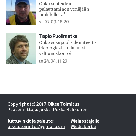
Onko suhteiden
palauttaminen Venäjään
mahdollista?
su 07.09. 18:20
Tapio Puolimatka
Onko sukupuoli-identiteetti-
ideologiasta tullut uusi
valtionuskonto?
to 24.04. 11:23
Copyright (c) 2017
Oikea Toimitus
Päätoimittaja: Jukka-Pekka Rahkonen
Juttuvinkit ja palaute:
Mainostajalle:
oikea.toimitus@gmail.com
Mediakortti