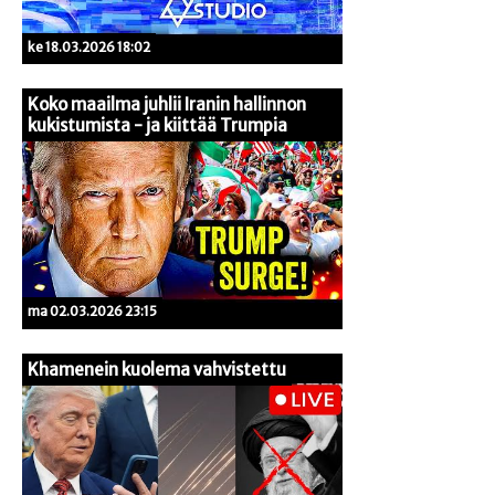
ke 18.03.2026 18:02
Koko maailma juhlii Iranin hallinnon
kukistumista - ja kiittää Trumpia
ma 02.03.2026 23:15
Khamenein kuolema vahvistettu