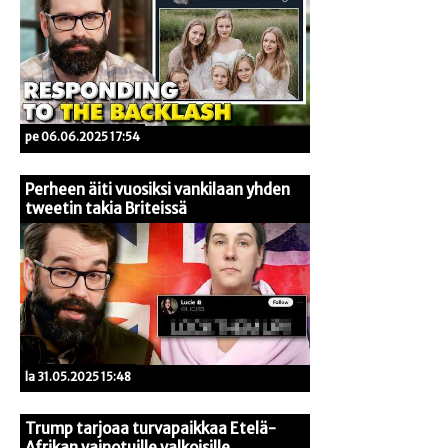
pe 06.06.2025 17:54
Perheen äiti vuosiksi vankilaan yhden
tweetin takia Briteissä
la 31.05.2025 15:48
Trump tarjoaa turvapaikkaa Etelä-
Afrikan vainotuille valkoisille