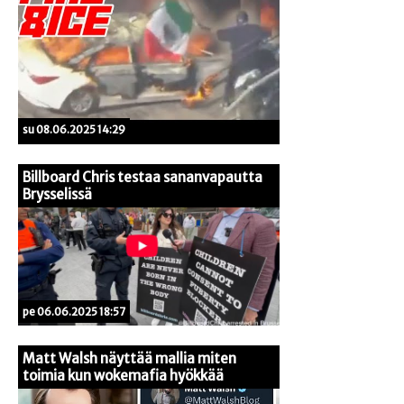
su 08.06.2025 14:29
Billboard Chris testaa sananvapautta
Brysselissä
pe 06.06.2025 18:57
Matt Walsh näyttää mallia miten
toimia kun wokemafia hyökkää