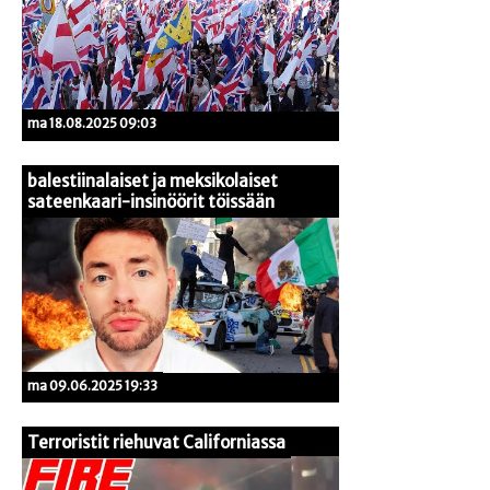
ma 18.08.2025 09:03
balestiinalaiset ja meksikolaiset
sateenkaari-insinöörit töissään
ma 09.06.2025 19:33
Terroristit riehuvat Californiassa