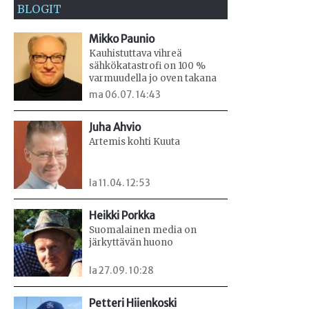
BLOGIT
Mikko Paunio
Kauhistuttava vihreä
sähkökatastrofi on 100 %
varmuudella jo oven takana
ma 06.07. 14:43
Juha Ahvio
Artemis kohti Kuuta
la 11.04. 12:53
Heikki Porkka
Suomalainen media on
järkyttävän huono
la 27.09. 10:28
Petteri Hiienkoski