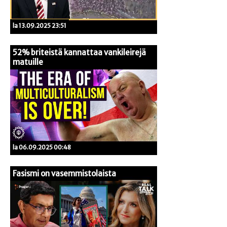
la 13.09.2025 23:51
52% briteistä kannattaa vankileirejä
matuille
la 06.09.2025 00:48
Fasismi on vasemmistolaista