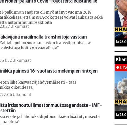
n Nobel-palkinto Covid -rokotteita edistäneille 
l-palkinnon saajista oli myöntänyt vuonna 2018
 artikkelissa, että mRNA-rokotteet voivat laukaista sekä
 että autoimmuunireaktioita
3 23:27 Ulkomaat
läkävijänä maailmalla transhoitoja vastaan
la 28.
 Kaltiala puhuu suoraan lasten transsilpomisesta:
vahvistava hoito on vaarallista"
Kham
3 21:32 Ulkomaat
inikka painosti 16-vuotiasta molempien rintojen 
ten liike kasvaa räjähdysmäisesti - taas
inikka oikeudessa
23 22:06 Ulkomaat
ittu irtisanoutui ilmastonmuutosagendasta - IMF-
stettiin
la 28.
siä ei ole ja hiilidioksidipitoisuuksien lisääntymisestä
o maailma"