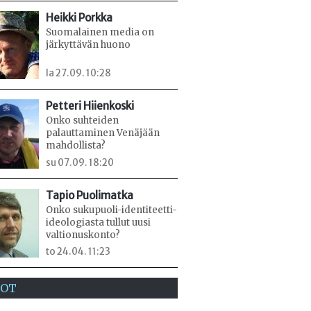
Heikki Porkka
Suomalainen media on
järkyttävän huono
la 27.09. 10:28
Petteri Hiienkoski
Onko suhteiden
palauttaminen Venäjään
mahdollista?
su 07.09. 18:20
Tapio Puolimatka
Onko sukupuoli-identiteetti-
ideologiasta tullut uusi
valtionuskonto?
to 24.04. 11:23
EOT