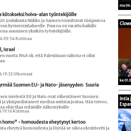
ma 06.
 kiitokseksi hoiva-alan työntekijöille
20. joulukuuta Niikko ja Saimen toimittavat riisipuuroa
Clow
an hyvinvointialueelle. Puuroa on varattu kaikille
tona asumisen yksikön työntekijöille.
24 09:54 Kotimaa
l, Israel
 vuotta 1948 oli, että Palestiinan valtiota ei ollut
an.
24 19:32 Ulkomaat
ke 01.
yrmää Suomen EU- ja Nato- jäsenyyden:  Suuria 
sen mielestä EU ja Nato ovat vähentäneet Suomen
Intia
ä ja yksipuolistaneet median uutistarjontaa. Hän toivoo,
Espan
 olisi tilaa erilaisille näkemyksille.
4 19:16 Kotimaa
n homo" - homoudesta eheytynyt kertoo
ta eheytyä homoudesta ja löytää se oikea identiteetti ja