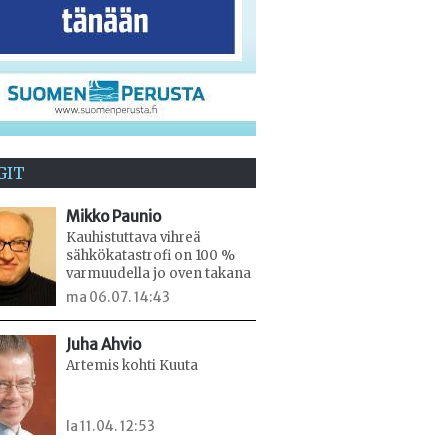
GIT
Mikko Paunio
Kauhistuttava vihreä
sähkökatastrofi on 100 %
varmuudella jo oven takana
ma 06.07. 14:43
Juha Ahvio
Artemis kohti Kuuta
la 11.04. 12:53