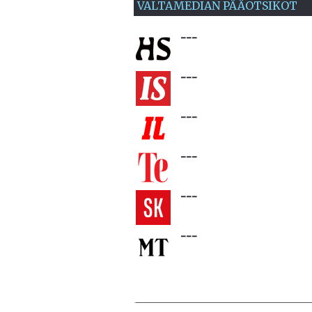
VALTAMEDIAN PÄÄOTSIKOT
---
---
---
---
---
---