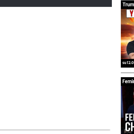
Trump
su 12.
Femin