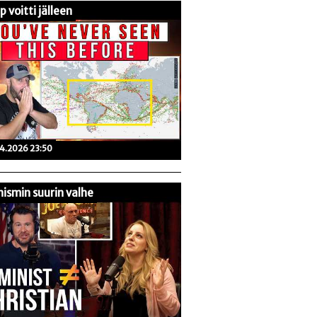
 voitti jälleen
04.2026 23:50
ismin suurin valhe