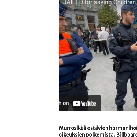
Murrosikää estävien hormonihoit
oikeuksien polkemista. Billboard