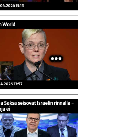
04.2026 15:13
n World
04.2026 13:57
 ja Saksa seisovat Israelin rinnalla -
ja ei