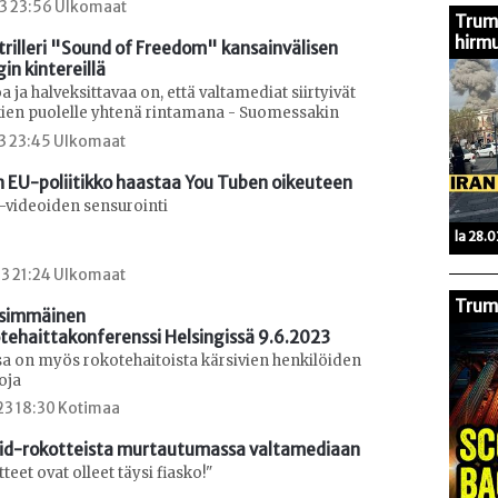
23 23:56 Ulkomaat
Trump
hirmu
n trilleri "Sound of Freedom" kansainvälisen 
gin kintereillä
a ja halveksittavaa on, että valtamediat siirtyivät
nkien puolelle yhtenä rintamana - Suomessakin
23 23:45 Ulkomaat
n EU-poliitikko haastaa You Tuben oikeuteen
-videoiden sensurointi
la 28.
23 21:24 Ulkomaat
Trump
simmäinen

tehaittakonferenssi Helsingissä 9.6.2023
sa on myös rokotehaitoista kärsivien henkilöiden
oja
23 18:30 Kotimaa
id-rokotteista murtautumassa valtamediaan
teet ovat olleet täysi fiasko!"