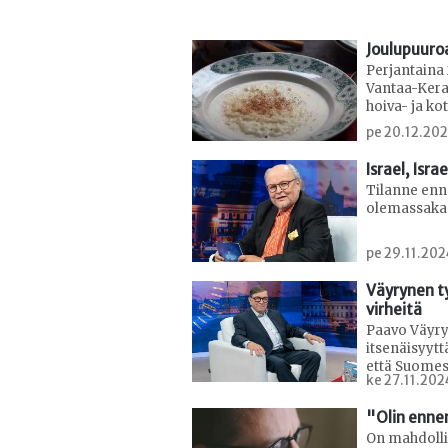
Joulupuuroa
Perjantaina 
Vantaa-Kerav
hoiva- ja ko
pe 20.12.20
Israel, Israe
Tilanne ennen
olemassaka
pe 29.11.20
Väyrynen t
virheitä
Paavo Väyry
itsenäisyytt
että Suomessa
ke 27.11.202
"Olin enne
On mahdollis