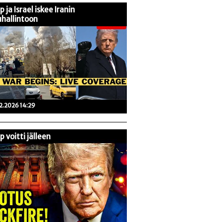
 ja Israel iskee Iranin
hallintoon
02.2026 14:29
 voitti jälleen