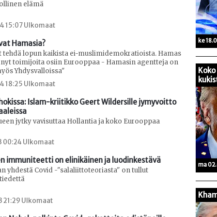
ollinen elämä
24 15:07 Ulkomaat
ke 18.
vat Hamasia?
t tehdä lopun kaikista ei-muslimidemokratioista. Hamas
änyt toimijoita osiin Eurooppaa - Hamasin agentteja on
Koko 
myös Yhdysvalloissa"
kukis
24 18:25 Ulkomaat
okissa: Islam-kriitikko Geert Wildersille jymyvoitto 
aaleissa
een jytky vavisuttaa Hollantia ja koko Eurooppaa
23 00:24 Ulkomaat
n immuniteetti on elinikäinen ja luodinkestävä
ma 02.
an yhdestä Covid -"salaliittoteoriasta" on tullut
tiedettä
Kham
3 21:29 Ulkomaat