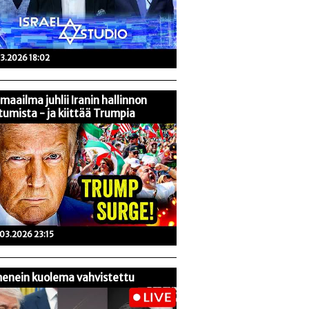
03.2026 18:02
maailma juhlii Iranin hallinnon
tumista - ja kiittää Trumpia
03.2026 23:15
enein kuolema vahvistettu