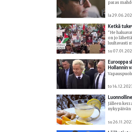
paras mahd
la 29.06.20
Ketkä tuke
"He haluava
on jo lähett
luultavasti 
su 07.01.20
Eurooppa sh
Hollannin v
Vapauspuolu
to 14.12.20
Luonnolline
Jälleen kerr
nykypäivän 
su 26.11.202