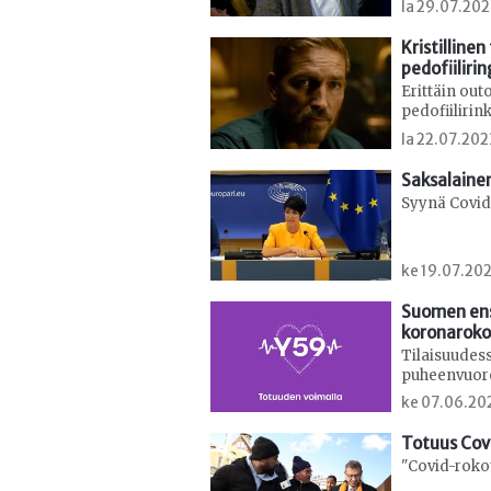
la 29.07.20
Kristilline
pedofiilirin
Erittäin outo
pedofiiliri
la 22.07.20
Saksalaine
Syynä Covid
ke 19.07.20
Suomen en
koronaroko
Tilaisuudes
puheenvuor
ke 07.06.20
Totuus Cov
"Covid-rokot