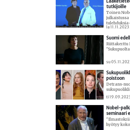
Lääketietee
tutkijoille
Toinen Nobe
julkaistussa
tulehduksia
la 11.11.202
Suomi edel
Riittakerttu
"Sukupuolta 
su 05.11.202
Sukupuolikl
poistoon
Detrans-nuor
sukupuolikl
ti 19.09.20
Nobel-palk
seminaari e
"Ilmastokrii
hyötyy kok