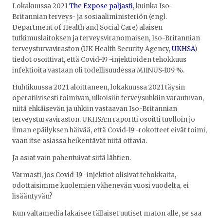
Lokakuussa 2021
The Expose paljasti
, kuinka Iso-
Britannian terveys- ja sosiaaliministeriön (engl.
Department of Health and Social Care) alaisen
tutkimuslaitoksen ja terveysviranomaisen, Iso-Britannian
terveysturvaviraston (UK Health Security Agency,
UKHSA
)
tiedot osoittivat, että Covid-19 -injektioiden tehokkuus
infektioita vastaan oli todellisuudessa MIINUS-109 %.
Huhtikuussa 2021 aloittaneen, lokakuussa 2021 täysin
operatiivisesti toimivan, ulkoisiin terveysuhkiin varautuvan,
niitä ehkäisevän ja uhkiin vastaavan Iso-Britannian
terveysturvaviraston, UKHSA:n raportti osoitti tuolloin jo
ilman epäilyksen häivää, että Covid-19 -rokotteet eivät toimi,
vaan itse asiassa heikentävät niitä ottavia.
Ja asiat vain pahentuivat siitä lähtien.
Varmasti, jos Covid-19 -injektiot olisivat tehokkaita,
odottaisimme kuolemien vähenevän vuosi vuodelta, ei
lisääntyvän?
Kun valtamedia lakaisee tällaiset uutiset maton alle, se saa