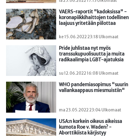
la 25.06.2022 17:13 Ulkomaat
VAERS-raportit "kadoksissa" - 
koronapiikkihaittojen todellinen 
laajuus yritetään piilottaa
ke 15.06.2022 23:18 Ulkomaat
Pride juhlistaa nyt myös 
transsukupuolisuutta ja muita 
radikaalimpia LGBT-ajatuksia
su 12.06.2022 16:08 Ulkomaat
WHO pandemiasopimus "suurin 
vallankaappaus miesmuistiin"
ma 23.05.2022 23:04 Ulkomaat
USA:n korkein oikeus aikeissa 
kumota Roe v. Waden? - 
Aborttikiista kärjistyy 