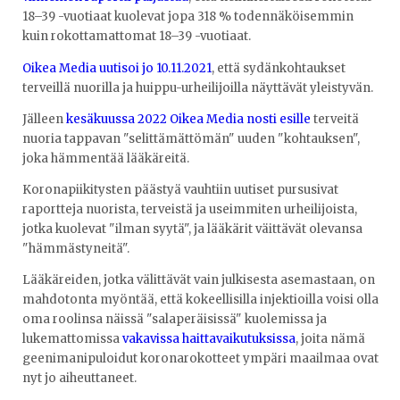
18–39 -vuotiaat kuolevat jopa 318 % todennäköisemmin
kuin rokottamattomat 18–39 -vuotiaat.
Oikea Media uutisoi jo 10.11.2021
, että sydänkohtaukset
terveillä nuorilla ja huippu-urheilijoilla näyttävät yleistyvän.
Jälleen
kesäkuussa 2022 Oikea Media nosti esille
terveitä
nuoria tappavan "selittämättömän" uuden "kohtauksen",
joka hämmentää lääkäreitä.
Koronapiikitysten päästyä vauhtiin uutiset pursusivat
raportteja nuorista, terveistä ja useimmiten urheilijoista,
jotka kuolevat "ilman syytä", ja lääkärit väittävät olevansa
"hämmästyneitä".
Lääkäreiden, jotka välittävät vain julkisesta asemastaan, on
mahdotonta myöntää, että kokeellisilla injektioilla voisi olla
oma roolinsa näissä "salaperäisissä" kuolemissa ja
lukemattomissa
vakavissa haittavaikutuksissa
, joita nämä
geenimanipuloidut koronarokotteet ympäri maailmaa ovat
nyt jo aiheuttaneet.