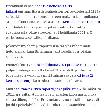
Britannian kansallinen
tilastokeskus ONS
julkaisi
ensimmäisen tietoaineiston loppuvuodesta 2021, ja
se koski kuolleita rokotustilanteen mukaan 1. tammikuuta ja
31. heinäkuuta 2021 välisenä aikana.
Sen jälkeen on tuotettu
vielä kahdeksan raporttia, jotka sisälsivät Covid-19 -
rokotuksesta johtuvat kuolemat 1. huhtikuuta 2021 ja 31.
toukokuuta 2023 välisenä aikana.
Jokainen myöhempi raportti sisältää yhä vähemmän
tietoja, aivan kuin Britannian hallituksella olisi jotakin
salattavaa.
Esimerkiksi ONS:n
20. joulukuuta 2021 julkaisema
raportti
paljasti vahingossa, että Covid-19 -rokotettujen lasten
todennäköisyys kuolla mistä tahansa syystä
oli jopa 52
kertaa suurempi
kuin rokottamattomien lasten.
Mutta
seuraava ONS:n raportti, joka julkaistiin
4. helmikuuta
2022, ei sisältänyt mitään tietoja lasten kuolemista, mikä
viittaa siihen, että Iso-Britannian viranomaisilla oli selvästi
jotakin peiteltävää Covid-19 -rokotteen saaneiden lasten