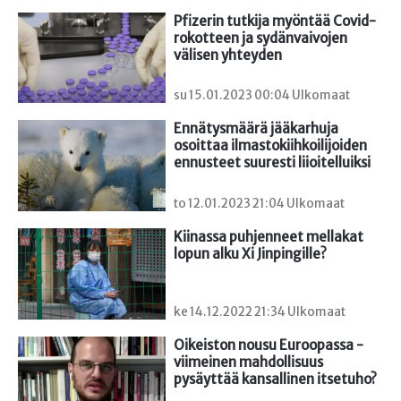
Pfizerin tutkija myöntää Covid-
rokotteen ja sydänvaivojen 
välisen yhteyden
su 15.01.2023 00:04 Ulkomaat
Ennätysmäärä jääkarhuja 
osoittaa ilmastokiihkoilijoiden 
ennusteet suuresti liioitelluiksi
to 12.01.2023 21:04 Ulkomaat
Kiinassa puhjenneet mellakat 
lopun alku Xi Jinpingille?
ke 14.12.2022 21:34 Ulkomaat
Oikeiston nousu Euroopassa - 
viimeinen mahdollisuus 
pysäyttää kansallinen itsetuho?