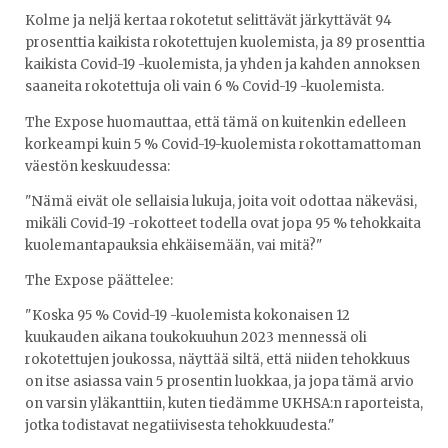
Kolme ja neljä kertaa rokotetut selittävät järkyttävät 94
prosenttia kaikista rokotettujen kuolemista, ja 89 prosenttia
kaikista Covid-19 -kuolemista, ja yhden ja kahden annoksen
saaneita rokotettuja oli vain 6 % Covid-19 -kuolemista.
The Expose huomauttaa, että tämä on kuitenkin edelleen
korkeampi kuin 5 % Covid-19-kuolemista rokottamattoman
väestön keskuudessa:
"Nämä eivät ole sellaisia lukuja, joita voit odottaa näkeväsi,
mikäli Covid-19 -rokotteet todella ovat jopa 95 % tehokkaita
kuolemantapauksia ehkäisemään, vai mitä?"
The Expose päättelee:
"Koska 95 % Covid-19 -kuolemista kokonaisen 12
kuukauden aikana toukokuuhun 2023 mennessä oli
rokotettujen joukossa, näyttää siltä, että niiden tehokkuus
on itse asiassa vain 5 prosentin luokkaa, ja jopa tämä arvio
on varsin yläkanttiin, kuten tiedämme UKHSA:n raporteista,
jotka todistavat negatiivisesta tehokkuudesta."