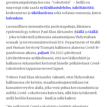
geenimanipuloituja korona -"rokotteita" – heillä on
suurempi riski saada
sydänlihastulehdus
,
näköhäiriöitä
,
keskenmeno ja
sikiökuolema
sekä erilaisia vammoja, kuten
halvauksia
.
Luonnollisen immuniteetin puolestapuhuja, kliininen
epidemiologi, tohtori Paul Elias Alexander (
täällä
ja
täällä
)
- joka työskenteli johtavana asiantuntijana Yhdysvaltain
sosiaali ja terveysministeriössä (U.S. Department of Health
and Human Services) Trumpin hallinnon alaisena Covid-19 -
pandemian aikana,
paljasti
17.6.2022 päivätyssä
LifeSiteNewsin artikkelissaan, että isot lääkeyhtiöt ja
hallinnon virkamiehet kertoivat hänelle pelkäävänsä Covid-
rokotteiden tappavan terveet lapset.
Tohtori Paul Elias Alexander vakuutti, ettei Yhdysvaltain
hallinnossa ole ketään, maailmanlaajuisestikaan tai
kansanterveyden alalla, joka voisi puhua koronasuluista ja
mRNA Covid -rokotteesta kuten hän, sillä hän työskenteli
siellä heidän kanssaan - kuuli ja näki kaiken:
"He pelkäsivät Covid-rokotteista (mRNA) aiheutuvia