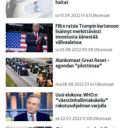
haitat
la 10.09.2022 11:43 Ulkomaat
FBI:n ratsia Trumpin kartanoon 
lisännyt merkittävästi 
innostusta äänestää 
välivaaleissa
la 20.08.2022 09:08 Ulkomaat
Alankomaat Great Reset -
agendan "pilottimaa"
ma 08.08.2022 23:41 Ulkomaat
Uusi elokuva: WHO:n 
"väestönhallintakokeilu" 
rokotusohjelman varjolla
pe 22.07.2022 11:08 Ulkomaat