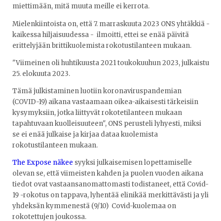
miettimään, mitä muuta meille ei kerrota.
Mielenkiintoista on, että 7. marraskuuta 2023 ONS yhtäkkiä -
kaikessa hiljaisuudessa - ilmoitti, ettei se enää päivitä
erittelyjään brittikuolemista rokotustilanteen mukaan.
"Viimeinen oli huhtikuusta 2021 toukokuuhun 2023, julkaistu
25. elokuuta 2023.
Tämä julkistaminen luotiin koronaviruspandemian
(COVID-19) aikana vastaamaan oikea-aikaisesti tärkeisiin
kysymyksiin, jotka liittyvät rokotetilanteen mukaan
tapahtuvaan kuolleisuuteen", ONS perusteli lyhyesti, miksi
se ei enää julkaise ja kirjaa dataa kuolemista
rokotustilanteen mukaan.
The Expose näkee
syyksi julkaisemisen lopettamiselle
olevan se, että viimeisten kahden ja puolen vuoden aikana
tiedot ovat vastaansanomattomasti todistaneet, että Covid-
19 -rokotus on tappava, lyhentää elinikää merkittävästi ja yli
yhdeksän kymmenestä (9/10) Covid-kuolemaa on
rokotettujen joukossa.