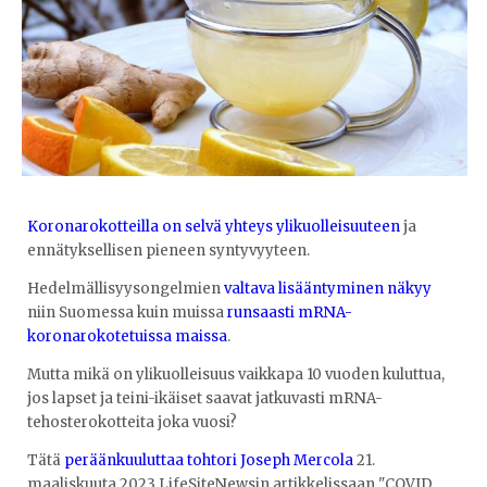
Koronarokotteilla on selvä yhteys ylikuolleisuuteen
ja
ennätyksellisen pieneen syntyvyyteen.
Hedelmällisyysongelmien
valtava lisääntyminen näkyy
niin Suomessa kuin muissa
runsaasti mRNA-
koronarokotetuissa maissa
.
Mutta mikä on ylikuolleisuus vaikkapa 10 vuoden kuluttua,
jos lapset ja teini-ikäiset saavat jatkuvasti mRNA-
tehosterokotteita joka vuosi?
Tätä
peräänkuuluttaa tohtori Joseph Mercola
21.
maaliskuuta 2023 LifeSiteNewsin artikkelissaan "COVID