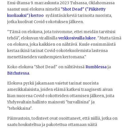
Ensi-iltansa 9. marraskuuta 2023 Tulsassa, Oklahomassa
saanut uusi elokuva nimeltä
"Shot Dead" ("Piikitetty
kuoliaaksi") kertoo
sydäntäsärkeviä tarinoita nuorista,
jotka kuolivat Covid-rokotuksen jälkeen.
"Tämä on elokuva, jota toivomme, ettei meidän tarvitsisi
tehdä", elokuvan virallisilla
verkkosivuilla lukee
. "Mutta tämä
on elokuva, joka kaikkien on nähtävä. Kuule ensimmäistä
kertaa ikinä tarinat Covid-rokotekuolemista lastensa
menettäneiden vanhempien kertomana."
Koko elokuva "Shot Dead" on nähtävissä
Rumblessa
ja
Bitchutessa
.
Elokuva pyrkii jakamaan vaietut tarinat nuorista
amerikkalaisista, joiden elämä katkesi traagisesti aivan
liian nuorena Covid-rokotteiden ottamisen jälkeen, joita
Yhdysvaltain hallinto mainosti "turvallisina" ja
"tehokkaina".
Päinvastoin, todisteet ovat osoittaneet, että niillä, jotka on
saatu houkuteltua ja pakotettua ottamaan näitä