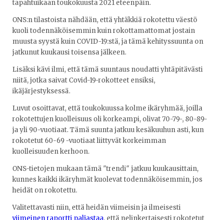
tapahtuikaan toukokuusta 2021 eteenpäin.
ONS:n tilastoista nähdään, että yhtäkkiä rokotettu väestö
kuoli todennäköisemmin kuin rokottamattomat jostain
muusta syystä kuin COVID-19:stä, ja tämä kehityssuunta on
jatkunut kuukausi toisensa jälkeen.
Lisäksi kävi ilmi, että tämä suuntaus noudatti yhtäpitävästi
niitä, jotka saivat Covid-19-rokotteet ensiksi,
ikäjärjestyksessä.
Luvut osoittavat, että toukokuussa kolme ikäryhmää, joilla
rokotettujen kuolleisuus oli korkeampi, olivat 70-79-, 80-89-
ja yli 90-vuotiaat. Tämä suunta jatkuu kesäkuuhun asti, kun
rokotetut 60-69 -vuotiaat liittyvät korkeimman
kuolleisuuden kerhoon.
ONS-tietojen mukaan tämä "trendi" jatkuu kuukausittain,
kunnes kaikki ikäryhmät kuolevat todennäköisemmin, jos
heidät on rokotettu.
Valitettavasti niin, että heidän viimeisin ja ilmeisesti
viimeinen raportti paljastaa
, että nelinkertaisesti rokotetut