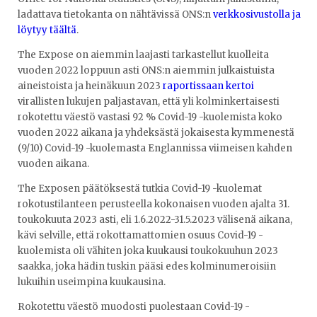
ladattava tietokanta on nähtävissä ONS:n
verkkosivustolla ja
löytyy täältä
.
The Expose on aiemmin laajasti tarkastellut kuolleita
vuoden 2022 loppuun asti ONS:n aiemmin julkaistuista
aineistoista ja heinäkuun 2023
raportissaan kertoi
virallisten lukujen paljastavan, että yli kolminkertaisesti
rokotettu väestö vastasi 92 % Covid-19 -kuolemista koko
vuoden 2022 aikana ja yhdeksästä jokaisesta kymmenestä
(9/10) Covid-19 -kuolemasta Englannissa viimeisen kahden
vuoden aikana.
The Exposen päätöksestä tutkia Covid-19 -kuolemat
rokotustilanteen perusteella kokonaisen vuoden ajalta 31.
toukokuuta 2023 asti, eli 1.6.2022-31.5.2023 välisenä aikana,
kävi selville, että rokottamattomien osuus Covid-19 -
kuolemista oli vähiten joka kuukausi toukokuuhun 2023
saakka, joka hädin tuskin pääsi edes kolminumeroisiin
lukuihin useimpina kuukausina.
Rokotettu väestö muodosti puolestaan Covid-19 -