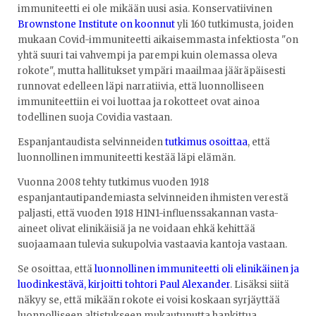
immuniteetti ei ole mikään uusi asia. Konservatiivinen
Brownstone Institute on koonnut
yli 160 tutkimusta, joiden
mukaan Covid-immuniteetti aikaisemmasta infektiosta "on
yhtä suuri tai vahvempi ja parempi kuin olemassa oleva
rokote", mutta hallitukset ympäri maailmaa jääräpäisesti
runnovat edelleen läpi narratiivia, että luonnolliseen
immuniteettiin ei voi luottaa ja rokotteet ovat ainoa
todellinen suoja Covidia vastaan.
Espanjantaudista selvinneiden
tutkimus osoittaa
, että
luonnollinen immuniteetti kestää läpi elämän.
Vuonna 2008 tehty tutkimus vuoden 1918
espanjantautipandemiasta selvinneiden ihmisten verestä
paljasti, että vuoden 1918 H1N1-influenssakannan vasta-
aineet olivat elinikäisiä ja ne voidaan ehkä kehittää
suojaamaan tulevia sukupolvia vastaavia kantoja vastaan.
Se osoittaa, että
luonnollinen immuniteetti oli elinikäinen ja
luodinkestävä, kirjoitti tohtori Paul Alexander
. Lisäksi siitä
näkyy se, että mikään rokote ei voisi koskaan syrjäyttää
luonnolliseen altistukseen mukautunutta hankittua