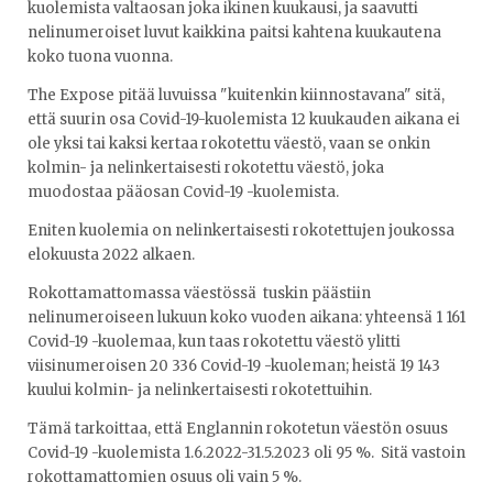
kuolemista valtaosan joka ikinen kuukausi, ja saavutti
nelinumeroiset luvut kaikkina paitsi kahtena kuukautena
koko tuona vuonna.
The Expose pitää luvuissa "kuitenkin kiinnostavana" sitä,
että suurin osa Covid-19-kuolemista 12 kuukauden aikana ei
ole yksi tai kaksi kertaa rokotettu väestö, vaan se onkin
kolmin- ja nelinkertaisesti rokotettu väestö, joka
muodostaa pääosan Covid-19 -kuolemista.
Eniten kuolemia on nelinkertaisesti rokotettujen joukossa
elokuusta 2022 alkaen.
Rokottamattomassa väestössä tuskin päästiin
nelinumeroiseen lukuun koko vuoden aikana: yhteensä 1 161
Covid-19 -kuolemaa, kun taas rokotettu väestö ylitti
viisinumeroisen 20 336 Covid-19 -kuoleman; heistä 19 143
kuului kolmin- ja nelinkertaisesti rokotettuihin.
Tämä tarkoittaa, että Englannin rokotetun väestön osuus
Covid-19 -kuolemista 1.6.2022-31.5.2023 oli 95 %. Sitä vastoin
rokottamattomien osuus oli vain 5 %.