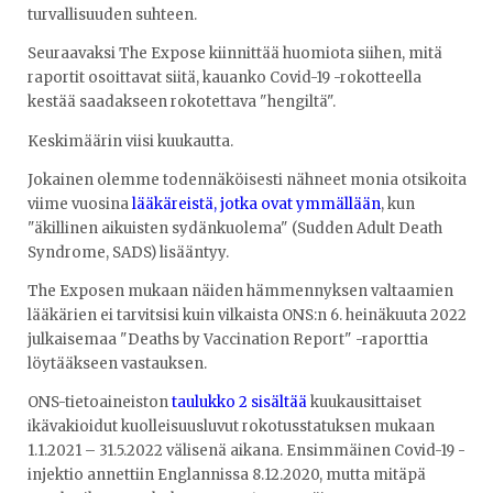
turvallisuuden suhteen.
Seuraavaksi The Expose kiinnittää huomiota siihen, mitä
raportit osoittavat siitä, kauanko Covid-19 -rokotteella
kestää saadakseen rokotettava "hengiltä".
Keskimäärin viisi kuukautta.
Jokainen olemme todennäköisesti nähneet monia otsikoita
viime vuosina
lääkäreistä, jotka ovat ymmällään
, kun
"äkillinen aikuisten sydänkuolema" (Sudden Adult Death
Syndrome, SADS) lisääntyy.
The Exposen mukaan näiden hämmennyksen valtaamien
lääkärien ei tarvitsisi kuin vilkaista ONS:n 6. heinäkuuta 2022
julkaisemaa "Deaths by Vaccination Report" -raporttia
löytääkseen vastauksen.
ONS-tietoaineiston
taulukko 2 sisältää
kuukausittaiset
ikävakioidut kuolleisuusluvut rokotusstatuksen mukaan
1.1.2021 – 31.5.2022 välisenä aikana. Ensimmäinen Covid-19 -
injektio annettiin Englannissa 8.12.2020, mutta mitäpä