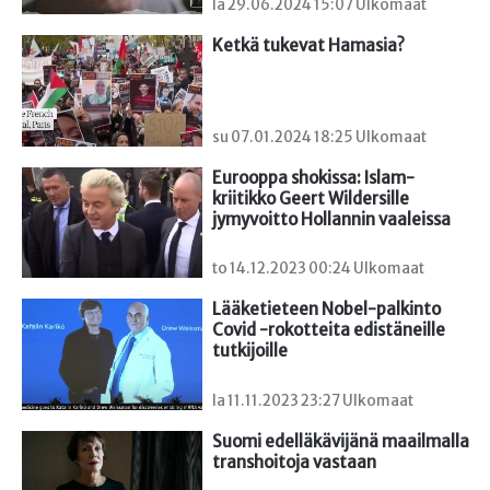
la 29.06.2024 15:07 Ulkomaat
Ketkä tukevat Hamasia?
su 07.01.2024 18:25 Ulkomaat
Eurooppa shokissa: Islam-
kriitikko Geert Wildersille 
jymyvoitto Hollannin vaaleissa
to 14.12.2023 00:24 Ulkomaat
Lääketieteen Nobel-palkinto 
Covid -rokotteita edistäneille 
tutkijoille
la 11.11.2023 23:27 Ulkomaat
Suomi edelläkävijänä maailmalla 
transhoitoja vastaan