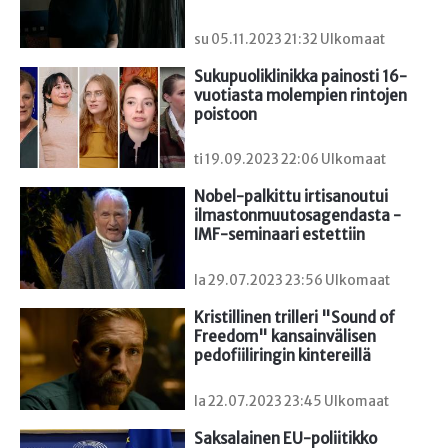
su 05.11.2023 21:32 Ulkomaat
Sukupuoliklinikka painosti 16-
vuotiasta molempien rintojen 
poistoon
ti 19.09.2023 22:06 Ulkomaat
Nobel-palkittu irtisanoutui 
ilmastonmuutosagendasta - 
IMF-seminaari estettiin
la 29.07.2023 23:56 Ulkomaat
Kristillinen trilleri "Sound of 
Freedom" kansainvälisen 
pedofiiliringin kintereillä
la 22.07.2023 23:45 Ulkomaat
Saksalainen EU-poliitikko 