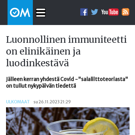
Luonnollinen immuniteetti
on elinikäinen ja
luodinkestävä
Jälleen kerran yhdestä Covid -"salaliittoteoriasta"
on tullut nykypäivän tiedettä
ULKOMAAT
su 26.11.2023 21:29