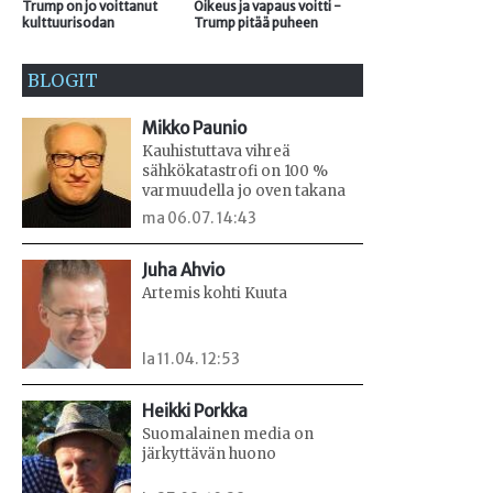
Trump on jo voittanut
Oikeus ja vapaus voitti -
kulttuurisodan
Trump pitää puheen
BLOGIT
Mikko Paunio
Kauhistuttava vihreä
sähkökatastrofi on 100 %
varmuudella jo oven takana
ma 06.07. 14:43
Juha Ahvio
Artemis kohti Kuuta
la 11.04. 12:53
Heikki Porkka
Suomalainen media on
järkyttävän huono