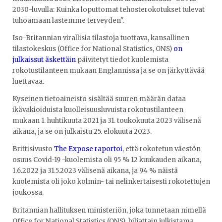
2030-luvulla: Kuinka loputtomat tehosterokotukset tulevat
tuhoamaan lastemme terveyden".
Iso-Britannian virallisia tilastoja tuottava, kansallinen
tilastokeskus (Office for National Statistics, ONS)
on
julkaissut äskettäin
päivitetyt tiedot kuolemista
rokotustilanteen mukaan Englannissa ja se on järkyttävää
luettavaa.
Kyseinen tietoaineisto sisältää suuren määrän dataa
ikävakioiduista kuolleisuusluvuista rokotustilanteen
mukaan 1. huhtikuuta 2021 ja 31. toukokuuta 2023 välisenä
aikana, ja se on julkaistu 25. elokuuta 2023.
Brittisivusto
The Expose raportoi
, että rokotetun väestön
osuus Covid-19 -kuolemista oli 95 % 12 kuukauden aikana,
1.6.2022 ja 31.5.2023 välisenä aikana, ja 94 % näistä
kuolemista oli joko kolmin- tai nelinkertaisesti rokotettujen
joukossa.
Britannian hallituksen ministeriön, joka tunnetaan nimellä
Office for National Statistics (ONS), hiljattain julkistama,