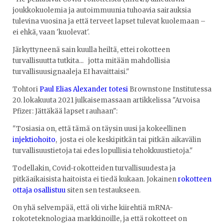
joukkokuolemia ja autoimmuunia tuhoavia sairauksia
tulevina vuosina ja että terveet lapset tulevat kuolemaan –
ei ehkä, vaan 'kuolevat'.
Järkyttyneenä sain kuulla heiltä, ettei rokotteen
turvallisuutta tutkita... jotta mitään mahdollisia
turvallisuusignaaleja EI havaittaisi."
Tohtori
Paul Elias Alexander totesi
Brownstone Institutessa
20. lokakuuta 2021 julkaisemassaan artikkelissa "Arvoisa
Pfizer: Jättäkää lapset rauhaan":
"Tosiasia on, että tämä on täysin uusi ja kokeellinen
injektiohoito
, josta ei ole keskipitkän tai pitkän aikavälin
turvallisuustietoja tai edes lopullisia tehokkuustietoja."
Todellakin, Covid-rokotteiden turvallisuudesta ja
pitkäaikaisista haitoista ei tiedä kukaan. Jokainen
rokotteen
ottaja osallistuu
siten sen testaukseen.
On yhä selvempää, että oli virhe kiirehtiä mRNA-
rokoteteknologiaa markkinoille, ja että rokotteet on