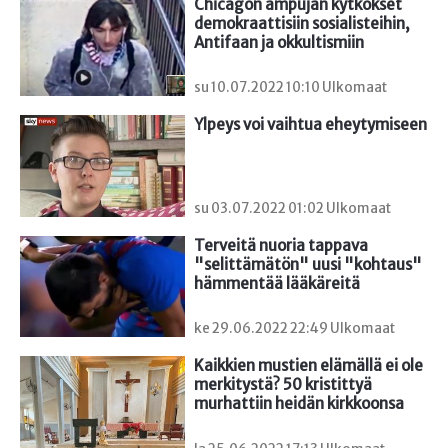
Chicagon ampujan kytkökset 
demokraattisiin sosialisteihin, 
Antifaan ja okkultismiin
su 10.07.2022 10:10 Ulkomaat
Ylpeys voi vaihtua eheytymiseen
su 03.07.2022 01:02 Ulkomaat
Terveitä nuoria tappava 
"selittämätön" uusi "kohtaus" 
hämmentää lääkäreitä
ke 29.06.2022 22:49 Ulkomaat
Kaikkien mustien elämällä ei ole 
merkitystä? 50 kristittyä 
murhattiin heidän kirkkoonsa