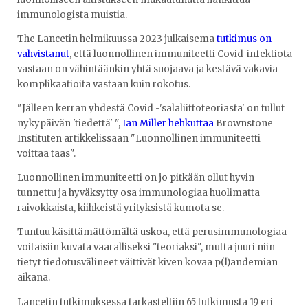
immunologista muistia.
The Lancetin helmikuussa 2023 julkaisema
tutkimus on
vahvistanut
, että luonnollinen immuniteetti Covid-infektiota
vastaan on vähintäänkin yhtä suojaava ja kestävä vakavia
komplikaatioita vastaan kuin rokotus.
"Jälleen kerran yhdestä Covid -'salaliittoteoriasta' on tullut
nykypäivän 'tiedettä' ",
Ian Miller hehkuttaa
Brownstone
Instituten artikkelissaan "Luonnollinen immuniteetti
voittaa taas".
Luonnollinen immuniteetti on jo pitkään ollut hyvin
tunnettu ja hyväksytty osa immunologiaa huolimatta
raivokkaista, kiihkeistä yrityksistä kumota se.
Tuntuu käsittämättömältä uskoa, että perusimmunologiaa
voitaisiin kuvata vaaralliseksi "teoriaksi", mutta juuri niin
tietyt tiedotusvälineet väittivät kiven kovaa p(l)andemian
aikana.
Lancetin tutkimuksessa tarkasteltiin 65 tutkimusta 19 eri