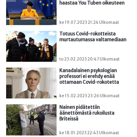
haastaa You Tuben oikeuteen
ke 19.07.2023 21:24 Ulkomaat
Totuus Covid-rokotteista 
murtautumassa valtamediaan
to 23.02.2023 20:47 Ulkomaat
Kanadalainen psykologian 
professori ei erehdy enää 
ottamaan Covid-rokotetta
ke 15.02.2023 23:26 Ulkomaat
Nainen pidätettiin 
äänettömästä rukoilusta 
Briteissä
ke 18.01.2023 22:43 Ulkomaat