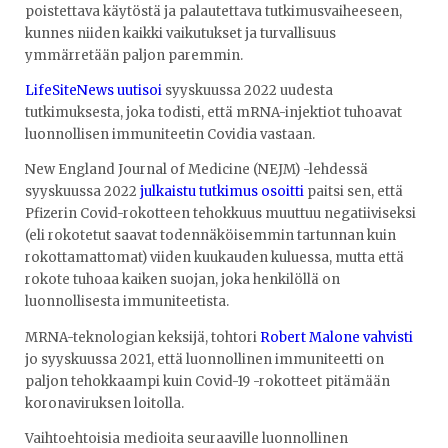
poistettava käytöstä ja palautettava tutkimusvaiheeseen,
kunnes niiden kaikki vaikutukset ja turvallisuus
ymmärretään paljon paremmin.
LifeSiteNews uutisoi
syyskuussa 2022 uudesta
tutkimuksesta, joka todisti, että mRNA-injektiot tuhoavat
luonnollisen immuniteetin Covidia vastaan.
New England Journal of Medicine (NEJM) -lehdessä
syyskuussa 2022
julkaistu tutkimus osoitti
paitsi sen, että
Pfizerin Covid-rokotteen tehokkuus muuttuu negatiiviseksi
(eli rokotetut saavat todennäköisemmin tartunnan kuin
rokottamattomat) viiden kuukauden kuluessa, mutta että
rokote tuhoaa kaiken suojan, joka henkilöllä on
luonnollisesta immuniteetista.
MRNA-teknologian keksijä, tohtori
Robert Malone vahvisti
jo syyskuussa 2021, että luonnollinen immuniteetti on
paljon tehokkaampi kuin Covid-19 -rokotteet pitämään
koronaviruksen loitolla.
Vaihtoehtoisia medioita seuraaville luonnollinen