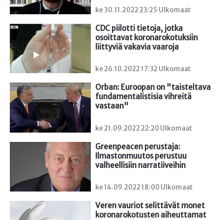
ke 30.11.2022 23:25 Ulkomaat
CDC piilotti tietoja, jotka 
osoittavat koronarokotuksiin 
liittyviä vakavia vaaroja
ke 26.10.2022 17:32 Ulkomaat
Orban: Euroopan on "taisteltava 
fundamentalistisia vihreitä 
vastaan"
ke 21.09.2022 22:20 Ulkomaat
Greenpeacen perustaja: 
Ilmastonmuutos perustuu 
valheellisiin narratiiveihin
ke 14.09.2022 18:00 Ulkomaat
Veren vauriot selittävät monet 
koronarokotusten aiheuttamat 