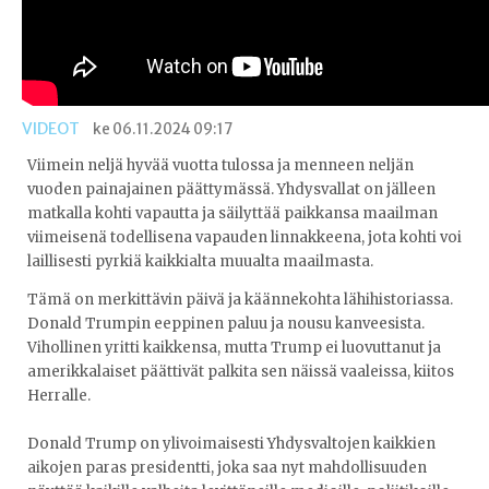
VIDEOT
ke 06.11.2024 09:17
Viimein neljä hyvää vuotta tulossa ja menneen neljän
vuoden painajainen päättymässä. Yhdysvallat on jälleen
matkalla kohti vapautta ja säilyttää paikkansa maailman
viimeisenä todellisena vapauden linnakkeena, jota kohti voi
laillisesti pyrkiä kaikkialta muualta maailmasta.
Tämä on merkittävin päivä ja käännekohta lähihistoriassa.
Donald Trumpin eeppinen paluu ja nousu kanveesista.
Vihollinen yritti kaikkensa, mutta Trump ei luovuttanut ja
amerikkalaiset päättivät palkita sen näissä vaaleissa, kiitos
Herralle.
Donald Trump on ylivoimaisesti Yhdysvaltojen kaikkien
aikojen paras presidentti, joka saa nyt mahdollisuuden