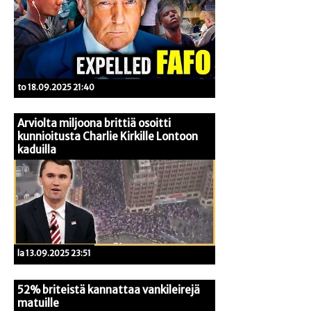
to 18.09.2025 21:40
Arviolta miljoona brittiä osoitti
kunnioitusta Charlie Kirkille Lontoon
kaduilla
la 13.09.2025 23:51
52% briteistä kannattaa vankileirejä
matuille