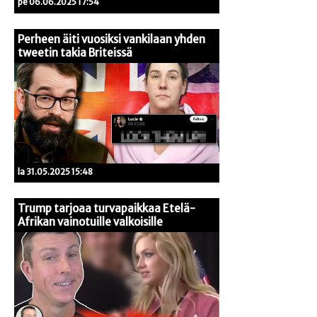
pe 06.06.2025 17:54
Perheen äiti vuosiksi vankilaan yhden
tweetin takia Briteissä
la 31.05.2025 15:48
Trump tarjoaa turvapaikkaa Etelä-
Afrikan vainotuille valkoisille