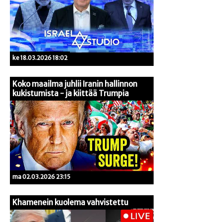
ke 18.03.2026 18:02
Koko maailma juhlii Iranin hallinnon
kukistumista - ja kiittää Trumpia
ma 02.03.2026 23:15
Khamenein kuolema vahvistettu