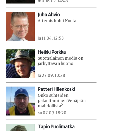
ma 06.07. 14:43
Juha Ahvio
Artemis kohti Kuuta
la 11.04. 12:53
Heikki Porkka
Suomalainen media on
järkyttävän huono
la 27.09. 10:28
Petteri Hiienkoski
Onko suhteiden
palauttaminen Venäjään
mahdollista?
su 07.09. 18:20
Tapio Puolimatka