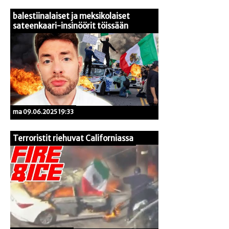
balestiinalaiset ja meksikolaiset
sateenkaari-insinöörit töissään
ma 09.06.2025 19:33
Terroristit riehuvat Californiassa