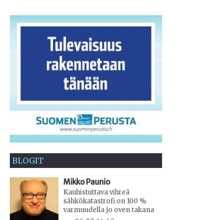
BLOGIT
Mikko Paunio
Kauhistuttava vihreä
sähkökatastrofi on 100 %
varmuudella jo oven takana