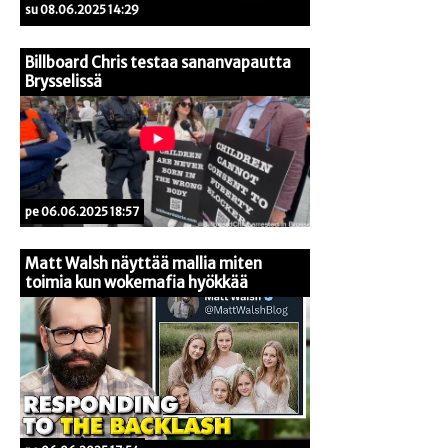
su 08.06.2025 14:29
Billboard Chris testaa sananvapautta
Brysselissä
pe 06.06.2025 18:57
Matt Walsh näyttää mallia miten
toimia kun wokemafia hyökkää