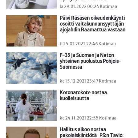
la 29.01.2022 00:24 Kotimaa
Päivi Räsäsen oikeudenkäynti 
osoitti valtakunnansyyttäjän 
ajojahdin Raamattua vastaan
ti 25.01.2022 22:46 Kotimaa
F-35 ja Suomen ja Naton 
yhteinen puolustus Pohjois-
Suomessa
ke 15.12.2021 23:47 Kotimaa
Koronarokote nostaa 
kuolleisuutta
ke 24.11.2021 22:55 Kotimaa
Hallitus aikoo nostaa 
pakolaiskiintiötä   PS:n Tavio: 