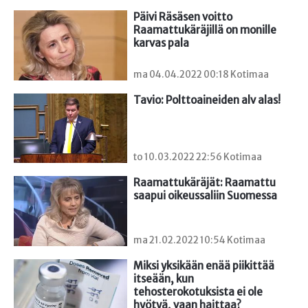
Päivi Räsäsen voitto 
Raamattukäräjillä on monille 
karvas pala
ma 04.04.2022 00:18 Kotimaa
Tavio: Polttoaineiden alv alas!
to 10.03.2022 22:56 Kotimaa
Raamattukäräjät: Raamattu 
saapui oikeussaliin Suomessa
ma 21.02.2022 10:54 Kotimaa
Miksi yksikään enää piikittää 
itseään, kun 
tehosterokotuksista ei ole 
hyötyä, vaan haittaa?