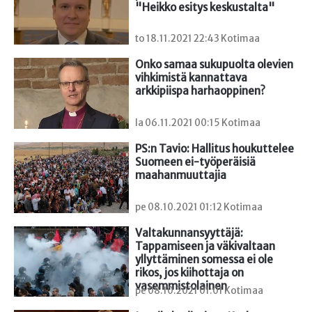
"Heikko esitys keskustalta"
to 18.11.2021 22:43 Kotimaa
Onko samaa sukupuolta olevien 
vihkimistä kannattava

arkkipiispa harhaoppinen?
la 06.11.2021 00:15 Kotimaa
PS:n Tavio: Hallitus houkuttelee 
Suomeen ei-työperäisiä 
maahanmuuttajia
pe 08.10.2021 01:12 Kotimaa
Valtakunnansyyttäjä: 
Tappamiseen ja väkivaltaan 
yllyttäminen somessa ei ole 
rikos, jos kiihottaja on 
vasemmistolainen
pe 08.10.2021 01:01 Kotimaa