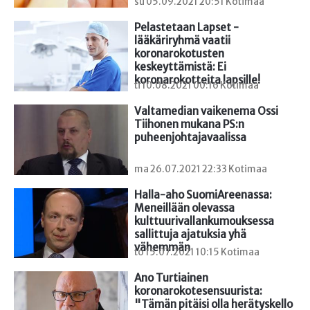
su 05.09.2021 20:51 Kotimaa
Pelastetaan Lapset -
lääkäriryhmä vaatii 
koronarokotusten 
keskeyttämistä: Ei 
koronarokotteita lapsille!
ti 10.08.2021 00:16 Kotimaa
Valtamedian vaikenema Ossi 
Tiihonen mukana PS:n 
puheenjohtajavaalissa
ma 26.07.2021 22:33 Kotimaa
Halla-aho SuomiAreenassa: 
Meneillään olevassa 
kulttuurivallankumouksessa 
sallittuja ajatuksia yhä 
vähemmän
to 15.07.2021 10:15 Kotimaa
Ano Turtiainen 
koronarokotesensuurista: 
"Tämän pitäisi olla herätyskello 