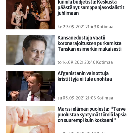
Junnila budjetista: Keskusta 
päästänyt samppanjasosialistit 
juhlimaan
ke 29.09.2021 21:49 Kotimaa
Kansanedustaja vaatii 
koronarajoitusten purkamista 
Tanskan esimerkin mukaisesti
to 16.09.2021 23:40 Kotimaa
Afganistanin vainottuja 
kristittyjä ei tule unohtaa
su 05.09.2021 21:03 Kotimaa
Marssi elämän puolesta: "Tarve 
puolustaa syntymättömiä lapsia 
on suurempi kuin koskaan!"