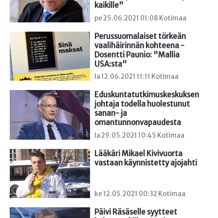
kaikille"
pe 25.06.2021 01:08 Kotimaa
Perussuomalaiset törkeän 
vaalihäirinnän kohteena - 
Dosentti Paunio: "Mallia 
USA:sta"
la 12.06.2021 11:11 Kotimaa
Eduskuntatutkimuskeskuksen 
johtaja todella huolestunut 
sanan- ja 
omantunnonvapaudesta
la 29.05.2021 10:45 Kotimaa
Lääkäri Mikael Kivivuorta 
vastaan käynnistetty ajojahti
ke 12.05.2021 00:32 Kotimaa
Päivi Räsäselle syytteet 