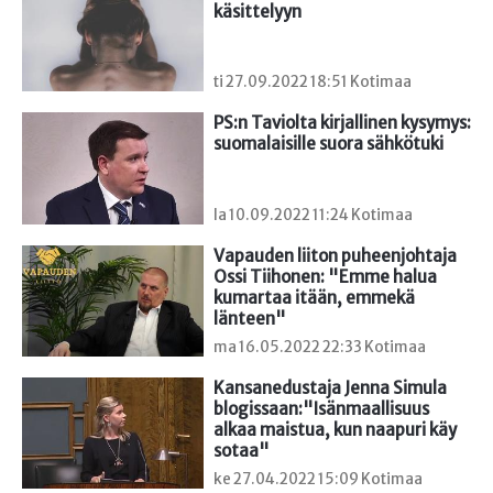
käsittelyyn
ti 27.09.2022 18:51 Kotimaa
PS:n Taviolta kirjallinen kysymys: 
suomalaisille suora sähkötuki
la 10.09.2022 11:24 Kotimaa
Vapauden liiton puheenjohtaja 
Ossi Tiihonen: "Emme halua 
kumartaa itään, emmekä 
länteen"
ma 16.05.2022 22:33 Kotimaa
Kansanedustaja Jenna Simula 
blogissaan:"Isänmaallisuus 
alkaa maistua, kun naapuri käy 
sotaa"
ke 27.04.2022 15:09 Kotimaa