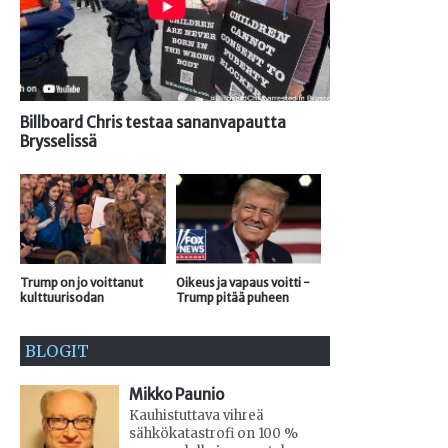
Billboard Chris testaa sananvapautta
Brysselissä
Trump on jo voittanut
Oikeus ja vapaus voitti -
kulttuurisodan
Trump pitää puheen
BLOGIT
Mikko Paunio
Kauhistuttava vihreä
sähkökatastrofi on 100 %