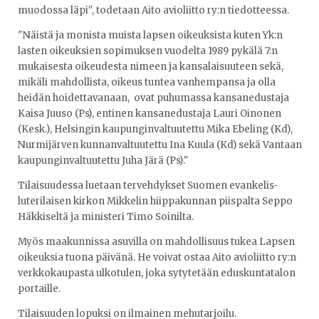
muodossa läpi", todetaan Aito avioliitto ry:n tiedotteessa.
"Näistä ja monista muista lapsen oikeuksista kuten Yk:n
lasten oikeuksien sopimuksen vuodelta 1989 pykälä 7:n
mukaisesta oikeudesta nimeen ja kansalaisuuteen sekä,
mikäli mahdollista, oikeus tuntea vanhempansa ja olla
heidän hoidettavanaan, ovat puhumassa kansanedustaja
Kaisa Juuso (Ps), entinen kansanedustaja Lauri Oinonen
(Kesk.), Helsingin kaupunginvaltuutettu Mika Ebeling (Kd),
Nurmijärven kunnanvaltuutettu Ina Kuula (Kd) sekä Vantaan
kaupunginvaltuutettu Juha Järä (Ps)."
Tilaisuudessa luetaan tervehdykset Suomen evankelis-
luterilaisen kirkon Mikkelin hiippakunnan piispalta Seppo
Häkkiseltä ja ministeri Timo Soinilta.
Myös maakunnissa asuvilla on mahdollisuus tukea Lapsen
oikeuksia tuona päivänä. He voivat ostaa Aito avioliitto ry:n
verkkokaupasta ulkotulen, joka sytytetään eduskuntatalon
portaille.
Tilaisuuden lopuksi on ilmainen mehutarjoilu.