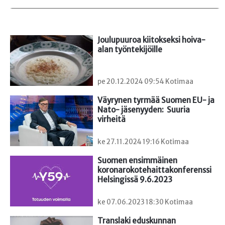
Joulupuuroa kiitokseksi hoiva-
alan työntekijöille
pe 20.12.2024 09:54 Kotimaa
Väyrynen tyrmää Suomen EU- ja 
Nato- jäsenyyden:  Suuria 
virheitä
ke 27.11.2024 19:16 Kotimaa
Suomen ensimmäinen

koronarokotehaittakonferenssi 
Helsingissä 9.6.2023
ke 07.06.2023 18:30 Kotimaa
Translaki eduskunnan 