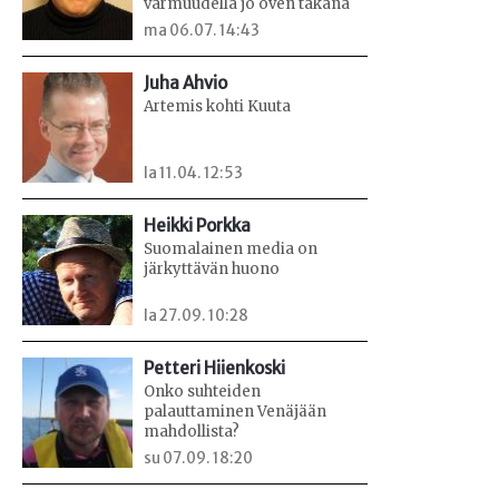
varmuudella jo oven takana
ma 06.07. 14:43
Juha Ahvio
Artemis kohti Kuuta
la 11.04. 12:53
Heikki Porkka
Suomalainen media on
järkyttävän huono
la 27.09. 10:28
Petteri Hiienkoski
Onko suhteiden
palauttaminen Venäjään
mahdollista?
su 07.09. 18:20