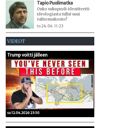
Tapio Puolimatka
Onko sukupuoli-identiteetti-
ideologiasta tullut uusi
valtionuskonto?
to 24.04. 11:23
VIDEOT
Trump voitti jälleen
su 12.04.2026 23:50