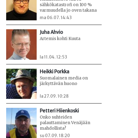
sähkökatastrofi on 100 %
varmuudella jo oven takana
ma 06.07. 14:43
Juha Ahvio
Artemis kohti Kuuta
la 11.04. 12:53
Heikki Porkka
Suomalainen media on
järkyttävän huono
la 27.09. 10:28
Petteri Hiienkoski
Onko suhteiden
palauttaminen Venäjään
mahdollista?
su 07.09. 18:20