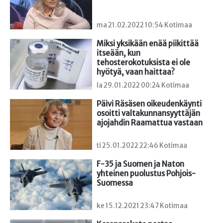
ma 21.02.2022 10:54 Kotimaa
Miksi yksikään enää piikittää 
itseään, kun 
tehosterokotuksista ei ole 
hyötyä, vaan haittaa?
la 29.01.2022 00:24 Kotimaa
Päivi Räsäsen oikeudenkäynti 
osoitti valtakunnansyyttäjän 
ajojahdin Raamattua vastaan
ti 25.01.2022 22:46 Kotimaa
F-35 ja Suomen ja Naton 
yhteinen puolustus Pohjois-
Suomessa
ke 15.12.2021 23:47 Kotimaa