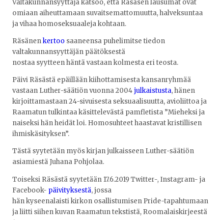
Valtakunnansyyttäjä katsoo, että Räsäsen lausumat ovat
omiaan aiheuttamaan suvaitsemattomuutta, halveksuntaa
ja vihaa homoseksuaaleja kohtaan.
Räsänen
kertoo
saaneensa puhelimitse tiedon
valtakunnansyyttäjän päätöksestä
nostaa syytteen häntä vastaan kolmesta eri teosta.
Päivi Räsästä epäillään kiihottamisesta kansanryhmää
vastaan Luther-säätiön vuonna 2004
julkaistusta
, hänen
kirjoittamastaan 24-sivuisesta seksuaalisuutta, avioliittoa ja
Raamatun tulkintaa käsittelevästä pamfletista ”Mieheksi ja
naiseksi hän heidät loi. Homosuhteet haastavat kristillisen
ihmiskäsityksen”.
Tästä syytetään myös kirjan julkaisseen Luther-säätiön
asiamiestä Juhana Pohjolaa.
Toiseksi Räsästä syytetään 17.6.2019 Twitter-, Instagram- ja
Facebook-
päivityksestä
, jossa
hän kyseenalaisti kirkon osallistumisen Pride-tapahtumaan
ja liitti siihen kuvan Raamatun tekstistä, Roomalaiskirjeestä