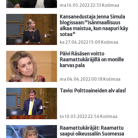
ma 16.05.2022 22:33 Kotimaa
Kansanedustaja Jenna Simula 
blogissaan:"Isänmaallisuus 
alkaa maistua, kun naapuri käy 
sotaa"
ke 27.04.2022 15:09 Kotimaa
Päivi Räsäsen voitto 
Raamattukäräjillä on monille 
karvas pala
ma 04.04.2022 00:18 Kotimaa
Tavio: Polttoaineiden alv alas!
to 10.03.2022 22:56 Kotimaa
Raamattukäräjät: Raamattu 
saapui oikeussaliin Suomessa