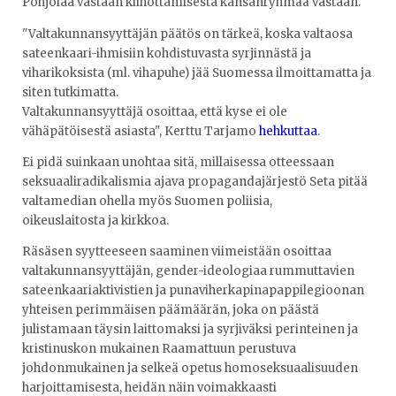
Pohjolaa vastaan kiihottamisesta kansanryhmää vastaan.
"Valtakunnansyyttäjän päätös on tärkeä, koska valtaosa
sateenkaari-ihmisiin kohdistuvasta syrjinnästä ja
viharikoksista (ml. vihapuhe) jää Suomessa ilmoittamatta ja
siten tutkimatta.
Valtakunnansyyttäjä osoittaa, että kyse ei ole
vähäpätöisestä asiasta", Kerttu Tarjamo
hehkuttaa
.
Ei pidä suinkaan unohtaa sitä, millaisessa otteessaan
seksuaaliradikalismia ajava propagandajärjestö Seta pitää
valtamedian ohella myös Suomen poliisia,
oikeuslaitosta ja kirkkoa.
Räsäsen syytteeseen saaminen viimeistään osoittaa
valtakunnansyyttäjän, gender-ideologiaa rummuttavien
sateenkaariaktivistien ja punaviherkapinapappilegioonan
yhteisen perimmäisen päämäärän, joka on päästä
julistamaan täysin laittomaksi ja syrjiväksi perinteinen ja
kristinuskon mukainen Raamattuun perustuva
johdonmukainen ja selkeä opetus homoseksuaalisuuden
harjoittamisesta, heidän näin voimakkaasti