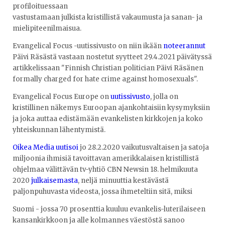
profiloituessaan
vastustamaan julkista kristillistä vakaumusta ja sanan- ja
mielipiteenilmaisua.
Evangelical Focus -uutissivusto on niin ikään
noteerannut
Päivi Räsästä vastaan nostetut syytteet 29.4.2021 päivätyssä
artikkelissaan "Finnish Christian politician Päivi Räsänen
formally charged for hate crime against homosexuals".
Evangelical Focus Europe on
uutissivusto
, jolla on
kristillinen näkemys Euroopan ajankohtaisiin kysymyksiin
ja joka auttaa edistämään evankelisten kirkkojen ja koko
yhteiskunnan lähentymistä.
Oikea Media uutisoi
jo 28.2.2020 vaikutusvaltaisen ja satoja
miljoonia ihmisiä tavoittavan amerikkalaisen kristillistä
ohjelmaa välittävän tv-yhtiö CBN Newsin 18. helmikuuta
2020
julkaisemasta
, neljä minuuttia kestävästä
paljonpuhuvasta videosta, jossa ihmeteltiin sitä, miksi
Suomi - jossa 70 prosenttia kuuluu evankelis-luterilaiseen
kansankirkkoon ja alle kolmannes väestöstä sanoo