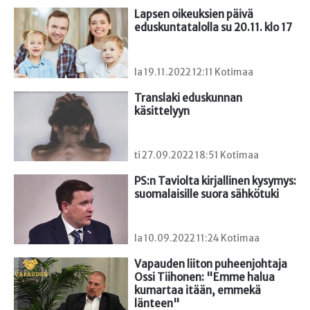
Lapsen oikeuksien päivä 
eduskuntatalolla su 20.11. klo 17
la 19.11.2022 12:11 Kotimaa
Translaki eduskunnan 
käsittelyyn
ti 27.09.2022 18:51 Kotimaa
PS:n Taviolta kirjallinen kysymys: 
suomalaisille suora sähkötuki
la 10.09.2022 11:24 Kotimaa
Vapauden liiton puheenjohtaja 
Ossi Tiihonen: "Emme halua 
kumartaa itään, emmekä 
länteen"