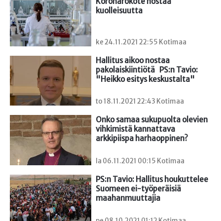
Koronarokote nostaa 
kuolleisuutta
ke 24.11.2021 22:55 Kotimaa
Hallitus aikoo nostaa 
pakolaiskiintiötä   PS:n Tavio: 
"Heikko esitys keskustalta"
to 18.11.2021 22:43 Kotimaa
Onko samaa sukupuolta olevien 
vihkimistä kannattava

arkkipiispa harhaoppinen?
la 06.11.2021 00:15 Kotimaa
PS:n Tavio: Hallitus houkuttelee 
Suomeen ei-työperäisiä 
maahanmuuttajia
pe 08.10.2021 01:12 Kotimaa