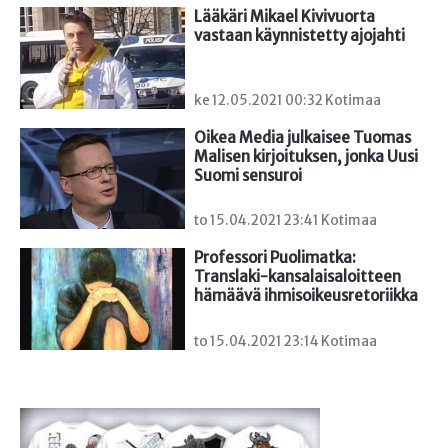
Lääkäri Mikael Kivivuorta 
vastaan käynnistetty ajojahti
ke 12.05.2021 00:32 Kotimaa
Oikea Media julkaisee Tuomas 
Malisen kirjoituksen, jonka Uusi 
Suomi sensuroi
to 15.04.2021 23:41 Kotimaa
Professori Puolimatka: 
Translaki-kansalaisaloitteen 
hämäävä ihmisoikeusretoriikka
to 15.04.2021 23:14 Kotimaa