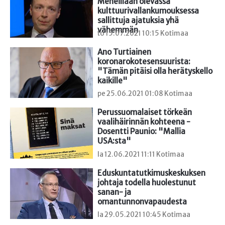
Meneillään olevassa 
kulttuurivallankumouksessa 
sallittuja ajatuksia yhä 
vähemmän
to 15.07.2021 10:15 Kotimaa
Ano Turtiainen 
koronarokotesensuurista: 
"Tämän pitäisi olla herätyskello 
kaikille"
pe 25.06.2021 01:08 Kotimaa
Perussuomalaiset törkeän 
vaalihäirinnän kohteena - 
Dosentti Paunio: "Mallia 
USA:sta"
la 12.06.2021 11:11 Kotimaa
Eduskuntatutkimuskeskuksen 
johtaja todella huolestunut 
sanan- ja 
omantunnonvapaudesta
la 29.05.2021 10:45 Kotimaa