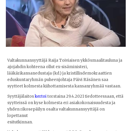
Valtakunnansyyttäjä Raija Toiviaisen ykkösmaalitauluna ja
ajojahdin kohteena ollut ex-sisäministeri,
lääkärikansanedustaja (kd.) ja kristillisdemokraattien
eduskuntaryhmän puheenjohtaja Päivi Räsänen saa
syytteet kolmesta kiihottamisesta kansanryhmää vastaan.
Syyttäjälaitos
kertoi
torstaina 29.4.2021 tiedotteessaan, että
syytteissä on kyse kolmesta eri asiakokonaisuudesta ja
yhden rikosepäilyn osalta valtakunnansyyttäjä on
lopettanut
esitutkinnan.