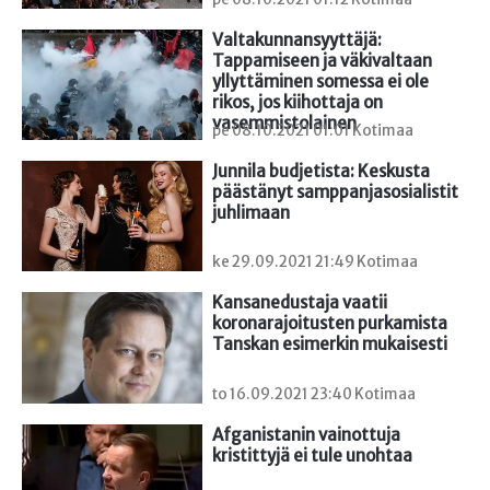
Valtakunnansyyttäjä: 
Tappamiseen ja väkivaltaan 
yllyttäminen somessa ei ole 
rikos, jos kiihottaja on 
vasemmistolainen
pe 08.10.2021 01:01 Kotimaa
Junnila budjetista: Keskusta 
päästänyt samppanjasosialistit 
juhlimaan
ke 29.09.2021 21:49 Kotimaa
Kansanedustaja vaatii 
koronarajoitusten purkamista 
Tanskan esimerkin mukaisesti
to 16.09.2021 23:40 Kotimaa
Afganistanin vainottuja 
kristittyjä ei tule unohtaa