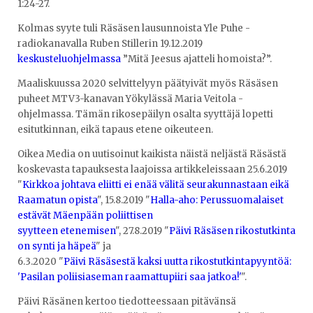
1:24-27.
Kolmas syyte tuli Räsäsen lausunnoista Yle Puhe -
radiokanavalla Ruben Stillerin 19.12.2019
keskusteluohjelmassa
”Mitä Jeesus ajatteli homoista?”.
Maaliskuussa 2020 selvittelyyn päätyivät myös Räsäsen
puheet MTV3-kanavan Yökylässä Maria Veitola -
ohjelmassa. Tämän rikosepäilyn osalta syyttäjä lopetti
esitutkinnan, eikä tapaus etene oikeuteen.
Oikea Media on uutisoinut kaikista näistä neljästä Räsästä
koskevasta tapauksesta laajoissa artikkeleissaan 25.6.2019
"
Kirkkoa johtava eliitti ei enää välitä seurakunnastaan eikä
Raamatun opista
", 15.8.2019 "
Halla-aho: Perussuomalaiset
estävät Mäenpään poliittisen
syytteen etenemisen
", 27.8.2019 "
Päivi Räsäsen rikostutkinta
on synti ja häpeä
" ja
6.3.2020 "
Päivi Räsäsestä kaksi uutta rikostutkintapyyntöä:
'Pasilan poliisiaseman raamattupiiri saa jatkoa!'
".
Päivi Räsänen kertoo tiedotteessaan pitävänsä