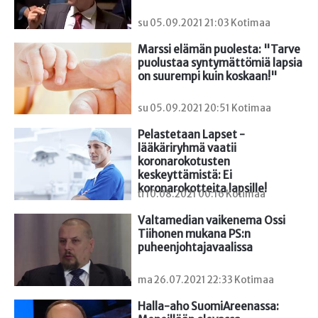
su 05.09.2021 21:03 Kotimaa
Marssi elämän puolesta: "Tarve 
puolustaa syntymättömiä lapsia 
on suurempi kuin koskaan!"
su 05.09.2021 20:51 Kotimaa
Pelastetaan Lapset -
lääkäriryhmä vaatii 
koronarokotusten 
keskeyttämistä: Ei 
koronarokotteita lapsille!
ti 10.08.2021 00:16 Kotimaa
Valtamedian vaikenema Ossi 
Tiihonen mukana PS:n 
puheenjohtajavaalissa
ma 26.07.2021 22:33 Kotimaa
Halla-aho SuomiAreenassa: 