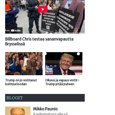
Billboard Chris testaa sananvapautta
Brysselissä
Trump on jo voittanut
Oikeus ja vapaus voitti -
kulttuurisodan
Trump pitää puheen
BLOGIT
Mikko Paunio
Kauhistuttava vihreä