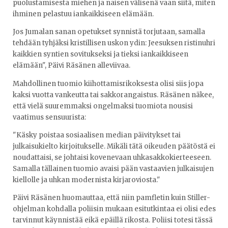
puolustamisesta miehen ja naisen välisenä vaan siitä, miten
ihminen pelastuu iankaikkiseen elämään.
Jos Jumalan sanan opetukset synnistä torjutaan, samalla
tehdään tyhjäksi kristillisen uskon ydin: Jeesuksen ristinuhri
kaikkien syntien sovitukseksi ja tieksi iankaikkiseen
elämään", Päivi Räsänen alleviivaa.
Mahdollinen tuomio kiihottamisrikoksesta olisi siis jopa
kaksi vuotta vankeutta tai sakkorangaistus. Räsänen näkee,
että vielä suuremmaksi ongelmaksi tuomiota nousisi
vaatimus sensuurista:
"Käsky poistaa sosiaalisen median päivitykset tai
julkaisukielto kirjoitukselle. Mikäli tätä oikeuden päätöstä ei
noudattaisi, se johtaisi kovenevaan uhkasakkokierteeseen.
Samalla tällainen tuomio avaisi pään vastaavien julkaisujen
kiellolle ja uhkan modernista kirjaroviosta."
Päivi Räsänen huomauttaa, että niin pamfletin kuin Stiller-
ohjelman kohdalla poliisin mukaan esitutkintaa ei olisi edes
tarvinnut käynnistää eikä epäillä rikosta. Poliisi totesi tässä