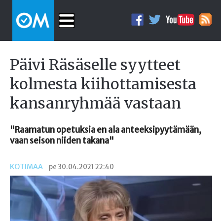
Päivi Räsäselle syytteet
kolmesta kiihottamisesta
kansanryhmää vastaan
"Raamatun opetuksia en ala anteeksipyytämään,
vaan seison niiden takana"
KOTIMAA
pe 30.04.2021 22:40