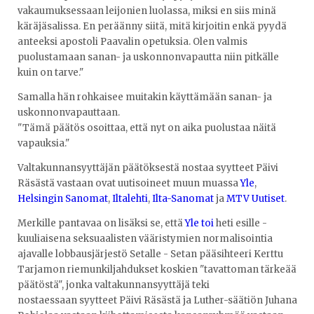
vakaumuksessaan leijonien luolassa, miksi en siis minä
käräjäsalissa. En peräänny siitä, mitä kirjoitin enkä pyydä
anteeksi apostoli Paavalin opetuksia. Olen valmis
puolustamaan sanan- ja uskonnonvapautta niin pitkälle
kuin on tarve."
Samalla hän rohkaisee muitakin käyttämään sanan- ja
uskonnonvapauttaan.
"Tämä päätös osoittaa, että nyt on aika puolustaa näitä
vapauksia."
Valtakunnansyyttäjän päätöksestä nostaa syytteet Päivi
Räsästä vastaan ovat uutisoineet muun muassa
Yle
,
Helsingin Sanomat
,
Iltalehti
,
Ilta-Sanomat
ja
MTV Uutiset
.
Merkille pantavaa on lisäksi se, että
Yle toi
heti esille -
kuuliaisena seksuaalisten vääristymien normalisointia
ajavalle lobbausjärjestö Setalle - Setan pääsihteeri Kerttu
Tarjamon riemunkiljahdukset koskien "tavattoman tärkeää
päätöstä", jonka valtakunnansyyttäjä teki
nostaessaan syytteet Päivi Räsästä ja Luther-säätiön Juhana