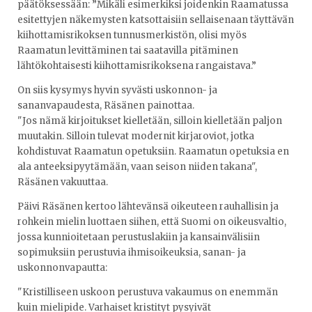
päätöksessään: ”Mikäli esimerkiksi joidenkin Raamatussa
esitettyjen näkemysten katsottaisiin sellaisenaan täyttävän
kiihottamisrikoksen tunnusmerkistön, olisi myös
Raamatun levittäminen tai saatavilla pitäminen
lähtökohtaisesti kiihottamisrikoksena rangaistava.”
On siis kysymys hyvin syvästi uskonnon- ja
sananvapaudesta, Räsänen painottaa.
"Jos nämä kirjoitukset kielletään, silloin kielletään paljon
muutakin. Silloin tulevat modernit kirjaroviot, jotka
kohdistuvat Raamatun opetuksiin. Raamatun opetuksia en
ala anteeksipyytämään, vaan seison niiden takana",
Räsänen vakuuttaa.
Päivi Räsänen kertoo lähtevänsä oikeuteen rauhallisin ja
rohkein mielin luottaen siihen, että Suomi on oikeusvaltio,
jossa kunnioitetaan perustuslakiin ja kansainvälisiin
sopimuksiin perustuvia ihmisoikeuksia, sanan- ja
uskonnonvapautta:
"Kristilliseen uskoon perustuva vakaumus on enemmän
kuin mielipide. Varhaiset kristityt pysyivät