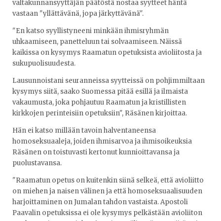
valtakunnansyyttäjän päätöstä nostaa syytteet häntä
vastaan "yllättävänä, jopa järkyttävänä".
"En katso syyllistyneeni minkään ihmisryhmän
uhkaamiseen, panetteluun tai solvaamiseen. Näissä
kaikissa on kysymys Raamatun opetuksista avioliitosta ja
sukupuolisuudesta.
Lausunnoistani seuranneissa syytteissä on pohjimmiltaan
kysymys siitä, saako Suomessa pitää esillä ja ilmaista
vakaumusta, joka pohjautuu Raamatun ja kristillisten
kirkkojen perinteisiin opetuksiin", Räsänen kirjoittaa.
Hän ei katso millään tavoin halventaneensa
homoseksuaaleja, joiden ihmisarvoa ja ihmisoikeuksia
Räsänen on toistuvasti kertonut kunnioittavansa ja
puolustavansa.
"Raamatun opetus on kuitenkin siinä selkeä, että avioliitto
on miehen ja naisen välinen ja että homoseksuaalisuuden
harjoittaminen on Jumalan tahdon vastaista. Apostoli
Paavalin opetuksissa ei ole kysymys pelkästään avioliiton