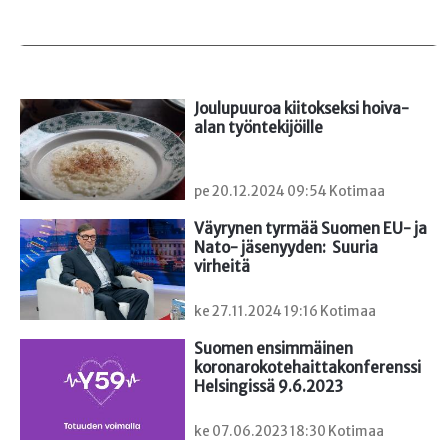
Joulupuuroa kiitokseksi hoiva-
alan työntekijöille
pe 20.12.2024 09:54 Kotimaa
Väyrynen tyrmää Suomen EU- ja 
Nato- jäsenyyden:  Suuria 
virheitä
ke 27.11.2024 19:16 Kotimaa
Suomen ensimmäinen

koronarokotehaittakonferenssi 
Helsingissä 9.6.2023
ke 07.06.2023 18:30 Kotimaa