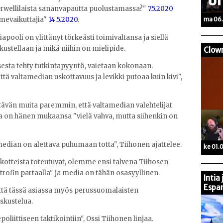
rwellilaista sananvapautta puolustamassa?"
7.5.2020
ma 06.
omevaikuttajia"
14.5.2020
.
apooli on ylittänyt törkeästi toimivaltansa ja siellä
kustellaan ja mikä niihin on mielipide.
Clow
sesta tehty tutkintapyyntö, vaietaan kokonaan.
ttä valtamedian uskottavuus ja levikki putoaa kuin kivi",
ävän muita paremmin, että valtamedian valehtelijat
a on hänen mukaansa "vielä vahva, mutta siihenkin on
edian on alettava puhumaan totta", Tiihonen ajattelee.
ke 01.
otteista toteutuvat, olemme ensi talvena Tiihosen
in partaalla" ja media on tähän osasyyllinen.
Intia
Espan
että tässä asiassa myös perussuomalaisten
skustelua.
poliittiseen taktikointiin", Ossi Tiihonen linjaa.