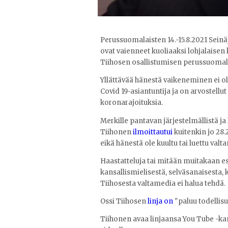
Perussuomalaisten 14.-15.8.2021 Seinä
ovat vaienneet kuoliaaksi lohjalaisen 
Tiihosen osallistumisen perussuomal
Yllättävää hänestä vaikeneminen ei ole
Covid 19-asiantuntija ja on arvostell
koronarajoituksia.
Merkille pantavan järjestelmällistä j
Tiihonen
ilmoittautui
kuitenkin jo 28.
eikä hänestä ole kuultu tai luettu val
Haastatteluja tai mitään muitakaan esitt
kansallismielisestä, selväsanaisesta, kr
Tiihosesta valtamedia ei halua tehdä.
Ossi Tiihosen
linja on
"paluu todellisu
Tiihonen avaa linjaansa You Tube -ka