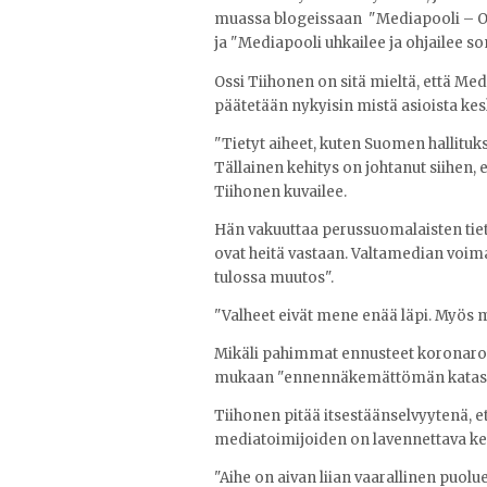
muassa blogeissaan "Mediapooli – O
ja "Mediapooli uhkailee ja ohjailee s
Ossi Tiihonen on sitä mieltä, että Medi
päätetään nykyisin mistä asioista kes
"Tietyt aiheet, kuten Suomen hallituk
Tällainen kehitys on johtanut siihen, e
Tiihonen kuvailee.
Hän vakuuttaa perussuomalaisten tiet
ovat heitä vastaan. Valtamedian voim
tulossa muutos".
"Valheet eivät mene enää läpi. Myös m
Mikäli pahimmat ennusteet koronarok
mukaan "ennennäkemättömän katastrof
Tiihonen pitää itsestäänselvyytenä, 
mediatoimijoiden on lavennettava ke
"Aihe on aivan liian vaarallinen puolue