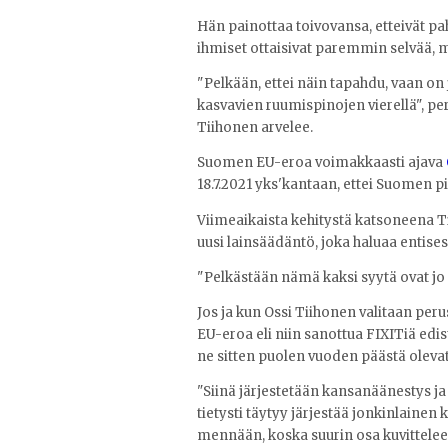
Hän painottaa toivovansa, etteivät p
ihmiset ottaisivat paremmin selvää, 
"Pelkään, ettei näin tapahdu, vaan on 
kasvavien ruumispinojen vierellä", p
Tiihonen arvelee.
Suomen EU-eroa voimakkaasti ajava
18.7.2021 yks'kantaan, ettei Suomen p
Viimeaikaista kehitystä katsoneena T
uusi lainsäädäntö, joka haluaa entises
"Pelkästään nämä kaksi syytä ovat jo s
Jos ja kun Ossi Tiihonen valitaan per
EU-eroa eli niin sanottua FIXITiä edi
ne sitten puolen vuoden päästä olevat 
"Siinä järjestetään kansanäänestys ja
tietysti täytyy järjestää jonkinlainen
mennään, koska suurin osa kuvittelee