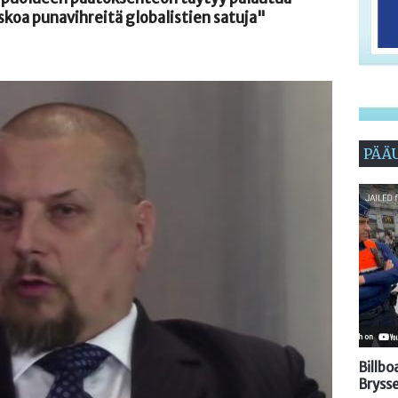
uskoa punavihreitä globalistien satuja"
PÄÄ
Billb
Brysse