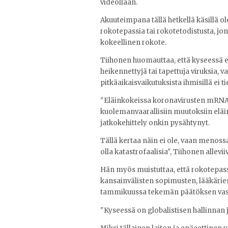
videollaan.
Akuuteimpana tällä hetkellä käsillä o
rokotepassia tai rokotetodistusta, j
kokeellinen rokote.
Tiihonen huomauttaa, että kyseessä e
heikennettyjä tai tapettuja viruksia, 
pitkäaikaisvaikutuksista ihmisillä ei t
"Eläinkokeissa koronavirusten mRNA
kuolemanvaarallisiin muutoksiin eläint
jatkokehittely onkin pysähtynyt.
Tällä kertaa näin ei ole, vaan menos
olla katastrofaalisia", Tiihonen allevii
Hän myös muistuttaa, että rokotepas
kansainvälisten sopimusten, lääkäri
tammikuussa tekemän päätöksen vas
"Kyseessä on globalistisen hallinnan j