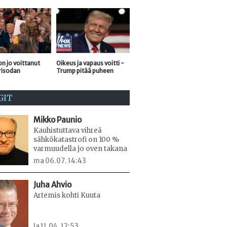
n jo voittanut
Oikeus ja vapaus voitti -
risodan
Trump pitää puheen
GIT
Mikko Paunio
Kauhistuttava vihreä
sähkökatastrofi on 100 %
varmuudella jo oven takana
ma 06.07. 14:43
Juha Ahvio
Artemis kohti Kuuta
la 11.04. 12:53