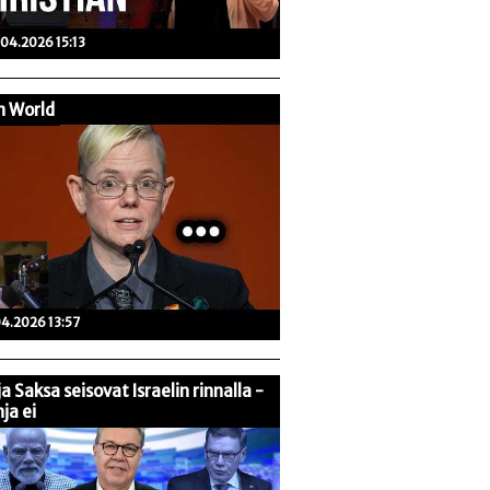
04.2026 15:13
n World
04.2026 13:57
 ja Saksa seisovat Israelin rinnalla -
ja ei