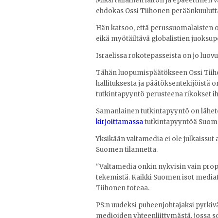
Miksi tällainen laiton ja epäeettinen
ehdokas Ossi Tiihonen peräänkuulutt
Hän katsoo, että perussuomalaisten on
eikä myötäiltävä globalistien juoksupoi
Israelissa rokotepasseista on jo luovu
Tähän luopumispäätökseen Ossi Tiihon
hallituksesta ja päätöksentekijöistä
tutkintapyyntö perusteena rikokset i
Samanlainen tutkintapyyntö on lähete
kirjoittamassa
tutkintapyyntöä Suome
Yksikään valtamedia ei ole julkaissut
Suomen tilannetta.
"Valtamedia onkin nykyisin vain prop
tekemistä. Kaikki Suomen isot mediat
Tiihonen toteaa.
PS:n uudeksi puheenjohtajaksi pyrkivä
medioiden yhteenliittymästä, jossa sov