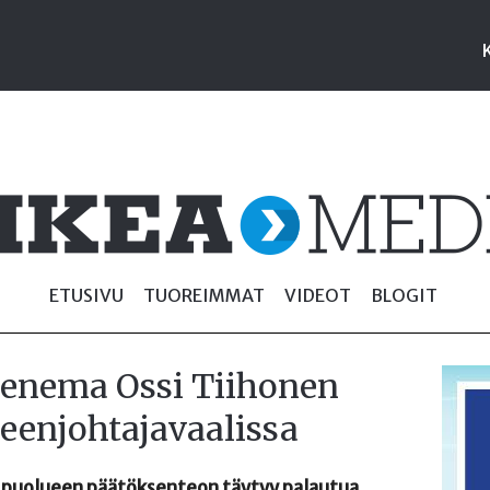
ETUSIVU
TUOREIMMAT
VIDEOT
BLOGIT
kenema Ossi Tiihonen
eenjohtajavaalissa
 puolueen päätöksenteon täytyy palautua