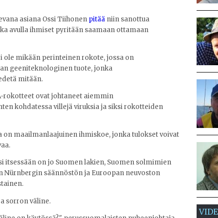
levana asiana Ossi Tiihonen
pitää
niin sanottua
onka avulla ihmiset pyritään saamaan ottamaan
i ole mikään perinteinen rokote, jossa on
vaan geeniteknologinen tuote, jonka
iedetä mitään.
-rokotteet ovat johtaneet aiemmin
en kohdatessa villejä viruksia ja siksi rokotteiden
sa on maailmanlaajuinen ihmiskoe, jonka tulokset voivat
vaa.
si itsessään on jo Suomen lakien, Suomen solmimien
en Nürnbergin säännöstön ja Euroopan neuvoston
tainen.
a sorron väline.
VID