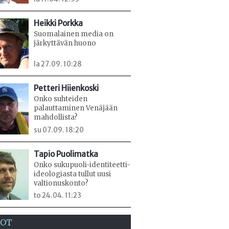
Heikki Porkka
Suomalainen media on
järkyttävän huono
la 27.09. 10:28
Petteri Hiienkoski
Onko suhteiden
palauttaminen Venäjään
mahdollista?
su 07.09. 18:20
Tapio Puolimatka
Onko sukupuoli-identiteetti-
ideologiasta tullut uusi
valtionuskonto?
to 24.04. 11:23
EOT