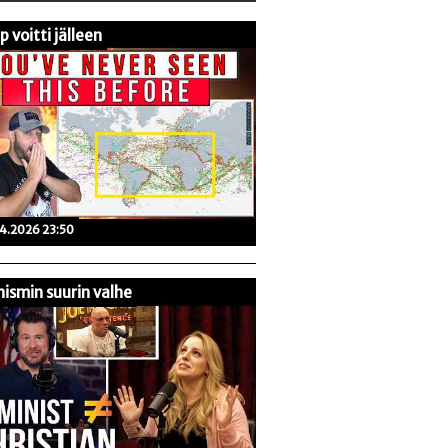
 voitti jälleen
04.2026 23:50
ismin suurin valhe