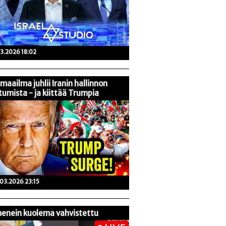
03.2026 18:02
maailma juhlii Iranin hallinnon
tumista - ja kiittää Trumpia
03.2026 23:15
enein kuolema vahvistettu