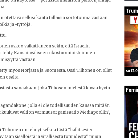
 väline on käytössä?" perussuomalaisten puheenjohtaja-
aa.
Trump
 otettava selkeä kanta tällaisia sortotoimia vastaan
kia ja -tyttöjä.
ttu.
en uskoo vaikuttaneen sekin, että Israelin
 on tehty Kansainväliseen rikostuomioistuimeen
hmisyyttä vastaan.
tty myös Norjasta ja Suomesta. Ossi Tiihonen on ollut
su 12.
n osalta.
 asiasta sanaakaan, joka Tiihosen mielestä kuvaa hyvin
Femin
agandakone, jolla ei ole todellisuuden kanssa mitään
 kuuluvat valtion varmuusorganisaatio Mediapooliin",
 Tiihonen on tehnyt selkoa tästä "hallitsevien
itaan sisällöistä ja virallisesta totuudesta" muun