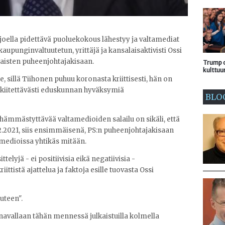
joella pidettävä puoluekokous lähestyy ja valtamediat
kaupunginvaltuutetun, yrittäjä ja kansalaisaktivisti Ossi
aisten puheenjohtajakisaan.
Trump o
kulttuu
, sillä Tiihonen puhuu koronasta kriittisesti, hän on
ut kiitettävästi eduskunnan hyväksymiä
BLO
a hämmästyttävää valtamedioiden salailu on sikäli, että
2.2021, siis ensimmäisenä, PS:n puheenjohtajakisaan
tamedioissa yhtikäs mitään.
elyjä - ei positiivisia eikä negatiivisia -
iittistä ajattelua ja faktoja esille tuovasta Ossi
uteen".
navallaan tähän mennessä julkaistuilla kolmella