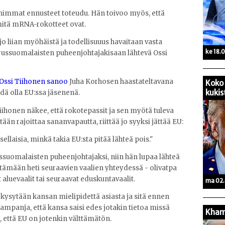
ahimmat ennusteet toteudu. Hän toivoo myös, että
mitä mRNA-rokotteet ovat.
jo liian myöhäistä ja todellisuuus havaitaan vasta
ke 18.
erussuomalaisten puheenjohtajakisaan lähtevä Ossi
Ossi Tiihonen sanoo
Juha Korhosen haastateltavana
Koko 
kukis
idä olla EU:ssa jäsenenä.
iihonen näkee, että rokotepassit ja sen myötä tuleva
tään rajoittaa sananvapautta, riittää jo syyksi jättää EU:
ellaisia, minkä takia EU:sta pitää lähteä pois."
ussuomalaisten puheenjohtajaksi, niin hän lupaa lähteä
stämään heti seuraavien vaalien yhteydessä - olivatpa
aluevaalit tai seuraavat eduskuntavaalit.
ma 02.
 kysytään kansan mielipidettä asiasta ja sitä ennen
 kampanja, että kansa saisi edes jotakin tietoa missä
Kham
, että EU on jotenkin välttämätön.