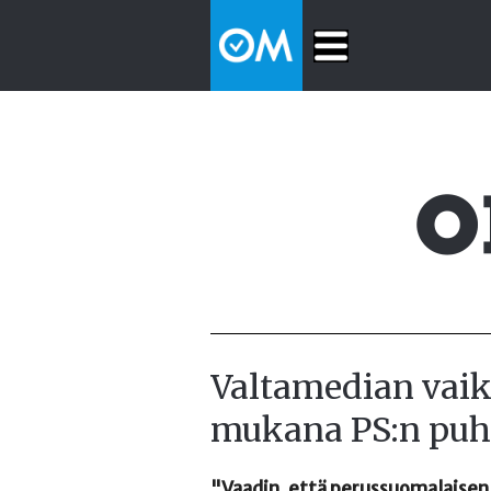
Valtamedian vai
mukana PS:n puh
"Vaadin, että perussuomalaisen