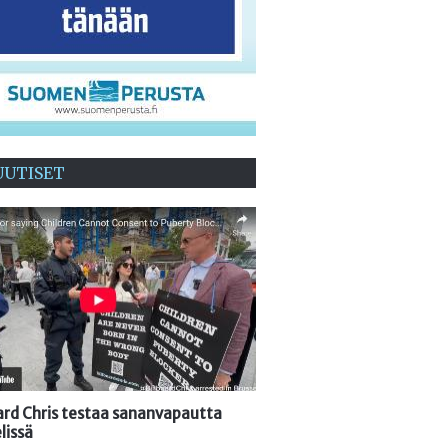
UUTISET
oard Chris testaa sananvapautta
lissä