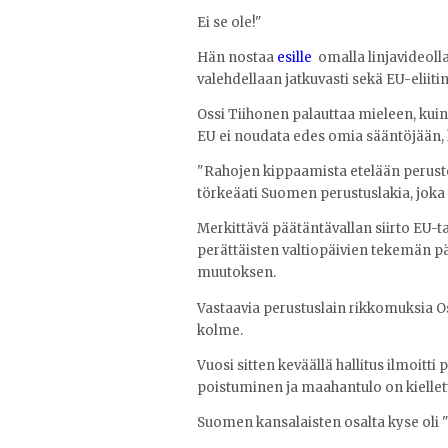
Ei se ole!"
Hän nostaa
esille
omalla linjavideolla
valehdellaan jatkuvasti sekä EU-eliiti
Ossi Tiihonen palauttaa mieleen, kuink
EU ei noudata edes omia sääntöjään, k
"Rahojen kippaamista etelään perustelti
törkeäati Suomen perustuslakia, joka 
Merkittävä päätäntävallan siirto EU-t
perättäisten valtiopäivien tekemän p
muutoksen.
Vastaavia perustuslain rikkomuksia O
kolme.
Vuosi sitten keväällä hallitus ilmoitti po
poistuminen ja maahantulo on kiellet
Suomen kansalaisten osalta kyse oli "