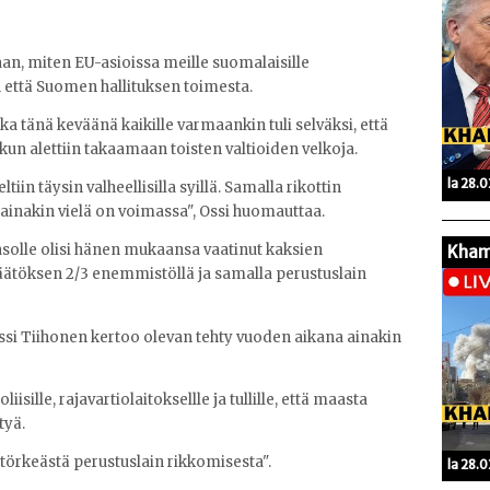
an, miten EU-asioissa meille suomalaisille
n että Suomen hallituksen toimesta.
a tänä keväänä kaikille varmaankin tuli selväksi, että
un alettiin takaamaan toisten valtioiden velkoja.
la 28.
in täysin valheellisilla syillä. Samalla rikottin
ainakin vielä on voimassa", Ossi huomauttaa.
asolle olisi hänen mukaansa vaatinut kaksien
Kham
äätöksen 2/3 enemmistöllä ja samalla perustuslain
ssi Tiihonen kertoo olevan tehty vuoden aikana ainakin
liisille, rajavartiolaitoksellle ja tullille, että maasta
tyä.
törkeästä perustuslain rikkomisesta".
la 28.