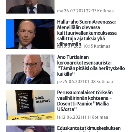
ma 26.07.2021 22:33 Kotimaa
Halla-aho SuomiAreenassa: 
Meneillään olevassa 
kulttuurivallankumouksessa 
sallittuja ajatuksia yhä 
vähemmän
to 15.07.2021 10:15 Kotimaa
Ano Turtiainen 
koronarokotesensuurista: 
"Tämän pitäisi olla herätyskello 
kaikille"
pe 25.06.2021 01:08 Kotimaa
Perussuomalaiset törkeän 
vaalihäirinnän kohteena - 
Dosentti Paunio: "Mallia 
USA:sta"
la 12.06.2021 11:11 Kotimaa
Eduskuntatutkimuskeskuksen 