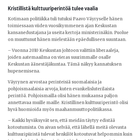
Kristillistä kulttuuriperintöä tulee vaalia
Kotimaan politiikka tuli tutuksi Paavo Väyryselle hänen
toimiessaan viiden vuosikymmenen ajan Keskustan
kansanedustajana ja useita kertoja ministerinäkin. Puolue
on muuttunut hänen mielestään epäedulliseen suuntaan.
– Vuonna 2010 Keskustan johtoon valittiin liberaaleja,
joiden aatemaailma on vieras suurimmalle osalle
Keskustan äänestäjäkuntaa. Tämä näkyy kannatuksen
hupenemisena.
Väyrynen arvostaa perinteisiä suomalaisia ja
pohjoismaalaisia arvoja, kuten evankelisluterilaista
perintöä. Pohjoismailla olisi hänen mukaansa paljon
annettavaa muille maille. Kristillinen kulttuuriperintö olisi
hyvä huomioida myös maahanmuuttopolitiikassa.
– Kaikki hyväksyvät sen, että meidän täytyy edistää
kotoutumista. On aivan selvää, että lähellä meitä olevasta
kulttuuripiiristä tulevat henkilöt kotoutuvat helpommin kuin