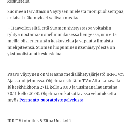
keskustella.
Suomeen tarvittaisiin Väyrysen mielestä monipuolisempaa,
erilaiset näkemykset sallivaa mediaa.
– Haaveilen siitä, että Suomen sivistystasoa voitaisiin
ryhtyä nostamaan snellmanilaisessa hengessä, niin että
meillä olisi enemmän keskustelua ja vapautta ilmaista
mielipiteensä. Suomen luopuminen itsenäisyydestä on
yksipuolistanut keskustelua.
Paavo Väyrynen on vieraana medialähetysjärjestö IRR-TV:n
Ajassa-ohjelmassa. Ohjelma esitetään TV:n Alfa-kanavalla
16 keskiviikkona 27.11. kello 20.00 ja uusintana lauantaina
30.11. kello 20.00. Ohjelma on katsottavissa veloituksetta
myös
Permanto-suoratoistopalvelusta
.
IRR-TV toimitus & Elina Uusikylä