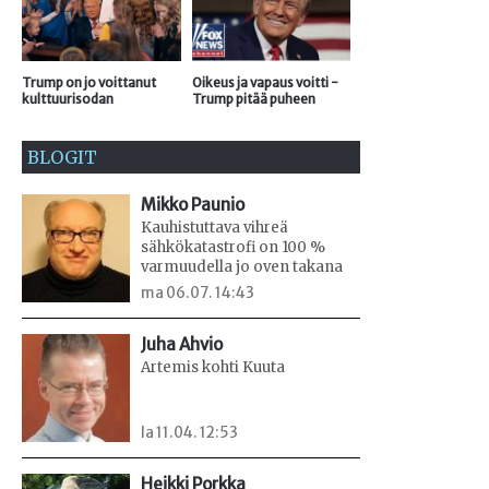
Trump on jo voittanut
Oikeus ja vapaus voitti -
kulttuurisodan
Trump pitää puheen
BLOGIT
Mikko Paunio
Kauhistuttava vihreä
sähkökatastrofi on 100 %
varmuudella jo oven takana
ma 06.07. 14:43
Juha Ahvio
Artemis kohti Kuuta
la 11.04. 12:53
Heikki Porkka