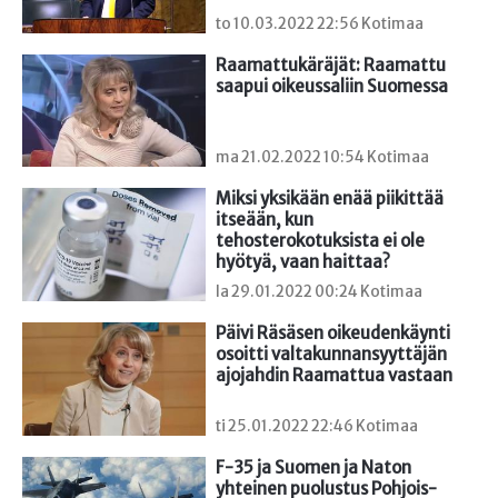
to 10.03.2022 22:56 Kotimaa
Raamattukäräjät: Raamattu 
saapui oikeussaliin Suomessa
ma 21.02.2022 10:54 Kotimaa
Miksi yksikään enää piikittää 
itseään, kun 
tehosterokotuksista ei ole 
hyötyä, vaan haittaa?
la 29.01.2022 00:24 Kotimaa
Päivi Räsäsen oikeudenkäynti 
osoitti valtakunnansyyttäjän 
ajojahdin Raamattua vastaan
ti 25.01.2022 22:46 Kotimaa
F-35 ja Suomen ja Naton 
yhteinen puolustus Pohjois-