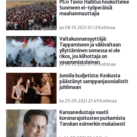
PS:n Tavio: Hallitus houkuttelee 
Suomeen ei-työperäisiä 
maahanmuuttajia
pe 08.10.2021 01:12 Kotimaa
Valtakunnansyyttäjä: 
Tappamiseen ja väkivaltaan 
yllyttäminen somessa ei ole 
rikos, jos kiihottaja on 
vasemmistolainen
pe 08.10.2021 01:01 Kotimaa
Junnila budjetista: Keskusta 
päästänyt samppanjasosialistit 
juhlimaan
ke 29.09.2021 21:49 Kotimaa
Kansanedustaja vaatii 
koronarajoitusten purkamista 
Tanskan esimerkin mukaisesti