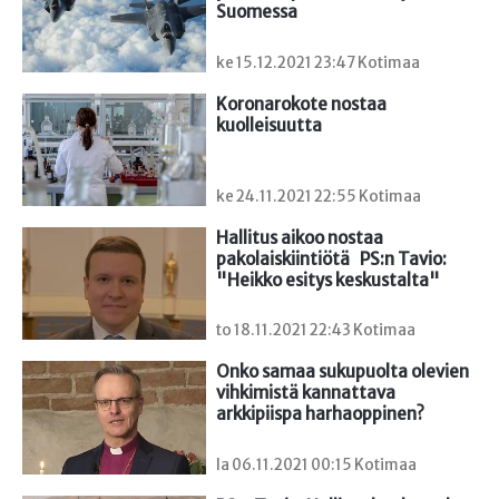
Suomessa
ke 15.12.2021 23:47 Kotimaa
Koronarokote nostaa 
kuolleisuutta
ke 24.11.2021 22:55 Kotimaa
Hallitus aikoo nostaa 
pakolaiskiintiötä   PS:n Tavio: 
"Heikko esitys keskustalta"
to 18.11.2021 22:43 Kotimaa
Onko samaa sukupuolta olevien 
vihkimistä kannattava

arkkipiispa harhaoppinen?
la 06.11.2021 00:15 Kotimaa