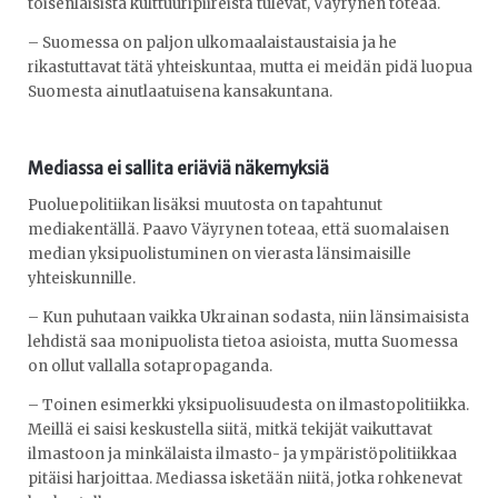
toisenlaisista kulttuuripiireistä tulevat, Väyrynen toteaa.
– Suomessa on paljon ulkomaalaistaustaisia ja he
rikastuttavat tätä yhteiskuntaa, mutta ei meidän pidä luopua
Suomesta ainutlaatuisena kansakuntana.
Mediassa ei sallita eriäviä näkemyksiä
Puoluepolitiikan lisäksi muutosta on tapahtunut
mediakentällä. Paavo Väyrynen toteaa, että suomalaisen
median yksipuolistuminen on vierasta länsimaisille
yhteiskunnille.
– Kun puhutaan vaikka Ukrainan sodasta, niin länsimaisista
lehdistä saa monipuolista tietoa asioista, mutta Suomessa
on ollut vallalla sotapropaganda.
– Toinen esimerkki yksipuolisuudesta on ilmastopolitiikka.
Meillä ei saisi keskustella siitä, mitkä tekijät vaikuttavat
ilmastoon ja minkälaista ilmasto- ja ympäristöpolitiikkaa
pitäisi harjoittaa. Mediassa isketään niitä, jotka rohkenevat