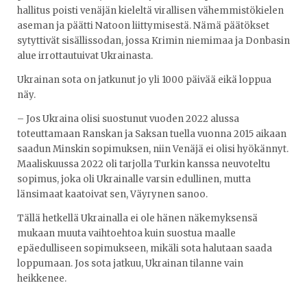
hallitus poisti venäjän kieleltä virallisen vähemmistökielen
aseman ja päätti Natoon liittymisestä. Nämä päätökset
sytyttivät sisällissodan, jossa Krimin niemimaa ja Donbasin
alue irrottautuivat Ukrainasta.
Ukrainan sota on jatkunut jo yli 1000 päivää eikä loppua
näy.
– Jos Ukraina olisi suostunut vuoden 2022 alussa
toteuttamaan Ranskan ja Saksan tuella vuonna 2015 aikaan
saadun Minskin sopimuksen, niin Venäjä ei olisi hyökännyt.
Maaliskuussa 2022 oli tarjolla Turkin kanssa neuvoteltu
sopimus, joka oli Ukrainalle varsin edullinen, mutta
länsimaat kaatoivat sen, Väyrynen sanoo.
Tällä hetkellä Ukrainalla ei ole hänen näkemyksensä
mukaan muuta vaihtoehtoa kuin suostua maalle
epäedulliseen sopimukseen, mikäli sota halutaan saada
loppumaan. Jos sota jatkuu, Ukrainan tilanne vain
heikkenee.