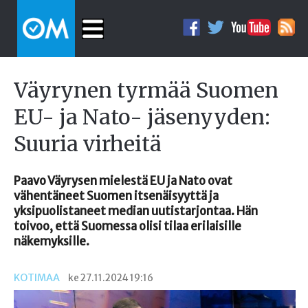
Väyrynen tyrmää Suomen
EU- ja Nato- jäsenyyden:
Suuria virheitä
Paavo Väyrysen mielestä EU ja Nato ovat
vähentäneet Suomen itsenäisyyttä ja
yksipuolistaneet median uutistarjontaa. Hän
toivoo, että Suomessa olisi tilaa erilaisille
näkemyksille.
KOTIMAA
ke 27.11.2024 19:16