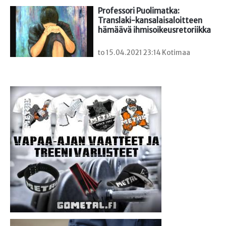
Professori Puolimatka: 
Translaki-kansalaisaloitteen 
hämäävä ihmisoikeusretoriikka
to 15.04.2021 23:14 Kotimaa