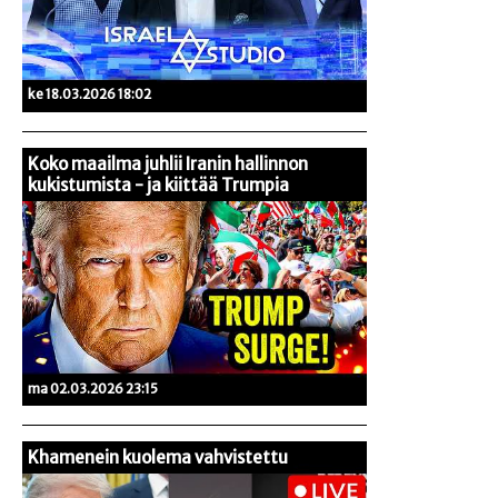
ke 18.03.2026 18:02
Koko maailma juhlii Iranin hallinnon
kukistumista - ja kiittää Trumpia
ma 02.03.2026 23:15
Khamenein kuolema vahvistettu