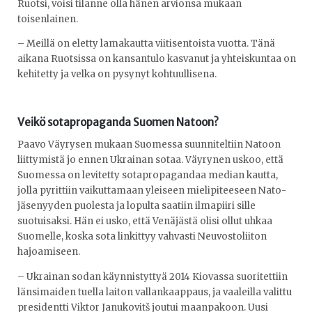
Ruotsi, voisi tilanne olla hänen arvionsa mukaan
toisenlainen.
– Meillä on eletty lamakautta viitisentoista vuotta. Tänä
aikana Ruotsissa on kansantulo kasvanut ja yhteiskuntaa on
kehitetty ja velka on pysynyt kohtuullisena.
Veikö sotapropaganda Suomen Natoon?
Paavo Väyrysen mukaan Suomessa suunniteltiin Natoon
liittymistä jo ennen Ukrainan sotaa. Väyrynen uskoo, että
Suomessa on levitetty sotapropagandaa median kautta,
jolla pyrittiin vaikuttamaan yleiseen mielipiteeseen Nato-
jäsenyyden puolesta ja lopulta saatiin ilmapiiri sille
suotuisaksi. Hän ei usko, että Venäjästä olisi ollut uhkaa
Suomelle, koska sota linkittyy vahvasti Neuvostoliiton
hajoamiseen.
– Ukrainan sodan käynnistyttyä 2014 Kiovassa suoritettiin
länsimaiden tuella laiton vallankaappaus, ja vaaleilla valittu
presidentti Viktor Janukovitš joutui maanpakoon. Uusi