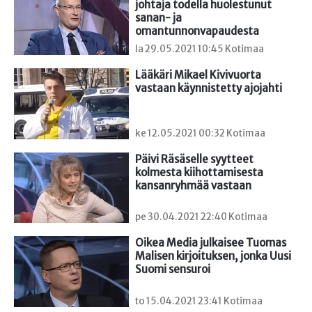
johtaja todella huolestunut 
sanan- ja 
omantunnonvapaudesta
la 29.05.2021 10:45 Kotimaa
Lääkäri Mikael Kivivuorta 
vastaan käynnistetty ajojahti
ke 12.05.2021 00:32 Kotimaa
Päivi Räsäselle syytteet 
kolmesta kiihottamisesta 
kansanryhmää vastaan
pe 30.04.2021 22:40 Kotimaa
Oikea Media julkaisee Tuomas 
Malisen kirjoituksen, jonka Uusi 
Suomi sensuroi
to 15.04.2021 23:41 Kotimaa