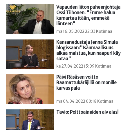
Vapauden liiton puheenjohtaja 
Ossi Tiihonen: "Emme halua 
kumartaa itään, emmekä 
länteen"
ma 16.05.2022 22:33 Kotimaa
Kansanedustaja Jenna Simula 
blogissaan:"Isänmaallisuus 
alkaa maistua, kun naapuri käy 
sotaa"
ke 27.04.2022 15:09 Kotimaa
Päivi Räsäsen voitto 
Raamattukäräjillä on monille 
karvas pala
ma 04.04.2022 00:18 Kotimaa
Tavio: Polttoaineiden alv alas!