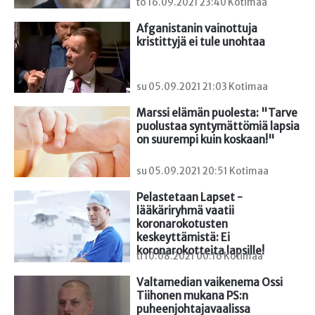
to 16.09.2021 23:40 Kotimaa
Afganistanin vainottuja 
kristittyjä ei tule unohtaa
su 05.09.2021 21:03 Kotimaa
Marssi elämän puolesta: "Tarve 
puolustaa syntymättömiä lapsia 
on suurempi kuin koskaan!"
su 05.09.2021 20:51 Kotimaa
Pelastetaan Lapset -
lääkäriryhmä vaatii 
koronarokotusten 
keskeyttämistä: Ei 
koronarokotteita lapsille!
ti 10.08.2021 00:16 Kotimaa
Valtamedian vaikenema Ossi 
Tiihonen mukana PS:n 
puheenjohtajavaalissa