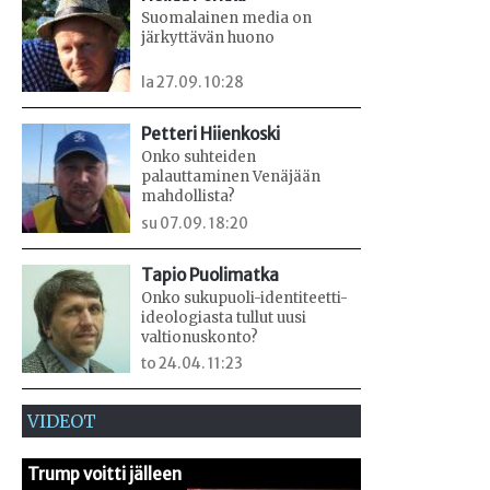
Suomalainen media on
järkyttävän huono
la 27.09. 10:28
Petteri Hiienkoski
Onko suhteiden
palauttaminen Venäjään
mahdollista?
su 07.09. 18:20
Tapio Puolimatka
Onko sukupuoli-identiteetti-
ideologiasta tullut uusi
valtionuskonto?
to 24.04. 11:23
VIDEOT
Trump voitti jälleen