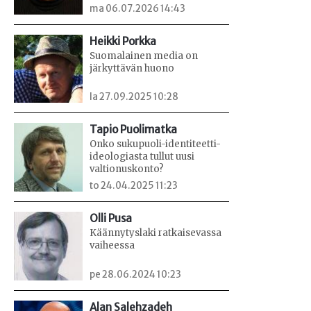
ma 06.07.2026 14:43
Heikki Porkka
Suomalainen media on
järkyttävän huono
la 27.09.2025 10:28
Tapio Puolimatka
Onko sukupuoli-identiteetti-
ideologiasta tullut uusi
valtionuskonto?
to 24.04.2025 11:23
Olli Pusa
Käännytyslaki ratkaisevassa
vaiheessa
pe 28.06.2024 10:23
Alan Salehzadeh