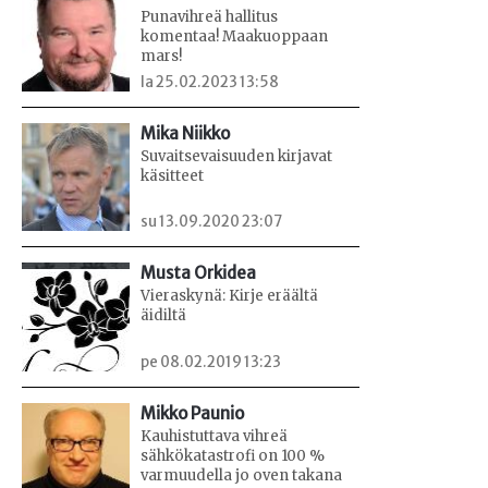
Punavihreä hallitus
komentaa! Maakuoppaan
mars!
la 25.02.2023 13:58
Mika Niikko
Suvaitsevaisuuden kirjavat
käsitteet
su 13.09.2020 23:07
Musta Orkidea
Vieraskynä: Kirje eräältä
äidiltä
pe 08.02.2019 13:23
Mikko Paunio
Kauhistuttava vihreä
sähkökatastrofi on 100 %
varmuudella jo oven takana