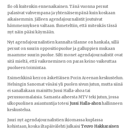
Ilo oli kuitenkin ennenaikainen. Tänä vuonna persut
palasivat vahvempana ja yhtenäisempänä kuin koskaan
aikaisemmin. Jälleen agendajournalistit joutuivat
hämmennyksen valtaan. Ihmeteltiin, että mitenkäs tässä
nyt näin pääsi käymään.
Nyt agendajournalistien kannalta tilanne on hankala, sillä
persut on suurin oppositiopuolue ja galluppien mukaan
maamme suurin puolue. Silti monet agendajournalistit ovat
sitä mieltä, että vaikeneminen on paras keino vaikeuttaa
puolueen toimintaa.
Esimerkkinä kerron äskettäisen Porin Areenan keskustelun.
Helsingin Sanomat väsäsi yli puolen sivun jutun, mutta siinä
ei sanallakaan mainittu Jussi Halla-ahoa tai
perussuomalaisia. Samasta aiheesta MTV teki jutun, jossa
ulkopuolinen asiantuntija totesi
Jussi Halla-ahon
hallinneen
keskustelua.
Juuri nyt agendajournalistien ikiomassa kuplassa
kohistaan, koska iltapäivälehti julkaisi
Teuvo Hakkaraisen