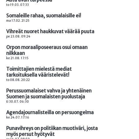
to 19.03. 07:33
Somaleille rahaa, suomalaisille ei!
ma 17.02. 21:25
Vihreät nuoret haukkuvat väärää puuta
pe 23.08. 09:24
Orpon moraaliposeeraus osui omaan
nilkkaan
ke 21.08. 17:15
Toimittajien mielestä mediat
tarkoituksella vääristelevät!
to 08.08. 20:22
Perussuomalaiset vahva ja yhtenäinen
Suomen ja suomalaisten puolustaja
ti 30.07. 06:30
Agendajournalisteilla on persuongelma
ke 24.07. 17:16
Punavihreys on politiikan muotiväri, josta
myös persut hyötyvät