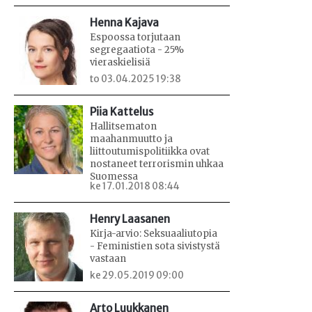
Henna Kajava
Espoossa torjutaan
segregaatiota - 25%
vieraskielisiä
to 03.04.2025 19:38
Piia Kattelus
Hallitsematon
maahanmuutto ja
liittoutumispolitiikka ovat
nostaneet terrorismin uhkaa
Suomessa
ke 17.01.2018 08:44
Henry Laasanen
Kirja-arvio: Seksuaaliutopia
- Feministien sota sivistystä
vastaan
ke 29.05.2019 09:00
Arto Luukkanen