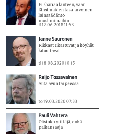
Ei shariaa länteen, vaan
länsimaiden tasa-arvoinen
lainsäädäntö
muslimimaihin
ti 12.06.2018 11:53
Janne Suuronen
Rikkaat rikastuvat ja köyhät
kituuttavat
ti 18.08.2020 10:15
Reijo Tossavainen
Auta avun tarpeessa
to 19.03.2020 07:33
Pauli Vahtera
Olisinko yrittäjä, enkä
palkansaaja