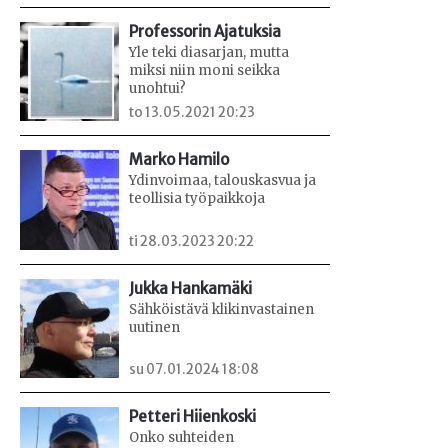
Professorin Ajatuksia
Yle teki diasarjan, mutta
miksi niin moni seikka
unohtui?
to 13.05.2021 20:23
Marko Hamilo
Ydinvoimaa, talouskasvua ja
teollisia työpaikkoja
ti 28.03.2023 20:22
Jukka Hankamäki
Sähköistävä klikinvastainen
uutinen
su 07.01.2024 18:08
Petteri Hiienkoski
Onko suhteiden