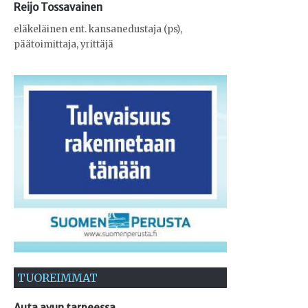
Reijo Tossavainen
eläkeläinen ent. kansanedustaja (ps),
päätoimittaja, yrittäjä
TUOREIMMAT
Auta avun tarpeessa