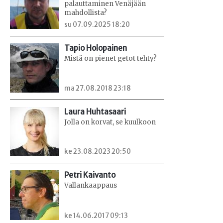
palauttaminen Venäjään
mahdollista?
su 07.09.2025 18:20
Tapio Holopainen
Mistä on pienet getot tehty?
ma 27.08.2018 23:18
Laura Huhtasaari
Jolla on korvat, se kuulkoon
ke 23.08.2023 20:50
Petri Kaivanto
Vallankaappaus
ke 14.06.2017 09:13