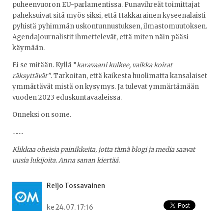
puheenvuoron EU-parlamentissa. Punavihreät toimittajat
paheksuivat sitä myös siksi, että Hakkarainen kyseenalaisti
pyhistä pyhimmän uskontunnustuksen, ilmastomuutoksen.
Agendajournalistit ihmettelevät, että miten näin pääsi
käymään.
Ei se mitään. Kyllä ”
karavaani kulkee, vaikka koirat
räksyttävät”
. Tarkoitan, että kaikesta huolimatta kansalaiset
ymmärtävät mistä on kysymys. Ja tulevat ymmärtämään
vuoden 2023 eduskuntavaaleissa.
Onneksi on some.
…….
Klikkaa oheisia painikkeita, jotta tämä blogi ja media saavat
uusia lukijoita. Anna sanan kiertää.
Reijo Tossavainen
ke 24.07. 17:16