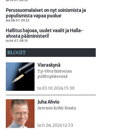
su 14.07. 08:50
Perussuomalaiset on nyt soinismista ja
populismista vapaa puolue
ma 08.07. 09:23
Hallitus hajoaa, uudet vaalit ja Halla-
ahosta pääministeri!
to 04.07. 08:35
BLOGIT
Vieraskynä
Tp-Utva historian
polttopisteessä
to 03.10.2024 15:30
Juha Ahvio
Artemis kohti Kuuta
la 11.04.2026 12:53