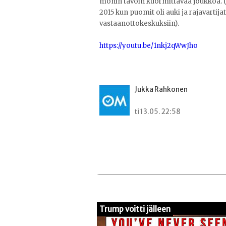
monin tavoin kuormittavaa joukkoa. 
2015 kun puomit oli auki ja rajavarti
vastaanottokeskuksiin).
https://youtu.be/1nkj2qWwJho
Jukka Rahkonen
ti 13.05. 22:58
Trump voitti jälleen