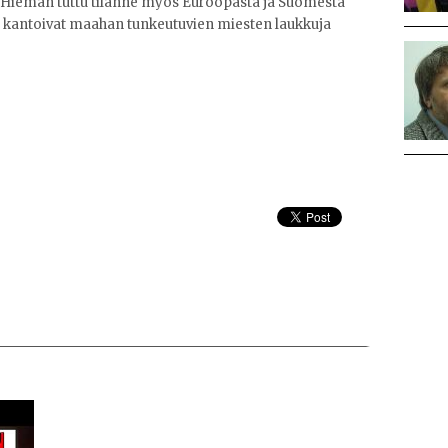
(Hieman tuttu tilanne myös Euroopasta ja Suomesta
jat kantoivat maahan tunkeutuvien miesten laukkuja