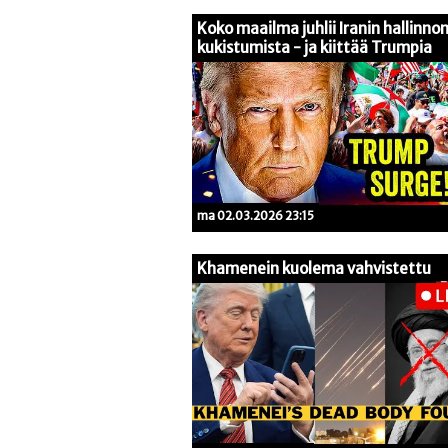
Koko maailma juhlii Iranin hallinno
kukistumista - ja kiittää Trumpia
ma 02.03.2026 23:15
Khamenein kuolema vahvistettu