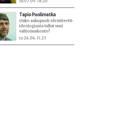
su 07.09. 18:20
Tapio Puolimatka
Onko sukupuoli-identiteetti-
ideologiasta tullut uusi
valtionuskonto?
to 24.04. 11:23