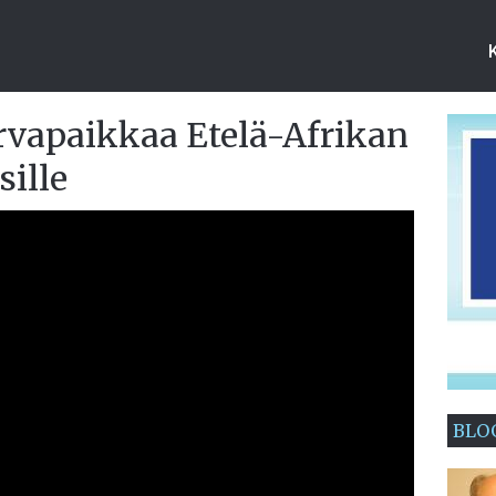
rvapaikkaa Etelä-Afrikan
sille
BLO