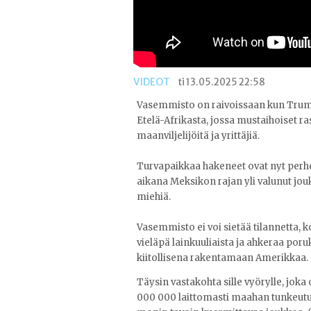
VIDEOT
ti 13.05.2025 22:58
Vasemmisto on raivoissaan kun Trum
Etelä-Afrikasta, jossa mustaihoiset ra
maanviljelijöitä ja yrittäjiä.
Turvapaikkaa hakeneet ovat nyt perhei
aikana Meksikon rajan yli valunut jouk
miehiä.
Vasemmisto ei voi sietää tilannetta, k
vieläpä lainkuuliaista ja ahkeraa por
kiitollisena rakentamaan Amerikkaa.
​​Täysin vastakohta sille vyörylle, joka
000 000 laittomasti maahan tunkeutunu