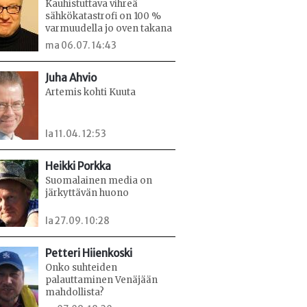
Kauhistuttava vihreä
sähkökatastrofi on 100 %
varmuudella jo oven takana
ma 06.07. 14:43
Juha Ahvio
Artemis kohti Kuuta
la 11.04. 12:53
Heikki Porkka
Suomalainen media on
järkyttävän huono
la 27.09. 10:28
Petteri Hiienkoski
Onko suhteiden
palauttaminen Venäjään
mahdollista?