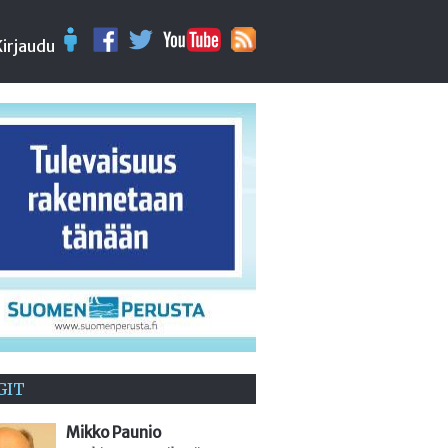
Kirjaudu
GIT
Mikko Paunio