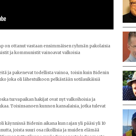
p on ottanut vastaan ensimmäisen ryhmän pakolaisia
sistit ja kommunistit vainoavat valkoisia
tä ja pakenevat todellista vainoa, toisin kuin Bidenin
ko joka oli lähestulkoon pelkästään sotilasikäisiä
oska turvapaikan hakijat ovat nyt valkoihoisia ja
ukkaa. Toisinsanoen kunnon kansalaisia, jotka tulevat
 oli käynnissä Bidenin aikana kun rajan yli pääsi yli 10
tta, joista suuri osa rikollisia ja muiden elämää