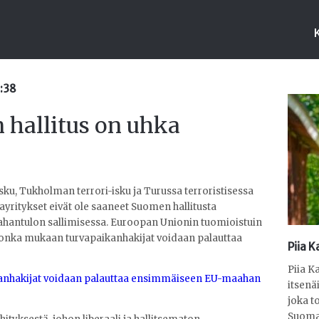
0:38
hallitus on uhka
isku, Tukholman terrori-isku ja Turussa terroristisessa
yritykset eivät ole saaneet Suomen hallitusta
hantulon sallimisessa. Euroopan Unionin tuomioistuin
jonka mukaan turvapaikanhakijat voidaan palauttaa
Piia K
Piia K
ikanhakijat voidaan palauttaa ensimmäiseen EU-maahan
itsenä
joka t
Suoma