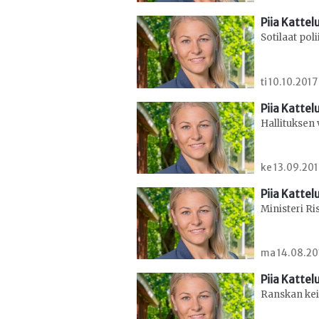
Piia Kattel
Sotilaat poli
ti 10.10.2017
Piia Kattel
Hallituksen
ke 13.09.201
Piia Kattel
Ministeri R
ma 14.08.201
Piia Kattel
Ranskan kei