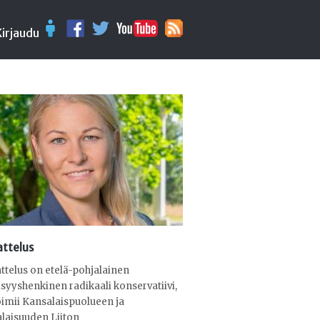
Kirjaudu
attelus
attelus on etelä-pohjalainen
isyyshenkinen radikaali konservatiivi,
oimii Kansalaispuolueen ja
laisuuden Liiton