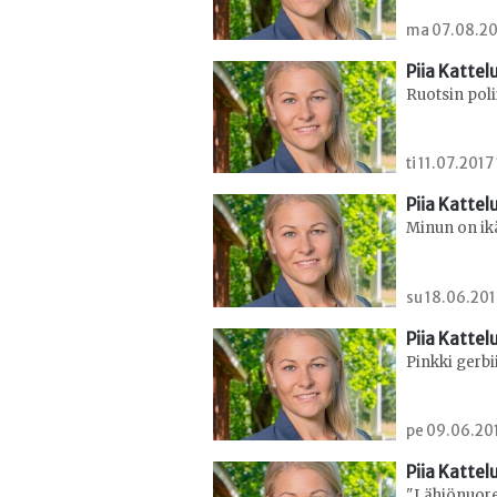
ma 07.08.201
Piia Kattel
Ruotsin poli
ti 11.07.2017
Piia Kattel
Minun on ik
su 18.06.201
Piia Kattel
Pinkki gerbii
pe 09.06.201
Piia Kattel
"Lähiönuore