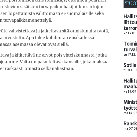
ta poistamisen tehostamista, työttömien poliisien
TUO
ustuvien sisäisten turvapaikanhakijoiden siirtojen
sen lopettamista välittömästi ei-suomalaisille sekä
Halli
en turvapaikkamenettelyä.
liitto
terro
ötä vahvistettava ja jatkettava sitä onnistunutta työtä,
ke 17.01
a arvostettu. Apu tulee kohdentaa ensikädessä
Toimi
mmassa asemassa olevat ovat siellä.
turval
su 17.12.
ava ja kitkettävä ne arvot pois yhteiskunnasta, jotka
stajuamme. Valta on palautettava kansalle, joka maksaa
Sotila
et raskaasti omasta selkänahastaan.
ti 10.10.
Halli
maaha
ke 13.09
Minis
ja
tyött
ma 14.08
Ranska
ma 07.08