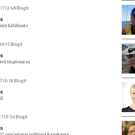
7 12:48 Blogit
us
isin hätähuuto
 10:15 Blogit
us
ävä Impivaaraa
7 10:38 Blogit
us
li
7 10:56 Blogit
us
t" teurastavat poliiseja Ranskassa