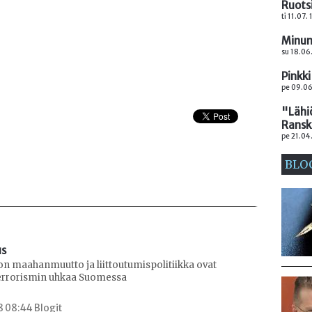
Ruotsi
ti 11.07.
Minun
su 18.06
Pinkki
pe 09.06
"Lähi
Ransk
pe 21.04
BLO
us
on maahanmuutto ja liittoutumispolitiikka ovat
errorismin uhkaa Suomessa
8 08:44 Blogit