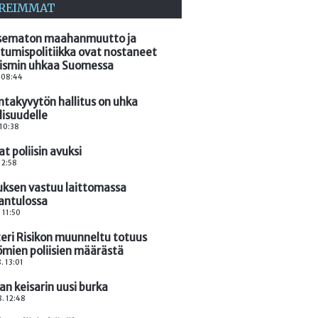
REIMMAT
tsematon maahanmuutto ja
utumispolitiikka ovat nostaneet
rismin uhkaa Suomessa
. 08:44
ntakyvytön hallitus on uhka
lisuudelle
 10:38
at poliisin avuksi
 12:58
tuksen vastuu laittomassa
ntulossa
. 11:50
teri Risikon muunneltu totuus
ömien poliisien määrästä
. 13:01
n keisarin uusi burka
. 12:48