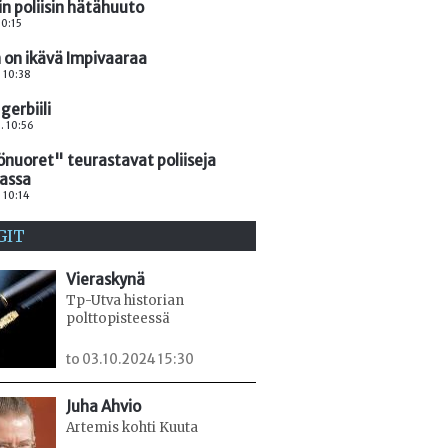
n poliisin hätähuuto
 10:15
 on ikävä Impivaaraa
. 10:38
 gerbiili
. 10:56
önuoret" teurastavat poliiseja
assa
. 10:14
GIT
Vieraskynä
Tp-Utva historian
polttopisteessä
to 03.10.2024 15:30
Juha Ahvio
Artemis kohti Kuuta