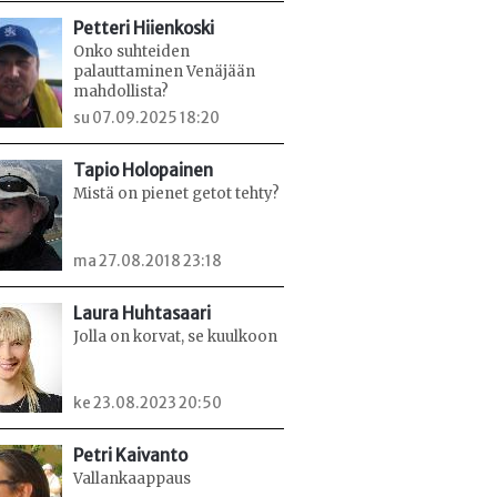
Petteri Hiienkoski
Onko suhteiden
palauttaminen Venäjään
mahdollista?
su 07.09.2025 18:20
Tapio Holopainen
Mistä on pienet getot tehty?
ma 27.08.2018 23:18
Laura Huhtasaari
Jolla on korvat, se kuulkoon
ke 23.08.2023 20:50
Petri Kaivanto
Vallankaappaus