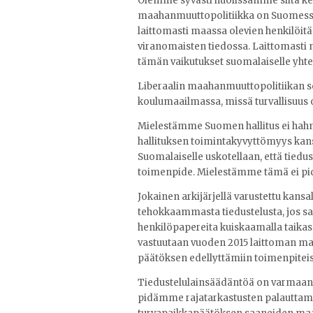
Olemme syvästi huolissamme siitä kehi
maahanmuuttopolitiikka on Suomessa j
laittomasti maassa olevien henkilöitä,
viranomaisten tiedossa. Laittomasti ma
tämän vaikutukset suomalaiselle yhte
Liberaalin maahanmuuttopolitiikan s
koulumaailmassa, missä turvallisuus 
Mielestämme Suomen hallitus ei hahm
hallituksen toimintakyvyttömyys kans
Suomalaiselle uskotellaan, että tiedus
toimenpide. Mielestämme tämä ei pi
Jokainen arkijärjellä varustettu kans
tehokkaammasta tiedustelusta, jos s
henkilöpapereita kuiskaamalla taikas
vastuutaan vuoden 2015 laittoman ma
päätöksen edellyttämiin toimenpiteisi
Tiedustelulainsäädäntöä on varmaanki
pidämme rajatarkastusten palauttamis