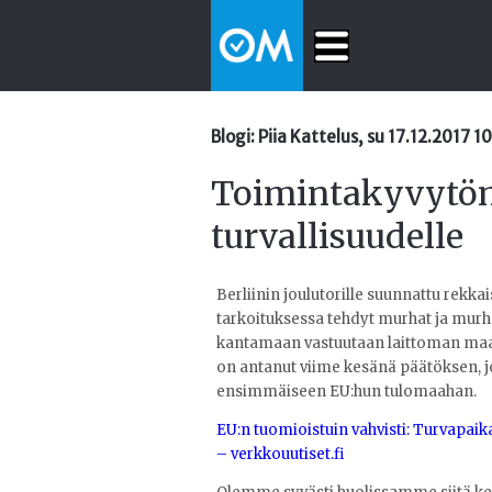
Blogi: Piia Kattelus, su 17.12.2017 1
Toimintakyvytön 
turvallisuudelle
Berliinin joulutorille suunnattu rekka
tarkoituksessa tehdyt murhat ja murha
kantamaan vastuutaan laittoman maa
on antanut viime kesänä päätöksen, 
ensimmäiseen EU:hun tulomaahan.
EU:n tuomioistuin vahvisti: Turvapa
– verkkouutiset.fi