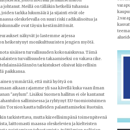
tyksestä, johon liberaali ja hallitsematon
varapu
ohtanut. Meillä on tälläkin hetkellä tuhansia
kaupun
 joiden tarkka lukumäärä ja sijainti eivät ole
2.vara
assa oleskelevalla on suuri riski radikalisoitua ja
kasvat
iskunnalle ovat täysin kestämättömät.
teemat
euraukset näkyvät jo lastemme arjessa
alueid
on heikentynyt monikulttuuristen jengien myötä.
ota sisäisen turvallisuuden kokonaiskuvaa. Tämä
alaisten turvallisuuden takaamiseksi on vakava rike.
telulainsäädännön tarkistukset olisivat kiireellisin
dä paikkansa.
alainen ymmärtää, että mitä hyötyä on
amaan aikaan rajamme yli saa kävellä kuka vaan ilman
anan "asylum". Lisäksi Suomen hallitus ei ole kantanut
ahantulon sallimisessa ja ryhtynyt EU-tuomioistuimen
in Tornion kautta tulleiden palauttamiseksi Ruotsiin.
n tarkistettava, mutta kiireellisimpänä toimenpiteenä
ta, laittomasti maassa oleskelevien ja kielteisten