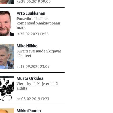
ke 29.05.2019 09:00
Arto Luukkanen
Punavihreä hallitus
komentaa! Maakuoppaan
mars!
la 25.02.2023 13:58
Mika Niikko
Suvaitsevaisuuden kirjavat
käsitteet
su 13.09.2020 23:07
Musta Orkidea
Vieraskynä: Kirje eräältä
äidiltä
pe 08.02.2019 13:23
Mikko Paunio