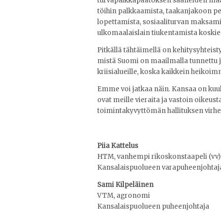
turvapaikkapäätöksen saaneiden maas
töihin palkkaamista, taakanjakoon per
lopettamista, sosiaaliturvan maksami
ulkomaalaislain tiukentamista koski
Pitkällä tähtäimellä on kehitysyhteisty
mistä Suomi on maailmalla tunnettu j
kriisialueille, koska kaikkein heikoi
Emme voi jatkaa näin. Kansaa on kuult
ovat meille vieraita ja vastoin oikeu
toimintakyvyttömän hallituksen virhe
Piia Kattelus
HTM, vanhempi rikoskonstaapeli (vv)
Kansalaispuolueen varapuheenjohta
Sami Kilpeläinen
VTM, agronomi
Kansalaispuolueen puheenjohtaja