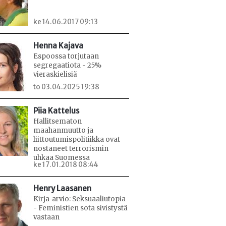
ke 14.06.2017 09:13
Henna Kajava
Espoossa torjutaan
segregaatiota - 25%
vieraskielisiä
to 03.04.2025 19:38
Piia Kattelus
Hallitsematon
maahanmuutto ja
liittoutumispolitiikka ovat
nostaneet terrorismin
uhkaa Suomessa
ke 17.01.2018 08:44
Henry Laasanen
Kirja-arvio: Seksuaaliutopia
- Feministien sota sivistystä
vastaan