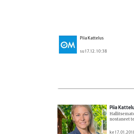
Piia Kattelus
su 17.12. 10:38
Piia Kattel
Hallitsemat
nostaneet t
ke 17.01.201