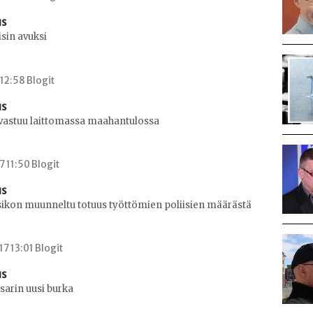
us
isin avuksi
 12:58 Blogit
us
 vastuu laittomassa maahantulossa
7 11:50 Blogit
us
isikon muunneltu totuus työttömien poliisien määrästä
7 13:01 Blogit
us
sarin uusi burka