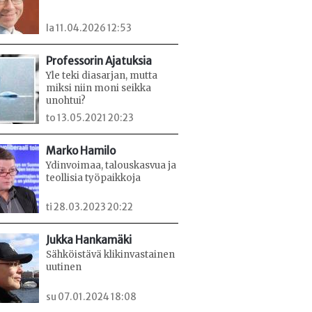
la 11.04.2026 12:53
Professorin Ajatuksia
Yle teki diasarjan, mutta
miksi niin moni seikka
unohtui?
to 13.05.2021 20:23
Marko Hamilo
Ydinvoimaa, talouskasvua ja
teollisia työpaikkoja
ti 28.03.2023 20:22
Jukka Hankamäki
Sähköistävä klikinvastainen
uutinen
su 07.01.2024 18:08