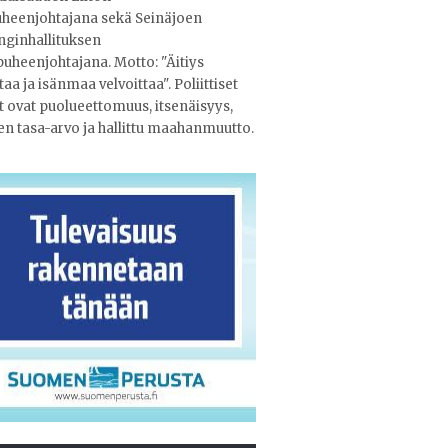
heenjohtajana sekä Seinäjoen
ginhallituksen
puheenjohtajana. Motto: "Äitiys
taa ja isänmaa velvoittaa". Poliittiset
 ovat puolueettomuus, itsenäisyys,
en tasa-arvo ja hallittu maahanmuutto.