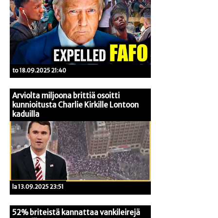
to 18.09.2025 21:40
Arviolta miljoona brittiä osoitti
kunnioitusta Charlie Kirkille Lontoon
kaduilla
la 13.09.2025 23:51
52% briteistä kannattaa vankileirejä