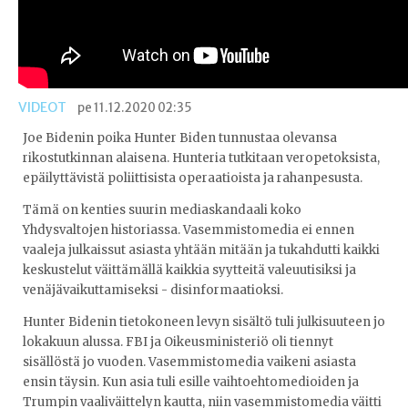
VIDEOT
pe 11.12.2020 02:35
Joe Bidenin poika Hunter Biden tunnustaa olevansa
rikostutkinnan alaisena. Hunteria tutkitaan veropetoksista,
epäilyttävistä poliittisista operaatioista ja rahanpesusta.
Tämä on kenties suurin mediaskandaali koko
Yhdysvaltojen historiassa. Vasemmistomedia ei ennen
vaaleja julkaissut asiasta yhtään mitään ja tukahdutti kaikki
keskustelut väittämällä kaikkia syytteitä valeuutisiksi ja
venäjävaikuttamiseksi - disinformaatioksi.
Hunter Bidenin tietokoneen levyn sisältö tuli julkisuuteen jo
lokakuun alussa. FBI ja Oikeusministeriö oli tiennyt
sisällöstä jo vuoden. Vasemmistomedia vaikeni asiasta
ensin täysin. Kun asia tuli esille vaihtoehtomedioiden ja
Trumpin vaaliväittelyn kautta, niin vasemmistomedia väitti