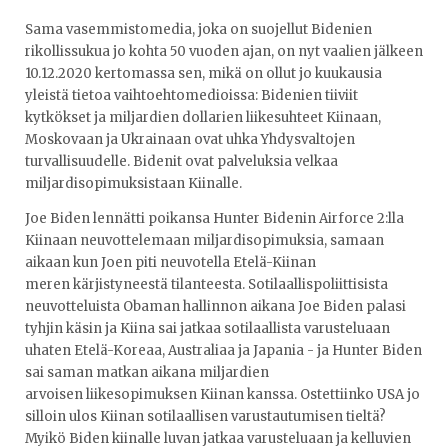
Sama vasemmistomedia, joka on suojellut Bidenien
rikollissukua jo kohta 50 vuoden ajan, on nyt vaalien jälkeen
10.12.2020 kertomassa sen, mikä on ollut jo kuukausia
yleistä tietoa vaihtoehtomedioissa: Bidenien tiiviit
kytkökset ja miljardien dollarien liikesuhteet Kiinaan,
Moskovaan ja Ukrainaan ovat uhka Yhdysvaltojen
turvallisuudelle. Bidenit ovat palveluksia velkaa
miljardisopimuksistaan Kiinalle.
Joe Biden lennätti poikansa Hunter Bidenin Airforce 2:lla
Kiinaan neuvottelemaan miljardisopimuksia, samaan
aikaan kun Joen piti neuvotella Etelä-Kiinan
meren kärjistyneestä tilanteesta. Sotilaallispoliittisista
neuvotteluista Obaman hallinnon aikana Joe Biden palasi
tyhjin käsin ja Kiina sai jatkaa sotilaallista varusteluaan
uhaten Etelä-Koreaa, Australiaa ja Japania - ja Hunter Biden
sai saman matkan aikana miljardien
arvoisen liikesopimuksen Kiinan kanssa. Ostettiinko USA jo
silloin ulos Kiinan sotilaallisen varustautumisen tieltä?
Myikö Biden kiinalle luvan jatkaa varusteluaan ja kelluvien