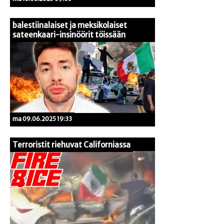
balestiinalaiset ja meksikolaiset
sateenkaari-insinöörit töissään
ma 09.06.2025 19:33
Terroristit riehuvat Californiassa