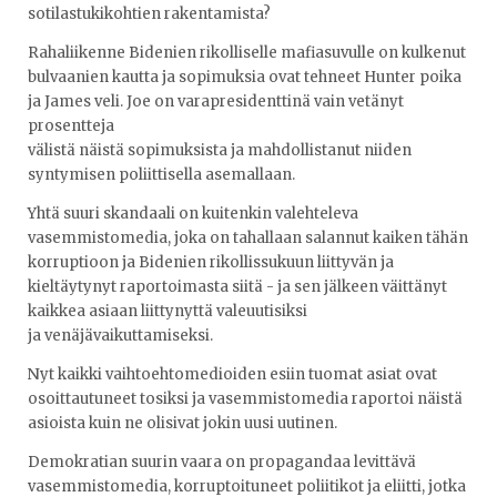
sotilastukikohtien rakentamista?
Rahaliikenne Bidenien rikolliselle mafiasuvulle on kulkenut
bulvaanien kautta ja sopimuksia ovat tehneet Hunter poika
ja James veli. Joe on varapresidenttinä vain vetänyt
prosentteja
välistä näistä sopimuksista ja mahdollistanut niiden
syntymisen poliittisella asemallaan.
Yhtä suuri skandaali on kuitenkin valehteleva
vasemmistomedia, joka on tahallaan salannut kaiken tähän
korruptioon ja Bidenien rikollissukuun liittyvän ja
kieltäytynyt raportoimasta siitä - ja sen jälkeen väittänyt
kaikkea asiaan liittynyttä valeuutisiksi
ja venäjävaikuttamiseksi.
Nyt kaikki vaihtoehtomedioiden esiin tuomat asiat ovat
osoittautuneet tosiksi ja vasemmistomedia raportoi näistä
asioista kuin ne olisivat jokin uusi uutinen.
Demokratian suurin vaara on propagandaa levittävä
vasemmistomedia, korruptoituneet poliitikot ja eliitti, jotka