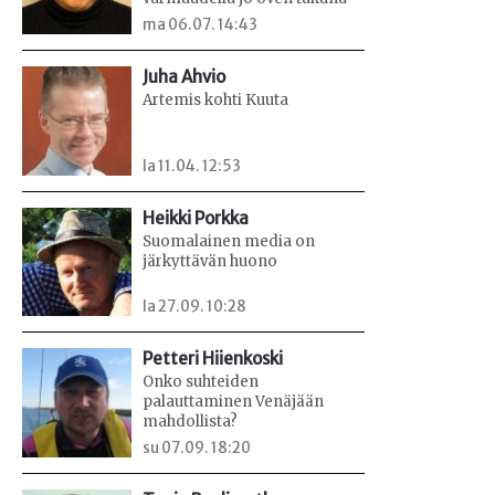
ma 06.07. 14:43
Juha Ahvio
Artemis kohti Kuuta
la 11.04. 12:53
Heikki Porkka
Suomalainen media on
järkyttävän huono
la 27.09. 10:28
Petteri Hiienkoski
Onko suhteiden
palauttaminen Venäjään
mahdollista?
su 07.09. 18:20