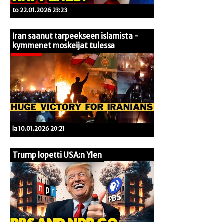
to 22.01.2026 23:23
Iran saanut tarpeekseen islamista -
kymmenet moskeijat tulessa
la 10.01.2026 20:21
Trump lopetti USA:n Ylen