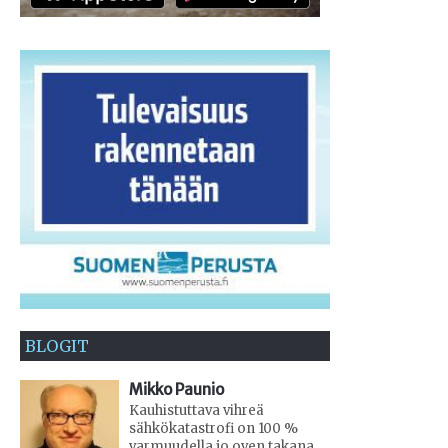
BLOGIT
Mikko Paunio
Kauhistuttava vihreä
sähkökatastrofi on 100 %
varmuudella jo oven takana