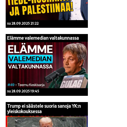
su 28.09.2025 21:22
Elämme valemedian valtakunnassa
su 28.09.2025 19:45
Trump ei säästele suoria sanoja YK:n
yleiskokouksessa