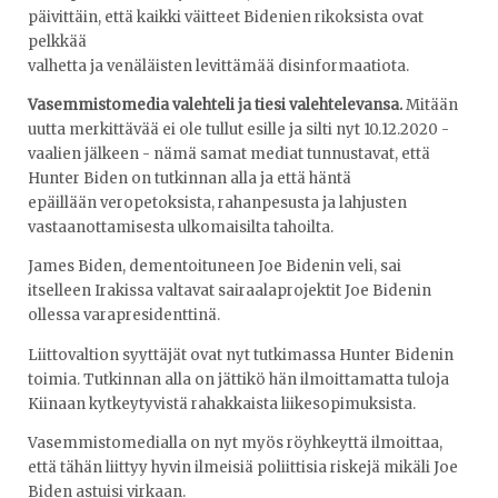
päivittäin, että kaikki väitteet Bidenien rikoksista ovat
pelkkää
valhetta ja venäläisten levittämää disinformaatiota.
Vasemmistomedia valehteli ja tiesi valehtelevansa.
Mitään
uutta merkittävää ei ole tullut esille ja silti nyt 10.12.2020 -
vaalien jälkeen - nämä samat mediat tunnustavat, että
Hunter Biden on tutkinnan alla ja että häntä
epäillään veropetoksista, rahanpesusta ja lahjusten
vastaanottamisesta ulkomaisilta tahoilta.
James Biden, dementoituneen Joe Bidenin veli, sai
itselleen Irakissa valtavat sairaalaprojektit Joe Bidenin
ollessa varapresidenttinä.
Liittovaltion syyttäjät ovat nyt tutkimassa Hunter Bidenin
toimia. Tutkinnan alla on jättikö hän ilmoittamatta tuloja
Kiinaan kytkeytyvistä rahakkaista liikesopimuksista.
Vasemmistomedialla on nyt myös röyhkeyttä ilmoittaa,
että tähän liittyy hyvin ilmeisiä poliittisia riskejä mikäli Joe
Biden astuisi virkaan.