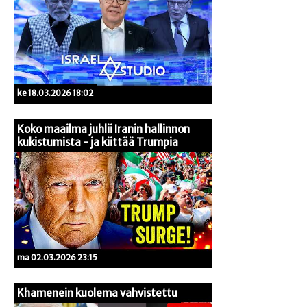
ke 18.03.2026 18:02
Koko maailma juhlii Iranin hallinnon
kukistumista - ja kiittää Trumpia
ma 02.03.2026 23:15
Khamenein kuolema vahvistettu