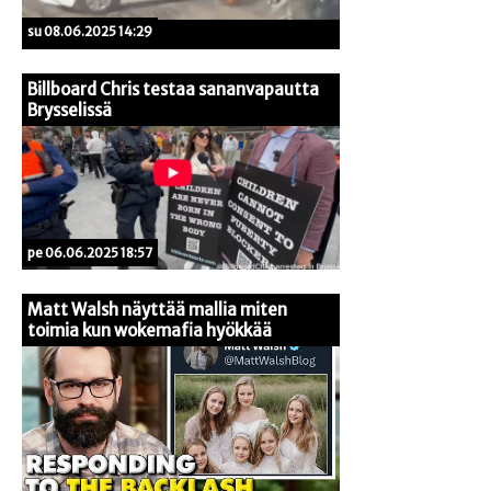
su 08.06.2025 14:29
Billboard Chris testaa sananvapautta
Brysselissä
pe 06.06.2025 18:57
Matt Walsh näyttää mallia miten
toimia kun wokemafia hyökkää