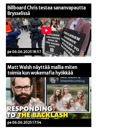
Billboard Chris testaa sananvapautta
Brysselissä
pe 06.06.2025 18:57
Matt Walsh näyttää mallia miten
toimia kun wokemafia hyökkää
pe 06.06.2025 17:54