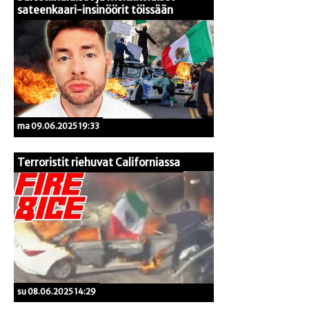
sateenkaari-insinöörit töissään
ma 09.06.2025 19:33
Terroristit riehuvat Californiassa
su 08.06.2025 14:29