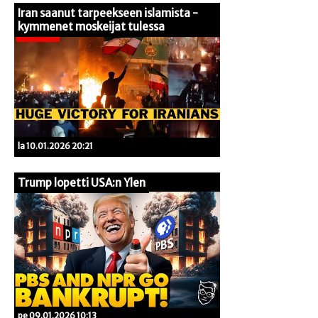
Iran saanut tarpeekseen islamista -
kymmenet moskeijat tulessa
la 10.01.2026 20:21
Trump lopetti USA:n Ylen
pe 09.01.2026 10:13