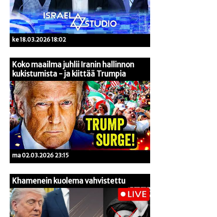
ke 18.03.2026 18:02
Koko maailma juhlii Iranin hallinnon
kukistumista - ja kiittää Trumpia
ma 02.03.2026 23:15
Khamenein kuolema vahvistettu