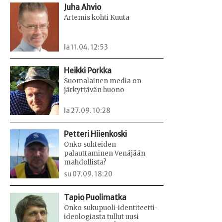
Juha Ahvio
Artemis kohti Kuuta
la 11.04. 12:53
Heikki Porkka
Suomalainen media on
järkyttävän huono
la 27.09. 10:28
Petteri Hiienkoski
Onko suhteiden
palauttaminen Venäjään
mahdollista?
su 07.09. 18:20
Tapio Puolimatka
Onko sukupuoli-identiteetti-
ideologiasta tullut uusi