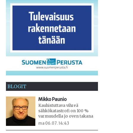
BLOGIT
Mikko Paunio
Kauhistuttava vihreä
sähkökatastrofi on 100 %
varmuudella jo oven takana
ma 06.07. 14:43