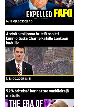
to 18.09.2025 21:40
Arviolta miljoona brittiä osoitti
kunnioitusta Charlie Kirkille Lontoon
kaduilla
la 13.09.2025 23:51
52% briteistä kannattaa vankileirejä
matuille