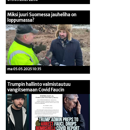
Miksi juuri Suomessa jauheliha on
loppumassa?
ma 05.05.2025 10:35
Trumpin hallinto valmistautuu
vangitsemaan Covid Faucin