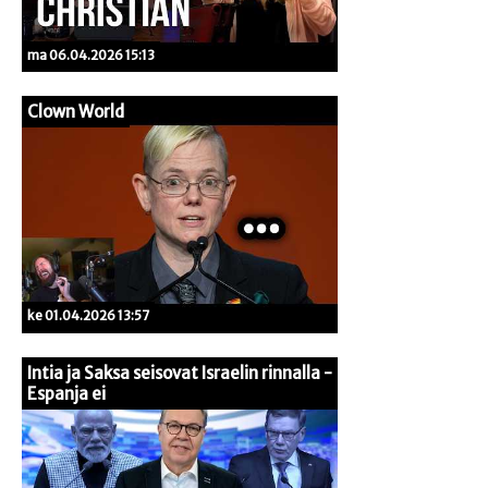
ma 06.04.2026 15:13
Clown World
ke 01.04.2026 13:57
Intia ja Saksa seisovat Israelin rinnalla -
Espanja ei