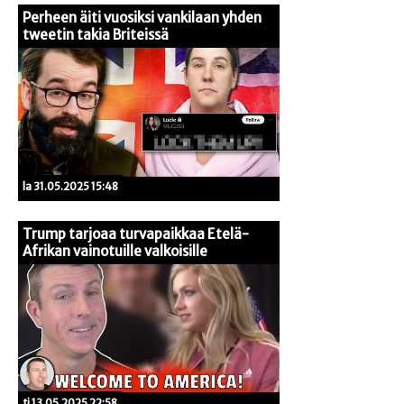
Perheen äiti vuosiksi vankilaan yhden
tweetin takia Briteissä
la 31.05.2025 15:48
Trump tarjoaa turvapaikkaa Etelä-
Afrikan vainotuille valkoisille
ti 13.05.2025 22:58