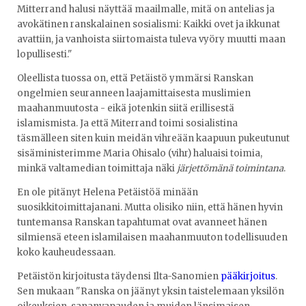
Mitterrand halusi näyttää maailmalle, mitä on antelias ja
avokätinen ranskalainen sosialismi: Kaikki ovet ja ikkunat
avattiin, ja vanhoista siirtomaista tuleva vyöry muutti maan
lopullisesti."
Oleellista tuossa on, että Petäistö ymmärsi Ranskan
ongelmien seuranneen laajamittaisesta muslimien
maahanmuutosta - eikä jotenkin siitä erillisestä
islamismista. Ja että Miterrand toimi sosialistina
täsmälleen siten kuin meidän vihreään kaapuun pukeutunut
sisäministerimme Maria Ohisalo (vihr) haluaisi toimia,
minkä valtamedian toimittaja näki
järjettömänä toimintana
.
En ole pitänyt Helena Petäistöä minään
suosikkitoimittajanani. Mutta olisiko niin, että hänen hyvin
tuntemansa Ranskan tapahtumat ovat avanneet hänen
silmiensä eteen islamilaisen maahanmuuton todellisuuden
koko kauheudessaan.
Petäistön kirjoitusta täydensi Ilta-Sanomien
pääkirjoitus
.
Sen mukaan "Ranska on jäänyt yksin taistelemaan yksilön