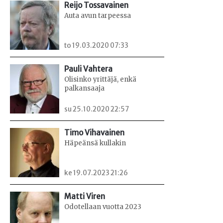
Reijo Tossavainen
Auta avun tarpeessa
to 19.03.2020 07:33
Pauli Vahtera
Olisinko yrittäjä, enkä
palkansaaja
su 25.10.2020 22:57
Timo Vihavainen
Häpeänsä kullakin
ke 19.07.2023 21:26
Matti Viren
Odotellaan vuotta 2023