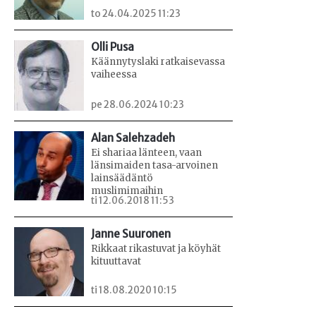
to 24.04.2025 11:23
Olli Pusa
Käännytyslaki ratkaisevassa
vaiheessa
pe 28.06.2024 10:23
Alan Salehzadeh
Ei shariaa länteen, vaan
länsimaiden tasa-arvoinen
lainsäädäntö
muslimimaihin
ti 12.06.2018 11:53
Janne Suuronen
Rikkaat rikastuvat ja köyhät
kituuttavat
ti 18.08.2020 10:15