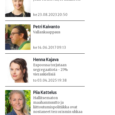
ke 23.08.2023 20:50
Petri Kaivanto
Vallankaappaus
ke 14.06.2017 09:13
Henna Kajava
Espoossa torjutaan
segregaatiota - 25%
vieraskielisiä
to 03.04.2025 19:38
Piia Kattelus
Hallitsematon
maahanmuutto ja
liittoutumispolitiikka ovat
nostaneet terrorismin uhkaa