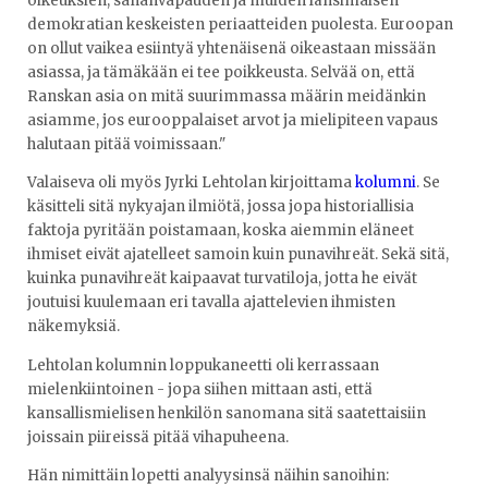
oikeuksien, sananvapauden ja muiden länsimaisen
demokratian keskeisten periaatteiden puolesta. Euroopan
on ollut vaikea esiintyä yhtenäisenä oikeastaan missään
asiassa, ja tämäkään ei tee poikkeusta. Selvää on, että
Ranskan asia on mitä suurimmassa määrin meidänkin
asiamme, jos eurooppalaiset arvot ja mielipiteen vapaus
halutaan pitää voimissaan."
Valaiseva oli myös Jyrki Lehtolan kirjoittama
kolumni
. Se
käsitteli sitä nykyajan ilmiötä, jossa jopa historiallisia
faktoja pyritään poistamaan, koska aiemmin eläneet
ihmiset eivät ajatelleet samoin kuin punavihreät. Sekä sitä,
kuinka punavihreät kaipaavat turvatiloja, jotta he eivät
joutuisi kuulemaan eri tavalla ajattelevien ihmisten
näkemyksiä.
Lehtolan kolumnin loppukaneetti oli kerrassaan
mielenkiintoinen - jopa siihen mittaan asti, että
kansallismielisen henkilön sanomana sitä saatettaisiin
joissain piireissä pitää vihapuheena.
Hän nimittäin lopetti analyysinsä näihin sanoihin: