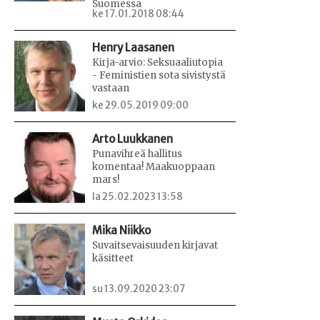
Suomessa
ke 17.01.2018 08:44
Henry Laasanen
Kirja-arvio: Seksuaaliutopia
- Feministien sota sivistystä
vastaan
ke 29.05.2019 09:00
Arto Luukkanen
Punavihreä hallitus
komentaa! Maakuoppaan
mars!
la 25.02.2023 13:58
Mika Niikko
Suvaitsevaisuuden kirjavat
käsitteet
su 13.09.2020 23:07