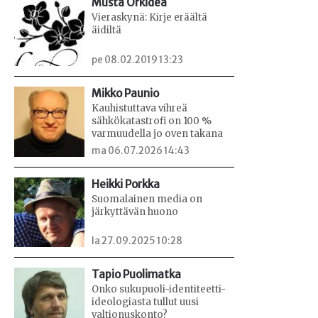
Musta Orkidea
Vieraskynä: Kirje eräältä
äidiltä
pe 08.02.2019 13:23
Mikko Paunio
Kauhistuttava vihreä
sähkökatastrofi on 100 %
varmuudella jo oven takana
ma 06.07.2026 14:43
Heikki Porkka
Suomalainen media on
järkyttävän huono
la 27.09.2025 10:28
Tapio Puolimatka
Onko sukupuoli-identiteetti-
ideologiasta tullut uusi
valtionuskonto?