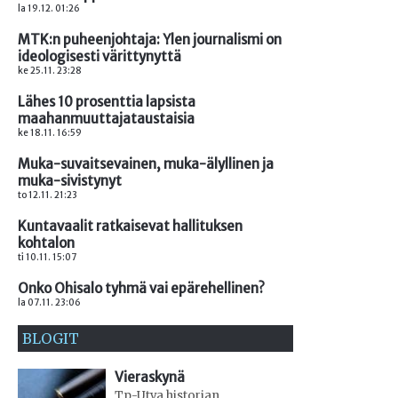
la 19.12. 01:26
MTK:n puheenjohtaja: Ylen journalismi on
ideologisesti värittynyttä
ke 25.11. 23:28
Lähes 10 prosenttia lapsista
maahanmuuttajataustaisia
ke 18.11. 16:59
Muka-suvaitsevainen, muka-älyllinen ja
muka-sivistynyt
to 12.11. 21:23
Kuntavaalit ratkaisevat hallituksen
kohtalon
ti 10.11. 15:07
Onko Ohisalo tyhmä vai epärehellinen?
la 07.11. 23:06
BLOGIT
Vieraskynä
Tp-Utva historian