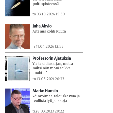
polttopisteessä
to 03.10.2024 15:30
Juha Ahvio
Artemis kohti Kuuta
la 11.04.2026 12:53
Professorin Ajatuksia
Yle teki diasarjan, mutta
miksi niin moni seikka
unohtui?
to 13.05.2021 20:23
Marko Hamilo
Ydinvoimaa, talouskasvua ja
teollisia työpaikkoja
ti 28.03.2023 20:22