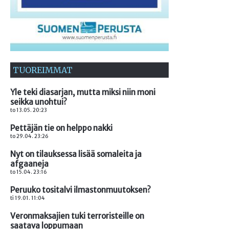
TUOREIMMAT
Yle teki diasarjan, mutta miksi niin moni
seikka unohtui?
to 13.05. 20:23
Pettäjän tie on helppo nakki
to 29.04. 23:26
Nyt on tilauksessa lisää somaleita ja
afgaaneja
to 15.04. 23:16
Peruuko tositalvi ilmastonmuutoksen?
ti 19.01. 11:04
Veronmaksajien tuki terroristeille on
saatava loppumaan