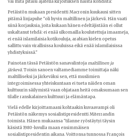
Vai mitä pitäisi ajatella kirjoituksen näistä kohdista:
Petäistön mukaan presidentti Macronin kuukausi sitten
pitämä linjapuhe "oli hyvin maltillinen ja järkevä. Hän vaati
siinä korjauksia, joita kukaan hänen edeltäjistään ei ollut
uskaltanut tehdä: ei enää ulkomailla koulutettuja imaameja,
ei enää islamilaisia kotikouluja, arabian kielen opetus
sallittu vain virallisissa kouluissa eikä enää islamilaisissa
yhdistyksissä."
Painotan tässä Petäistön sanavalintoja
maltillinen ja
järkevä.
Toisin sanoen valtamediamme toimittaja näki
maltilliseksi ja järkeväksi sen, että muslimien
integroimisessa yhteiskuntaan ei tueta näiden oman
kulttuurin säilymistä vaan ohjataan heitä omaksumaan sen
tilalle ranskalainen kulttuuri ja elämäntapa.
Vielä edelle kirjoittamaani kohtaakin kuvaavampi oli
Petäistön näkemys sosialistipresidentti Miterrandin
toimista. Hänen mukaansa "tilanne ryöstäytyi täysin
käsistä 1980-luvulla maan ensimmäisen
sosialistipresidentin aikana. Voittonsa tunnossa François