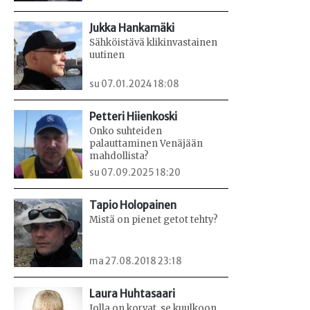
Jukka Hankamäki
Sähköistävä klikinvastainen
uutinen
su 07.01.2024 18:08
Petteri Hiienkoski
Onko suhteiden
palauttaminen Venäjään
mahdollista?
su 07.09.2025 18:20
Tapio Holopainen
Mistä on pienet getot tehty?
ma 27.08.2018 23:18
Laura Huhtasaari
Jolla on korvat, se kuulkoon