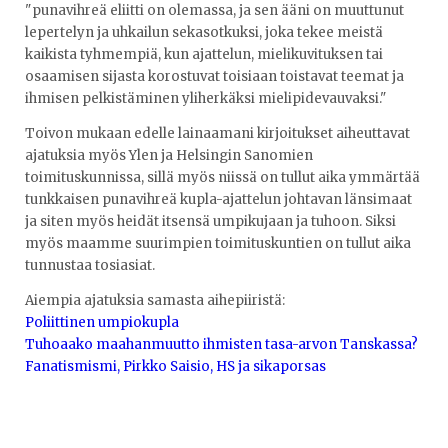
"punavihreä eliitti on olemassa, ja sen ääni on muuttunut
lepertelyn ja uhkailun sekasotkuksi, joka tekee meistä
kaikista tyhmempiä, kun ajattelun, mielikuvituksen tai
osaamisen sijasta korostuvat toisiaan toistavat teemat ja
ihmisen pelkistäminen yliherkäksi mielipidevauvaksi."
Toivon mukaan edelle lainaamani kirjoitukset aiheuttavat
ajatuksia myös Ylen ja Helsingin Sanomien
toimituskunnissa, sillä myös niissä on tullut aika ymmärtää
tunkkaisen punavihreä kupla-ajattelun johtavan länsimaat
ja siten myös heidät itsensä umpikujaan ja tuhoon. Siksi
myös maamme suurimpien toimituskuntien on tullut aika
tunnustaa tosiasiat.
Aiempia ajatuksia samasta aihepiiristä:
Poliittinen umpiokupla
Tuhoaako maahanmuutto ihmisten tasa-arvon Tanskassa?
Fanatismismi, Pirkko Saisio, HS ja sikaporsas