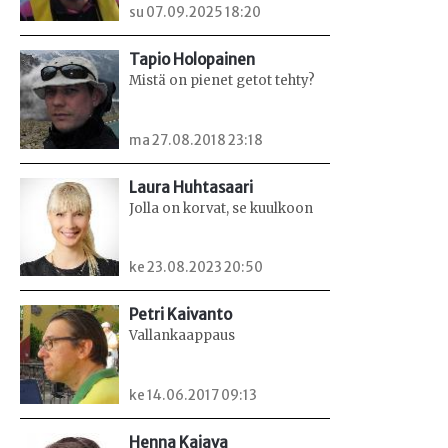
su 07.09.2025 18:20
Tapio Holopainen
Mistä on pienet getot tehty?
ma 27.08.2018 23:18
Laura Huhtasaari
Jolla on korvat, se kuulkoon
ke 23.08.2023 20:50
Petri Kaivanto
Vallankaappaus
ke 14.06.2017 09:13
Henna Kajava