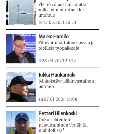
Yle teki diasarjan, mutta
miksi niin moni seikka
unohtui?
to 13.05.2021 20:23
Marko Hamilo
Ydinvoimaa, talouskasvua ja
teollisia työpaikkoja
ti 28.03.2023 20:22
Jukka Hankamäki
Sähköistävä klikinvastainen
uutinen
su 07.01.2024 18:08
Petteri Hiienkoski
Onko suhteiden
palauttaminen Venäjään
mahdollista?