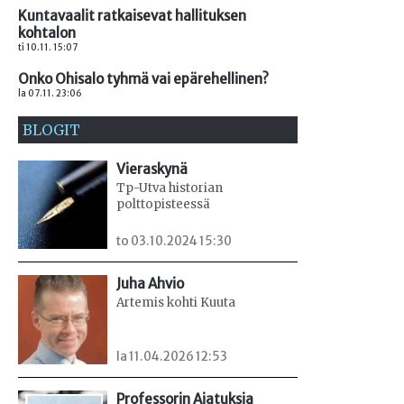
Kuntavaalit ratkaisevat hallituksen
kohtalon
ti 10.11. 15:07
Onko Ohisalo tyhmä vai epärehellinen?
la 07.11. 23:06
BLOGIT
Vieraskynä
Tp-Utva historian
polttopisteessä
to 03.10.2024 15:30
Juha Ahvio
Artemis kohti Kuuta
la 11.04.2026 12:53
Professorin Ajatuksia