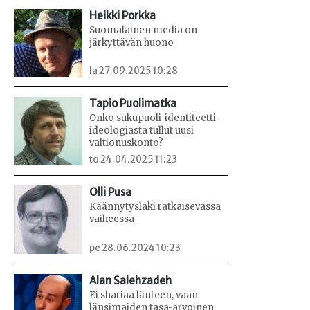
Heikki Porkka
Suomalainen media on
järkyttävän huono
la 27.09.2025 10:28
Tapio Puolimatka
Onko sukupuoli-identiteetti-
ideologiasta tullut uusi
valtionuskonto?
to 24.04.2025 11:23
Olli Pusa
Käännytyslaki ratkaisevassa
vaiheessa
pe 28.06.2024 10:23
Alan Salehzadeh
Ei shariaa länteen, vaan
länsimaiden tasa-arvoinen