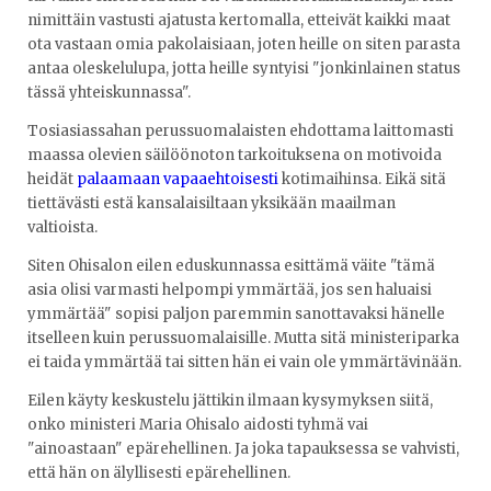
nimittäin vastusti ajatusta kertomalla, etteivät kaikki maat
ota vastaan omia pakolaisiaan, joten heille on siten parasta
antaa oleskelulupa, jotta heille syntyisi "jonkinlainen status
tässä yhteiskunnassa".
Tosiasiassahan perussuomalaisten ehdottama laittomasti
maassa olevien säilöönoton tarkoituksena on motivoida
heidät
palaamaan vapaaehtoisesti
kotimaihinsa. Eikä sitä
tiettävästi estä kansalaisiltaan yksikään maailman
valtioista.
Siten Ohisalon eilen eduskunnassa esittämä väite "tämä
asia olisi varmasti helpompi ymmärtää, jos sen haluaisi
ymmärtää" sopisi paljon paremmin sanottavaksi hänelle
itselleen kuin perussuomalaisille. Mutta sitä ministeriparka
ei taida ymmärtää tai sitten hän ei vain ole ymmärtävinään.
Eilen käyty keskustelu jättikin ilmaan kysymyksen siitä,
onko ministeri Maria Ohisalo aidosti tyhmä vai
"ainoastaan" epärehellinen. Ja joka tapauksessa se vahvisti,
että hän on älyllisesti epärehellinen.