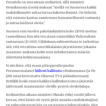
Perustelu on suorastaan mykistävä, sillä ministeri
Henrikssonin (ruots) mukaan "meillä on Suomessa kaikki
mahdollisuudet auttaa turvaa hakevia ihmisiä. On tärkeää,
että voimme kantaa osuutemme kansainvälisestä vastuusta
ja auttaa hädässä olevia."
Suomen ensi vuoden pakolaiskiintiön koko (1050) asettuu
raameihinsa, kun sitä verrataan esimerkiksi Yhdysvaltain
vastaavaan (15 000). Väkilukuun suhteutettuna se tarkoittaa
sitä, että verrattuna amerikkalaisiin järjestämme jokaista
maamme asukasta kohti noin nelinkertaisen määrän
elätettäviä kehitysmaalaisia.
Ei siis ihme, että maan pääoppositiopuolue
Perussuomalaiset
hiillosti hallitusta
eduskunnassa (ja Yle
jätti asian kertomatta eilisessä TV:n pääuutisessaan).
Kritiikki koski ennen kaikkea hallituksen intoa järjestää
laittomasti maassamme oleville pysyvä oleskelulupa.
Keskustelun aikana ministeri Ohisalo (vihr) osoitti jälleen
kerran, ettei häntä ole syytä pitää minään ruudinkeksijänä
tai vaihtoehtoisesti hän on varsinainen luikurinlaskija. Hän