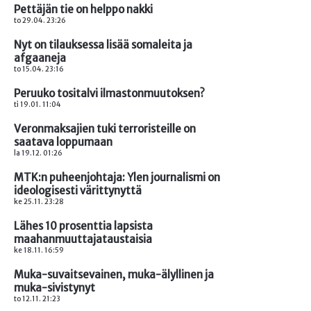
Pettäjän tie on helppo nakki
to 29.04. 23:26
Nyt on tilauksessa lisää somaleita ja
afgaaneja
to 15.04. 23:16
Peruuko tositalvi ilmastonmuutoksen?
ti 19.01. 11:04
Veronmaksajien tuki terroristeille on
saatava loppumaan
la 19.12. 01:26
MTK:n puheenjohtaja: Ylen journalismi on
ideologisesti värittynyttä
ke 25.11. 23:28
Lähes 10 prosenttia lapsista
maahanmuuttajataustaisia
ke 18.11. 16:59
Muka-suvaitsevainen, muka-älyllinen ja
muka-sivistynyt
to 12.11. 21:23