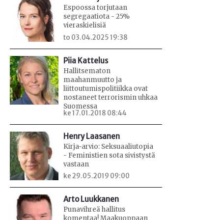
Espoossa torjutaan
segregaatiota - 25%
vieraskielisiä
to 03.04.2025 19:38
Piia Kattelus
Hallitsematon
maahanmuutto ja
liittoutumispolitiikka ovat
nostaneet terrorismin uhkaa
Suomessa
ke 17.01.2018 08:44
Henry Laasanen
Kirja-arvio: Seksuaaliutopia
- Feministien sota sivistystä
vastaan
ke 29.05.2019 09:00
Arto Luukkanen
Punavihreä hallitus
komentaa! Maakuoppaan