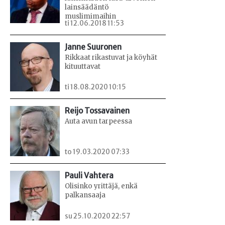
lainsäädäntö
muslimimaihin
ti 12.06.2018 11:53
Janne Suuronen
Rikkaat rikastuvat ja köyhät
kituuttavat
ti 18.08.2020 10:15
Reijo Tossavainen
Auta avun tarpeessa
to 19.03.2020 07:33
Pauli Vahtera
Olisinko yrittäjä, enkä
palkansaaja
su 25.10.2020 22:57