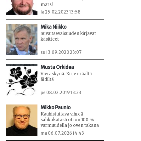
mars!
la 25.02.2023 13:58
Mika Niikko
Suvaitsevaisuuden kirjavat
käsitteet
su 13.09.2020 23:07
Musta Orkidea
Vieraskynä: Kirje eräältä
äidiltä
pe 08.02.2019 13:23
Mikko Paunio
Kauhistuttava vihreä
sähkökatastrofi on 100 %
varmuudella jo oven takana
ma 06.07.2026 14:43