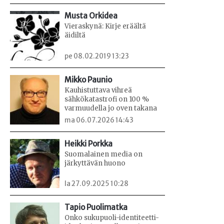
Musta Orkidea
Vieraskynä: Kirje eräältä
äidiltä
pe 08.02.2019 13:23
Mikko Paunio
Kauhistuttava vihreä
sähkökatastrofi on 100 %
varmuudella jo oven takana
ma 06.07.2026 14:43
Heikki Porkka
Suomalainen media on
järkyttävän huono
la 27.09.2025 10:28
Tapio Puolimatka
Onko sukupuoli-identiteetti-