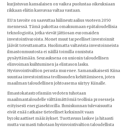
kurjistuvan kansalaisen on vaikea puolustaa oikeuksiaan
rikkaan eliitin kasvavaa valtaa vastaan.
EU:n tavoite on saavuttaa hiilineutraalius vuoteen 2050
mennessä. Tämä pakottaa omaksumaan epätaloudellisia
teknologioita, jotka vievät jättiosan euromaiden
investointivaroista. Monet muut tarpeelliset investoinnit
jäävät toteuttamatta. Huolimatta valtavista investoinneista
ilmastonmuutosta ei näillä toimilla onnistuta
pysäyttämään. Seurauksena on unionin taloudellisen
elinvoiman kuihtuminen ja elintason lasku.
Hyvinvointivaltion perusta murenee. Samanaikaisesti Kiina
suuntaa investointinsa teollisuuden kehittämiseen, joten
maailman taloudellinen johtoasema siirtyy Kiinalle.
Ilmastokatastrofismiin vedoten tuhotaan
maailmantaloudelle välttämättömiä teollisia prosesseja
erityisesti energiasektorilla. Ihmiskunnan tulevaisuutta
eivät enää ratkaise tieteelliset keksinnöt vaan
byrokraattiset määräykset. Tuottavuus laskee ja hitaasti
mutta varmasti tuhotaan hyvinvointivaltion taloudellista