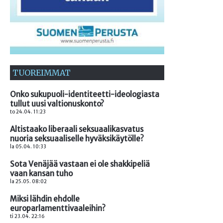
TUOREIMMAT
Onko sukupuoli-identiteetti-ideologiasta
tullut uusi valtionuskonto?
to 24.04. 11:23
Altistaako liberaali seksuaalikasvatus
nuoria seksuaaliselle hyväksikäytölle?
la 05.04. 10:33
Sota Venäjää vastaan ei ole shakkipeliä
vaan kansan tuho
la 25.05. 08:02
Miksi lähdin ehdolle
europarlamenttivaaleihin?
ti 23.04. 22:16