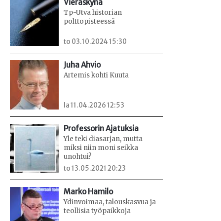
Vieraskynä
Tp-Utva historian
polttopisteessä
to 03.10.2024 15:30
Juha Ahvio
Artemis kohti Kuuta
la 11.04.2026 12:53
Professorin Ajatuksia
Yle teki diasarjan, mutta
miksi niin moni seikka
unohtui?
to 13.05.2021 20:23
Marko Hamilo
Ydinvoimaa, talouskasvua ja
teollisia työpaikkoja