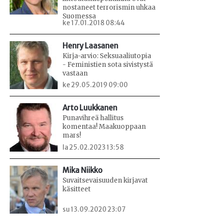
nostaneet terrorismin uhkaa
Suomessa
ke 17.01.2018 08:44
Henry Laasanen
Kirja-arvio: Seksuaaliutopia
- Feministien sota sivistystä
vastaan
ke 29.05.2019 09:00
Arto Luukkanen
Punavihreä hallitus
komentaa! Maakuoppaan
mars!
la 25.02.2023 13:58
Mika Niikko
Suvaitsevaisuuden kirjavat
käsitteet
su 13.09.2020 23:07