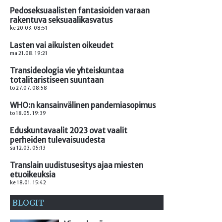
Pedoseksuaalisten fantasioiden varaan
rakentuva seksuaalikasvatus
ke 20.03. 08:51
Lasten vai aikuisten oikeudet
ma 21.08. 19:21
Transideologia vie yhteiskuntaa
totalitaristiseen suuntaan
to 27.07. 08:58
WHO:n kansainvälinen pandemiasopimus
to 18.05. 19:39
Eduskuntavaalit 2023 ovat vaalit
perheiden tulevaisuudesta
su 12.03. 05:13
Translain uudistusesitys ajaa miesten
etuoikeuksia
ke 18.01. 15:42
BLOGIT