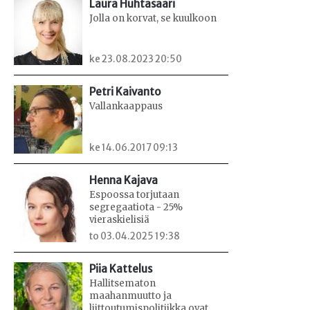
Laura Huhtasaari
Jolla on korvat, se kuulkoon
ke 23.08.2023 20:50
Petri Kaivanto
Vallankaappaus
ke 14.06.2017 09:13
Henna Kajava
Espoossa torjutaan
segregaatiota - 25%
vieraskielisiä
to 03.04.2025 19:38
Piia Kattelus
Hallitsematon
maahanmuutto ja
liittoutumispolitiikka ovat