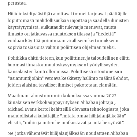
perustaa.
Hiilidioksidipäästöjä rajoittavat toimet tarjoavat päättäjille
loputtomasti mahdollisuuksia rajoittaa ja säädellä ihmisten
käyttäytymistä. Kulkutaudit tulevat ja menevät, mutta
ilmasto on jatkuvassa muutoksen tilassa ja ”tiedettä”
voidaan käyttää poimimaan viralliseen kertomukseen
sopivia tosiasioita valitun poliittisen ohjelman tueksi.
Politiikka ohitti tieteen, kun poliittinen ja taloudellinen eliitti
huomasi ilmastonmuutoskysymyksen hyödyllisyyden
kansalaisten kontrolloinnissa. Poliittisesti sitoutuneisiin
”asiantuntijoihin” vetoava keskitetty hallinto määrää ehdot,
joiden alaisina tavalliset ihmiset pakotetaan elämään.
Maailman talousfoorumin kokouksessa vuonna 2022
kiinalaisen verkkokauppayrityksen Alibaban johtaja J.
Michael Evans kertoi kehitteillä olevasta teknologiasta, joka
mahdollistaisi kuluttajille ”mitata omaa hiilijalanjälkeään”,
eli sitä, ”mihin ja miten he matkustavat ja mitä he syövät”.
Ne, jotka vähentävät hiilijalanjälkeään noudattaen Alibaban