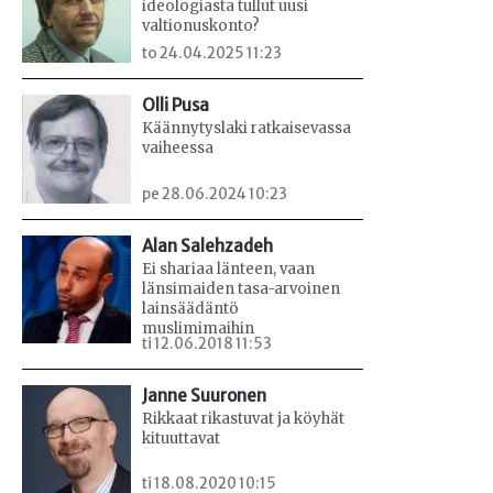
ideologiasta tullut uusi
valtionuskonto?
to 24.04.2025 11:23
Olli Pusa
Käännytyslaki ratkaisevassa
vaiheessa
pe 28.06.2024 10:23
Alan Salehzadeh
Ei shariaa länteen, vaan
länsimaiden tasa-arvoinen
lainsäädäntö
muslimimaihin
ti 12.06.2018 11:53
Janne Suuronen
Rikkaat rikastuvat ja köyhät
kituuttavat
ti 18.08.2020 10:15