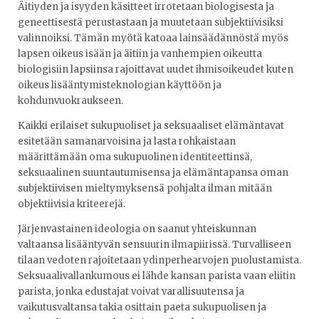
Äitiyden ja isyyden käsitteet irrotetaan biologisesta ja
geneettisestä perustastaan ja muutetaan subjektiivisiksi
valinnoiksi. Tämän myötä katoaa lainsäädännöstä myös
lapsen oikeus isään ja äitiin ja vanhempien oikeutta
biologisiin lapsiinsa rajoittavat uudet ihmisoikeudet kuten
oikeus lisääntymisteknologian käyttöön ja
kohdunvuokraukseen.
Kaikki erilaiset sukupuoliset ja seksuaaliset elämäntavat
esitetään samanarvoisina ja lasta rohkaistaan
määrittämään oma sukupuolinen identiteettinsä,
seksuaalinen suuntautumisensa ja elämäntapansa oman
subjektiivisen mieltymyksensä pohjalta ilman mitään
objektiivisia kriteerejä.
Järjenvastainen ideologia on saanut yhteiskunnan
valtaansa lisääntyvän sensuurin ilmapiirissä. Turvalliseen
tilaan vedoten rajoitetaan ydinperhearvojen puolustamista.
Seksuaalivallankumous ei lähde kansan parista vaan eliitin
parista, jonka edustajat voivat varallisuutensa ja
vaikutusvaltansa takia osittain paeta sukupuolisen ja