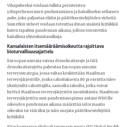
Vihapuheeksi voidaan tulkita perinteisten
ydinperhenormien puolustaminen ja haitalliseksi sellainen
puhe, joka paljastaa eliitin ja päätöksentekijöiden virheitä.
Suuretkin virheet voidaan toteuttaa ilman sisäistä kritiikkiä
kuten tapahtui pandemian aikana, jolloin toteutettiin
haitallisia yhteiskuntasulkuja.
Kansalaisten itsemääräämisoikeutta rajoittava
bioturvallisuusajattelu
Euroopan unionia vaivaa demokratiavaje ja tätä
demokratiavajetta pahentaa Euroopan unionin
terveysstrategia, jossa valtaa keskitetään Maailman
terveysjärjestölle, jonka rahoituksesta 80 prosenttia tulee
yksityisiltä rahoittajilta, samoilta tahoilta, jotka voivat
hyötyä Maailman terveysjärjestön suosituksista. Maailman
terveysjärjestön uusi pandemiasopimus antaisi WHO:lle
oikeuden pandemian aikana määrittää informaatio
oikeaksi tai vääräksi ja näin suojata päätöksentekijöitä
kritiikiltä.
EU:n komission Globaali terveysstrategia (EU Global Health