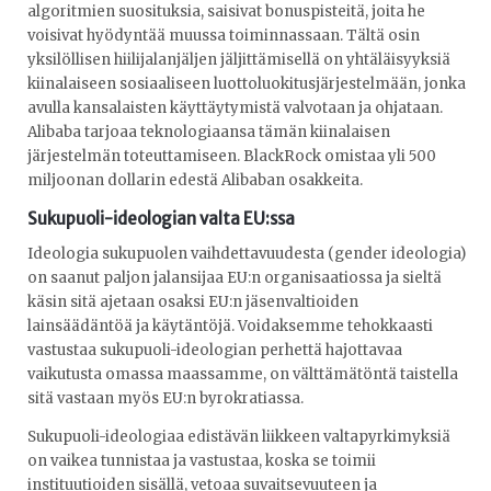
algoritmien suosituksia, saisivat bonuspisteitä, joita he
voisivat hyödyntää muussa toiminnassaan. Tältä osin
yksilöllisen hiilijalanjäljen jäljittämisellä on yhtäläisyyksiä
kiinalaiseen sosiaaliseen luottoluokitusjärjestelmään, jonka
avulla kansalaisten käyttäytymistä valvotaan ja ohjataan.
Alibaba tarjoaa teknologiaansa tämän kiinalaisen
järjestelmän toteuttamiseen. BlackRock omistaa yli 500
miljoonan dollarin edestä Alibaban osakkeita.
Sukupuoli-ideologian valta EU:ssa
Ideologia sukupuolen vaihdettavuudesta (gender ideologia)
on saanut paljon jalansijaa EU:n organisaatiossa ja sieltä
käsin sitä ajetaan osaksi EU:n jäsenvaltioiden
lainsäädäntöä ja käytäntöjä. Voidaksemme tehokkaasti
vastustaa sukupuoli-ideologian perhettä hajottavaa
vaikutusta omassa maassamme, on välttämätöntä taistella
sitä vastaan myös EU:n byrokratiassa.
Sukupuoli-ideologiaa edistävän liikkeen valtapyrkimyksiä
on vaikea tunnistaa ja vastustaa, koska se toimii
instituutioiden sisällä, vetoaa suvaitsevuuteen ja