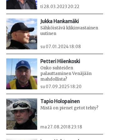
ti 28.03.2023 20:22
Jukka Hankamäki
Sähköistävä klikinvastainen
uutinen
su 07.01.2024 18:08
Petteri Hiienkoski
Onko suhteiden
palauttaminen Venäjään
mahdollista?
su 07.09.2025 18:20
Tapio Holopainen
Mistä on pienet getot tehty?
ma 27.08.2018 23:18