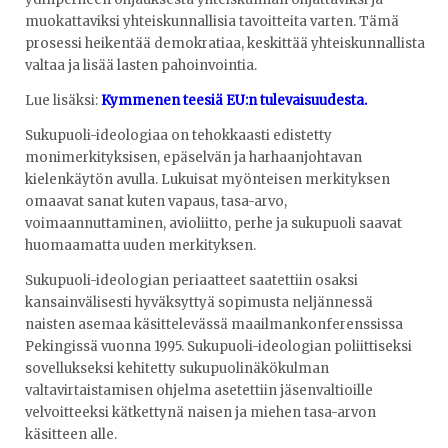
muokattaviksi yhteiskunnallisia tavoitteita varten. Tämä
prosessi heikentää demokratiaa, keskittää yhteiskunnallista
valtaa ja lisää lasten pahoinvointia.
Lue lisäksi:
Kymmenen teesiä EU:n tulevaisuudesta.
Sukupuoli-ideologiaa on tehokkaasti edistetty
monimerkityksisen, epäselvän ja harhaanjohtavan
kielenkäytön avulla. Lukuisat myönteisen merkityksen
omaavat sanat kuten vapaus, tasa-arvo,
voimaannuttaminen, avioliitto, perhe ja sukupuoli saavat
huomaamatta uuden merkityksen.
Sukupuoli-ideologian periaatteet saatettiin osaksi
kansainvälisesti hyväksyttyä sopimusta neljännessä
naisten asemaa käsittelevässä maailmankonferenssissa
Pekingissä vuonna 1995. Sukupuoli-ideologian poliittiseksi
sovellukseksi kehitetty sukupuolinäkökulman
valtavirtaistamisen ohjelma asetettiin jäsenvaltioille
velvoitteeksi kätkettynä naisen ja miehen tasa-arvon
käsitteen alle.