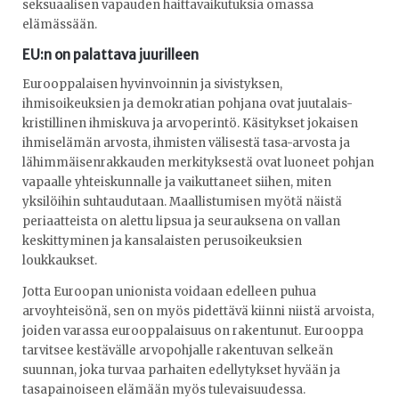
seksuaalisen vapauden haittavaikutuksia omassa
elämässään.
EU:n on palattava juurilleen
Eurooppalaisen hyvinvoinnin ja sivistyksen,
ihmisoikeuksien ja demokratian pohjana ovat juutalais-
kristillinen ihmiskuva ja arvoperintö. Käsitykset jokaisen
ihmiselämän arvosta, ihmisten välisestä tasa-arvosta ja
lähimmäisenrakkauden merkityksestä ovat luoneet pohjan
vapaalle yhteiskunnalle ja vaikuttaneet siihen, miten
yksilöihin suhtaudutaan. Maallistumisen myötä näistä
periaatteista on alettu lipsua ja seurauksena on vallan
keskittyminen ja kansalaisten perusoikeuksien
loukkaukset.
Jotta Euroopan unionista voidaan edelleen puhua
arvoyhteisönä, sen on myös pidettävä kiinni niistä arvoista,
joiden varassa eurooppalaisuus on rakentunut. Eurooppa
tarvitsee kestävälle arvopohjalle rakentuvan selkeän
suunnan, joka turvaa parhaiten edellytykset hyvään ja
tasapainoiseen elämään myös tulevaisuudessa.