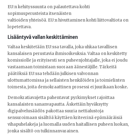
EU:n kehityssuunta on palautettava kohti
sopimusperusteista itsenäisten
valtioiden yhteisöä. EU:n hivuttaminen kohti liittovaltiota on
lopetettava.
Lisääntyvä vallan keskittäminen
Valtaa keskitetään EU:ssa tavalla, joka uhkaa tavallisen
kansalaisen perustavia ihmisoikeuksia. Valtaa on keskitetty
komissiolle ja erityisesti sen puheenjohtajalle, joka ei joudu
vastaamaan toimistaan suoraan äänestäjille. Tärkeitä
päätöksiä EU:ssa tehdään julkisen valvonnan
ulottumattomissa ja sellaisten henkilöiden ja toimielinten
toimesta, joita
demokraattinen prosessi ei juurikaan koske
.
Demokratiavajetta pahentavat pyrkimykset rajoittaa
kansalaisten sananvapautta. Äskettäin hyväksytty
digipalvelusäädös pakottaa suuria nettialustoja
sensuroimaan sisältöä käyttäen kriteerinä epämääräisiä
vihapuhelakeja ja luomalla uuden haitallisen puheen luokan,
jonka sisältö on tulkinnanvarainen.