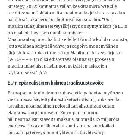
Strategy, 2022) kannattaa vallan keskittämistä WHO:lle
tavoitteenaan ”ohjata uutta maailmanlaajuista terveysalan
hallintoa”, joka perustuu bioturvallisuusmalliin: ”Uusi
maailmanlaajuinen terveysjärjestys on syntymässä, ja EU:n
on osallistuttava sen muokkaamiseen – –
Maailmanlaajuinen hallinto edellyttää uutta kohdentamista,
jotta voidaan säilyttää vahva ja reagoiva monenvälinen
järjestelmä, jonka ytimessä on Maailman terveysjärjestö
(WHO) – – EU:n olisi edistettävä olennaista prosessia
maailmanlaajuisen hallinnon nykyisten aukkojen
täyttämiseksi.” (6-7)
EU:n epärealistinen hiilineutraalisuustavoite
Euroopan unionin demokratiavajetta pahentaa myös sen
viestinnässä käytetty ilmastokatastrofismi, jonka avulla
tavallinen kansalainen pelotellaan alistumaan oman
elämänsä kurjistumiseen. Euroopan unionin
hiilineutraalisuustavoite maksaisi Suomelle 25 miljardia
vuodessa, joka on lähes yhtä suuri summa kuin kaikki
sosiaali- ja terveysmenot yhteensä. Köyhtyvän ja