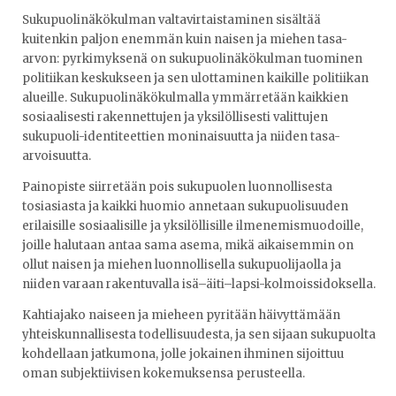
Sukupuolinäkökulman valtavirtaistaminen sisältää
kuitenkin paljon enemmän kuin naisen ja miehen tasa-
arvon: pyrkimyksenä on sukupuolinäkökulman tuominen
politiikan keskukseen ja sen ulottaminen kaikille politiikan
alueille. Sukupuolinäkökulmalla ymmärretään kaikkien
sosiaalisesti rakennettujen ja yksilöllisesti valittujen
sukupuoli-identiteettien moninaisuutta ja niiden tasa-
arvoisuutta.
Painopiste siirretään pois sukupuolen luonnollisesta
tosiasiasta ja kaikki huomio annetaan sukupuolisuuden
erilaisille sosiaalisille ja yksilöllisille ilmenemismuodoille,
joille halutaan antaa sama asema, mikä aikaisemmin on
ollut naisen ja miehen luonnollisella sukupuolijaolla ja
niiden varaan rakentuvalla isä–äiti–lapsi-kolmoissidoksella.
Kahtiajako naiseen ja mieheen pyritään häivyttämään
yhteiskunnallisesta todellisuudesta, ja sen sijaan sukupuolta
kohdellaan jatkumona, jolle jokainen ihminen sijoittuu
oman subjektiivisen kokemuksensa perusteella.