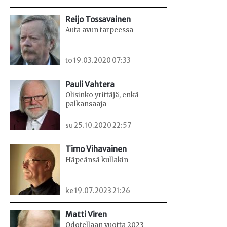
Reijo Tossavainen
Auta avun tarpeessa
to 19.03.2020 07:33
Pauli Vahtera
Olisinko yrittäjä, enkä
palkansaaja
su 25.10.2020 22:57
Timo Vihavainen
Häpeänsä kullakin
ke 19.07.2023 21:26
Matti Viren
Odotellaan vuotta 2023