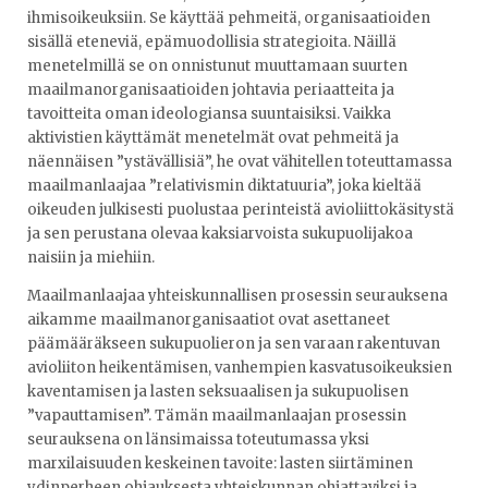
ihmisoikeuksiin. Se käyttää pehmeitä, organisaatioiden
sisällä eteneviä, epämuodollisia strategioita. Näillä
menetelmillä se on onnistunut muuttamaan suurten
maailmanorganisaatioiden johtavia periaatteita ja
tavoitteita oman ideologiansa suuntaisiksi. Vaikka
aktivistien käyttämät menetelmät ovat pehmeitä ja
näennäisen ”ystävällisiä”, he ovat vähitellen toteuttamassa
maailmanlaajaa ”relativismin diktatuuria”, joka kieltää
oikeuden julkisesti puolustaa perinteistä avioliittokäsitystä
ja sen perustana olevaa kaksiarvoista sukupuolijakoa
naisiin ja miehiin.
Maailmanlaajaa yhteiskunnallisen prosessin seurauksena
aikamme maailmanorganisaatiot ovat asettaneet
päämääräkseen sukupuolieron ja sen varaan rakentuvan
avioliiton heikentämisen, vanhempien kasvatusoikeuksien
kaventamisen ja lasten seksuaalisen ja sukupuolisen
”vapauttamisen”. Tämän maailmanlaajan prosessin
seurauksena on länsimaissa toteutumassa yksi
marxilaisuuden keskeinen tavoite: lasten siirtäminen
ydinperheen ohjauksesta yhteiskunnan ohjattaviksi ja