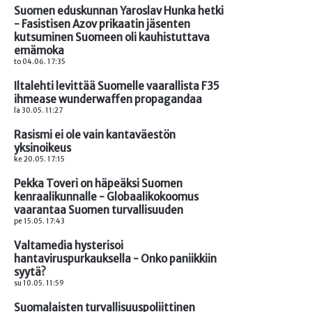
Suomen eduskunnan Yaroslav Hunka hetki
- Fasistisen Azov prikaatin jäsenten
kutsuminen Suomeen oli kauhistuttava
emämoka
to 04.06. 17:35
Iltalehti levittää Suomelle vaarallista F35
ihmease wunderwaffen propagandaa
la 30.05. 11:27
Rasismi ei ole vain kantaväestön
yksinoikeus
ke 20.05. 17:15
Pekka Toveri on häpeäksi Suomen
kenraalikunnalle - Globaalikokoomus
vaarantaa Suomen turvallisuuden
pe 15.05. 17:43
Valtamedia hysterisoi
hantaviruspurkauksella - Onko paniikkiin
syytä?
su 10.05. 11:59
Suomalaisten turvallisuuspoliittinen