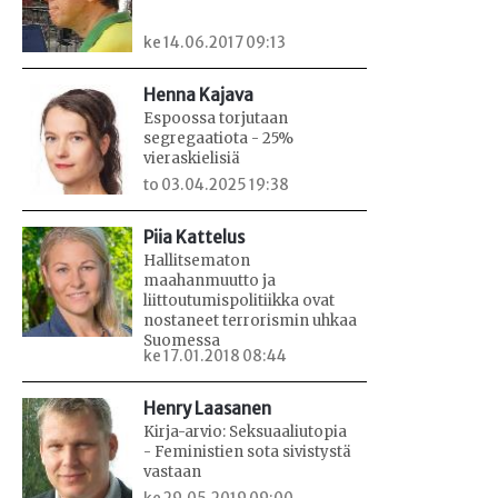
ke 14.06.2017 09:13
Henna Kajava
Espoossa torjutaan
segregaatiota - 25%
vieraskielisiä
to 03.04.2025 19:38
Piia Kattelus
Hallitsematon
maahanmuutto ja
liittoutumispolitiikka ovat
nostaneet terrorismin uhkaa
Suomessa
ke 17.01.2018 08:44
Henry Laasanen
Kirja-arvio: Seksuaaliutopia
- Feministien sota sivistystä
vastaan