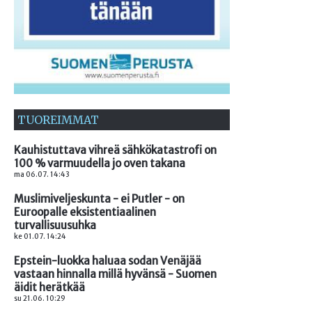
TUOREIMMAT
Kauhistuttava vihreä sähkökatastrofi on
100 % varmuudella jo oven takana
ma 06.07. 14:43
Muslimiveljeskunta - ei Putler - on
Euroopalle eksistentiaalinen
turvallisuusuhka
ke 01.07. 14:24
Epstein-luokka haluaa sodan Venäjää
vastaan hinnalla millä hyvänsä - Suomen
äidit herätkää
su 21.06. 10:29