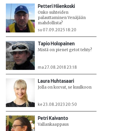
Petteri Hiienkoski
Onko suhteiden
palauttaminen Venäjään
mahdollista?
su 07.09.2025 18:20
Tapio Holopainen
Mistä on pienet getot tehty?
ma 27.08.2018 23:18
Laura Huhtasaari
Jolla on korvat, se kuulkoon
ke 23.08.2023 20:50
Petri Kaivanto
Vallankaappaus