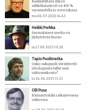
Kauhistuttava vihreä
sähkökatastrofi on 100 %
varmuudella jo oven takana
ma 06.07.2026 14:43
Heikki Porkka
Suomalainen media on
järkyttävän huono
la 27.09.2025 10:28
Tapio Puolimatka
Onko sukupuoli-identiteetti-
ideologiasta tullut uusi
valtionuskonto?
to 24.04.2025 11:23
Olli Pusa
Käännytyslaki ratkaisevassa
vaiheessa