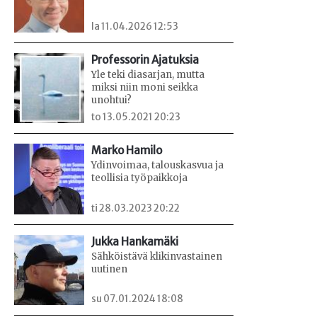
la 11.04.2026 12:53
Professorin Ajatuksia
Yle teki diasarjan, mutta
miksi niin moni seikka
unohtui?
to 13.05.2021 20:23
Marko Hamilo
Ydinvoimaa, talouskasvua ja
teollisia työpaikkoja
ti 28.03.2023 20:22
Jukka Hankamäki
Sähköistävä klikinvastainen
uutinen
su 07.01.2024 18:08