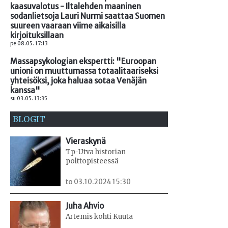
kaasuvalotus - Iltalehden maaninen
sodanlietsoja Lauri Nurmi saattaa Suomen
suureen vaaraan viime aikaisilla
kirjoituksillaan
pe 08.05. 17:13
Massapsykologian ekspertti: "Euroopan
unioni on muuttumassa totaalitaariseksi
yhteisöksi, joka haluaa sotaa Venäjän
kanssa"
su 03.05. 13:35
BLOGIT
Vieraskynä
Tp-Utva historian
polttopisteessä
to 03.10.2024 15:30
Juha Ahvio
Artemis kohti Kuuta