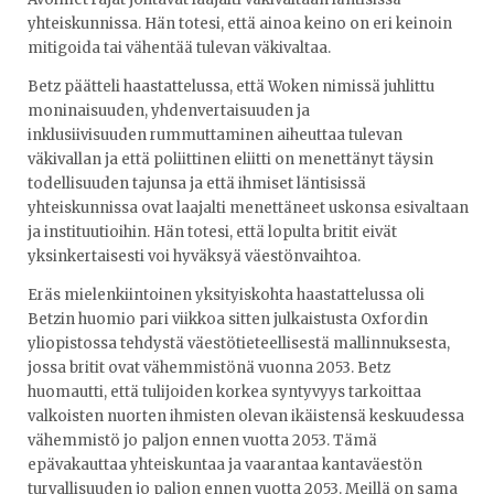
yhteiskunnissa. Hän totesi, että ainoa keino on eri keinoin
mitigoida tai vähentää tulevan väkivaltaa.
Betz päätteli haastattelussa, että Woken nimissä juhlittu
moninaisuuden, yhdenvertaisuuden ja
inklusiivisuuden rummuttaminen aiheuttaa tulevan
väkivallan ja että poliittinen eliitti on menettänyt täysin
todellisuuden tajunsa ja että ihmiset läntisissä
yhteiskunnissa ovat laajalti menettäneet uskonsa esivaltaan
ja instituutioihin. Hän totesi, että lopulta britit eivät
yksinkertaisesti voi hyväksyä väestönvaihtoa.
Eräs mielenkiintoinen yksityiskohta haastattelussa oli
Betzin huomio pari viikkoa sitten julkaistusta Oxfordin
yliopistossa tehdystä väestötieteellisestä mallinnuksesta,
jossa britit ovat vähemmistönä vuonna 2053. Betz
huomautti, että tulijoiden korkea syntyvyys tarkoittaa
valkoisten nuorten ihmisten olevan ikäistensä keskuudessa
vähemmistö jo paljon ennen vuotta 2053. Tämä
epävakauttaa yhteiskuntaa ja vaarantaa kantaväestön
turvallisuuden jo paljon ennen vuotta 2053. Meillä on sama