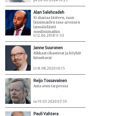
pe 28.06.2024 10:23
Alan Salehzadeh
Ei shariaa länteen, vaan
länsimaiden tasa-arvoinen
lainsäädäntö
muslimimaihin
ti 12.06.2018 11:53
Janne Suuronen
Rikkaat rikastuvat ja köyhät
kituuttavat
ti 18.08.2020 10:15
Reijo Tossavainen
Auta avun tarpeessa
to 19.03.2020 07:33
Pauli Vahtera