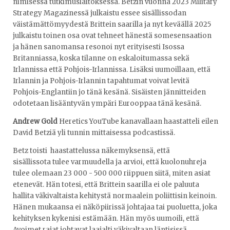
nimisessä tutkimuslaitoksessa. Betzin vuonna 2023 Military
Strategy Magazinessä julkaistu essee sisällissodan
väistämättömyydestä Brittein saarilla ja nyt keväällä 2025
julkaistu toinen osa ovat tehneet hänestä somesensaation
ja hänen sanomansa resonoi nyt erityisesti Isossa
Britanniassa, koska tilanne on eskaloitumassa sekä
Irlannissa että Pohjois-Irlannissa. Lisäksi uumoillaan, että
Irlannin ja Pohjois-Irlannin tapahtumat voivat levitä
Pohjois-Englantiin jo tänä kesänä. Sisäisten jännitteiden
odotetaan lisääntyvän ympäri Eurooppaa tänä kesänä.
Andrew Gold
Heretics YouTube kanavallaan haastatteli eilen
David Betziä yli tunnin mittaisessa podcastissä.
Betz toisti haastattelussa näkemyksensä, että
sisällissota tulee varmuudella ja arvioi, että kuolonuhreja
tulee olemaan 23 000 - 500 000 riippuen siitä, miten asiat
etenevät. Hän totesi, että Brittein saarilla ei ole paluuta
hallita väkivaltaista kehitystä normaalein poliittisin keinoin.
Hänen mukaansa ei näköpiirissä johtajaa tai puoluetta, joka
kehityksen kykenisi estämään. Hän myös uumoili, että
Avoimet rajat johtavat laajalti väkivaltaan läntisissä