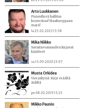
ke 29.05.2019 09:00
Arto Luukkanen
Punavihreä hallitus
komentaa! Maakuoppaan
mars!
la 25.02.2023 13:58
Mika Niikko
Suvaitsevaisuuden kirjavat
käsitteet
su 13.09.2020 23:07
Musta Orkidea
Vieraskynä: Kirje eräältä
äidiltä
pe 08.02.2019 13:23
Mikko Paunio