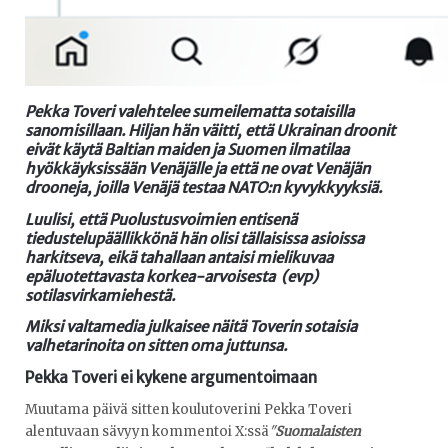
Pekka Toveri
valehtelee sumeilematta sotaisilla
sanomisillaan. Hiljan hän väitti, että Ukrainan droonit
eivät käytä Baltian maiden ja Suomen ilmatilaa
hyökkäyksissään Venäjälle ja että ne ovat Venäjän
drooneja, joilla Venäjä testaa NATO:n kyvykkyyksiä.
Luulisi, että Puolustusvoimien entisenä
tiedustelupäällikkönä hän olisi tällaisissa asioissa
harkitseva, eikä tahallaan antaisi mielikuvaa
epäluotettavasta korkea-arvoisesta (evp)
sotilasvirkamiehestä.
Miksi valtamedia julkaisee näitä Toverin sotaisia
valhetarinoita on sitten oma juttunsa.
Pekka Toveri ei kykene argumentoimaan
Muutama päivä sitten koulutoverini Pekka Toveri
alentuvaan sävyyn kommentoi X:ssä
"
Suomalaisten