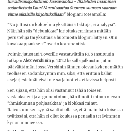
turvallisuuspoliittinen kaasuvalotus - Iltalehden maaninen
sodanlietsoja Lauri Nurmi saattaa Suomen suureen vaaraan
viime aikaisilla kirjoituksillaan"
blogiani toteamalla:
"No juttusi on kokoelma yksittäisiä faktoja, ei analyysi".
Näin hän siis "debunkkaa" kirjoitukseni ilman mitään
perusteluja tai yksittäisiä huomioita blogiini liittyen. Otin
kuvakaappauksen Toverin kommentista.
Poimin jutustani Toverille vastatwiittiin RUS Instituutin
tutkijan
Alex Vershinin
jo 2022 kesällä julkaistun jutun
pääväittämän, jossa Vershinin lännen olevan kykenemätön
teolliseen sodankäyntiin mm. siksi, että erittäin kalliit
asejärjestelmät eivät ole sarjatuotteistettavissa helposti.
Sen sijaan, että hän olisi vastannut tähän toiseen
vastaukseeni ja argumentoinut, hän ilmoitti minun olevan
"ihmiskunnan pohjasakkaa" ja blokkasi minut.
Raivostumisen syynä saattoi olla se, että mainitsin toisessa
twiitissäni, että hän ei ollut koulussa penaalin terävimmän
kynän maineessa.