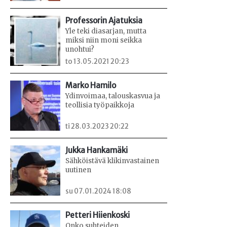
Professorin Ajatuksia
Yle teki diasarjan, mutta
miksi niin moni seikka
unohtui?
to 13.05.2021 20:23
Marko Hamilo
Ydinvoimaa, talouskasvua ja
teollisia työpaikkoja
ti 28.03.2023 20:22
Jukka Hankamäki
Sähköistävä klikinvastainen
uutinen
su 07.01.2024 18:08
Petteri Hiienkoski
Onko suhteiden