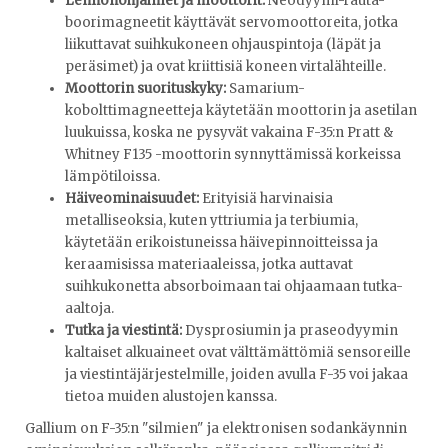
Lennonohjaimet ja moottorit:
Neodyymi-rauta-
boorimagneetit käyttävät servomoottoreita, jotka
liikuttavat suihkukoneen ohjauspintoja (läpät ja
peräsimet) ja ovat kriittisiä koneen virtalähteille.
Moottorin suorituskyky:
Samarium-
kobolttimagneetteja käytetään moottorin ja asetilan
luukuissa, koska ne pysyvät vakaina F-35:n Pratt &
Whitney F135 -moottorin synnyttämissä korkeissa
lämpötiloissa.
Häiveominaisuudet:
Erityisiä harvinaisia ​​
metalliseoksia, kuten yttriumia ja terbiumia,
käytetään erikoistuneissa häivepinnoitteissa ja
keraamisissa materiaaleissa, jotka auttavat
suihkukonetta absorboimaan tai ohjaamaan tutka-
aaltoja.
Tutka ja viestintä:
Dysprosiumin ja praseodyymin
kaltaiset alkuaineet ovat välttämättömiä sensoreille
ja viestintäjärjestelmille, joiden avulla F-35 voi jakaa
tietoa muiden alustojen kanssa.
Gallium on F-35:n "silmien" ja elektronisen sodankäynnin