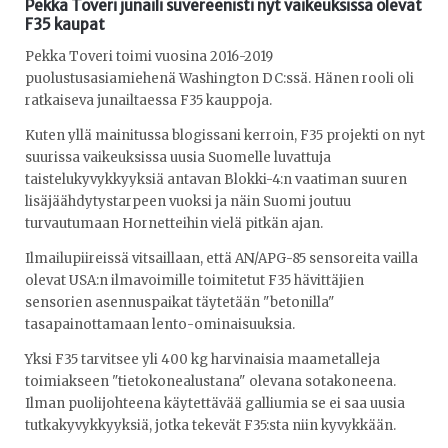
Pekka Toveri junaili suvereenisti nyt vaikeuksissa olevat
F35 kaupat
Pekka Toveri toimi vuosina 2016-2019
puolustusasiamiehenä Washington DC:ssä. Hänen rooli oli
ratkaiseva junailtaessa F35 kauppoja.
Kuten yllä mainitussa blogissani kerroin, F35 projekti on nyt
suurissa vaikeuksissa uusia Suomelle luvattuja
taistelukyvykkyyksiä antavan Blokki-4:n vaatiman suuren
lisäjäähdytystarpeen vuoksi ja näin Suomi joutuu
turvautumaan Hornetteihin vielä pitkän ajan.
Ilmailupiireissä vitsaillaan, että AN/APG-85 sensoreita vailla
olevat USA:n ilmavoimille toimitetut F35 hävittäjien
sensorien asennuspaikat täytetään "betonilla"
tasapainottamaan lento-ominaisuuksia.
Yksi F35 tarvitsee yli 400 kg harvinaisia maametalleja
toimiakseen "tietokonealustana" olevana sotakoneena.
Ilman puolijohteena käytettävää galliumia se ei saa uusia
tutkakyvykkyyksiä, jotka tekevät F35:sta niin kyvykkään.