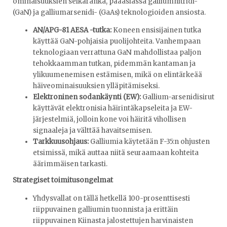
ominaisuuksien selkäranka, pääasiassa galliumnitridi-
(GaN) ja galliumarsenidi- (GaAs) teknologioiden ansiosta.
AN/APG-81 AESA -tutka:
Koneen ensisijainen tutka
käyttää GaN-pohjaisia ​​puolijohteita. Vanhempaan
teknologiaan verrattuna GaN mahdollistaa paljon
tehokkaamman tutkan, pidemmän kantaman ja
ylikuumenemisen estämisen, mikä on elintärkeää
häiveominaisuuksien ylläpitämiseksi.
Elektroninen sodankäynti (EW):
Gallium-arsenidisirut
käyttävät elektronisia häirintäkapseleita ja EW-
järjestelmiä, jolloin kone voi häiritä vihollisen
signaaleja ja välttää havaitsemisen.
Tarkkuusohjaus:
Galliumia käytetään F-35:n ohjusten
etsimissä, mikä auttaa niitä seuraamaan kohteita
äärimmäisen tarkasti.
Strategiset toimitusongelmat
Yhdysvallat on tällä hetkellä 100-prosenttisesti
riippuvainen galliumin tuonnista ja erittäin
riippuvainen Kiinasta jalostettujen harvinaisten