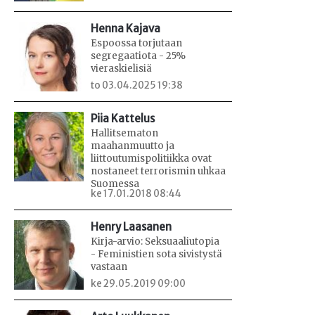
Henna Kajava
Espoossa torjutaan
segregaatiota - 25%
vieraskielisiä
to 03.04.2025 19:38
Piia Kattelus
Hallitsematon
maahanmuutto ja
liittoutumispolitiikka ovat
nostaneet terrorismin uhkaa
Suomessa
ke 17.01.2018 08:44
Henry Laasanen
Kirja-arvio: Seksuaaliutopia
- Feministien sota sivistystä
vastaan
ke 29.05.2019 09:00