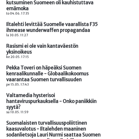
kutsuminen Suomeen oli kauhistuttava
emämoka
to 04.06. 17:35
Iltalehti levittää Suomelle vaarallista F35
ihmease wunderwaffen propagandaa
la 30.05. 11:27
Rasismi ei ole vain kantaväestön
yksinoikeus
ke 20.05. 17:15
Pekka Toveri on häpeäksi Suomen
kenraalikunnalle - Globaalikokoomus
vaarantaa Suomen turvallisuuden
pe 15.05. 17:43
Valtamedia hysterisoi
hantaviruspurkauksella - Onko paniikkiin
syytä?
su 10.05. 11:59
Suomalaisten turvallisuuspoliittinen
kaasuvalotus - Iltalehden maaninen
sodanlietsoja Lauri Nurmi saattaa Suomen