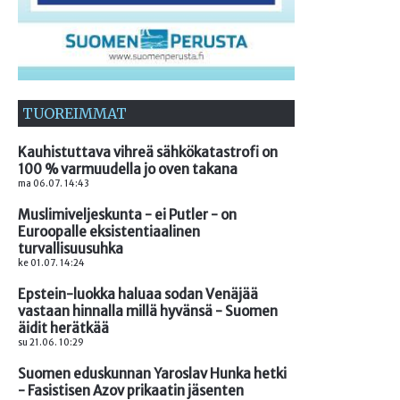
TUOREIMMAT
Kauhistuttava vihreä sähkökatastrofi on
100 % varmuudella jo oven takana
ma 06.07. 14:43
Muslimiveljeskunta - ei Putler - on
Euroopalle eksistentiaalinen
turvallisuusuhka
ke 01.07. 14:24
Epstein-luokka haluaa sodan Venäjää
vastaan hinnalla millä hyvänsä - Suomen
äidit herätkää
su 21.06. 10:29
Suomen eduskunnan Yaroslav Hunka hetki
- Fasistisen Azov prikaatin jäsenten