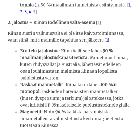
tonnia
(n. 50 %) maailman tunnetuista esiintymistä.
[
1
,
2
,
3
,
4
,
5
]
2. Jalostus – Kiinan todellinen valta-asema
[
1
]
Kiinan suurin vaikutusvalta ei ole itse kaivostoiminnassa,
vaan siinä, mitä malmille tapahtuu sen jälkeen: [
1
]
Erottelu ja jalostus
: Kiina hallitsee lähes
90 %
maailman jalostuskapasiteetista
. Monet muut maat,
kuten Yhdysvallat ja Australia, lähettävät edelleen
osan louhimastaan malmista Kiinaan lopullista
puhdistusta varten.
Raskaat maametallit
: Kiinalla on lähes
100 %:n
monopoli
raskaiden harvinaisten maametallien
(kuten dysprosium ja terbium) jalostuksessa, jotka
ovat kriittisiä F-35:n kaltaiselle puolustusteknologialle.
Magneetit
: Noin
94 %
kaikista harvinaisista
maametalleista valmistetuista kestomagneeteista
tuotetaan Kiinassa