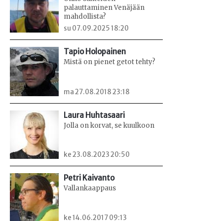
palauttaminen Venäjään
mahdollista?
su 07.09.2025 18:20
Tapio Holopainen
Mistä on pienet getot tehty?
ma 27.08.2018 23:18
Laura Huhtasaari
Jolla on korvat, se kuulkoon
ke 23.08.2023 20:50
Petri Kaivanto
Vallankaappaus
ke 14.06.2017 09:13