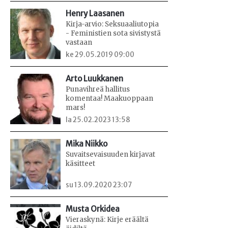
Henry Laasanen
Kirja-arvio: Seksuaaliutopia
- Feministien sota sivistystä
vastaan
ke 29.05.2019 09:00
Arto Luukkanen
Punavihreä hallitus
komentaa! Maakuoppaan
mars!
la 25.02.2023 13:58
Mika Niikko
Suvaitsevaisuuden kirjavat
käsitteet
su 13.09.2020 23:07
Musta Orkidea
Vieraskynä: Kirje eräältä