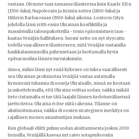
vastaan. Olemme taas samassa tilanteessa kuin Kaarle XII:n
(1700-luku), Napoleonin ja Krimin sotien (1800-luku) ja
Hitlerin Barbarossan (1900-luku) aikoina. Lontoon Cityn
johdolla länsi yritti ensin Ukrainan konfliktilla ja
massiivisilla talouspakotteilla - tosin epäonnistuen taas -
kaataa Venäjän hallituksen. Suomi-neito on nyt styyrattu
todella vaaralliseen tilanteeseen, mitä Venäjän vastaisilla
haukkalausunnoilla pahennetaan ja luottamalla hyvin
epävarmoihin lännen turvatakuisiin.
Ainoa, mihin länsi nyt enää kykenee on tukea vaarallisesti
sen Ukrainan proksisotaa Venäjää vastaa antamalla
kymmeniä tuhansia drooneja Ukrainalle, missä ne kootaan
ja uskottelemalla, että Ukraina voittaa sodan, vaikka mikää
tieto rintamalta ei tue tätä laajalti lännen tiedotusvälineissä
jaettu tietoa. Ukraina ei itse niitä rakenna. Tilanne on
akutisoitumassa, vaikka droonien strateginen merkitys on
rajallinen monen asiantuntijan mukaan.
Kun globaali eliitti puhuu sodan aloittamisesta joskus 2030
tienoilla, Venäjällä kasvaa nyt raivo sotapsykoosiin