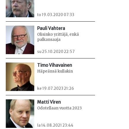
to 19.03.2020 07:33
Pauli Vahtera
Olisinko yrittäjä, enkä
palkansaaja
su 25.10.2020 22:57
Timo Vihavainen
Häpeänsä kullakin
ke 19.07.2023 21:26
Matti Viren
Odotellaan vuotta 2023
la 14.08.2021 23:44