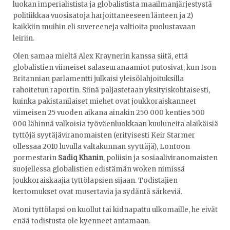
luokan imperialistista ja globalistista maailmanjärjestystä
politiikkaa vuosisatoja harjoittaneeseen länteen ja 2)
kaikkiin muihin eli suvereeneja valtioita puolustavaan
leiriin.
Olen samaa mieltä Alex Kraynerin kanssa siitä, että
globalistien viimeiset salaseuranaamiot putosivat, kun Ison
Britannian parlamentti julkaisi yleisölahjoituksilla
rahoitetun raportin. Siinä paljastetaan yksityiskohtaisesti,
kuinka pakistanilaiset miehet ovat joukkoraiskanneet
viimeisen 25 vuoden aikana ainakin 250 000 kenties 500
000 lähinnä valkoisia työväenluokkaan kuuluneita alaikäisiä
tyttöjä syytäjäviranomaisten (erityisesti Keir Starmer
ollessaa 2010 luvulla valtakunnan syyttäjä), Lontoon
pormestarin
Sadiq Khanin
, poliisin ja sosiaaliviranomaisten
suojellessa globalistien edistämän woken nimissä
joukkoraiskaajia tyttölapsien sijaan. Todistajien
kertomukset ovat musertavia ja sydäntä särkeviä.
Moni tyttölapsi on kuollut tai kidnapattu ulkomaille, he eivät
enää todistusta ole kyenneet antamaan.