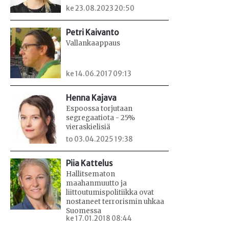
ke 23.08.2023 20:50
Petri Kaivanto
Vallankaappaus
ke 14.06.2017 09:13
Henna Kajava
Espoossa torjutaan
segregaatiota - 25%
vieraskielisiä
to 03.04.2025 19:38
Piia Kattelus
Hallitsematon
maahanmuutto ja
liittoutumispolitiikka ovat
nostaneet terrorismin uhkaa
Suomessa
ke 17.01.2018 08:44