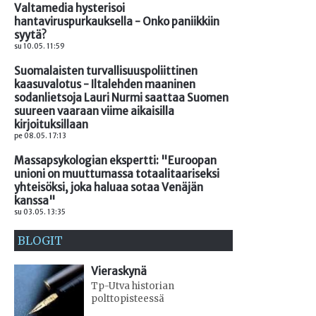
Valtamedia hysterisoi
hantaviruspurkauksella - Onko paniikkiin
syytä?
su 10.05. 11:59
Suomalaisten turvallisuuspoliittinen
kaasuvalotus - Iltalehden maaninen
sodanlietsoja Lauri Nurmi saattaa Suomen
suureen vaaraan viime aikaisilla
kirjoituksillaan
pe 08.05. 17:13
Massapsykologian ekspertti: "Euroopan
unioni on muuttumassa totaalitaariseksi
yhteisöksi, joka haluaa sotaa Venäjän
kanssa"
su 03.05. 13:35
BLOGIT
Vieraskynä
Tp-Utva historian
polttopisteessä