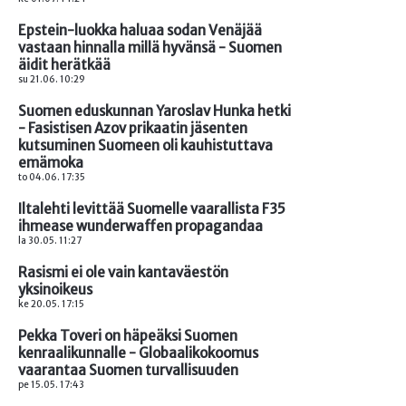
Epstein-luokka haluaa sodan Venäjää
vastaan hinnalla millä hyvänsä - Suomen
äidit herätkää
su 21.06. 10:29
Suomen eduskunnan Yaroslav Hunka hetki
- Fasistisen Azov prikaatin jäsenten
kutsuminen Suomeen oli kauhistuttava
emämoka
to 04.06. 17:35
Iltalehti levittää Suomelle vaarallista F35
ihmease wunderwaffen propagandaa
la 30.05. 11:27
Rasismi ei ole vain kantaväestön
yksinoikeus
ke 20.05. 17:15
Pekka Toveri on häpeäksi Suomen
kenraalikunnalle - Globaalikokoomus
vaarantaa Suomen turvallisuuden
pe 15.05. 17:43