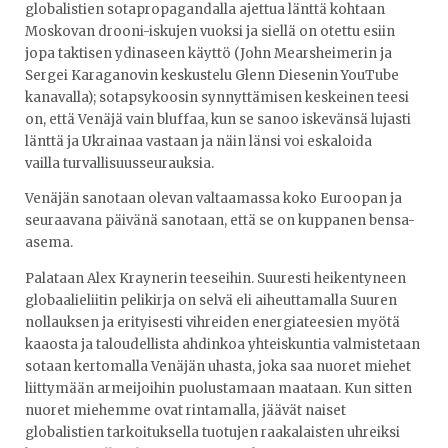
globalistien sotapropagandalla ajettua länttä kohtaan
Moskovan drooni-iskujen vuoksi ja siellä on otettu esiin
jopa taktisen ydinaseen käyttö (John Mearsheimerin ja
Sergei Karaganovin keskustelu Glenn Diesenin YouTube
kanavalla); sotapsykoosin synnyttämisen keskeinen teesi
on, että Venäjä vain bluffaa, kun se sanoo iskevänsä lujasti
länttä ja Ukrainaa vastaan ja näin länsi voi eskaloida
vailla turvallisuusseurauksia.
Venäjän sanotaan olevan valtaamassa koko Euroopan ja
seuraavana päivänä sanotaan, että se on kuppanen bensa-
asema.
Palataan Alex Kraynerin teeseihin. Suuresti heikentyneen
globaalieliitin pelikirja on selvä eli aiheuttamalla Suuren
nollauksen ja erityisesti vihreiden energiateesien myötä
kaaosta ja taloudellista ahdinkoa yhteiskuntia valmistetaan
sotaan kertomalla Venäjän uhasta, joka saa nuoret miehet
liittymään armeijoihin puolustamaan maataan. Kun sitten
nuoret miehemme ovat rintamalla, jäävät naiset
globalistien tarkoituksella tuotujen raakalaisten uhreiksi