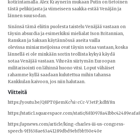
kotirintamalla. Alex Kraynerin mukaan Putin on tietoinen
tästä pelikirjasta ja viimeiseen saakka estää Venäjän ja
lännen suursodan.
Sinänsä tämä eliitin puolesta taistelu Venäjää vastaan on
täysin absurdia ja esimerkiksi mielialat Ison Britannian,
Ranskan ja Saksan käytännössä aseita vailla
olevissa miniarmeijoissa ovat täysin sotaa vastaan, koska
lännellä ei ole minkään sortin teollista kykyä käydä
sotaa Venäjää vastaan. Vihreän siirtymän Euroopan
militarisointi on lähinnä huono vitsi. Loput vähäiset
rahamme kyllä saadaan kulutettua mihin tahansa
Kankkulan kaivoon, jos niin halutaan.
Viitteitä
https://youtu.be/Q8PT0jiemKc?si=cCc-V3etP_kdhY8n
https://static1.squarespace.com/static/6810978a41bbc42489ea
https://apnews.com/article/king-charles-iii-us-congress-
speech-9ff638ae63a41289dbd9ebfbb550e40e