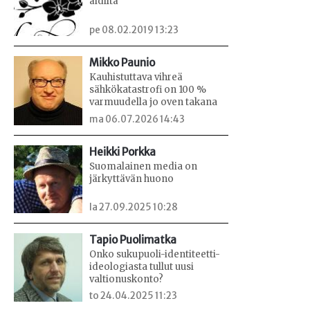
äidiltä
pe 08.02.2019 13:23
Mikko Paunio
Kauhistuttava vihreä
sähkökatastrofi on 100 %
varmuudella jo oven takana
ma 06.07.2026 14:43
Heikki Porkka
Suomalainen media on
järkyttävän huono
la 27.09.2025 10:28
Tapio Puolimatka
Onko sukupuoli-identiteetti-
ideologiasta tullut uusi
valtionuskonto?
to 24.04.2025 11:23