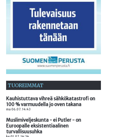
TUOREIMMAT
Kauhistuttava vihreä sähkökatastrofi on
100 % varmuudella jo oven takana
ma 06.07. 14:43
Muslimiveljeskunta - ei Putler - on
Euroopalle eksistentiaalinen
turvallisuusuhka
ke 01.07. 14:24