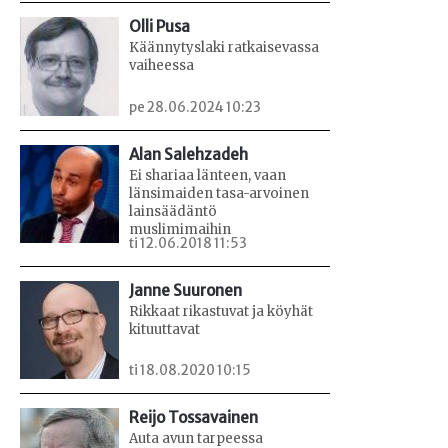
Olli Pusa
Käännytyslaki ratkaisevassa
vaiheessa
pe 28.06.2024 10:23
Alan Salehzadeh
Ei shariaa länteen, vaan
länsimaiden tasa-arvoinen
lainsäädäntö
muslimimaihin
ti 12.06.2018 11:53
Janne Suuronen
Rikkaat rikastuvat ja köyhät
kituuttavat
ti 18.08.2020 10:15
Reijo Tossavainen
Auta avun tarpeessa