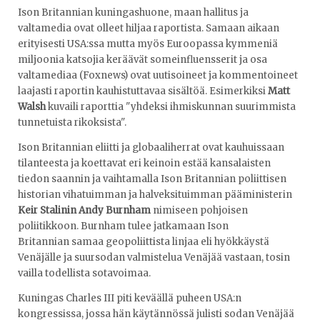
Ison Britannian kuningashuone, maan hallitus ja
valtamedia ovat olleet hiljaa raportista. Samaan aikaan
erityisesti USA:ssa mutta myös Euroopassa kymmeniä
miljoonia katsojia keräävät someinfluensserit ja osa
valtamediaa (Foxnews) ovat uutisoineet ja kommentoineet
laajasti raportin kauhistuttavaa sisältöä. Esimerkiksi
Matt
Walsh
kuvaili raporttia "yhdeksi ihmiskunnan suurimmista
tunnetuista rikoksista".
Ison Britannian eliitti ja globaaliherrat ovat kauhuissaan
tilanteesta ja koettavat eri keinoin estää kansalaisten
tiedon saannin ja vaihtamalla Ison Britannian poliittisen
historian vihatuimman ja halveksituimman pääministerin
Keir Stalinin Andy Burnham
nimiseen pohjoisen
poliitikkoon. Burnham tulee jatkamaan Ison
Britannian samaa geopoliittista linjaa eli hyökkäystä
Venäjälle ja suursodan valmistelua Venäjää vastaan, tosin
vailla todellista sotavoimaa.
Kuningas Charles III piti keväällä puheen USA:n
kongressissa, jossa hän käytännössä julisti sodan Venäjää