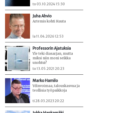
to 03.10.2024 15:30
Juha Ahvio
Artemis kohti Kuuta
la 11.04.2026 12:53
Professorin Ajatuksia
Yle teki diasarjan, mutta
miksi niin moni seikka
unohtui?
to 13.05.2021 20:23
Marko Hamilo
Ydinvoimaa, talouskasvua ja
teollisia työpaikkoja
ti 28.03.2023 20:22
Jukka Hankamäki