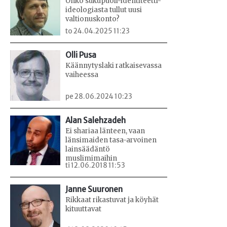
Onko sukupuoli-identiteetti-
ideologiasta tullut uusi
valtionuskonto?
to 24.04.2025 11:23
Olli Pusa
Käännytyslaki ratkaisevassa
vaiheessa
pe 28.06.2024 10:23
Alan Salehzadeh
Ei shariaa länteen, vaan
länsimaiden tasa-arvoinen
lainsäädäntö
muslimimaihin
ti 12.06.2018 11:53
Janne Suuronen
Rikkaat rikastuvat ja köyhät
kituuttavat