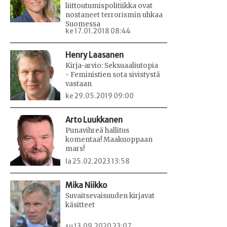
liittoutumispolitiikka ovat
nostaneet terrorismin uhkaa
Suomessa
ke 17.01.2018 08:44
Henry Laasanen
Kirja-arvio: Seksuaaliutopia
- Feministien sota sivistystä
vastaan
ke 29.05.2019 09:00
Arto Luukkanen
Punavihreä hallitus
komentaa! Maakuoppaan
mars!
la 25.02.2023 13:58
Mika Niikko
Suvaitsevaisuuden kirjavat
käsitteet
su 13.09.2020 23:07