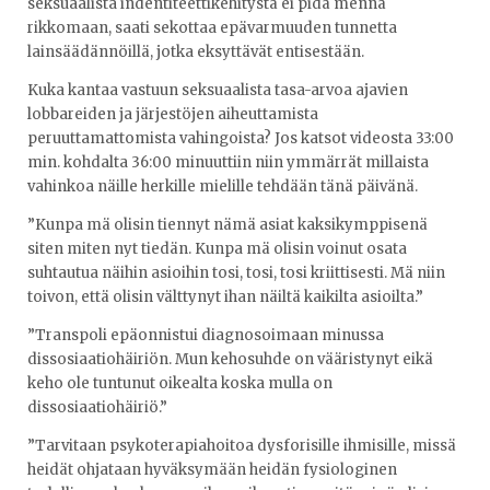
seksuaalista indentiteettikehitystä ei pidä mennä
rikkomaan, saati sekottaa epävarmuuden tunnetta
lainsäädännöillä, jotka eksyttävät entisestään.
Kuka kantaa vastuun seksuaalista tasa-arvoa ajavien
lobbareiden ja järjestöjen aiheuttamista
peruuttamattomista vahingoista? Jos katsot videosta 33:00
min. kohdalta 36:00 minuuttiin niin ymmärrät millaista
vahinkoa näille herkille mielille tehdään tänä päivänä.
”Kunpa mä olisin tiennyt nämä asiat kaksikymppisenä
siten miten nyt tiedän. Kunpa mä olisin voinut osata
suhtautua näihin asioihin tosi, tosi, tosi kriittisesti. Mä niin
toivon, että olisin välttynyt ihan näiltä kaikilta asioilta.”
”Transpoli epäonnistui diagnosoimaan minussa
dissosiaatiohäiriön. Mun kehosuhde on vääristynyt eikä
keho ole tuntunut oikealta koska mulla on
dissosiaatiohäiriö.”
”Tarvitaan psykoterapiahoitoa dysforisille ihmisille, missä
heidät ohjataan hyväksymään heidän fysiologinen