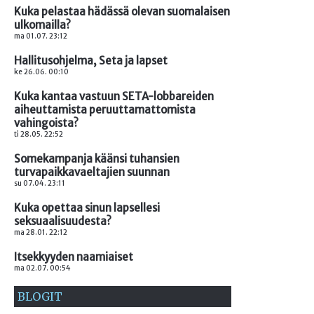
Kuka pelastaa hädässä olevan suomalaisen
ulkomailla?
ma 01.07. 23:12
Hallitusohjelma, Seta ja lapset
ke 26.06. 00:10
Kuka kantaa vastuun SETA-lobbareiden
aiheuttamista peruuttamattomista
vahingoista?
ti 28.05. 22:52
Somekampanja käänsi tuhansien
turvapaikkavaeltajien suunnan
su 07.04. 23:11
Kuka opettaa sinun lapsellesi
seksuaalisuudesta?
ma 28.01. 22:12
Itsekkyyden naamiaiset
ma 02.07. 00:54
BLOGIT