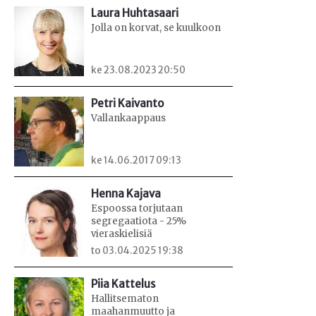
Laura Huhtasaari
Jolla on korvat, se kuulkoon
ke 23.08.2023 20:50
Petri Kaivanto
Vallankaappaus
ke 14.06.2017 09:13
Henna Kajava
Espoossa torjutaan
segregaatiota - 25%
vieraskielisiä
to 03.04.2025 19:38
Piia Kattelus
Hallitsematon
maahanmuutto ja