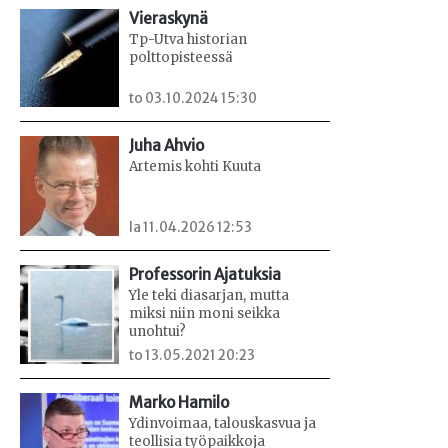
Vieraskynä
Tp-Utva historian
polttopisteessä
to 03.10.2024 15:30
Juha Ahvio
Artemis kohti Kuuta
la 11.04.2026 12:53
Professorin Ajatuksia
Yle teki diasarjan, mutta
miksi niin moni seikka
unohtui?
to 13.05.2021 20:23
Marko Hamilo
Ydinvoimaa, talouskasvua ja
teollisia työpaikkoja