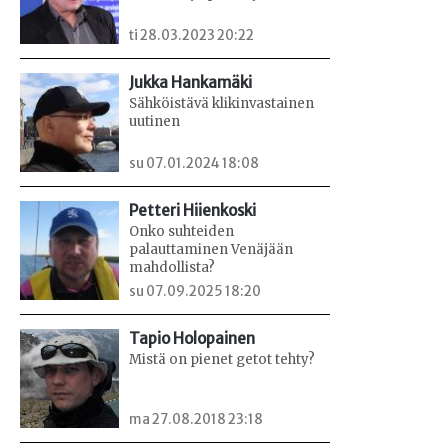
ti 28.03.2023 20:22
Jukka Hankamäki
Sähköistävä klikinvastainen
uutinen
su 07.01.2024 18:08
Petteri Hiienkoski
Onko suhteiden
palauttaminen Venäjään
mahdollista?
su 07.09.2025 18:20
Tapio Holopainen
Mistä on pienet getot tehty?
ma 27.08.2018 23:18