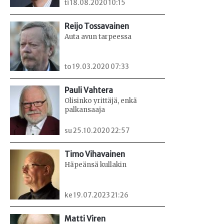
ti 18.08.2020 10:15
Reijo Tossavainen
Auta avun tarpeessa
to 19.03.2020 07:33
Pauli Vahtera
Olisinko yrittäjä, enkä
palkansaaja
su 25.10.2020 22:57
Timo Vihavainen
Häpeänsä kullakin
ke 19.07.2023 21:26
Matti Viren