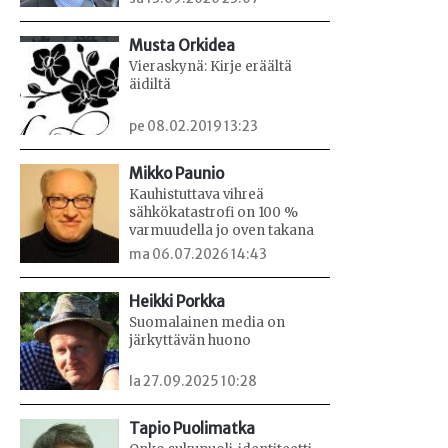
Musta Orkidea
Vieraskynä: Kirje eräältä
äidiltä
pe 08.02.2019 13:23
Mikko Paunio
Kauhistuttava vihreä
sähkökatastrofi on 100 %
varmuudella jo oven takana
ma 06.07.2026 14:43
Heikki Porkka
Suomalainen media on
järkyttävän huono
la 27.09.2025 10:28
Tapio Puolimatka