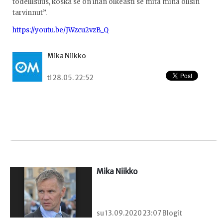
todellisuus, koska se on ihan oikeasti se mitä minä olisin
tarvinnut”.
https://youtu.be/JWzcu2vzB_Q
Mika Niikko
ti 28.05. 22:52
Mika Niikko
su 13.09.2020 23:07 Blogit