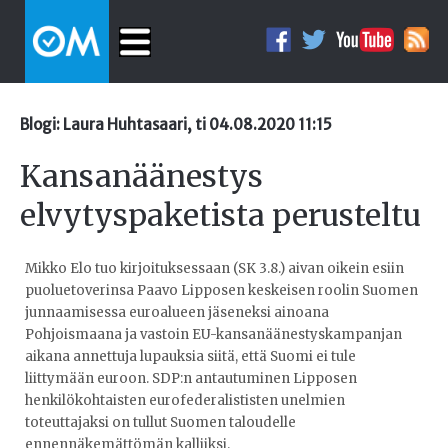
Blogi: Laura Huhtasaari, ti 04.08.2020 11:15
Kansanäänestys
elvytyspaketista perusteltu
Mikko Elo tuo kirjoituksessaan (SK 3.8.) aivan oikein esiin
puoluetoverinsa Paavo Lipposen keskeisen roolin Suomen
junnaamisessa euroalueen jäseneksi ainoana
Pohjoismaana ja vastoin EU-kansanäänestyskampanjan
aikana annettuja lupauksia siitä, että Suomi ei tule
liittymään euroon. SDP:n antautuminen Lipposen
henkilökohtaisten eurofederalististen unelmien
toteuttajaksi on tullut Suomen taloudelle
ennennäkemättömän kalliiksi.