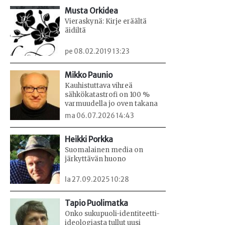
Musta Orkidea
Vieraskynä: Kirje eräältä
äidiltä
pe 08.02.2019 13:23
Mikko Paunio
Kauhistuttava vihreä
sähkökatastrofi on 100 %
varmuudella jo oven takana
ma 06.07.2026 14:43
Heikki Porkka
Suomalainen media on
järkyttävän huono
la 27.09.2025 10:28
Tapio Puolimatka
Onko sukupuoli-identiteetti-
ideologiasta tullut uusi