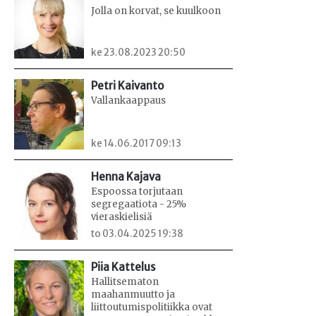
Jolla on korvat, se kuulkoon
ke 23.08.2023 20:50
Petri Kaivanto
Vallankaappaus
ke 14.06.2017 09:13
Henna Kajava
Espoossa torjutaan
segregaatiota - 25%
vieraskielisiä
to 03.04.2025 19:38
Piia Kattelus
Hallitsematon
maahanmuutto ja
liittoutumispolitiikka ovat