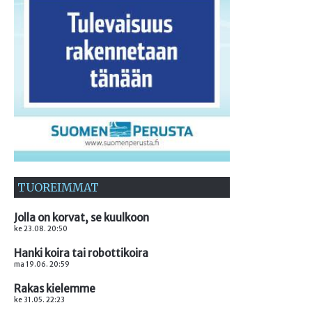
TUOREIMMAT
Jolla on korvat, se kuulkoon
ke 23.08. 20:50
Hanki koira tai robottikoira
ma 19.06. 20:59
Rakas kielemme
ke 31.05. 22:23