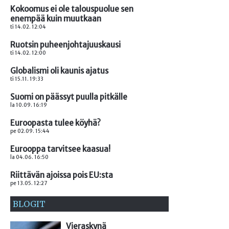
Kokoomus ei ole talouspuolue sen
enempää kuin muutkaan
ti 14.02. 12:04
Ruotsin puheenjohtajuuskausi
ti 14.02. 12:00
Globalismi oli kaunis ajatus
ti 15.11. 19:33
Suomi on päässyt puulla pitkälle
la 10.09. 16:19
Euroopasta tulee köyhä?
pe 02.09. 15:44
Eurooppa tarvitsee kaasua!
la 04.06. 16:50
Riittävän ajoissa pois EU:sta
pe 13.05. 12:27
BLOGIT
Vieraskynä