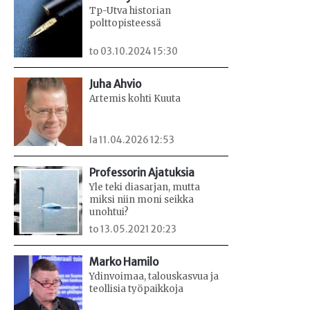
Tp-Utva historian
polttopisteessä
to 03.10.2024 15:30
Juha Ahvio
Artemis kohti Kuuta
la 11.04.2026 12:53
Professorin Ajatuksia
Yle teki diasarjan, mutta
miksi niin moni seikka
unohtui?
to 13.05.2021 20:23
Marko Hamilo
Ydinvoimaa, talouskasvua ja
teollisia työpaikkoja