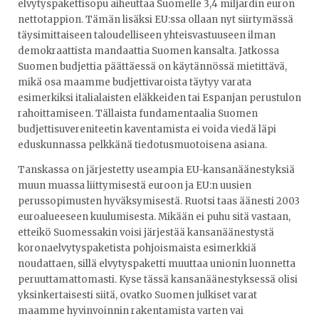
elvytyspakettisopu aiheuttaa Suomelle 3,4 miljardin euron
nettotappion. Tämän lisäksi EU:ssa ollaan nyt siirtymässä
täysimittaiseen taloudelliseen yhteisvastuuseen ilman
demokraattista mandaattia Suomen kansalta. Jatkossa
Suomen budjettia päättäessä on käytännössä mietittävä,
mikä osa maamme budjettivaroista täytyy varata
esimerkiksi italialaisten eläkkeiden tai Espanjan perustulon
rahoittamiseen. Tällaista fundamentaalia Suomen
budjettisuvereniteetin kaventamista ei voida viedä läpi
eduskunnassa pelkkänä tiedotusmuotoisena asiana.
Tanskassa on järjestetty useampia EU-kansanäänestyksiä
muun muassa liittymisestä euroon ja EU:n uusien
perussopimusten hyväksymisestä. Ruotsi taas äänesti 2003
euroalueeseen kuulumisesta. Mikään ei puhu sitä vastaan,
etteikö Suomessakin voisi järjestää kansanäänestystä
koronaelvytyspaketista pohjoismaista esimerkkiä
noudattaen, sillä elvytyspaketti muuttaa unionin luonnetta
peruuttamattomasti. Kyse tässä kansanäänestyksessä olisi
yksinkertaisesti siitä, ovatko Suomen julkiset varat
maamme hyvinvoinnin rakentamista varten vai