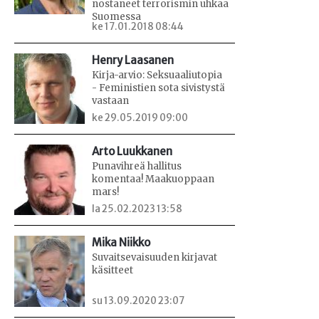
nostaneet terrorismin uhkaa
Suomessa
ke 17.01.2018 08:44
Henry Laasanen
Kirja-arvio: Seksuaaliutopia
- Feministien sota sivistystä
vastaan
ke 29.05.2019 09:00
Arto Luukkanen
Punavihreä hallitus
komentaa! Maakuoppaan
mars!
la 25.02.2023 13:58
Mika Niikko
Suvaitsevaisuuden kirjavat
käsitteet
su 13.09.2020 23:07