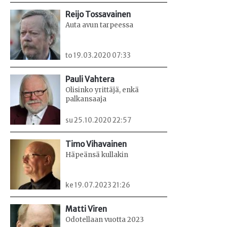
Reijo Tossavainen
Auta avun tarpeessa
to 19.03.2020 07:33
Pauli Vahtera
Olisinko yrittäjä, enkä
palkansaaja
su 25.10.2020 22:57
Timo Vihavainen
Häpeänsä kullakin
ke 19.07.2023 21:26
Matti Viren
Odotellaan vuotta 2023