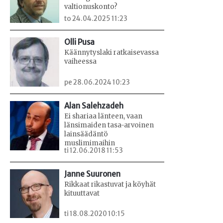
valtionuskonto?
to 24.04.2025 11:23
Olli Pusa
Käännytyslaki ratkaisevassa
vaiheessa
pe 28.06.2024 10:23
Alan Salehzadeh
Ei shariaa länteen, vaan
länsimaiden tasa-arvoinen
lainsäädäntö
muslimimaihin
ti 12.06.2018 11:53
Janne Suuronen
Rikkaat rikastuvat ja köyhät
kituuttavat
ti 18.08.2020 10:15