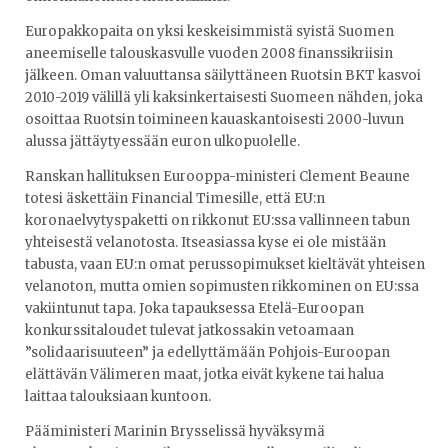
Europakkopaita on yksi keskeisimmistä syistä Suomen
aneemiselle talouskasvulle vuoden 2008 finanssikriisin
jälkeen. Oman valuuttansa säilyttäneen Ruotsin BKT kasvoi
2010-2019 välillä yli kaksinkertaisesti Suomeen nähden, joka
osoittaa Ruotsin toimineen kauaskantoisesti 2000-luvun
alussa jättäytyessään euron ulkopuolelle.
Ranskan hallituksen Eurooppa-ministeri Clement Beaune
totesi äskettäin Financial Timesille, että EU:n
koronaelvytyspaketti on rikkonut EU:ssa vallinneen tabun
yhteisestä velanotosta. Itseasiassa kyse ei ole mistään
tabusta, vaan EU:n omat perussopimukset kieltävät yhteisen
velanoton, mutta omien sopimusten rikkominen on EU:ssa
vakiintunut tapa. Joka tapauksessa Etelä-Euroopan
konkurssitaloudet tulevat jatkossakin vetoamaan
”solidaarisuuteen” ja edellyttämään Pohjois-Euroopan
elättävän Välimeren maat, jotka eivät kykene tai halua
laittaa talouksiaan kuntoon.
Pääministeri Marinin Brysselissä hyväksymä