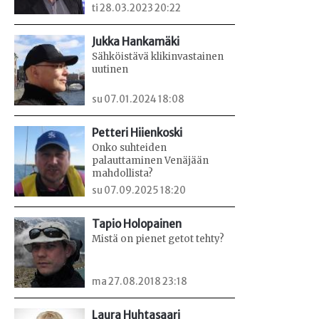
ti 28.03.2023 20:22
Jukka Hankamäki
Sähköistävä klikinvastainen
uutinen
su 07.01.2024 18:08
Petteri Hiienkoski
Onko suhteiden
palauttaminen Venäjään
mahdollista?
su 07.09.2025 18:20
Tapio Holopainen
Mistä on pienet getot tehty?
ma 27.08.2018 23:18
Laura Huhtasaari