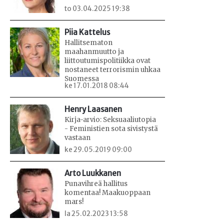
to 03.04.2025 19:38
Piia Kattelus
Hallitsematon
maahanmuutto ja
liittoutumispolitiikka ovat
nostaneet terrorismin uhkaa
Suomessa
ke 17.01.2018 08:44
Henry Laasanen
Kirja-arvio: Seksuaaliutopia
- Feministien sota sivistystä
vastaan
ke 29.05.2019 09:00
Arto Luukkanen
Punavihreä hallitus
komentaa! Maakuoppaan
mars!
la 25.02.2023 13:58