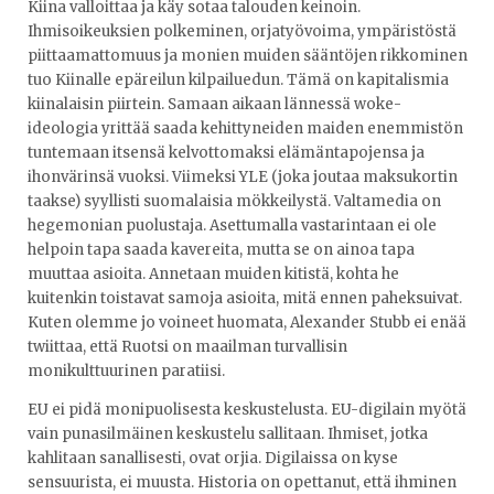
Kiina valloittaa ja käy sotaa talouden keinoin.
Ihmisoikeuksien polkeminen, orjatyövoima, ympäristöstä
piittaamattomuus ja monien muiden sääntöjen rikkominen
tuo Kiinalle epäreilun kilpailuedun. Tämä on kapitalismia
kiinalaisin piirtein. Samaan aikaan lännessä woke-
ideologia yrittää saada kehittyneiden maiden enemmistön
tuntemaan itsensä kelvottomaksi elämäntapojensa ja
ihonvärinsä vuoksi. Viimeksi YLE (joka joutaa maksukortin
taakse) syyllisti suomalaisia mökkeilystä. Valtamedia on
hegemonian puolustaja. Asettumalla vastarintaan ei ole
helpoin tapa saada kavereita, mutta se on ainoa tapa
muuttaa asioita. Annetaan muiden kitistä, kohta he
kuitenkin toistavat samoja asioita, mitä ennen paheksuivat.
Kuten olemme jo voineet huomata, Alexander Stubb ei enää
twiittaa, että Ruotsi on maailman turvallisin
monikulttuurinen paratiisi.
EU ei pidä monipuolisesta keskustelusta. EU-digilain myötä
vain punasilmäinen keskustelu sallitaan. Ihmiset, jotka
kahlitaan sanallisesti, ovat orjia. Digilaissa on kyse
sensuurista, ei muusta. Historia on opettanut, että ihminen