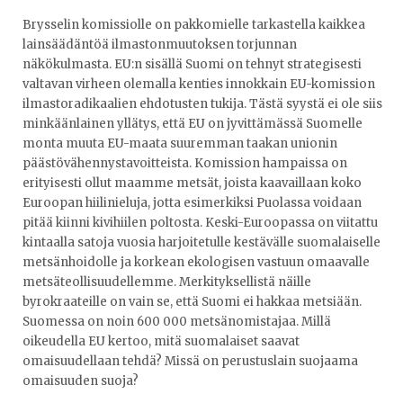
Brysselin komissiolle on pakkomielle tarkastella kaikkea
lainsäädäntöä ilmastonmuutoksen torjunnan
näkökulmasta. EU:n sisällä Suomi on tehnyt strategisesti
valtavan virheen olemalla kenties innokkain EU-komission
ilmastoradikaalien ehdotusten tukija. Tästä syystä ei ole siis
minkäänlainen yllätys, että EU on jyvittämässä Suomelle
monta muuta EU-maata suuremman taakan unionin
päästövähennystavoitteista. Komission hampaissa on
erityisesti ollut maamme metsät, joista kaavaillaan koko
Euroopan hiilinieluja, jotta esimerkiksi Puolassa voidaan
pitää kiinni kivihiilen poltosta. Keski-Euroopassa on viitattu
kintaalla satoja vuosia harjoitetulle kestävälle suomalaiselle
metsänhoidolle ja korkean ekologisen vastuun omaavalle
metsäteollisuudellemme. Merkityksellistä näille
byrokraateille on vain se, että Suomi ei hakkaa metsiään.
Suomessa on noin 600 000 metsänomistajaa. Millä
oikeudella EU kertoo, mitä suomalaiset saavat
omaisuudellaan tehdä? Missä on perustuslain suojaama
omaisuuden suoja?