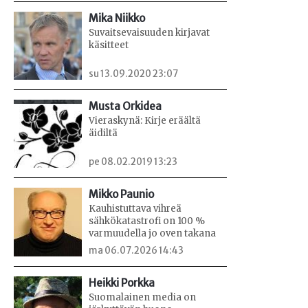
Mika Niikko
Suvaitsevaisuuden kirjavat
käsitteet
su 13.09.2020 23:07
Musta Orkidea
Vieraskynä: Kirje eräältä
äidiltä
pe 08.02.2019 13:23
Mikko Paunio
Kauhistuttava vihreä
sähkökatastrofi on 100 %
varmuudella jo oven takana
ma 06.07.2026 14:43
Heikki Porkka
Suomalainen media on