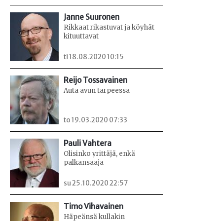
Janne Suuronen
Rikkaat rikastuvat ja köyhät
kituuttavat
ti 18.08.2020 10:15
Reijo Tossavainen
Auta avun tarpeessa
to 19.03.2020 07:33
Pauli Vahtera
Olisinko yrittäjä, enkä
palkansaaja
su 25.10.2020 22:57
Timo Vihavainen
Häpeänsä kullakin