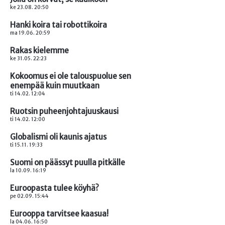
ke 23.08. 20:50
Hanki koira tai robottikoira
ma 19.06. 20:59
Rakas kielemme
ke 31.05. 22:23
Kokoomus ei ole talouspuolue sen
enempää kuin muutkaan
ti 14.02. 12:04
Ruotsin puheenjohtajuuskausi
ti 14.02. 12:00
Globalismi oli kaunis ajatus
ti 15.11. 19:33
Suomi on päässyt puulla pitkälle
la 10.09. 16:19
Euroopasta tulee köyhä?
pe 02.09. 15:44
Eurooppa tarvitsee kaasua!
la 04.06. 16:50