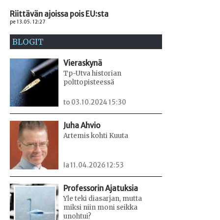
Riittävän ajoissa pois EU:sta
pe 13.05. 12:27
BLOGIT
Vieraskynä
Tp-Utva historian
polttopisteessä
to 03.10.2024 15:30
Juha Ahvio
Artemis kohti Kuuta
la 11.04.2026 12:53
Professorin Ajatuksia
Yle teki diasarjan, mutta
miksi niin moni seikka
unohtui?