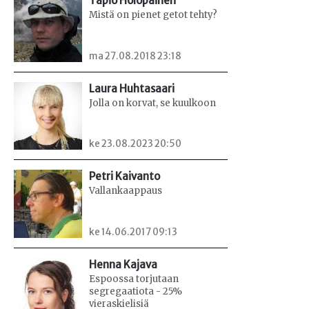
Tapio Holopainen
Mistä on pienet getot tehty?
ma 27.08.2018 23:18
Laura Huhtasaari
Jolla on korvat, se kuulkoon
ke 23.08.2023 20:50
Petri Kaivanto
Vallankaappaus
ke 14.06.2017 09:13
Henna Kajava
Espoossa torjutaan
segregaatiota - 25%
vieraskielisiä