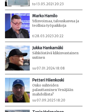
to 13.05.2021 20:23
Marko Hamilo
Ydinvoimaa, talouskasvua ja
teollisia työpaikkoja
ti 28.03.2023 20:22
Jukka Hankamäki
Sähköistävä klikinvastainen
uutinen
su 07.01.2024 18:08
Petteri Hiienkoski
Onko suhteiden
palauttaminen Venäjään
mahdollista?
su 07.09.2025 18:20