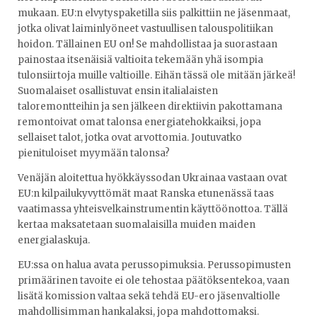
mukaan. EU:n elvytyspaketilla siis palkittiin ne jäsenmaat,
jotka olivat laiminlyöneet vastuullisen talouspolitiikan
hoidon. Tällainen EU on! Se mahdollistaa ja suorastaan
painostaa itsenäisiä valtioita tekemään yhä isompia
tulonsiirtoja muille valtioille. Eihän tässä ole mitään järkeä!
Suomalaiset osallistuvat ensin italialaisten
taloremontteihin ja sen jälkeen direktiivin pakottamana
remontoivat omat talonsa energiatehokkaiksi, jopa
sellaiset talot, jotka ovat arvottomia. Joutuvatko
pienituloiset myymään talonsa?
Venäjän aloitettua hyökkäyssodan Ukrainaa vastaan ovat
EU:n kilpailukyvyttömät maat Ranska etunenässä taas
vaatimassa yhteisvelkainstrumentin käyttöönottoa. Tällä
kertaa maksatetaan suomalaisilla muiden maiden
energialaskuja.
EU:ssa on halua avata perussopimuksia. Perussopimusten
primäärinen tavoite ei ole tehostaa päätöksentekoa, vaan
lisätä komission valtaa sekä tehdä EU-ero jäsenvaltiolle
mahdollisimman hankalaksi, jopa mahdottomaksi.