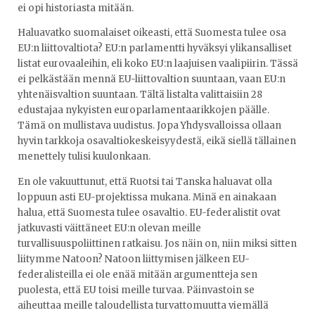
ei opi historiasta mitään.
Haluavatko suomalaiset oikeasti, että Suomesta tulee osa
EU:n liittovaltiota? EU:n parlamentti hyväksyi ylikansalliset
listat eurovaaleihin, eli koko EU:n laajuisen vaalipiirin. Tässä
ei pelkästään mennä EU-liittovaltion suuntaan, vaan EU:n
yhtenäisvaltion suuntaan. Tältä listalta valittaisiin 28
edustajaa nykyisten europarlamentaarikkojen päälle.
Tämä on mullistava uudistus. Jopa Yhdysvalloissa ollaan
hyvin tarkkoja osavaltiokeskeisyydestä, eikä siellä tällainen
menettely tulisi kuulonkaan.
En ole vakuuttunut, että Ruotsi tai Tanska haluavat olla
loppuun asti EU-projektissa mukana. Minä en ainakaan
halua, että Suomesta tulee osavaltio. EU-federalistit ovat
jatkuvasti väittäneet EU:n olevan meille
turvallisuuspoliittinen ratkaisu. Jos näin on, niin miksi sitten
liitymme Natoon? Natoon liittymisen jälkeen EU-
federalisteilla ei ole enää mitään argumentteja sen
puolesta, että EU toisi meille turvaa. Päinvastoin se
aiheuttaa meille taloudellista turvattomuutta viemällä