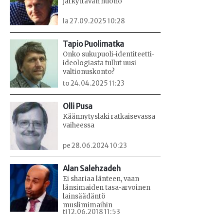
järkyttävän huono
la 27.09.2025 10:28
Tapio Puolimatka
Onko sukupuoli-identiteetti-
ideologiasta tullut uusi
valtionuskonto?
to 24.04.2025 11:23
Olli Pusa
Käännytyslaki ratkaisevassa
vaiheessa
pe 28.06.2024 10:23
Alan Salehzadeh
Ei shariaa länteen, vaan
länsimaiden tasa-arvoinen
lainsäädäntö
muslimimaihin
ti 12.06.2018 11:53