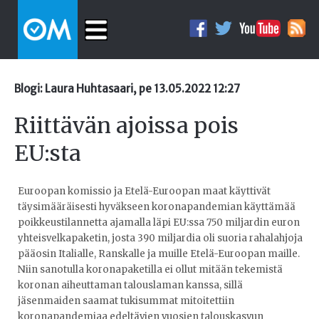
Blogi: Laura Huhtasaari, pe 13.05.2022 12:27
Riittävän ajoissa pois
EU:sta
Euroopan komissio ja Etelä-Euroopan maat käyttivät
täysimääräisesti hyväkseen koronapandemian käyttämää
poikkeustilannetta ajamalla läpi EU:ssa 750 miljardin euron
yhteisvelkapaketin, josta 390 miljardia oli suoria rahalahjoja
pääosin Italialle, Ranskalle ja muille Etelä-Euroopan maille.
Niin sanotulla koronapaketilla ei ollut mitään tekemistä
koronan aiheuttaman talouslaman kanssa, sillä
jäsenmaiden saamat tukisummat mitoitettiin
koronapandemiaa edeltävien vuosien talouskasvun