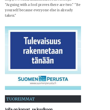
"Arguing with a fool proves there are two." "Be
yourself because everyone else is already
taken."
TUOREIMMAT
Jolla on korvat, se kuulkoon