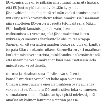
EU-komissiolle on jo pitkään aiheuttanut harmaita hiuksia,
että EU joutuu yhä rahankäytössään kysymään
jäsenvaltioiden mielipidettä. Tämän vuoksi komissio pyrkii
nyt erityisesti koronapaketin takaisinmaksussa lisäämään
niin sanottujen EU-verojen osuutta tulonlähteenä. Mikäli
EU:n budjetti koostuisi pitkälti vain jäsenmaiden
maksamista EU-veroista, eikä jäsenmaksuista kuten
nykyään, ei unionin rahankäytölle olisi mitään rajoja.
Suomen on oltava niiden maiden joukossa, joilla on kanttia
torpata EU:n verokanto-oikeus. Suomella on yksi maailman
korkeimmista veroasteista, minkä vuoksi on kestämätöntä,
että maamme veronmaksajien kuormaa lisättäisiin vielä
unionitason verotuksella.
Korona ja Ukrainan sota alleviivaavat sitä, että
kansallismieliset ovat olleet koko ajan oikeassa.
Omavaraisuus ruuan ja energian suhteen ovat rauhan ja
vakauden tae. Vain noin 150 vuotta sitten joka kymmenes
suomalainen kuoli nälkään. On hyvä pitää mielessä, että
anarkia on kolmen lämpimän aterian päässä.