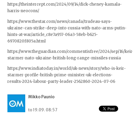
https://theintercept.com/2024/09/14/dick-cheney-kamala-
harris-neocons/
https://www.thestar.com/news/canada/trudeau-says-
ukraine-can-strike-deep-into-russia-with-nato-arms-putin-
hints-at-war/article_c8e7a957-06a3-58eb-b625-
6970820f805a.html
https://www.theguardian.com/commentisfree/2024/sep/16/keir
starmer-nato-ukraine-british-long-range-missiles-russia
https://www.indiatoday.in/world/uk-news/story/who-is-keir-
starmer-profile-british-prime-minister-uk-elections-
results-2024-labour-party-leader-2562860-2024-07-06
Mikko Paunio
to 19.09. 08:57