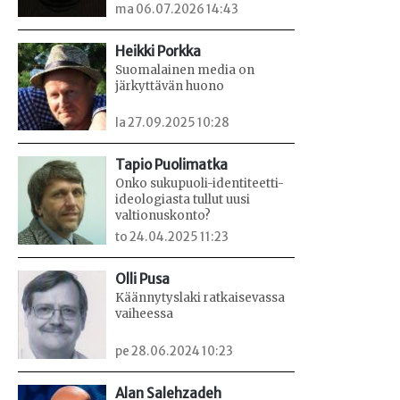
ma 06.07.2026 14:43
Heikki Porkka
Suomalainen media on
järkyttävän huono
la 27.09.2025 10:28
Tapio Puolimatka
Onko sukupuoli-identiteetti-
ideologiasta tullut uusi
valtionuskonto?
to 24.04.2025 11:23
Olli Pusa
Käännytyslaki ratkaisevassa
vaiheessa
pe 28.06.2024 10:23
Alan Salehzadeh