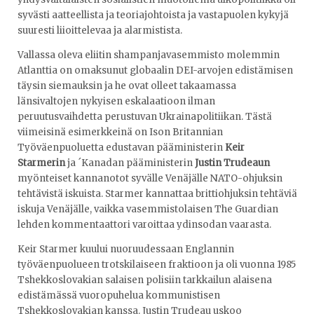
syvästi aatteellista ja teoriajohtoista ja vastapuolen kykyjä
suuresti liioittelevaa ja alarmistista.
Vallassa oleva eliitin shampanjavasemmisto molemmin
Atlanttia on omaksunut globaalin DEI-arvojen edistämisen
täysin siemauksin ja he ovat olleet takaamassa
länsivaltojen nykyisen eskalaatioon ilman
peruutusvaihdetta perustuvan Ukrainapolitiikan. Tästä
viimeisinä esimerkkeinä on Ison Britannian
Työväenpuoluetta edustavan pääministerin
Keir
Starmerin
ja ´Kanadan pääministerin
Justin Trudeaun
myönteiset kannanotot syvälle Venäjälle NATO-ohjuksin
tehtävistä iskuista. Starmer kannattaa brittiohjuksin tehtäviä
iskuja Venäjälle, vaikka vasemmistolaisen The Guardian
lehden kommentaattori varoittaa ydinsodan vaarasta.
Keir Starmer kuului nuoruudessaan Englannin
työväenpuolueen trotskilaiseen fraktioon ja oli vuonna 1985
Tshekkoslovakian salaisen polisiin tarkkailun alaisena
edistämässä vuoropuhelua kommunistisen
Tshekkoslovakian kanssa. Justin Trudeau uskoo