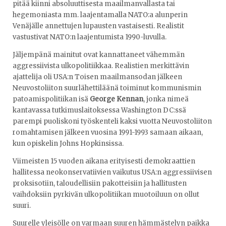
pitää kiinni absoluuttisesta maailmanvallasta tai
hegemoniasta mm. laajentamalla NATO:a alunperin
Venäjälle annettujen lupausten vastaisesti. Realistit
vastustivat NATO:n laajentumista 1990-luvulla.
Jäljempänä mainitut ovat kannattaneet vähemmän
aggressiivista ulkopolitiikkaa. Realistien merkittävin
ajattelija oli USA:n Toisen maailmansodan jälkeen
Neuvostoliiton suurlähettiläänä toiminut kommunismin
patoamispolitiikan isä
George Kennan
, jonka nimeä
kantavassa tutkimuslaitoksessa Washington DC:ssä
parempi puoliskoni työskenteli kaksi vuotta Neuvostoliiton
romahtamisen jälkeen vuosina 1991-1993 samaan aikaan,
kun opiskelin Johns Hopkinsissa.
Viimeisten 15 vuoden aikana erityisesti demokraattien
hallitessa neokonservatiivien vaikutus USA:n aggressiivisen
proksisotiin, taloudellisiin pakotteisiin ja hallitusten
vaihdoksiin pyrkivän ulkopolitiikan muotoiluun on ollut
suuri.
Suurelle yleisölle on varmaan suuren hämmästelyn paikka