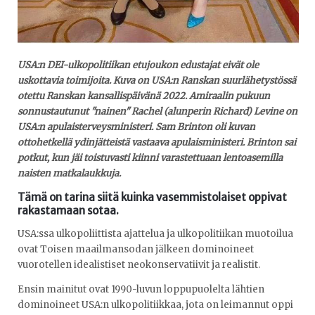
USA:n DEI-ulkopolitiikan etujoukon edustajat eivät ole
uskottavia toimijoita. Kuva on USA:n Ranskan suurlähetystössä
otettu Ranskan kansallispäivänä 2022. Amiraalin pukuun
sonnustautunut "nainen" Rachel (alunperin Richard) Levine on
USA:n apulaisterveysministeri. Sam Brinton oli kuvan
ottohetkellä ydinjätteistä vastaava apulaisministeri. Brinton sai
potkut, kun jäi toistuvasti kiinni varastettuaan lentoasemilla
naisten matkalaukkuja.
Tämä on tarina siitä kuinka vasemmistolaiset oppivat
rakastamaan sotaa.
USA:ssa ulkopoliittista ajattelua ja ulkopolitiikan muotoilua
ovat Toisen maailmansodan jälkeen dominoineet
vuorotellen idealistiset neokonservatiivit ja realistit.
Ensin mainitut ovat 1990-luvun loppupuolelta lähtien
dominoineet USA:n ulkopolitiikkaa, jota on leimannut oppi