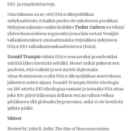
DEI- ja ympäristöarvoja.
Oma lukunsa on se, että USA:n ulkopolitiikan
nykykaaderisto ei kaikin puolin ole uskottavaa porukkaa.
Nykyjournalismin vankin kriitikko
Tucker Carlson
on tehnyt
yhden humoristisen segmentin jossa hän vertasi Venäjän
vallankumouksen ammattimaista etujoukkoa nykyiseen
USA:n DEI-vallankumouskaaderistoon (Kuva).
Donald Trumpin
valinta USA:n seuraavaksi presidentiksi
näyttää lähes itsestään selvältä. Monet seikat puhuvat sen
puolesta, että realistit ja sen myötä diplomatia
ottaa dominoivan roolin USA:n ulkopolitiikan muotoilussa
jatkuvien sotien sijaan. Donald Trumpin MAGA-ideologia
on 180 astetta DEI-ideologiaa vastaan ja toisaalta USA ottaa
joka 100. päivä triljoonan dollarin verran valtion velkaa
pitääkseen yllä globaalia hegemoniaa, mikä ei ole kestävää
pitkän päälle.
Viitteet
Review by: John B. Judis:
The Rise of Neoconservatism: