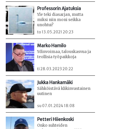
Professorin Ajatuksia
Yle teki diasarjan, mutta
miksi niin moni seikka
unohtui?
to 13.05.2021 20:23
Marko Hamilo
Ydinvoimaa, talouskasvua ja
teollisia työpaikkoja
ti 28.03.2023 20:22
Jukka Hankamäki
Sähköistävä klikinvastainen
uutinen
su 07.01.2024 18:08
Petteri Hiienkoski
Onko suhteiden