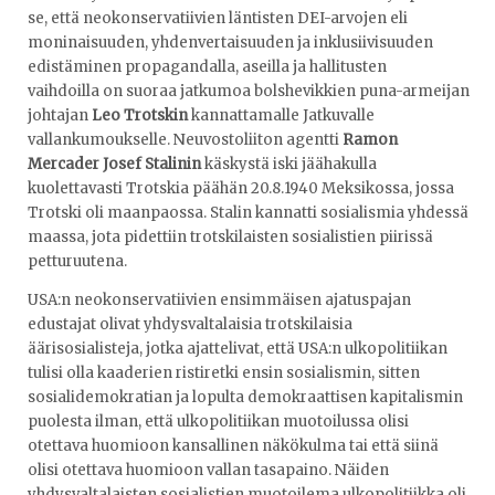
se, että neokonservatiivien läntisten DEI-arvojen eli
moninaisuuden, yhdenvertaisuuden ja inklusiivisuuden
edistäminen propagandalla, aseilla ja hallitusten
vaihdoilla on suoraa jatkumoa bolshevikkien puna-armeijan
johtajan
Leo Trotskin
kannattamalle Jatkuvalle
vallankumoukselle. Neuvostoliiton agentti
Ramon
Mercader
Josef Stalinin
käskystä iski jäähakulla
kuolettavasti Trotskia päähän 20.8.1940 Meksikossa, jossa
Trotski oli maanpaossa. Stalin kannatti sosialismia yhdessä
maassa, jota pidettiin trotskilaisten sosialistien piirissä
petturuutena.
USA:n neokonservatiivien ensimmäisen ajatuspajan
edustajat olivat yhdysvaltalaisia trotskilaisia
äärisosialisteja, jotka ajattelivat, että USA:n ulkopolitiikan
tulisi olla kaaderien ristiretki ensin sosialismin, sitten
sosialidemokratian ja lopulta demokraattisen kapitalismin
puolesta ilman, että ulkopolitiikan muotoilussa olisi
otettava huomioon kansallinen näkökulma tai että siinä
olisi otettava huomioon vallan tasapaino. Näiden
yhdysvaltalaisten sosialistien muotoilema ulkopolitiikka oli