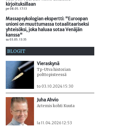
kirjoituksillaan
pe 08.05. 17:13
Massapsykologian ekspertti: "Euroopan
unioni on muuttumassa totaalitaariseksi
yhteisöksi, joka haluaa sotaa Venäjän
kanssa"
su 03.05. 13:35
BLOGIT
Vieraskynä
Tp-Utva historian
polttopisteessä
to 03.10.2024 15:30
Juha Ahvio
Artemis kohti Kuuta
la 11.04.2026 12:53