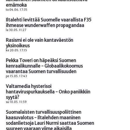
emämoka
to 04.06. 17:35
Iltalehti levittää Suomelle vaarallista F35
ihmease wunderwaffen propagandaa
la 30.05. 11:27
Rasismi ei ole vain kantaväestön
yksinoikeus
ke 20.05. 17:15
Pekka Toveri on häpeäksi Suomen
kenraalikunnalle - Globaalikokoomus
vaarantaa Suomen turvallisuuden
pe 15.05. 17:43
Valtamedia hysterisoi
hantaviruspurkauksella - Onko paniikkiin
syytä?
su 10.05. 11:59
Suomalaisten turvallisuuspoliittinen
kaasuvalotus - Iltalehden maaninen
sodanlietsoja Lauri Nurmi saattaa Suomen
suureen vaaraan viime aikaisilla