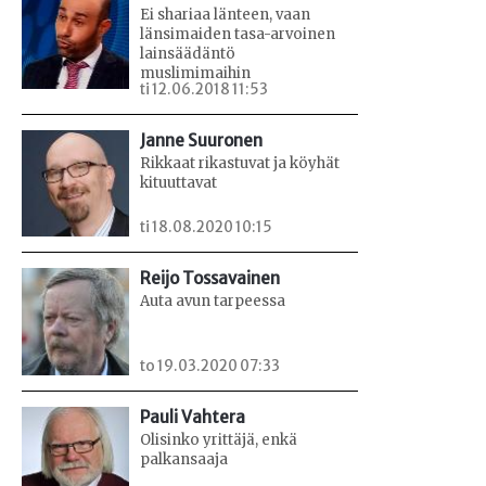
Ei shariaa länteen, vaan
länsimaiden tasa-arvoinen
lainsäädäntö
muslimimaihin
ti 12.06.2018 11:53
Janne Suuronen
Rikkaat rikastuvat ja köyhät
kituuttavat
ti 18.08.2020 10:15
Reijo Tossavainen
Auta avun tarpeessa
to 19.03.2020 07:33
Pauli Vahtera
Olisinko yrittäjä, enkä
palkansaaja