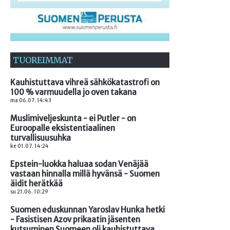
TUOREIMMAT
Kauhistuttava vihreä sähkökatastrofi on
100 % varmuudella jo oven takana
ma 06.07. 14:43
Muslimiveljeskunta - ei Putler - on
Euroopalle eksistentiaalinen
turvallisuusuhka
ke 01.07. 14:24
Epstein-luokka haluaa sodan Venäjää
vastaan hinnalla millä hyvänsä - Suomen
äidit herätkää
su 21.06. 10:29
Suomen eduskunnan Yaroslav Hunka hetki
- Fasistisen Azov prikaatin jäsenten
kutsuminen Suomeen oli kauhistuttava