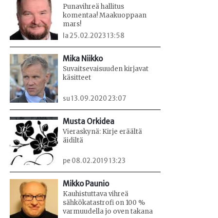
Punavihreä hallitus
komentaa! Maakuoppaan
mars!
la 25.02.2023 13:58
Mika Niikko
Suvaitsevaisuuden kirjavat
käsitteet
su 13.09.2020 23:07
Musta Orkidea
Vieraskynä: Kirje eräältä
äidiltä
pe 08.02.2019 13:23
Mikko Paunio
Kauhistuttava vihreä
sähkökatastrofi on 100 %
varmuudella jo oven takana