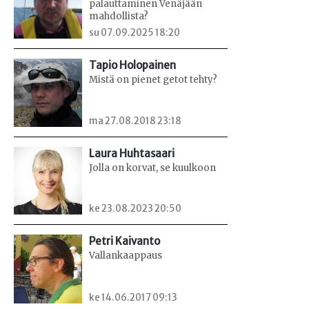
palauttaminen Venäjään
mahdollista?
su 07.09.2025 18:20
Tapio Holopainen
Mistä on pienet getot tehty?
ma 27.08.2018 23:18
Laura Huhtasaari
Jolla on korvat, se kuulkoon
ke 23.08.2023 20:50
Petri Kaivanto
Vallankaappaus
ke 14.06.2017 09:13