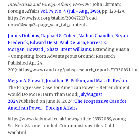
Intellectuals and Foreign Affairs, 1945-1994
John Ehrman;
Foreign Affairs
Vol. 74, No. 4 (Jul. - Aug., 1995)
, pp. 123-129.
https://www.jstor.org/stable/20047213?read-
now=1&seq=2#page_scan_tab_contents
James Dobbins
,
Raphael S. Cohen
,
Nathan Chandler
,
Bryan
Frederick
,
Edward Geist
,
Paul DeLuca
,
Forrest E.
Morgan
,
Howard J. Shatz
,
Brent Williams
. Extending Russia
- Competing from Advantageous Ground; Research
Published Apr 24,
2019: https://www.rand.org/pubs/research_reports/RR3063.html
Megan A. Stewart, Jonathan B. Petkun, and Mara R. Revkin
.
The Progressive Case for American Power - Retrenchment
Would Do More Harm Than Good;
July/August
2024
Published on June 18, 2024:
The Progressive Case for
American Power | Foreign Affairs
https://www.dailymail.co.uk/news/article-13532089/young-
Sir-Keir-Starmer-ended-Communist-spy-files-Cold-
War.html