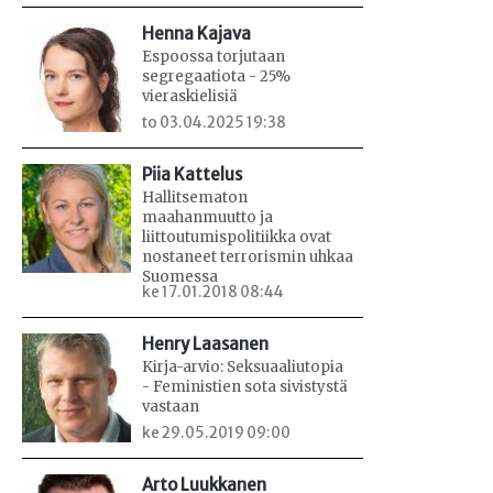
Henna Kajava
Espoossa torjutaan
segregaatiota - 25%
vieraskielisiä
to 03.04.2025 19:38
Piia Kattelus
Hallitsematon
maahanmuutto ja
liittoutumispolitiikka ovat
nostaneet terrorismin uhkaa
Suomessa
ke 17.01.2018 08:44
Henry Laasanen
Kirja-arvio: Seksuaaliutopia
- Feministien sota sivistystä
vastaan
ke 29.05.2019 09:00
Arto Luukkanen