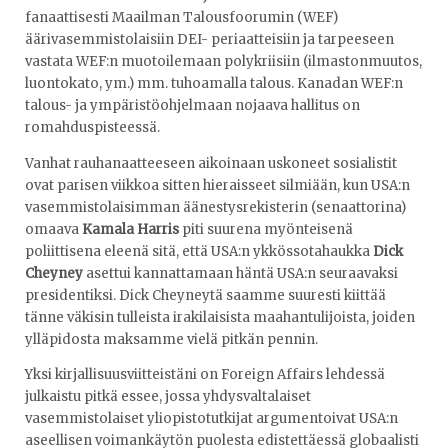
fanaattisesti Maailman Talousfoorumin (WEF)
äärivasemmistolaisiin DEI- periaatteisiin ja tarpeeseen
vastata WEF:n muotoilemaan polykriisiin (ilmastonmuutos,
luontokato, ym.) mm. tuhoamalla talous. Kanadan WEF:n
talous- ja ympäristöohjelmaan nojaava hallitus on
romahduspisteessä.
Vanhat rauhanaatteeseen aikoinaan uskoneet sosialistit
ovat parisen viikkoa sitten hieraisseet silmiään, kun USA:n
vasemmistolaisimman äänestysrekisterin (senaattorina)
omaava
Kamala Harris
piti suurena myönteisenä
poliittisena eleenä sitä, että USA:n ykkössotahaukka
Dick
Cheyney
asettui kannattamaan häntä USA:n seuraavaksi
presidentiksi. Dick Cheyneytä saamme suuresti kiittää
tänne väkisin tulleista irakilaisista maahantulijoista, joiden
ylläpidosta maksamme vielä pitkän pennin.
Yksi kirjallisuusviitteistäni on Foreign Affairs lehdessä
julkaistu pitkä essee, jossa yhdysvaltalaiset
vasemmistolaiset yliopistotutkijat argumentoivat USA:n
aseellisen voimankäytön puolesta edistettäessä globaalisti