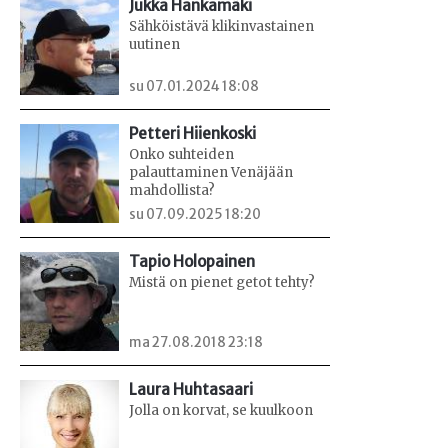
Jukka Hankamäki
Sähköistävä klikinvastainen
uutinen
su 07.01.2024 18:08
Petteri Hiienkoski
Onko suhteiden
palauttaminen Venäjään
mahdollista?
su 07.09.2025 18:20
Tapio Holopainen
Mistä on pienet getot tehty?
ma 27.08.2018 23:18
Laura Huhtasaari
Jolla on korvat, se kuulkoon