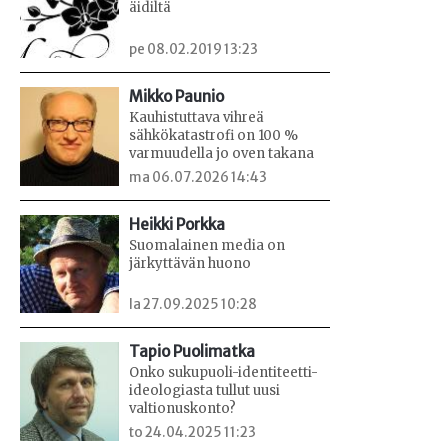
äidiltä
pe 08.02.2019 13:23
Mikko Paunio
Kauhistuttava vihreä
sähkökatastrofi on 100 %
varmuudella jo oven takana
ma 06.07.2026 14:43
Heikki Porkka
Suomalainen media on
järkyttävän huono
la 27.09.2025 10:28
Tapio Puolimatka
Onko sukupuoli-identiteetti-
ideologiasta tullut uusi
valtionuskonto?
to 24.04.2025 11:23