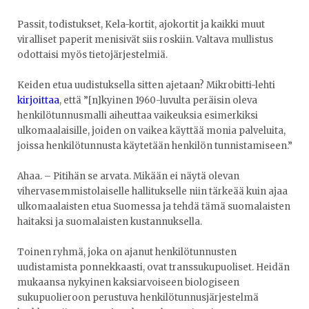
Passit, todistukset, Kela-kortit, ajokortit ja kaikki muut
viralliset paperit menisivät siis roskiin. Valtava mullistus
odottaisi myös tietojärjestelmiä.
Keiden etua uudistuksella sitten ajetaan? Mikrobitti-lehti
kirjoittaa
, että ”[n]kyinen 1960-luvulta peräisin oleva
henkilötunnusmalli aiheuttaa vaikeuksia esimerkiksi
ulkomaalaisille, joiden on vaikea käyttää monia palveluita,
joissa henkilötunnusta käytetään henkilön tunnistamiseen.”
Ahaa. – Pitihän se arvata. Mikään ei näytä olevan
vihervasemmistolaiselle hallitukselle niin tärkeää kuin ajaa
ulkomaalaisten etua Suomessa ja tehdä tämä suomalaisten
haitaksi ja suomalaisten kustannuksella.
Toinen ryhmä, joka on ajanut henkilötunnusten
uudistamista ponnekkaasti, ovat transsukupuoliset. Heidän
mukaansa nykyinen kaksiarvoiseen biologiseen
sukupuolieroon perustuva henkilötunnusjärjestelmä