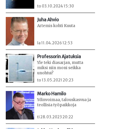
to 03.10.2024 15:30
Juha Ahvio
Artemis kohti Kuuta
la 11.04.2026 12:53
Professorin Ajatuksia
Yle teki diasarjan, mutta
miksi niin moni seikka
unohtui?
to 13.05.2021 20:23
Marko Hamilo
Ydinvoimaa, talouskasvua ja
teollisia työpaikkoja
ti 28.03.2023 20:22