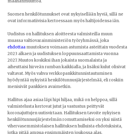
maahanmuuttoa.
Suomen henkilötunnukset ovat nykyisellään hyviä, sillä ne
ovat informatiivisia kertoessaan myös haltijoidensa iän.
Uudistus on hallituksen aloitteesta valmisteilla muun
muassa valtiovarainministeriön työryhmässä, joka
ehdottaa
muutoksen voimaan astumista asteittain vuodesta
2023 alkaen ja uudistuksen loppuunsaattamista vuonna
2027. Muutos koskiksi ihan jokaista suomalaista ja
aiheuttaisi hirveän rumban kaikkialla, ja lisäksi kulut olisivat
valtavat. Myös vahva verkkopankkitunnistautuminen
hyödyntää nykyistä henkilötunnusjärjestelmää, eli roskiin
menisivät pankkien avaimetkin.
Hallitus ajaa asiaa läpi hipi hiljaa, mikä on helppoa, sillä
valmistelusta kertovat jutut ja vastustus peittyvät
koronajuttujen uutisvirtaan. Hallituksen tavoite nykyisen
henkilötunnusjärjestelmän romuttamiseksi on yksi niistä
vihervasemmistolaisen hallituksen hulluista ehdotuksista,
jotka pitää ampua ensimmäisten joukossa alas.