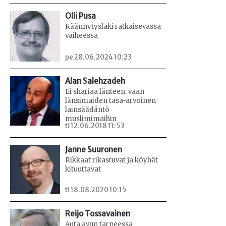
Olli Pusa
Käännytyslaki ratkaisevassa
vaiheessa
pe 28.06.2024 10:23
Alan Salehzadeh
Ei shariaa länteen, vaan
länsimaiden tasa-arvoinen
lainsäädäntö
muslimimaihin
ti 12.06.2018 11:53
Janne Suuronen
Rikkaat rikastuvat ja köyhät
kituuttavat
ti 18.08.2020 10:15
Reijo Tossavainen
Auta avun tarpeessa