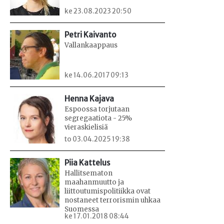
ke 23.08.2023 20:50
Petri Kaivanto
Vallankaappaus
ke 14.06.2017 09:13
Henna Kajava
Espoossa torjutaan
segregaatiota - 25%
vieraskielisiä
to 03.04.2025 19:38
Piia Kattelus
Hallitsematon
maahanmuutto ja
liittoutumispolitiikka ovat
nostaneet terrorismin uhkaa
Suomessa
ke 17.01.2018 08:44