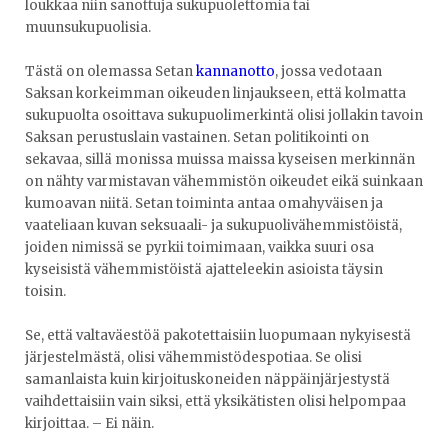
loukkaa niin sanottuja sukupuolettomia tai
muunsukupuolisia.
Tästä on olemassa Setan
kannanotto
, jossa vedotaan
Saksan korkeimman oikeuden linjaukseen, että kolmatta
sukupuolta osoittava sukupuolimerkintä olisi jollakin tavoin
Saksan perustuslain vastainen. Setan politikointi on
sekavaa, sillä monissa muissa maissa kyseisen merkinnän
on nähty varmistavan vähemmistön oikeudet eikä suinkaan
kumoavan niitä. Setan toiminta antaa omahyväisen ja
vaateliaan kuvan seksuaali- ja sukupuolivähemmistöistä,
joiden nimissä se pyrkii toimimaan, vaikka suuri osa
kyseisistä vähemmistöistä ajatteleekin asioista täysin
toisin.
Se, että valtaväestöä pakotettaisiin luopumaan nykyisestä
järjestelmästä, olisi vähemmistödespotiaa. Se olisi
samanlaista kuin kirjoituskoneiden näppäinjärjestystä
vaihdettaisiin vain siksi, että yksikätisten olisi helpompaa
kirjoittaa. – Ei näin.