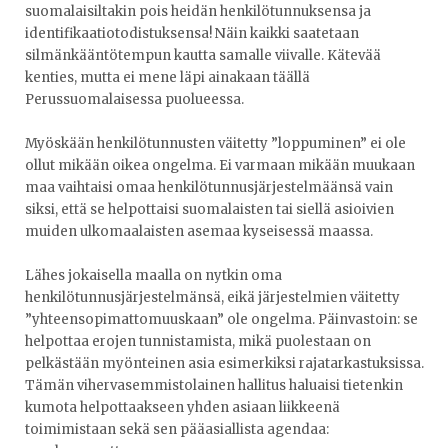
suomalaisiltakin pois heidän henkilötunnuksensa ja
identifikaatiotodistuksensa! Näin kaikki saatetaan
silmänkääntötempun kautta samalle viivalle. Kätevää
kenties, mutta ei mene läpi ainakaan täällä
Perussuomalaisessa puolueessa.
Myöskään henkilötunnusten väitetty ”loppuminen” ei ole
ollut mikään oikea ongelma. Ei varmaan mikään muukaan
maa vaihtaisi omaa henkilötunnusjärjestelmäänsä vain
siksi, että se helpottaisi suomalaisten tai siellä asioivien
muiden ulkomaalaisten asemaa kyseisessä maassa.
Lähes jokaisella maalla on nytkin oma
henkilötunnusjärjestelmänsä, eikä järjestelmien väitetty
”yhteensopimattomuuskaan” ole ongelma. Päinvastoin: se
helpottaa erojen tunnistamista, mikä puolestaan on
pelkästään myönteinen asia esimerkiksi rajatarkastuksissa.
Tämän vihervasemmistolainen hallitus haluaisi tietenkin
kumota helpottaakseen yhden asiaan liikkeenä
toimimistaan sekä sen pääasiallista agendaa: