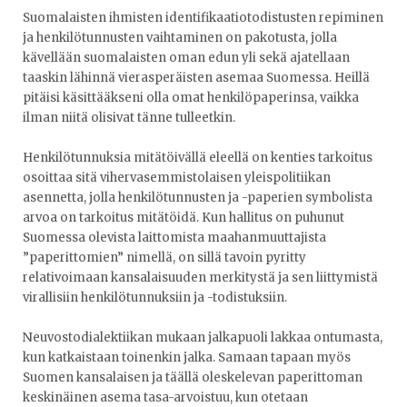
Suomalaisten ihmisten identifikaatiotodistusten repiminen
ja henkilötunnusten vaihtaminen on pakotusta, jolla
kävellään suomalaisten oman edun yli sekä ajatellaan
taaskin lähinnä vierasperäisten asemaa Suomessa. Heillä
pitäisi käsittääkseni olla omat henkilöpaperinsa, vaikka
ilman niitä olisivat tänne tulleetkin.
Henkilötunnuksia mitätöivällä eleellä on kenties tarkoitus
osoittaa sitä vihervasemmistolaisen yleispolitiikan
asennetta, jolla henkilötunnusten ja -paperien symbolista
arvoa on tarkoitus mitätöidä. Kun hallitus on puhunut
Suomessa olevista laittomista maahanmuuttajista
”paperittomien” nimellä, on sillä tavoin pyritty
relativoimaan kansalaisuuden merkitystä ja sen liittymistä
virallisiin henkilötunnuksiin ja -todistuksiin.
Neuvostodialektiikan mukaan jalkapuoli lakkaa ontumasta,
kun katkaistaan toinenkin jalka. Samaan tapaan myös
Suomen kansalaisen ja täällä oleskelevan paperittoman
keskinäinen asema tasa-arvoistuu, kun otetaan