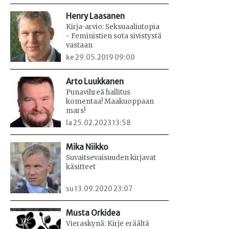
Henry Laasanen
Kirja-arvio: Seksuaaliutopia
- Feministien sota sivistystä
vastaan
ke 29.05.2019 09:00
Arto Luukkanen
Punavihreä hallitus
komentaa! Maakuoppaan
mars!
la 25.02.2023 13:58
Mika Niikko
Suvaitsevaisuuden kirjavat
käsitteet
su 13.09.2020 23:07
Musta Orkidea
Vieraskynä: Kirje eräältä