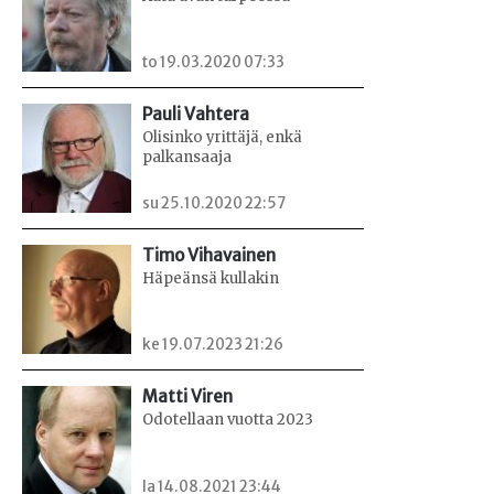
to 19.03.2020 07:33
Pauli Vahtera
Olisinko yrittäjä, enkä
palkansaaja
su 25.10.2020 22:57
Timo Vihavainen
Häpeänsä kullakin
ke 19.07.2023 21:26
Matti Viren
Odotellaan vuotta 2023
la 14.08.2021 23:44