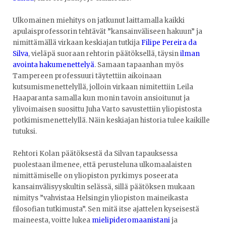
Ulkomainen miehitys on jatkunut laittamalla kaikki
apulaisprofessorin tehtävät ”kansainväliseen hakuun” ja
nimittämällä virkaan keskiajan tutkija
Filipe Pereira da
Silva
, vieläpä suoraan rehtorin päätöksellä, täysin
ilman
avointa hakumenettelyä
. Samaan tapaanhan myös
Tampereen professuuri täytettiin aikoinaan
kutsumismenettelyllä, jolloin virkaan nimitettiin Leila
Haaparanta samalla kun monin tavoin ansioitunut ja
ylivoimaisen suosittu Juha Varto savustettiin yliopistosta
potkimismenettelyllä. Näin keskiajan historia tulee kaikille
tutuksi.
Rehtori Kolan päätöksestä da Silvan tapauksessa
puolestaan ilmenee, että perusteluna ulkomaalaisten
nimittämiselle on yliopiston pyrkimys poseerata
kansainvälisyyskultin selässä, sillä päätöksen mukaan
nimitys ”vahvistaa Helsingin yliopiston maineikasta
filosofian tutkimusta”. Sen mitä itse ajattelen kyseisestä
maineesta, voitte lukea
mielipideromaanistani
ja