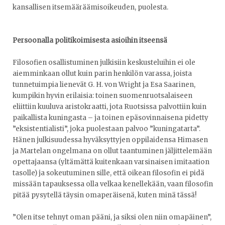
kansallisen itsemääräämisoikeuden, puolesta.
Persoonalla politikoimisesta asioihin itseensä
Filosofien osallistuminen julkisiin keskusteluihin ei ole
aiemminkaan ollut kuin parin henkilön varassa, joista
tunnetuimpia lienevät G. H. von Wright ja Esa Saarinen,
kumpikin hyvin erilaisia: toinen suomenruotsalaiseen
eliittiin kuuluva aristokraatti, jota Ruotsissa palvottiin kuin
paikallista kuningasta – ja toinen epäsovinnaisena pidetty
”eksistentialisti”, joka puolestaan palvoo ”kuningatarta”.
Hänen julkisuudessa hyväksyttyjen oppilaidensa Himasen
ja Martelan ongelmana on ollut taantuminen jäljittelemään
opettajaansa (yltämättä kuitenkaan varsinaisen imitaation
tasolle) ja sokeutuminen sille, että oikean filosofin ei pidä
missään tapauksessa olla velkaa kenellekään, vaan filosofin
pitää pysytellä täysin omaperäisenä, kuten minä tässä!
”Olen itse tehnyt oman pääni, ja siksi olen niin omapäinen”,