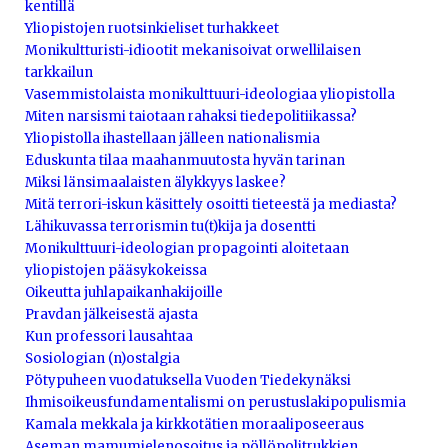
kentillä
Yliopistojen ruotsinkieliset turhakkeet
Monikultturisti-idiootit mekanisoivat orwellilaisen
tarkkailun
Vasemmistolaista monikulttuuri-ideologiaa yliopistolla
Miten narsismi taiotaan rahaksi tiedepolitiikassa?
Yliopistolla ihastellaan jälleen nationalismia
Eduskunta tilaa maahanmuutosta hyvän tarinan
Miksi länsimaalaisten älykkyys laskee?
Mitä terrori-iskun käsittely osoitti tieteestä ja mediasta?
Lähikuvassa terrorismin tu(t)kija ja dosentti
Monikulttuuri-ideologian propagointi aloitetaan
yliopistojen pääsykokeissa
Oikeutta juhlapaikanhakijoille
Pravdan jälkeisestä ajasta
Kun professori lausahtaa
Sosiologian (n)ostalgia
Pötypuheen vuodatuksella Vuoden Tiedekynäksi
Ihmisoikeusfundamentalismi on perustuslakipopulismia
Kamala mekkala ja kirkkotätien moraaliposeeraus
Aseman mamumielenosoitus ja pöllöpolitrukkien