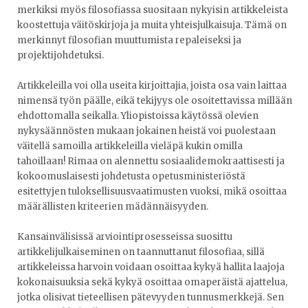
merkiksi myös filosofiassa suositaan nykyisin artikkeleista
koostettuja väitöskirjoja ja muita yhteisjulkaisuja. Tämä on
merkinnyt filosofian muuttumista repaleiseksi ja
projektijohdetuksi.
Artikkeleilla voi olla useita kirjoittajia, joista osa vain laittaa
nimensä työn päälle, eikä tekijyys ole osoitettavissa millään
ehdottomalla seikalla. Yliopistoissa käytössä olevien
nykysäännösten mukaan jokainen heistä voi puolestaan
väitellä samoilla artikkeleilla vieläpä kukin omilla
tahoillaan! Rimaa on alennettu sosiaalidemokraattisesti ja
kokoomuslaisesti johdetusta opetusministeriöstä
esitettyjen tuloksellisuusvaatimusten vuoksi, mikä osoittaa
määrällisten kriteerien mädännäisyyden.
Kansainvälisissä arviointiprosesseissa suosittu
artikkelijulkaiseminen on taannuttanut filosofiaa, sillä
artikkeleissa harvoin voidaan osoittaa kykyä hallita laajoja
kokonaisuuksia sekä kykyä osoittaa omaperäistä ajattelua,
jotka olisivat tieteellisen pätevyyden tunnusmerkkejä. Sen