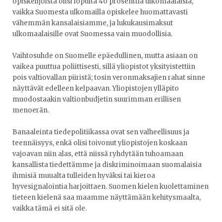
opiskelijoista olisi lopulta 40 prosenttia ulkomaalaisia,
vaikka Suomesta ulkomailla opiskelee huomattavasti
vähemmän kansalaisiamme, ja lukukausimaksut
ulkomaalaisille ovat Suomessa vain muodollisia.
Vaihtosuhde on Suomelle epäedullinen, mutta asiaan on
vaikea puuttua poliittisesti, sillä yliopistot yksityistettiin
pois valtiovallan piiristä; tosin veronmaksajien rahat sinne
näyttävät edelleen kelpaavan. Yliopistojen ylläpito
muodostaakin valtionbudjetin suurimman erillisen
menoerän.
Banaaleinta tiedepolitiikassa ovat sen valheellisuus ja
teennäisyys, enkä olisi toivonut yliopistojen koskaan
vajoavan niin alas, että niissä ryhdytään tuhoamaan
kansallista tiedettämme ja diskriminoimaan suomalaisia
ihmisiä muualta tulleiden hyväksi tai kieroa
hyvesignalointia harjoittaen. Suomen kielen kuolettaminen
tieteen kielenä saa maamme näyttämään kehitysmaalta,
vaikka tämä ei sitä ole.