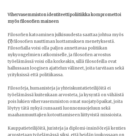
Vihervasemmiston identiteettipoliitiikka kompromettoi
myös filosofien maineen
Filosofien katoaminen julkisuudesta saattaa johtua myös
(7)
filosofien nauttiman luottamuksen menetyksestä.
Filosofialla voisi olla paljon annettavaa politiikan
nykyongelmien ratkomiselle, ja filosofien arvostus
työelämässä voisi olla korkeakin, sillä filosofeilla ovat
hallussaan loogisen ajattelun välineet, joita tarvitaan sekä
yrityksissä että politiikassa.
Filosofeja, humanisteja ja yhteiskuntatieteilijöitä ei
työelämässä kuitenkaan arvosteta, ja kysyntä on vähäistä
pois lukien vihervasemmiston omat suojatyöpaikat, joita
löytyy tätä nykyä runsaasti luonnonsuojeluun sekä
maahanmuuttajien kotouttamiseen liittyvistä missioista.
Kauppatieteilijöitä, juristeja ja diplomi-insinöörejä kenties
arvostetaan työelämässä siksi, että heidän joukossaan on