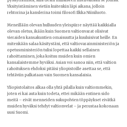
pysäyttämistä, sillä tiesin millaiseen mielivaltaan se johtaa.
Yksityistäminen vietiin kuitenkin läpi aikana, jolloin
rehtorina ja kanslerina toimi filosofi Ilkka Niiniluoto.
Meneillään olevan hulluuden yleispiirre näyttää kaikkialla
olevan oletus, ikään kuin Suomen valtionvarat olisivat
vieraiden kansakuntien omaisuutta ja kuuluisivat heille. En
mitenkään salaa käsitystäni, että valtiovarainministeriön ja
opetusministeriön tulisi lopettaa kaikki sellainen
rahoittaminen, joka koituu muiden kuin omien
kansalaistemme hyväksi. Asian voi sanoa niin, että valtion
rahoituksen ehdoksi pitäisi yliopistoille asettaa se, että
tehtäviin palkataan vain Suomen kansalaisia.
Yliopistolaitos alkaa olla yhtä pilalla kuin valtiommekin,
joten ei kai auta kuin todeta, ettei mikään entinen sido
meitä – eivät menneiden sukupolvien töppäykset eivätkä
muiden hyväksi tehdyt valtionvelat – ja perustaa kokonaan
uusi Suomi.