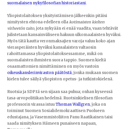
suomalaisen nykyfilosofian historiastani
.
Yliopistolaitoksen yksityistämisen jälkeenkin pitäisi
nimitysten ehtona edelleen olla
kotimaisten kielten
virheetön taito
, jota nykyään ei enää vaadita, vaan tehtävät
julistetaan kansainväliseen hakuun ulkomaalaisten hyväksi.
Myös tätä kautta veronmaksajien varoja valuu koko ajan
vierasperäisten hyväksi kansalaisten valtaosin
rahoittamassa yliopistolaitoksessamme, mikä on
suomalaisten ihmisten suora tappio. Suomen kieltä
osaamattomien nimittäminen on myös vastoin
oikeuskanslerinviraston päätöstä
, jonka mukaan suomen
kielen tulee säilyä yliopiston opetus- ja tutkintokielenä.
Ruotsia ja SDP:tä sen sijaan saa puhua; onhan kyseessä
tasa-arvopolitiikan hedelmä. Ruotsinkielisen filosofian
professorin virassa istuu
Thomas Wallgren
, joka on
toiminut Suomen Sosialidemokraattisen Puolueen
edustajana, ja Vasemmistoliiton Panu Raatikainen taisi
saada nimityksen Hämeen punaiseen napaan,