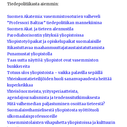
Tiedepolitiikasta aiemmin:
Suomen Akatemia: vasemmistosoturien valheveli
”Professori Baltzar
” tiedepolitiikan mannekiinina
Suomen Akat. ja tieteen alennustila
Parodiahorisontin ylityksiä yliopistoissa
Yliopistotyöpaikat ja opiskelupaikat suomalaisille
Rikastuttavaa maahanmuuttajataustaistatuttamista
Punamustat yliopistolla
Taas uutta näyttöä: yliopistot ovat vasemmiston
bunkkereita
Totuus ulos yliopistoista – vaikka palavilla sepäillä
Yhteiskuntatieteilijöiden huoli sananvapaudesta heittää
kuperkeikkaa
Yhteisönormeista, yritysperiaatteista,
agendajournalismista ja tendenssitutkimuksesta
Mitä valhemedian paljastuminen osoittaa tieteestä?
Suomalaisvihamielisestä yliopistosta syöttötuoli
ulkomaalaisprofessoreille
Vasemmistolaisten vihapuhetta yliopistoissa ja kulttuurin