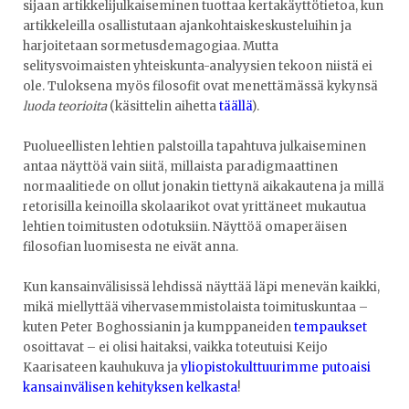
sijaan artikkelijulkaiseminen tuottaa kertakäyttötietoa, kun
artikkeleilla osallistutaan ajankohtaiskeskusteluihin ja
harjoitetaan sormetusdemagogiaa. Mutta
selitysvoimaisten yhteiskunta-analyysien tekoon niistä ei
ole. Tuloksena myös filosofit ovat menettämässä kykynsä
luoda teorioita
(käsittelin aihetta
täällä
).
Puolueellisten lehtien palstoilla tapahtuva julkaiseminen
antaa näyttöä vain siitä, millaista paradigmaattinen
normaalitiede on ollut jonakin tiettynä aikakautena ja millä
retorisilla keinoilla skolaarikot ovat yrittäneet mukautua
lehtien toimitusten odotuksiin. Näyttöä omaperäisen
filosofian luomisesta ne eivät anna.
Kun kansainvälisissä lehdissä näyttää läpi menevän kaikki,
mikä miellyttää vihervasemmistolaista toimituskuntaa –
kuten Peter Boghossianin ja kumppaneiden
tempaukset
osoittavat – ei olisi haitaksi, vaikka toteutuisi Keijo
Kaarisateen kauhukuva ja
yliopistokulttuurimme putoaisi
kansainvälisen kehityksen kelkasta
!