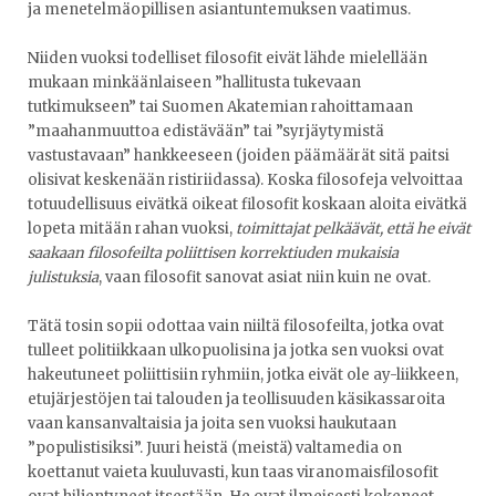
ja menetelmäopillisen asiantuntemuksen vaatimus.
Niiden vuoksi todelliset filosofit eivät lähde mielellään
mukaan minkäänlaiseen ”hallitusta tukevaan
tutkimukseen” tai Suomen Akatemian rahoittamaan
”maahanmuuttoa edistävään” tai ”syrjäytymistä
vastustavaan” hankkeeseen (joiden päämäärät sitä paitsi
olisivat keskenään ristiriidassa). Koska filosofeja velvoittaa
totuudellisuus eivätkä oikeat filosofit koskaan aloita eivätkä
lopeta mitään rahan vuoksi,
toimittajat pelkäävät, että he eivät
saakaan filosofeilta poliittisen korrektiuden mukaisia
julistuksia
, vaan filosofit sanovat asiat niin kuin ne ovat.
Tätä tosin sopii odottaa vain niiltä filosofeilta, jotka ovat
tulleet politiikkaan ulkopuolisina ja jotka sen vuoksi ovat
hakeutuneet poliittisiin ryhmiin, jotka eivät ole ay-liikkeen,
etujärjestöjen tai talouden ja teollisuuden käsikassaroita
vaan kansanvaltaisia ja joita sen vuoksi haukutaan
”populistisiksi”. Juuri heistä (meistä) valtamedia on
koettanut vaieta kuuluvasti, kun taas viranomaisfilosofit