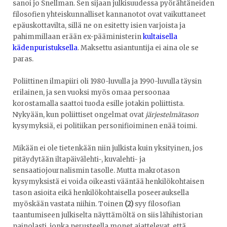
sanoi jo Snellman. Sen sijaan julkisuudessa pyörähtäneiden
filosofien yhteiskunnalliset kannanotot ovat vaikuttaneet
epäuskottavilta, sillä ne on esitetty isien varjoista ja
pahimmillaan erään ex-pääministerin
kultaisella
kädenpuristuksella
. Maksettu asiantuntija ei aina ole se
paras.
Poliittinen ilmapiiri oli 1980-luvulla ja 1990-luvulla täysin
erilainen, ja sen vuoksi myös omaa persoonaa
korostamalla saattoi tuoda esille jotakin poliittista.
Nykyään, kun poliittiset ongelmat ovat
järjestelmätason
kysymyksiä, ei politiikan personifioiminen enää toimi.
Mikään ei ole tietenkään niin julkista kuin yksityinen, jos
pitäydytään iltapäivälehti-, kuvalehti- ja
sensaatiojournalismin tasolle. Mutta makrotason
kysymyksistä ei voida oikeasti vääntää henkilökohtaisen
tason asioita eikä henkilökohtaisella poseerauksella
myöskään vastata niihin. Toinen
(2)
syy filosofian
taantumiseen julkiselta näyttämöltä on siis lähihistorian
painolasti, jonka perusteella monet ajattelevat, että