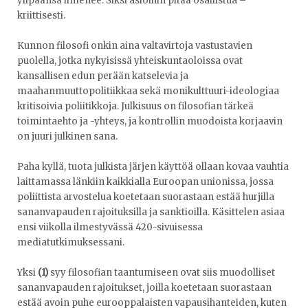
ylipäänsä ilmenee. Siksi asioihin pitää osallistua –
kriittisesti.
Kunnon filosofi onkin aina valtavirtoja vastustavien
puolella, jotka nykyisissä yhteiskuntaoloissa ovat
kansallisen edun perään katselevia ja
maahanmuuttopolitiikkaa sekä monikulttuuri-ideologiaa
kritisoivia poliitikkoja. Julkisuus on filosofian tärkeä
toimintaehto ja -yhteys, ja kontrollin muodoista korjaavin
on juuri julkinen sana.
Paha kyllä, tuota julkista järjen käyttöä ollaan kovaa vauhtia
laittamassa länkiin kaikkialla Euroopan unionissa, jossa
poliittista arvostelua koetetaan suorastaan estää hurjilla
sananvapauden rajoituksilla ja sanktioilla. Käsittelen asiaa
ensi viikolla ilmestyvässä 420-sivuisessa
mediatutkimuksessani.
Yksi
(1)
syy filosofian taantumiseen ovat siis muodolliset
sananvapauden rajoitukset, joilla koetetaan suorastaan
estää avoin puhe eurooppalaisten vapausihanteiden, kuten