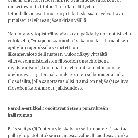
ovat hiljentyneet itsestään. He ovat ilmeisesti kokeneet
musertavan ristiriidan filosofiaan liittyvien
totuudellisuusvaatimusten ja takataskussaan velvoittavan
punaisen tai vihreän jäsenkirjan välillä.
Näin myös yliopistofilosofiassa on päädytty normatiivisella
eetoksella, ”vihapuhesäännöillä” sekä muilla rationaalisen
ajattelun rajoituksilla varustettuun
liikennevalotodellisuuteen. Tulos näkyy yhtäältä
vihervasemmistolaisten filosofien omaehtoisena
mykistymisenä, kun maailma ei toimikaan niin kuin he
unelmoivat – ja toisaalta mikrofonien sulkemisena niiltä
filosofeilta, jolla sanottavaa olisi. Tämä on neljäs
(4)
selitys
filosofien katoamiseen julkisuudesta.
Parodia-artikkelit osoittavat tieteen punavihreän
kallistuman
Eräs selitys
(5)
”uuteen yleiskatsauksettomuuteen” saattaa
piillä yliopistolaitoksen sisäisessä valheellisuudessa, jonka