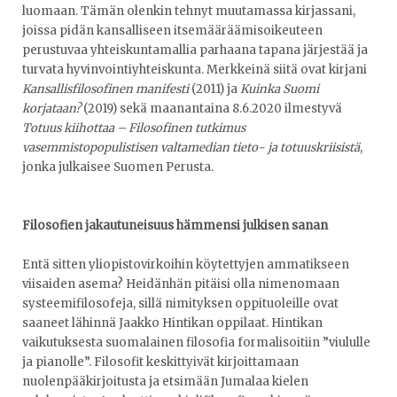
luomaan. Tämän olenkin tehnyt muutamassa kirjassani,
joissa pidän kansalliseen itsemääräämisoikeuteen
perustuvaa yhteiskuntamallia parhaana tapana järjestää ja
turvata hyvinvointiyhteiskunta. Merkkeinä siitä ovat kirjani
Kansallisfilosofinen manifesti
(2011)
ja
Kuinka Suomi
korjataan?
(2019) sekä maanantaina 8.6.2020 ilmestyvä
Totuus kiihottaa – Filosofinen tutkimus
vasemmistopopulistisen valtamedian tieto- ja totuuskriisistä
,
jonka julkaisee Suomen Perusta.
Filosofien jakautuneisuus hämmensi julkisen sanan
Entä sitten yliopistovirkoihin köytettyjen ammatikseen
viisaiden asema? Heidänhän pitäisi olla nimenomaan
systeemifilosofeja, sillä nimityksen oppituoleille ovat
saaneet lähinnä Jaakko Hintikan oppilaat. Hintikan
vaikutuksesta suomalainen filosofia formalisoitiin ”viululle
ja pianolle”. Filosofit keskittyivät kirjoittamaan
nuolenpääkirjoitusta ja etsimään Jumalaa kielen