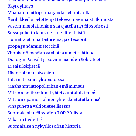
ökyröyhtäys
Maahanmuuttopropagandaa yliopistolla
Ääriliikkeillä pelottelijat tekevät näennäistutkimusta
Vasemmistolainenkin saa ajatella nyt filosofisesti
Sossupuhetta kansojen identiteeteistä
Toimittajat tuhattaitureina, professorit
propagandaministereinä
Yliopistofilosofian vanhat ja uudet ruhtinaat
Dialogin Paavalit ja sovinnaisuuden Sokrateet
Ei saisi kärjistää
Historiallinen aivopieru
Internatsismia yliopistoissa
Maahanmuuttopolitiikan emämunaus
Mitä on politisoitunut yhteiskuntatutkimus?
Mitä on epämoraalinen yhteiskuntatutkimus?
Vihapuhetta valtiotieteellisessä
Suomalaisten filosofien TOP-20-lista
Mikä on tiedettä?
Suomalaisen nykyfilosofian historia