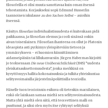
filosofeilla ei olisi muuta sanottavaa kuin oman itsensä
tehostamista. Korjaukseksi sopii Edmund Husserlin
taannoinen iskulause
zu den Sachen Selbst
– asioihin
itseensä.
Käsitys
filosofian
individualistisuudesta ei kuitenkaan pidä
paikkaansa, ja filosofian olemus ja rooli sinänsä onkin
aivan toisenlainen. Filosofian ihanteena on ollut jo Platonin
ideaopista asti pyrkimys yleispätevään tietoon ja
ymmärrykseen – ei huomion kiinnittäminen
aidanseipäisiin tai lillukanvarsiin. Jürgen Habermas kirjoitti
jo teoksessaan
Die neue Unübersichtlichkeit
(1985) ”uudesta
yleiskatsauksettomuudesta”, jonka merkkinä on
kyvyttömyys hallita kokonaisuuksia ja tulkita yhteiskuntaa
selitysvoimaisilla järjestelmäpoliittisilla teorioilla.
Hänelle tuon teorioinnin esikuva oli tietenkin marxilainen,
enkä ole lainkaan samaa mieltä sen selitysvoimaisuudesta.
Mutta yhtä mieltä olen siitä, että teoreettinen malli on
puuttunut, ja siksi olen myös itse ryhtynyt selityksiä