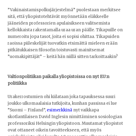
”Vakinaistamispolkujärjestelmä” puolestaan merkitsee
sitä, että yliopistotehtävät myönnetään eläkkeelle
jääneiden professorien apulaisikseen valitsemista
kellokkaista rakentamalla uraa uran päälle. Tikapuille on
numeroitu jopa tasot, joita ei sopisi ohittaa. Tikapuiden
raoissa piileskelijät tuovatkin etsimättä mieleen erään
pitkätukkaisen filosofin toistuvasti mainitsemat
”uomakipittäjät” – keitä hän niillä sitten tarkoittaakin?
Valtionpolitiikan paikalla yliopistoissa on nyt EU:n
politiikka
Urakerrostumien ohi kiilataan joka tapauksessa suuri
joukko ulkomaalaisia tutkijoita, kunhan passissa ei lue
”Suomi – Finland”,
esimerkkinä
nyt vaikkapa
skotlantilaisen David Inglesin nimittäminen sosiologian
professoriksi Helsingin yliopistoon. Muutamat yliopistot
ovat ottaneet oikein tavoitteekseen, että myös