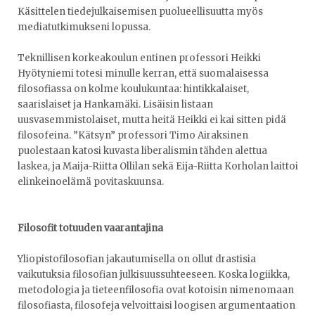
Käsittelen tiedejulkaisemisen puolueellisuutta myös
mediatutkimukseni lopussa.
Teknillisen korkeakoulun entinen professori Heikki
Hyötyniemi totesi minulle kerran, että suomalaisessa
filosofiassa on kolme koulukuntaa: hintikkalaiset,
saarislaiset ja Hankamäki. Lisäisin listaan
uusvasemmistolaiset, mutta heitä Heikki ei kai sitten pidä
filosofeina. ”Kätsyn” professori Timo Airaksinen
puolestaan katosi kuvasta liberalismin tähden alettua
laskea, ja Maija-Riitta Ollilan sekä Eija-Riitta Korholan laittoi
elinkeinoelämä povitaskuunsa.
Filosofit totuuden vaarantajina
Yliopistofilosofian jakautumisella on ollut drastisia
vaikutuksia filosofian julkisuussuhteeseen. Koska logiikka,
metodologia ja tieteenfilosofia ovat kotoisin nimenomaan
filosofiasta, filosofeja velvoittaisi loogisen argumentaation