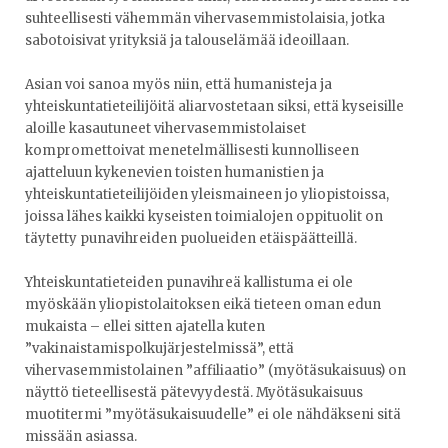
suhteellisesti vähemmän vihervasemmistolaisia, jotka
sabotoisivat yrityksiä ja talouselämää ideoillaan.
Asian voi sanoa myös niin, että humanisteja ja
yhteiskuntatieteilijöitä aliarvostetaan siksi, että kyseisille
aloille kasautuneet vihervasemmistolaiset
kompromettoivat menetelmällisesti kunnolliseen
ajatteluun kykenevien toisten humanistien ja
yhteiskuntatieteilijöiden yleismaineen jo yliopistoissa,
joissa lähes kaikki kyseisten toimialojen oppituolit on
täytetty punavihreiden puolueiden etäispäätteillä.
Yhteiskuntatieteiden punavihreä kallistuma ei ole
myöskään yliopistolaitoksen eikä tieteen oman edun
mukaista – ellei sitten ajatella kuten
”vakinaistamispolkujärjestelmissä”, että
vihervasemmistolainen ”affiliaatio” (myötäsukaisuus) on
näyttö tieteellisestä pätevyydestä. Myötäsukaisuus
muotitermi ”myötäsukaisuudelle” ei ole nähdäkseni sitä
missään asiassa.