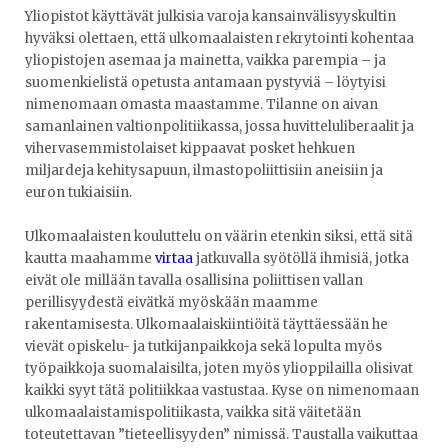
Yliopistot käyttävät julkisia varoja kansainvälisyyskultin
hyväksi olettaen, että ulkomaalaisten rekrytointi kohentaa
yliopistojen asemaa ja mainetta, vaikka parempia – ja
suomenkielistä opetusta antamaan pystyviä – löytyisi
nimenomaan omasta maastamme. Tilanne on aivan
samanlainen valtionpolitiikassa, jossa huvitteluliberaalit ja
vihervasemmistolaiset kippaavat posket hehkuen
miljardeja kehitysapuun, ilmastopoliittisiin aneisiin ja
euron tukiaisiin.
Ulkomaalaisten kouluttelu on väärin etenkin siksi, että sitä
kautta maahamme
virtaa
jatkuvalla syötöllä ihmisiä, jotka
eivät ole millään tavalla osallisina poliittisen vallan
perillisyydestä eivätkä myöskään maamme
rakentamisesta. Ulkomaalaiskiintiöitä täyttäessään he
vievät opiskelu- ja tutkijanpaikkoja sekä lopulta myös
työpaikkoja suomalaisilta, joten myös ylioppilailla olisivat
kaikki syyt tätä politiikkaa vastustaa. Kyse on nimenomaan
ulkomaalaistamispolitiikasta, vaikka sitä väitetään
toteutettavan ”tieteellisyyden” nimissä. Taustalla vaikuttaa