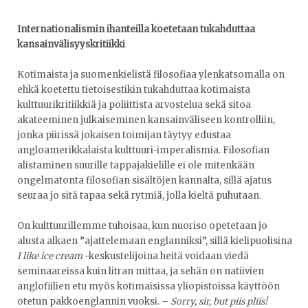
Internationalismin ihanteilla koetetaan tukahduttaa
kansainvälisyyskritiikki
Kotimaista ja suomenkielistä filosofiaa ylenkatsomalla on
ehkä koetettu tietoisestikin tukahduttaa kotimaista
kulttuurikritiikkiä ja poliittista arvostelua sekä sitoa
akateeminen julkaiseminen kansainväliseen kontrolliin,
jonka piirissä jokaisen toimijan täytyy edustaa
angloamerikkalaista kulttuuri-imperalismia. Filosofian
alistaminen suurille tappajakielille ei ole mitenkään
ongelmatonta filosofian sisältöjen kannalta, sillä ajatus
seuraa jo sitä tapaa sekä rytmiä, jolla kieltä puhutaan.
On kulttuurillemme tuhoisaa, kun nuoriso opetetaan jo
alusta alkaen ”ajattelemaan englanniksi”, sillä kielipuolisina
I like ice cream
-keskustelijoina heitä voidaan viedä
seminaareissa kuin litran mittaa, ja sehän on natiivien
anglofiilien etu myös kotimaisissa yliopistoissa käyttöön
otetun pakkoenglannin vuoksi. –
Sorry, sir, but piis pliis!