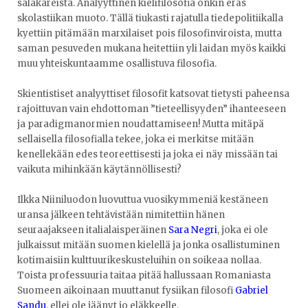
salakareista. Analyyttinen kielifilosofia onkin eräs
skolastiikan muoto. Tällä tiukasti rajatulla tiedepolitiikalla
kyettiin pitämään marxilaiset pois filosofinviroista, mutta
saman pesuveden mukana heitettiin yli laidan myös kaikki
muu yhteiskuntaamme osallistuva filosofia.
Skientistiset analyyttiset filosofit katsovat tietysti paheensa
rajoittuvan vain ehdottoman ”tieteellisyyden” ihanteeseen
ja paradigmanormien noudattamiseen! Mutta mitäpä
sellaisella filosofialla tekee, joka ei merkitse mitään
kenellekään edes teoreettisesti ja joka ei näy missään tai
vaikuta mihinkään käytännöllisesti?
Ilkka Niiniluodon luovuttua vuosikymmeniä kestäneen
uransa jälkeen tehtävistään nimitettiin hänen
seuraajakseen italialaisperäinen
Sara Negri
, joka ei ole
julkaissut mitään suomen kielellä ja jonka osallistuminen
kotimaisiin kulttuurikeskusteluihin on soikeaa nollaa.
Toista professuuria taitaa pitää hallussaan Romaniasta
Suomeen aikoinaan muuttanut fysiikan filosofi
Gabriel
Sandu
, ellei ole jäänyt jo eläkkeelle.