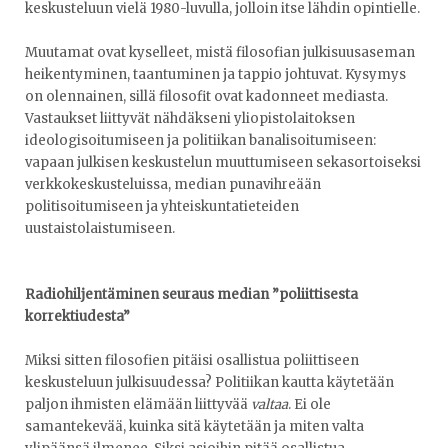
keskusteluun vielä 1980-luvulla, jolloin itse lähdin opintielle.
Muutamat ovat kyselleet, mistä filosofian julkisuusaseman
heikentyminen, taantuminen ja tappio johtuvat. Kysymys
on olennainen, sillä filosofit ovat kadonneet mediasta.
Vastaukset liittyvät nähdäkseni yliopistolaitoksen
ideologisoitumiseen ja politiikan banalisoitumiseen:
vapaan julkisen keskustelun muuttumiseen sekasortoiseksi
verkkokeskusteluissa, median punavihreään
politisoitumiseen ja yhteiskuntatieteiden
uustaistolaistumiseen.
Radiohiljentäminen seuraus median
”poliittisesta
korrektiudesta
”
Miksi sitten filosofien pitäisi osallistua poliittiseen
keskusteluun julkisuudessa? Politiikan kautta käytetään
paljon ihmisten elämään liittyvää
valtaa
. Ei ole
samantekevää, kuinka sitä käytetään ja miten valta