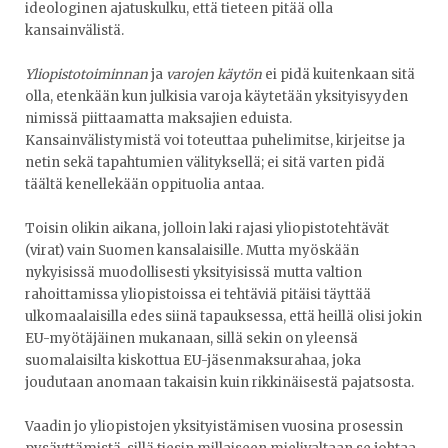
ideologinen ajatuskulku, että tieteen pitää olla
kansainvälistä.
Yliopistotoiminnan
ja
varojen käytön
ei pidä kuitenkaan sitä
olla, etenkään kun julkisia varoja käytetään yksityisyyden
nimissä piittaamatta maksajien eduista.
Kansainvälistymistä voi toteuttaa puhelimitse, kirjeitse ja
netin sekä tapahtumien välityksellä; ei sitä varten pidä
täältä kenellekään oppituolia antaa.
Toisin olikin aikana, jolloin laki rajasi yliopistotehtävät
(virat) vain Suomen kansalaisille. Mutta myöskään
nykyisissä muodollisesti yksityisissä mutta valtion
rahoittamissa yliopistoissa ei tehtäviä pitäisi täyttää
ulkomaalaisilla edes siinä tapauksessa, että heillä olisi jokin
EU-myötäjäinen mukanaan, sillä sekin on yleensä
suomalaisilta kiskottua EU-jäsenmaksurahaa, joka
joudutaan anomaan takaisin kuin rikkinäisestä pajatsosta.
Vaadin jo yliopistojen yksityistämisen vuosina prosessin