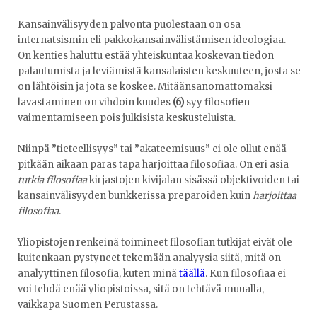
Kansainvälisyyden palvonta puolestaan on osa
internatsismin eli pakkokansainvälistämisen ideologiaa.
On kenties haluttu estää yhteiskuntaa koskevan tiedon
palautumista ja leviämistä kansalaisten keskuuteen, josta se
on lähtöisin ja jota se koskee. Mitäänsanomattomaksi
lavastaminen on vihdoin kuudes
(6)
syy filosofien
vaimentamiseen pois julkisista keskusteluista.
Niinpä ”tieteellisyys” tai ”akateemisuus” ei ole ollut enää
pitkään aikaan paras tapa harjoittaa filosofiaa. On eri asia
tutkia filosofiaa
kirjastojen kivijalan sisässä objektivoiden tai
kansainvälisyyden bunkkerissa preparoiden kuin
harjoittaa
filosofiaa
.
Yliopistojen renkeinä toimineet filosofian tutkijat eivät ole
kuitenkaan pystyneet tekemään analyysia siitä, mitä on
analyyttinen filosofia, kuten minä
täällä
. Kun filosofiaa ei
voi tehdä enää yliopistoissa, sitä on tehtävä muualla,
vaikkapa Suomen Perustassa.