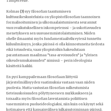
Tampereelle.
Kolmas
(3)
syy filosofian taantumiseen
kulttuurikeskusteluista on yliopistofilosofian taannoinen
formalisoituminen ja ulkomaalaistumisesta seurannut
vuorovaikutuksellinen inkompetenssi – ja uskottavuuden
menetykseen sen uusvasemmistolaistuminen. Niiden
ohelle ilmaantui myös fundamentaalivihreytenä tunnettu
kiilusilmäisyys, jonka piirissä ei olla kiinnostuneita tiedosta
eikä totuudesta, vaan yliopistoihin hakeudutaan
parantamaan maailmaa ”tasa-arvoisuuden” ja ”yleisen
oikeudenmukaisuuden” nimissä – perin ideologisia
käsitteitä kaikki.
En pyri kamppailemaan filosofiaan liittyviä
järjestelmällisyyden vaatimuksia vastaan vaan niiden
puolesta. Mutta vastustan filosofian sulkeutumista
tieteisuskoisuuden pölyttyneeseen nurkkaukseen ja
toisaalta myös filosofian laventamista poliittisen
vasemmiston puolueideologiaksi, niin kuin on käynyt sekä
kotimaisen että kansainvälisen julkaisutoiminnan piirissä.