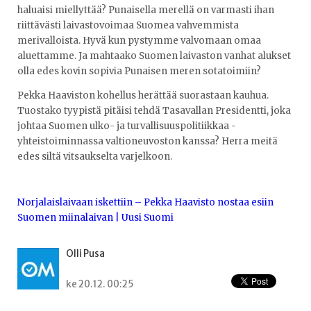
haluaisi miellyttää? Punaisella merellä on varmasti ihan
riittävästi laivastovoimaa Suomea vahvemmista
merivalloista. Hyvä kun pystymme valvomaan omaa
aluettamme. Ja mahtaako Suomen laivaston vanhat alukset
olla edes kovin sopivia Punaisen meren sotatoimiin?
Pekka Haaviston kohellus herättää suorastaan kauhua.
Tuostako tyypistä pitäisi tehdä Tasavallan Presidentti, joka
johtaa Suomen ulko- ja turvallisuuspolitiikkaa -
yhteistoiminnassa valtioneuvoston kanssa? Herra meitä
edes siltä vitsaukselta varjelkoon.
Norjalaislaivaan iskettiin – Pekka Haavisto nostaa esiin
Suomen miinalaivan | Uusi Suomi
Olli Pusa
ke 20.12. 00:25