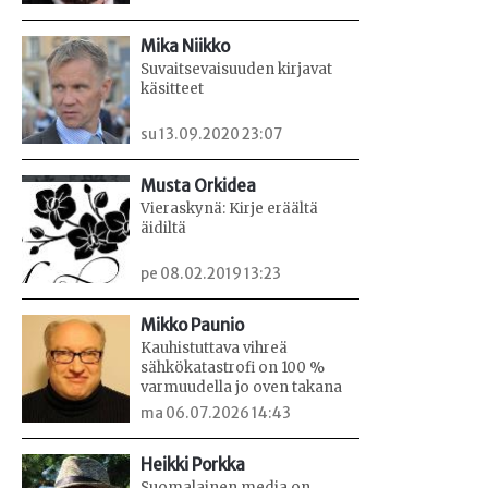
Mika Niikko
Suvaitsevaisuuden kirjavat
käsitteet
su 13.09.2020 23:07
Musta Orkidea
Vieraskynä: Kirje eräältä
äidiltä
pe 08.02.2019 13:23
Mikko Paunio
Kauhistuttava vihreä
sähkökatastrofi on 100 %
varmuudella jo oven takana
ma 06.07.2026 14:43
Heikki Porkka
Suomalainen media on