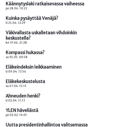
Käännytyslaki ratkaisevassa vaiheessa
pe 28.06. 10:23
Kuinka pysäyttää Venäjä?
ti 25.06. 12:29
Väkivallasta uskalletaan vihdoinkin
keskustella?
ke 19.06. 21:28
Kompassi hukassa?
su 05.05. 00:58
Eläkeindeksin leikkaaminen
ti 09.04. 13:56
Eläkekeskustelusta
su 07.04. 15:15
Ahneuden henki?
ti 02.04. 11:13
YLEN häveliästä
pe 02.02. 14:01
Uutta presidentinhallintoa valitsemassa