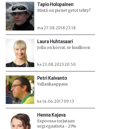
Tapio Holopainen
Mistä on pienet getot tehty?
ma 27.08.2018 23:18
Laura Huhtasaari
Jolla on korvat, se kuulkoon
ke 23.08.2023 20:50
Petri Kaivanto
Vallankaappaus
ke 14.06.2017 09:13
Henna Kajava
Espoossa torjutaan
segregaatiota - 25%