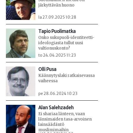
järkyttävän huono
la 27.09.2025 10:28
Tapio Puolimatka
Onko sukupuoli-identiteetti-
ideologiasta tullut uusi
valtionuskonto?
to 24.04.2025 11:23
Olli Pusa
Käännytyslaki ratkaisevassa
vaiheessa
pe 28.06.2024 10:23
Alan Salehzadeh
Ei shariaa länteen, vaan
länsimaiden tasa-arvoinen
lainsäädäntö
muslimimaihin