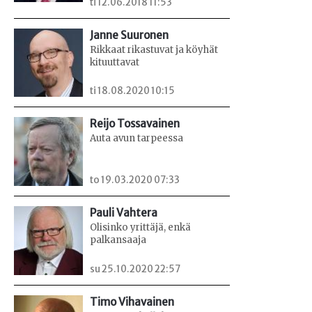
ti 12.06.2018 11:53
Janne Suuronen
Rikkaat rikastuvat ja köyhät
kituuttavat
ti 18.08.2020 10:15
Reijo Tossavainen
Auta avun tarpeessa
to 19.03.2020 07:33
Pauli Vahtera
Olisinko yrittäjä, enkä
palkansaaja
su 25.10.2020 22:57
Timo Vihavainen