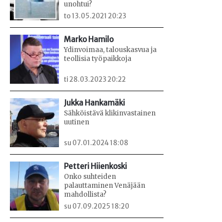
unohtui?
to 13.05.2021 20:23
Marko Hamilo
Ydinvoimaa, talouskasvua ja
teollisia työpaikkoja
ti 28.03.2023 20:22
Jukka Hankamäki
Sähköistävä klikinvastainen
uutinen
su 07.01.2024 18:08
Petteri Hiienkoski
Onko suhteiden
palauttaminen Venäjään
mahdollista?
su 07.09.2025 18:20