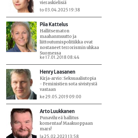
vieraskielisiä
to 03.04.2025 19:38
Piia Kattelus
Hallitsematon
maahanmuutto ja
liittoutumispolitiikka ovat
nostaneet terrorismin uhkaa
Suomessa
ke 17.01.2018 08:44
Henry Laasanen
Kirja-arvio: Seksuaaliutopia
- Feministien sota sivistystä
vastaan
ke 29.05.2019 09:00
Arto Luukkanen
Punavihreä hallitus
komentaa! Maakuoppaan
mars!
la 25.02.2023 13:58