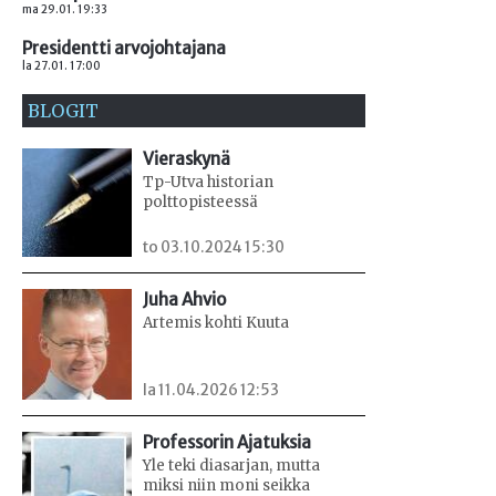
ma 29.01. 19:33
Presidentti arvojohtajana
la 27.01. 17:00
BLOGIT
Vieraskynä
Tp-Utva historian
polttopisteessä
to 03.10.2024 15:30
Juha Ahvio
Artemis kohti Kuuta
la 11.04.2026 12:53
Professorin Ajatuksia
Yle teki diasarjan, mutta
miksi niin moni seikka