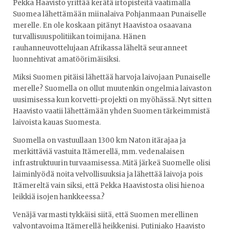
Pekka Haavisto yrittää kerätä irtopisteitä vaatimalla
Suomea lähettämään miinalaiva Pohjanmaan Punaiselle
merelle. En ole koskaan pitänyt Haavistoa osaavana
turvallisuuspolitiikan toimijana. Hänen
rauhanneuvottelujaan Afrikassa läheltä seuranneet
luonnehtivat amatöörimäisiksi.
Miksi Suomen pitäisi lähettää harvoja laivojaan Punaiselle
merelle? Suomella on ollut muutenkin ongelmia laivaston
uusimisessa kun korvetti-projekti on myöhässä. Nyt sitten
Haavisto vaatii lähettämään yhden Suomen tärkeimmistä
laivoista kauas Suomesta.
Suomella on vastuullaan 1300 km Naton itärajaa ja
merkittäviä vastuita Itämerellä, mm. vedenalaisen
infrastruktuurin turvaamisessa. Mitä järkeä Suomelle olisi
laiminlyödä noita velvollisuuksia ja lähettää laivoja pois
Itämereltä vain siksi, että Pekka Haavistosta olisi hienoa
leikkiä isojen hankkeessa.?
Venäjä varmasti tykkäisi siitä, että Suomen merellinen
valvontavoima Itämerellä heikkenisi. Putiniako Haavisto