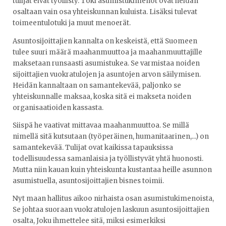
tulijat eivät työllisty. Toki asumistukimenot ovat heidän
osaltaan vain osa yhteiskunnan kuluista. Lisäksi tulevat
toimeentulotuki ja muut menoerät.
Asuntosijoittajien kannalta on keskeistä, että Suomeen
tulee suuri määrä maahanmuuttoa ja maahanmuuttajille
maksetaan runsaasti asumistukea. Se varmistaa noiden
sijoittajien vuokratulojen ja asuntojen arvon säilymisen.
Heidän kannaltaan on samantekevää, paljonko se
yhteiskunnalle maksaa, koska sitä ei makseta noiden
organisaatioiden kassasta.
Siispä he vaativat mittavaa maahanmuuttoa. Se millä
nimellä sitä kutsutaan (työperäinen, humanitaarinen,...) on
samantekevää. Tulijat ovat kaikissa tapauksissa
todellisuudessa samanlaisia ja työllistyvät yhtä huonosti.
Mutta niin kauan kuin yhteiskunta kustantaa heille asunnon
asumistuella, asuntosijoittajien bisnes toimii.
Nyt maan hallitus aikoo nirhaista osan asumistukimenoista,
Se johtaa suoraan vuokratulojen laskuun asuntosijoittajien
osalta, Joku ihmettelee sitä, miksi esimerkiksi