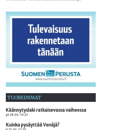
TUOREIMMAT
Käännytyslaki ratkaisevassa vaiheessa
pe 28.06. 10:23
Kuinka pysäyttää Venäjä?
ti 25.06. 12:29