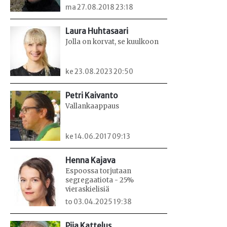
ma 27.08.2018 23:18
Laura Huhtasaari
Jolla on korvat, se kuulkoon
ke 23.08.2023 20:50
Petri Kaivanto
Vallankaappaus
ke 14.06.2017 09:13
Henna Kajava
Espoossa torjutaan
segregaatiota - 25%
vieraskielisiä
to 03.04.2025 19:38
Piia Kattelus