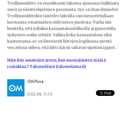
Teollisuusliitto on innokkaasti lakossa ajamassa hallitusta
nurin ja säästöohjelmien perumista. Syy on ihan ilmiselvä:
Teollisuusliittokin taistelee lakoilla osin keinottelullaan
luomansa omaisuuden säilymisen puolesta. Turha siis
kuvitella, että jollakin kansantaloudellisella argumentilla
nykyinen sotku selviää. Vaikka koko kansantalous olisi
kaatumassa, se on ilmeisesti liittojen logiikassa pientä
verrattuna siihen, että liitto kärsii valtavat sijoitustappiot.
Näin käy asuntojen arvon, kun suomalaisten määrä
romahtaa | Talouselämä (talouselama.fi)
Olli Pusa
ti 02.04. 11:13