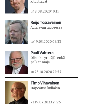
kituuttavat
ti 18.08.2020 10:15
Reijo Tossavainen
Auta avun tarpeessa
to 19.03.2020 07:33
Pauli Vahtera
Olisinko yrittäjä, enkä
palkansaaja
su 25.10.2020 22:57
Timo Vihavainen
Häpeänsä kullakin
ke 19.07.2023 21:26