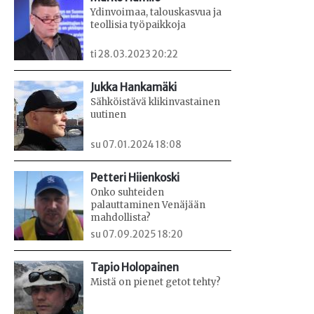
Ydinvoimaa, talouskasvua ja
teollisia työpaikkoja
ti 28.03.2023 20:22
Jukka Hankamäki
Sähköistävä klikinvastainen
uutinen
su 07.01.2024 18:08
Petteri Hiienkoski
Onko suhteiden
palauttaminen Venäjään
mahdollista?
su 07.09.2025 18:20
Tapio Holopainen
Mistä on pienet getot tehty?