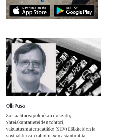
Olli Pusa
Sosiaaliturvapolitiikan dosentti,
Yhteiskuntatieteiden tohtori,
vakuutusmatemaatikko (SHV) Eläkkeiden ja
sosiaaliturvan rahoituksen asiantuntija