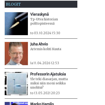
BLOGIT
Vieraskynä
Tp-Utva historian
polttopisteessä
to 03.10.2024 15:30
Juha Ahvio
Artemis kohti Kuuta
la 11.04.2026 12:53
Professorin Ajatuksia
Yle teki diasarjan, mutta
miksi niin moni seikka
unohtui?
to 13.05.2021 20:23
Marko Hamilo