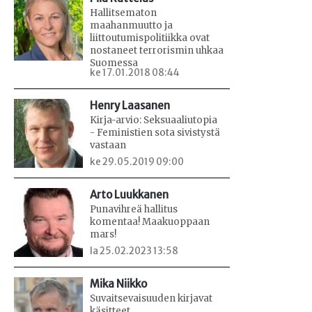
Hallitsematon
maahanmuutto ja
liittoutumispolitiikka ovat
nostaneet terrorismin uhkaa
Suomessa
ke 17.01.2018 08:44
Henry Laasanen
Kirja-arvio: Seksuaaliutopia
- Feministien sota sivistystä
vastaan
ke 29.05.2019 09:00
Arto Luukkanen
Punavihreä hallitus
komentaa! Maakuoppaan
mars!
la 25.02.2023 13:58
Mika Niikko
Suvaitsevaisuuden kirjavat
käsitteet