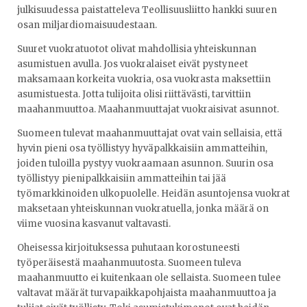
julkisuudessa paistatteleva Teollisuusliitto hankki suuren
osan miljardiomaisuudestaan.
Suuret vuokratuotot olivat mahdollisia yhteiskunnan
asumistuen avulla. Jos vuokralaiset eivät pystyneet
maksamaan korkeita vuokria, osa vuokrasta maksettiin
asumistuesta. Jotta tulijoita olisi riittävästi, tarvittiin
maahanmuuttoa. Maahanmuuttajat vuokraisivat asunnot.
Suomeen tulevat maahanmuuttajat ovat vain sellaisia, että
hyvin pieni osa työllistyy hyväpalkkaisiin ammatteihin,
joiden tuloilla pystyy vuokraamaan asunnon. Suurin osa
työllistyy pienipalkkaisiin ammatteihin tai jää
työmarkkinoiden ulkopuolelle. Heidän asuntojensa vuokrat
maksetaan yhteiskunnan vuokratuella, jonka määrä on
viime vuosina kasvanut valtavasti.
Oheisessa kirjoituksessa puhutaan korostuneesti
työperäisestä maahanmuutosta. Suomeen tuleva
maahanmuutto ei kuitenkaan ole sellaista. Suomeen tulee
valtavat määrät turvapaikkapohjaista maahanmuuttoa ja