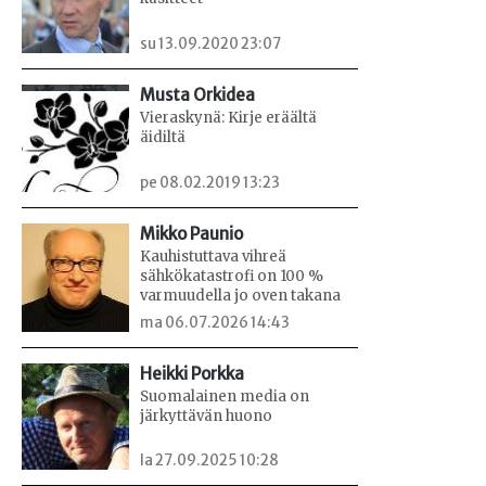
su 13.09.2020 23:07
Musta Orkidea
Vieraskynä: Kirje eräältä
äidiltä
pe 08.02.2019 13:23
Mikko Paunio
Kauhistuttava vihreä
sähkökatastrofi on 100 %
varmuudella jo oven takana
ma 06.07.2026 14:43
Heikki Porkka
Suomalainen media on
järkyttävän huono
la 27.09.2025 10:28