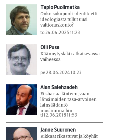
Tapio Puolimatka
Onko sukupuoli-identiteetti-
ideologiasta tullut uusi
valtionuskonto?
to 24.04.2025 11:23
Olli Pusa
Käännytyslaki ratkaisevassa
vaiheessa
pe 28.06.2024 10:23
Alan Salehzadeh
Ei shariaa länteen, vaan
länsimaiden tasa-arvoinen
lainsäädäntö
muslimimaihin
ti 12.06.2018 11:53
Janne Suuronen
Rikkaat rikastuvat ja köyhät