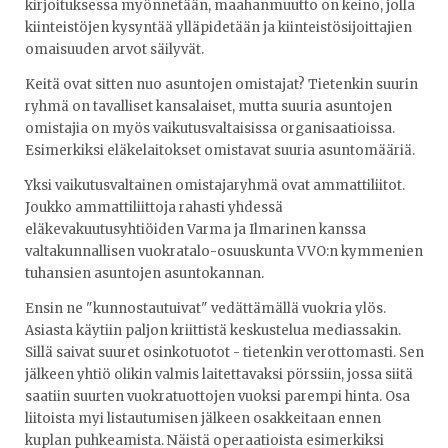
kirjoituksessa myönnetään, maahanmuutto on keino, jolla
kiinteistöjen kysyntää ylläpidetään ja kiinteistösijoittajien
omaisuuden arvot säilyvät.
Keitä ovat sitten nuo asuntojen omistajat? Tietenkin suurin
ryhmä on tavalliset kansalaiset, mutta suuria asuntojen
omistajia on myös vaikutusvaltaisissa organisaatioissa.
Esimerkiksi eläkelaitokset omistavat suuria asuntomääriä.
Yksi vaikutusvaltainen omistajaryhmä ovat ammattiliitot.
Joukko ammattiliittoja rahasti yhdessä
eläkevakuutusyhtiöiden Varma ja Ilmarinen kanssa
valtakunnallisen vuokratalo-osuuskunta VVO:n kymmenien
tuhansien asuntojen asuntokannan.
Ensin ne "kunnostautuivat" vedättämällä vuokria ylös.
Asiasta käytiin paljon kriittistä keskustelua mediassakin.
Sillä saivat suuret osinkotuotot - tietenkin verottomasti. Sen
jälkeen yhtiö olikin valmis laitettavaksi pörssiin, jossa siitä
saatiin suurten vuokratuottojen vuoksi parempi hinta. Osa
liitoista myi listautumisen jälkeen osakkeitaan ennen
kuplan puhkeamista. Näistä operaatioista esimerkiksi