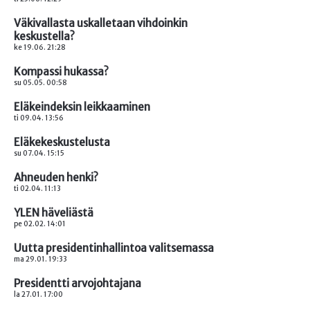
Väkivallasta uskalletaan vihdoinkin
keskustella?
ke 19.06. 21:28
Kompassi hukassa?
su 05.05. 00:58
Eläkeindeksin leikkaaminen
ti 09.04. 13:56
Eläkekeskustelusta
su 07.04. 15:15
Ahneuden henki?
ti 02.04. 11:13
YLEN häveliästä
pe 02.02. 14:01
Uutta presidentinhallintoa valitsemassa
ma 29.01. 19:33
Presidentti arvojohtajana
la 27.01. 17:00