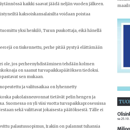
Käytännössä kaikki saavat jäädä neljän vuoden jälkeen.
maail
istyneiltä kaksoiskansalaisilta voidaan poistaa
uomittu yksi henkilö, Turun puukottaja, eikä hänellä
eerejä on tiukennettu, perhe pitää pystyä elättämään
ei ole, jos perheenyhdistäminen tehdään kolmen
nkokoaja on saanut turvapaikkapäätöksen tiedoksi.
 opastavat sen mukaan.
nopeutettu ja valitusaikaa on lyhennetty
 koska pakolaisneuvonnat tietävät pelin hengen ja
TUO
a. Suomessa on yli viisi vuotta turvapaikkaprosessissa
destaan sekä valittavat jokaisesta päätöksestä. Tälle ei
Olisin
su 25.10.
vittu palautussopimus, Irakiin on palannut tuhansia
Miljo