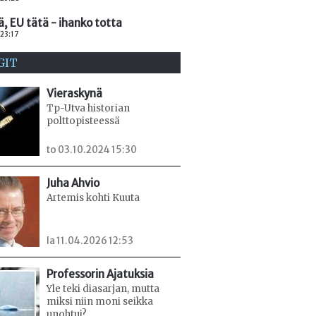
ä, EU tätä - ihanko totta
 23:17
GIT
Vieraskynä
Tp-Utva historian
polttopisteessä
to 03.10.2024 15:30
Juha Ahvio
Artemis kohti Kuuta
la 11.04.2026 12:53
Professorin Ajatuksia
Yle teki diasarjan, mutta
miksi niin moni seikka
unohtui?