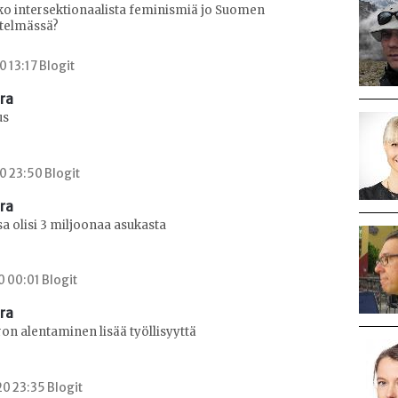
ko intersektionaalista feminismiä jo Suomen
stelmässä?
0 13:17 Blogit
era
us
0 23:50 Blogit
era
a olisi 3 miljoonaa asukasta
0 00:01 Blogit
era
on alentaminen lisää työllisyyttä
0 23:35 Blogit