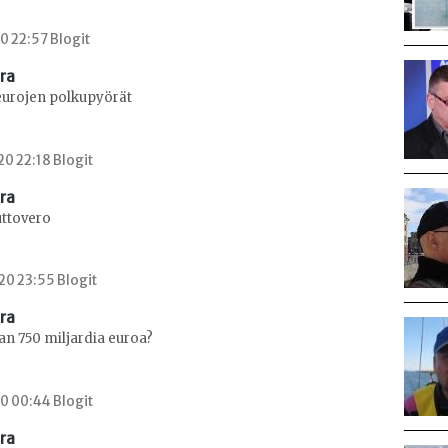
0 22:57 Blogit
era
eurojen polkupyörät
0 22:18 Blogit
era
ttovero
20 23:55 Blogit
era
an 750 miljardia euroa?
0 00:44 Blogit
era