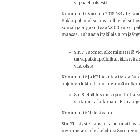
vapaaehtoisesti
Kommentti: Vuonna 2018 633 afgaania s
Pakkopalautukset ovat olleet yksittä
somali ja afgaani) saa 5.000 euron p
maassa. Tuhansia irakilaisia on jääny
Sin 7:
Suomen ulkoministeriö vie
turvapaikkapolitiikan kiristyk
vaaroista
Kommentti: Ja KELA antaa tietoa Suomen
ohjeiden lukijoita on enemmän ulkom
Sin 8:
Hallitus on sopinut, että
siirtämistä kokonaan EU-rajoje
Kommentti: Näkisi vaan.
Sin:
Kiristysten ansiosta huomattavas
myönnetään oleskelulupa Suomeen.