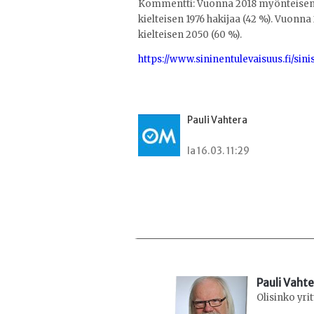
Kommentti: Vuonna 2018 myönteisen t
kielteisen 1976 hakijaa (42 %). Vuonn
kielteisen 2050 (60 %).
https://www.sininentulevaisuus.fi/sini
Pauli Vahtera
la 16.03. 11:29
Pauli Vaht
Olisinko yri