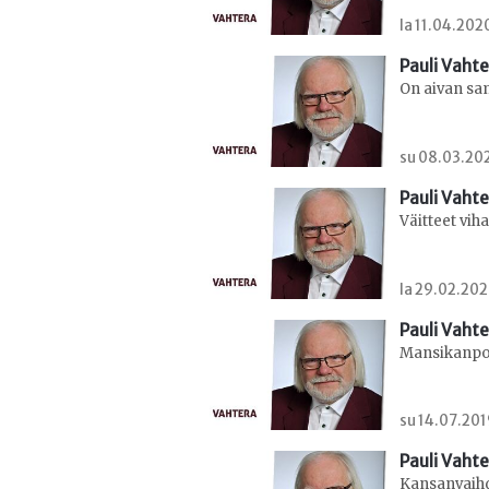
la 11.04.202
Pauli Vaht
On aivan s
su 08.03.202
Pauli Vaht
Väitteet vih
la 29.02.202
Pauli Vaht
Mansikanpoi
su 14.07.201
Pauli Vaht
Kansanvaih