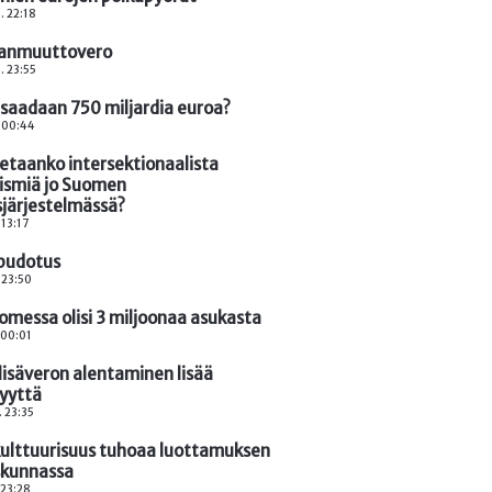
. 22:18
anmuuttovero
. 23:55
 saadaan 750 miljardia euroa?
. 00:44
letaanko intersektionaalista
ismiä jo Suomen
sjärjestelmässä?
 13:17
 pudotus
. 23:50
omessa olisi 3 miljoonaa asukasta
. 00:01
lisäveron alentaminen lisää
syyttä
. 23:35
ulttuurisuus tuhoaa luottamuksen
skunnassa
 23:28