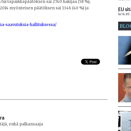
urvapaikkapäätöksen sai 2740 hakijaa (58 %),
a 2014 myönteisen päätöksen sai 1346 (40 %) ja
EU sit
la 16.05.
sia-saavutuksia-hallituksessa/
BLO
era
ttäjä, enkä palkansaaja