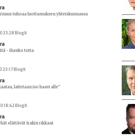
era
risuus tuhoaa luottamuksen yhteiskunnassa
0 23:28 Blogit
era
ätä - ihanko totta
0 23:17 Blogit
era
aataa, laitetaan iso haavi alle"
0 18:42 Blogit
era
t elättävät Irakin rikkaat