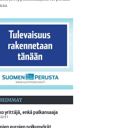
maa.
REIMMAT
ko yrittäjä, enkä palkansaaja
 22:57
onien eurojen polkupyörät