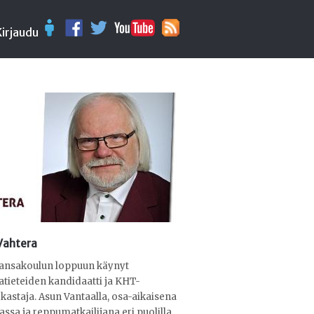
Kirjaudu
 Vahtera
kansakoulun loppuun käynyt
tieteiden kandidaatti ja KHT-
arkastaja. Asun Vantaalla, osa-aikaisena
nassa ja reppumatkailijana eri puolilla