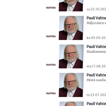
su 25.10.202
Pauli Vaht
Miljoonien 
ke 09.09.202
Pauli Vaht
Maahanmuu
ma 17.08.20
Pauli Vaht
Mistä saada
to 23.07.202
Pauli Vaht