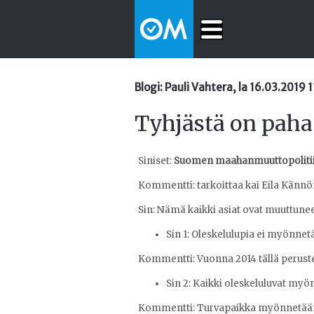
Blogi: Pauli Vahtera, la 16.03.2019 
Tyhjästä on paha
Siniset:
Suomen maahanmuuttopolitii
Kommentti: tarkoittaa kai Eila Kännön 
Sin:
Nämä kaikki asiat ovat muuttuneet
Sin 1:
Oleskelulupia ei myönnetä
Kommentti: Vuonna 2014 tällä perustee
Sin 2:
Kaikki oleskeluluvat myö
Kommentti: Turvapaikka myönnetään n