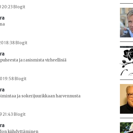
0 20:23 Blogit
era
ama
0 18:38 Blogit
era
apuheesta ja rasismista virheellisiä
0 19:58 Blogit
era
mintaa ja sokerijuurikkaan harvennusta
9 21:43 Blogit
era
don kiihdyttäminen