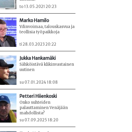
to 13.05.2021 20:23
Marko Hamilo
Ydinvoimaa, talouskasvua ja
teollisia työpaikkoja
ti 28.03.2023 20:22
Jukka Hankamäki
Sähköistävä klikinvastainen
uutinen
su 07.01.2024 18:08
Petteri Hiienkoski
Onko suhteiden
palauttaminen Venäjään
mahdollista?
su 07.09.2025 18:20