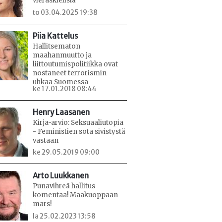
vieraskielisiä
to 03.04.2025 19:38
Piia Kattelus
Hallitsematon
maahanmuutto ja
liittoutumispolitiikka ovat
nostaneet terrorismin
uhkaa Suomessa
ke 17.01.2018 08:44
Henry Laasanen
Kirja-arvio: Seksuaaliutopia
- Feministien sota sivistystä
vastaan
ke 29.05.2019 09:00
Arto Luukkanen
Punavihreä hallitus
komentaa! Maakuoppaan
mars!
la 25.02.2023 13:58