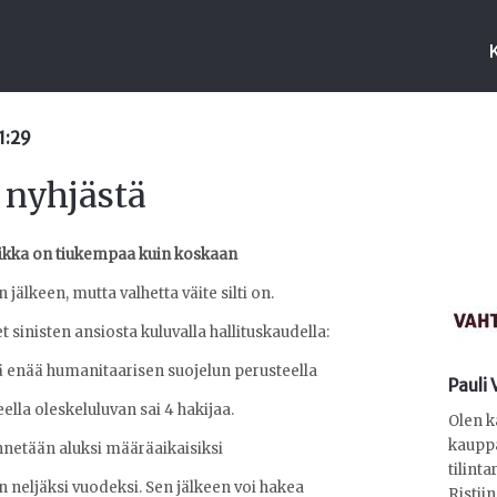
11:29
 nyhjästä
kka on tiukempaa kuin koskaan
jälkeen, mutta valhetta väite silti on.
 sinisten ansiosta kuluvalla hallituskaudella:
 enää humanitaarisen suojelun perusteella
Pauli
lla oleskeluluvan sai 4 hakijaa.
Olen 
kauppa
nnetään aluksi määräaikaisiksi
tilint
eljäksi vuodeksi. Sen jälkeen voi hakea
Ristii