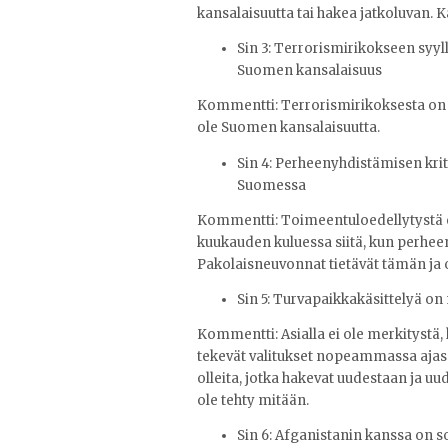
kansalaisuutta tai hakea jatkoluvan. 
Sin 3:
Terrorismirikokseen syyll
Suomen kansalaisuus
Kommentti: Terrorismirikoksesta on t
ole Suomen kansalaisuutta.
Sin 4:
Perheenyhdistämisen krit
Suomessa
Kommentti: Toimeentuloedellytystä 
kuukauden kuluessa siitä, kun perhee
Pakolaisneuvonnat tietävät tämän ja
Sin 5:
Turvapaikkakäsittelyä on 
Kommentti: Asialla ei ole merkitystä,
tekevät valitukset nopeammassa ajass
olleita, jotka hakevat uudestaan ja uu
ole tehty mitään.
Sin 6:
Afganistanin kanssa on so