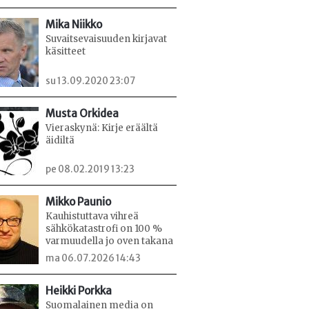
Mika Niikko
Suvaitsevaisuuden kirjavat
käsitteet
su 13.09.2020 23:07
Musta Orkidea
Vieraskynä: Kirje eräältä
äidiltä
pe 08.02.2019 13:23
Mikko Paunio
Kauhistuttava vihreä
sähkökatastrofi on 100 %
varmuudella jo oven takana
ma 06.07.2026 14:43
Heikki Porkka
Suomalainen media on