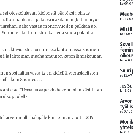
ke 09.09
ai oleskeluluvan, kielteisiä päätöksiä oli 219.
Maah
ma 17.08
isiä. Kotimaahansa palaava irakilainen (kuten myös
aluurahan. Raha vastaa monen vuoden palkkaa ao.
Mistä
t Suomeen laittomasti, eikä heitä voida palauttaa.
to 23.07
Sovel
femin
stii aktiivisesti suurimmissa lähtömaissa Suomen
oikeu
sistä ja laittoman maahanmuuton kuten ihmiskaupan
to 16.07.
Suuri
 sosiaaliturvasta 12 eri kielellä. Vieraskielisten
su 12.07
ailla kuin Suomessa.
Jos Su
 Suomi ajaa EU:ssa turvapaikkahakemusten käsittelyn
la 13.06
n ulkopuolelle
Arvon
työlli
su 07.06
ti harvemmalle hakijalle kuin ennen vuotta 2015
Monik
yhtei
to 21.05.