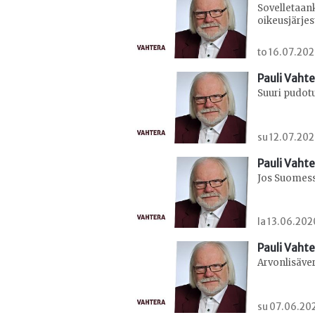
Sovelletaan
oikeusjärje
to 16.07.202
Pauli Vaht
Suuri pudot
su 12.07.202
Pauli Vaht
Jos Suomess
la 13.06.202
Pauli Vaht
Arvonlisäver
su 07.06.202