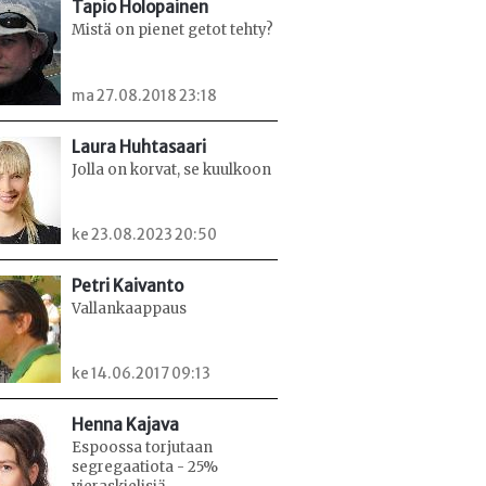
Tapio Holopainen
Mistä on pienet getot tehty?
ma 27.08.2018 23:18
Laura Huhtasaari
Jolla on korvat, se kuulkoon
ke 23.08.2023 20:50
Petri Kaivanto
Vallankaappaus
ke 14.06.2017 09:13
Henna Kajava
Espoossa torjutaan
segregaatiota - 25%