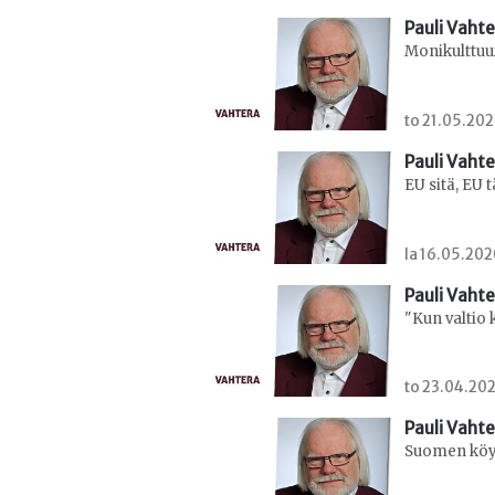
Pauli Vaht
Monikulttuu
to 21.05.202
Pauli Vaht
EU sitä, EU t
la 16.05.202
Pauli Vaht
"Kun valtio k
to 23.04.202
Pauli Vaht
Suomen köyhä