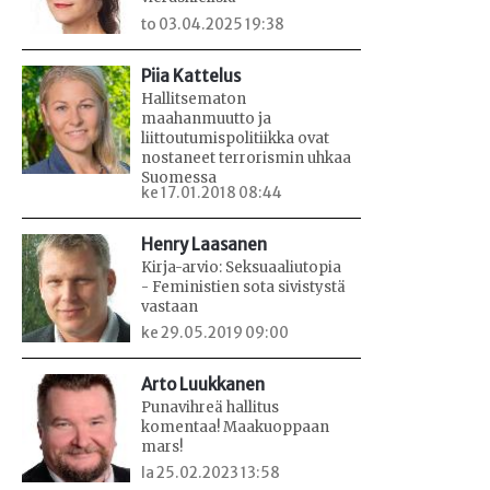
to 03.04.2025 19:38
Piia Kattelus
Hallitsematon
maahanmuutto ja
liittoutumispolitiikka ovat
nostaneet terrorismin uhkaa
Suomessa
ke 17.01.2018 08:44
Henry Laasanen
Kirja-arvio: Seksuaaliutopia
- Feministien sota sivistystä
vastaan
ke 29.05.2019 09:00
Arto Luukkanen
Punavihreä hallitus
komentaa! Maakuoppaan
mars!
la 25.02.2023 13:58