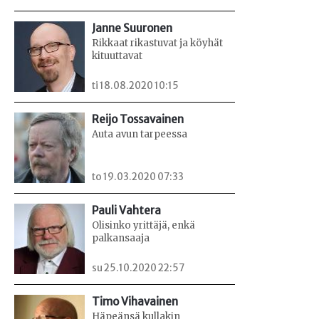
Janne Suuronen
Rikkaat rikastuvat ja köyhät
kituuttavat
ti 18.08.2020 10:15
Reijo Tossavainen
Auta avun tarpeessa
to 19.03.2020 07:33
Pauli Vahtera
Olisinko yrittäjä, enkä
palkansaaja
su 25.10.2020 22:57
Timo Vihavainen
Häpeänsä kullakin