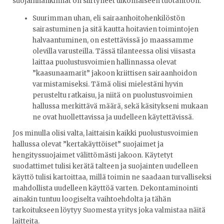
suojainhankinnat on siirtyneet ulkomaiseen tuotantoon.
Suurimman uhan, eli sairaanhoitohenkilöstön
sairastuminen ja sitä kautta hoitavien toimintojen
halvaantuminen, on estettävissä jo maassamme
olevilla varusteilla. Tässä tilanteessa olisi viisasta
laittaa puolustusvoimien hallinnassa olevat
”kaasunaamarit” jakoon kriittisen sairaanhoidon
varmistamiseksi. Tämä olisi mielestäni hyvin
perusteltu ratkaisu, ja niitä on puolustusvoimien
hallussa merkittävä määrä, sekä käsitykseni mukaan
ne ovat huollettavissa ja uudelleen käytettävissä.
Jos minulla olisi valta, laittaisin kaikki puolustusvoimien
hallussa olevat ”kertakäyttöiset” suojaimet ja
hengityssuojaimet välittömästi jakoon. Käytetyt
suodattimet tulisi kerätä talteen ja suojainten uudelleen
käyttö tulisi kartoittaa, millä toimin ne saadaan turvalliseksi
mahdollista uudelleen käyttöä varten. Dekontaminointi
ainakin tuntuu loogiselta vaihtoehdolta ja tähän
tarkoitukseen löytyy Suomesta yritys joka valmistaa näitä
laitteita.