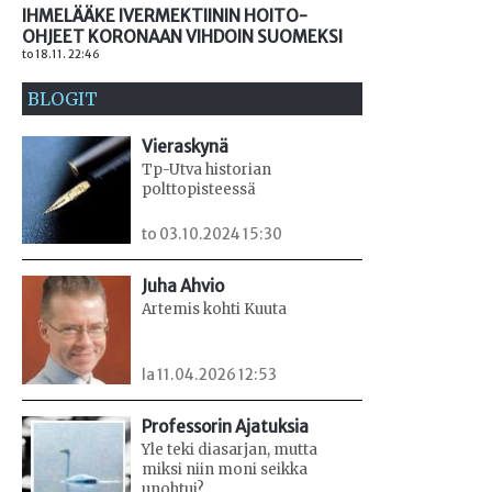
IHMELÄÄKE IVERMEKTIININ HOITO-
OHJEET KORONAAN VIHDOIN SUOMEKSI
to 18.11. 22:46
BLOGIT
Vieraskynä
Tp-Utva historian
polttopisteessä
to 03.10.2024 15:30
Juha Ahvio
Artemis kohti Kuuta
la 11.04.2026 12:53
Professorin Ajatuksia
Yle teki diasarjan, mutta
miksi niin moni seikka
unohtui?