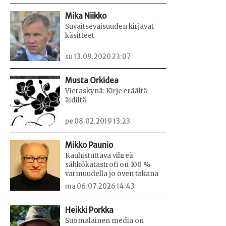
Mika Niikko
Suvaitsevaisuuden kirjavat
käsitteet
su 13.09.2020 23:07
Musta Orkidea
Vieraskynä: Kirje eräältä
äidiltä
pe 08.02.2019 13:23
Mikko Paunio
Kauhistuttava vihreä
sähkökatastrofi on 100 %
varmuudella jo oven takana
ma 06.07.2026 14:43
Heikki Porkka
Suomalainen media on