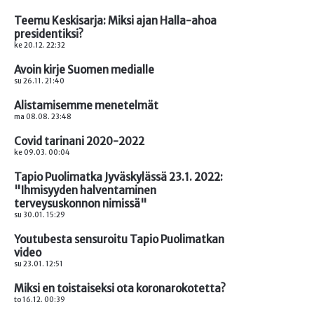
Teemu Keskisarja: Miksi ajan Halla-ahoa
presidentiksi?
ke 20.12. 22:32
Avoin kirje Suomen medialle
su 26.11. 21:40
Alistamisemme menetelmät
ma 08.08. 23:48
Covid tarinani 2020-2022
ke 09.03. 00:04
Tapio Puolimatka Jyväskylässä 23.1. 2022:
"Ihmisyyden halventaminen
terveysuskonnon nimissä"
su 30.01. 15:29
Youtubesta sensuroitu Tapio Puolimatkan
video
su 23.01. 12:51
Miksi en toistaiseksi ota koronarokotetta?
to 16.12. 00:39