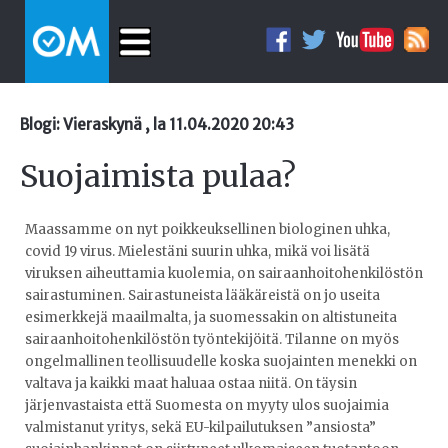
Blogi: Vieraskynä , la 11.04.2020 20:43
Suojaimista pulaa?
Maassamme on nyt poikkeuksellinen biologinen uhka,
covid 19 virus. Mielestäni suurin uhka, mikä voi lisätä
viruksen aiheuttamia kuolemia, on sairaanhoitohenkilöstön
sairastuminen. Sairastuneista lääkäreistä on jo useita
esimerkkejä maailmalta, ja suomessakin on altistuneita
sairaanhoitohenkilöstön työntekijöitä. Tilanne on myös
ongelmallinen teollisuudelle koska suojainten menekki on
valtava ja kaikki maat haluaa ostaa niitä. On täysin
järjenvastaista että Suomesta on myyty ulos suojaimia
valmistanut yritys, sekä EU-kilpailutuksen ”ansiosta”