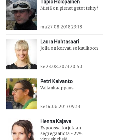
Tapio Holopainen
Mistä on pienet getot tehty?
ma 27.08.2018 23:18
Laura Huhtasaari
Jolla on korvat, se kuulkoon
ke 23.08.2023 20:50
Petri Kaivanto
Vallankaappaus
ke 14.06.2017 09:13
Henna Kajava
Espoossa torjutaan
segregaatiota - 25%
vieraskielisiä