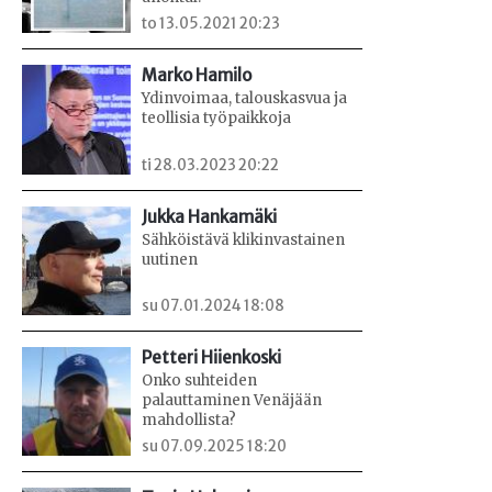
to 13.05.2021 20:23
Marko Hamilo
Ydinvoimaa, talouskasvua ja
teollisia työpaikkoja
ti 28.03.2023 20:22
Jukka Hankamäki
Sähköistävä klikinvastainen
uutinen
su 07.01.2024 18:08
Petteri Hiienkoski
Onko suhteiden
palauttaminen Venäjään
mahdollista?
su 07.09.2025 18:20