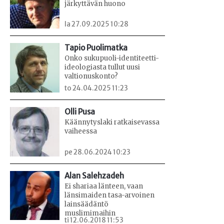
järkyttävän huono
la 27.09.2025 10:28
Tapio Puolimatka
Onko sukupuoli-identiteetti-
ideologiasta tullut uusi
valtionuskonto?
to 24.04.2025 11:23
Olli Pusa
Käännytyslaki ratkaisevassa
vaiheessa
pe 28.06.2024 10:23
Alan Salehzadeh
Ei shariaa länteen, vaan
länsimaiden tasa-arvoinen
lainsäädäntö
muslimimaihin
ti 12.06.2018 11:53