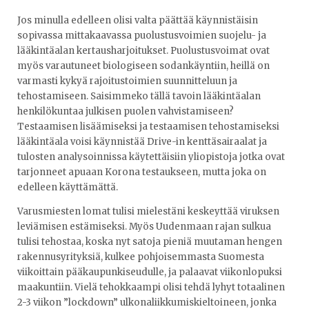
Jos minulla edelleen olisi valta päättää käynnistäisin
sopivassa mittakaavassa puolustusvoimien suojelu- ja
lääkintäalan kertausharjoitukset. Puolustusvoimat ovat
myös varautuneet biologiseen sodankäyntiin, heillä on
varmasti kykyä rajoitustoimien suunnitteluun ja
tehostamiseen. Saisimmeko tällä tavoin lääkintäalan
henkilökuntaa julkisen puolen vahvistamiseen?
Testaamisen lisäämiseksi ja testaamisen tehostamiseksi
lääkintäala voisi käynnistää Drive-in kenttäsairaalat ja
tulosten analysoinnissa käytettäisiin yliopistoja jotka ovat
tarjonneet apuaan Korona testaukseen, mutta joka on
edelleen käyttämättä.
Varusmiesten lomat tulisi mielestäni keskeyttää viruksen
leviämisen estämiseksi. Myös Uudenmaan rajan sulkua
tulisi tehostaa, koska nyt satoja pieniä muutaman hengen
rakennusyrityksiä, kulkee pohjoisemmasta Suomesta
viikoittain pääkaupunkiseudulle, ja palaavat viikonlopuksi
maakuntiin. Vielä tehokkaampi olisi tehdä lyhyt totaalinen
2-3 viikon ”lockdown” ulkonaliikkumiskieltoineen, jonka