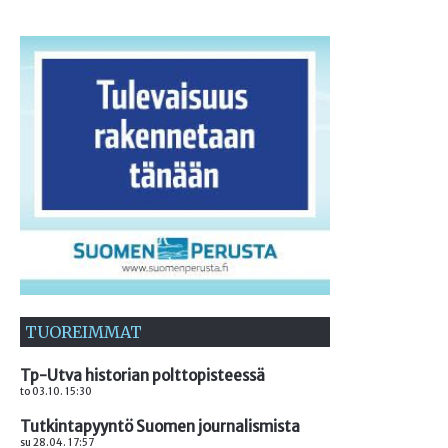
TUOREIMMAT
Tp-Utva historian polttopisteessä
to 03.10. 15:30
Tutkintapyyntö Suomen journalismista
su 28.04. 17:57