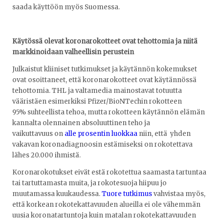
saada käyttöön myös Suomessa.
Käytössä olevat koronarokotteet ovat tehottomia ja niitä
markkinoidaan valheellisin perustein
Julkaistut kliiniset tutkimukset ja käytännön kokemukset
ovat osoittaneet, että koronarokotteet ovat käytännössä
tehottomia. THL ja valtamedia mainostavat totuutta
vääristäen esimerkiksi Pfizer/BioNTechin rokotteen
95% suhteellista tehoa, mutta rokotteen käytännön elämän
kannalta olennainen absoluuttinen teho ja
vaikuttavuus on
alle prosentin luokkaa
niin, että yhden
vakavan koronadiagnoosin estämiseksi on rokotettava
lähes 20.000 ihmistä.
Koronarokotukset eivät estä rokotettua saamasta tartuntaa
tai tartuttamasta muita, ja rokotesuoja hiipuu jo
muutamassa kuukaudessa.
Tuore tutkimus
vahvistaa myös,
että korkean rokotekattavuuden alueilla ei ole vähemmän
uusia koronatartuntoja kuin matalan rokotekattavuuden