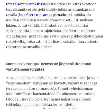
toteaa sopimustekstissä
yksiselitteisesti, että rokotteen
turvallisuutta ei ole vielä ehditty tutkia asianmukaisella
tavalla (ks.
Pfizer contract explanations
). Kuinka siis
useiden valtioiden terveysviranomaiset, THL mukaan
lukien, voivat väittää, että rokotteet ovat turvallisia?
Koronapassia ja muita rajoituksia käyttäen kansalaiset –
myös lapset- pyritään siis käytännössä pakkorokottamaan
rokotteella, jonka valmistaja itse ei uskalla ottaa vastuuta
rokotteensa turvallisuudesta.
Suomi on Eurooppa -neuvoston jäsenenä sitoutunut
vastustamaan syrjintää
Koronatestien tekemiseen terveille oireettomille, ja heille
“altistuneiden” jäljityksiin on käytetty valtavasti rahaa ja
terveydenhuollon voimavaroja. Samoin yhteiskunnan
sulkutoimilla on kansantaloudelle aiheutettu massiiveja
taloudellisia vahinkoja. Nyt nämä miljardien eurojen
tuhlaukset halutaan unohtaa, kun on alettu