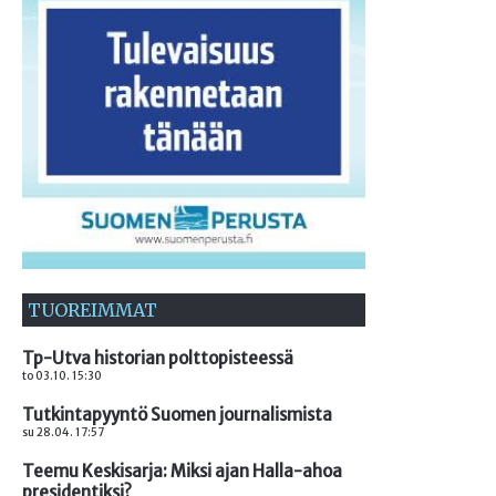
TUOREIMMAT
Tp-Utva historian polttopisteessä
to 03.10. 15:30
Tutkintapyyntö Suomen journalismista
su 28.04. 17:57
Teemu Keskisarja: Miksi ajan Halla-ahoa
presidentiksi?