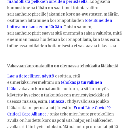
mahdollista pelkkien oireiden perusteella
. Loogisena
kannustimena tähän on saattanut toimia valtion
sairaanhoitopiireille jakamien korona-avustusten määrän
osittainen liittäminen koronapotilaiden
toteutuneiden
hoitovuorokausien määrään
. Toisin sanoen,
sairaanhoitopiirit saavat sitä enemmän rahaa valtiolta, mitä
enemmän niissä hoidetaan koronapotilaita, kun taas esim.
influenssapotilaiden hoitamisesta ei vastaavaa tukea saa.
Vakavaan koronatautiin on olemassa tehokkaita lääkkeitä
Laaja tieteellinen näyttö
osoittaa, että
esimerkiksi ivermektiini on
tehokas ja turvallinen
lääke
vakavan koronataudin hoitoon, ja sitä on myös
käytetty kyseiseen tarkoitukseen menestyksekkäästi
useissa maissa, esim.
Intiassa
. Yhdysvalloissa joukko
lääkäreitä on perustanut järjestön
Front Line Covid-19
Critical Care Alliance
, jonka tekemien hoitoprotokollien
avulla on hoidettu koronapotilaita halpojen lääkkeiden
avulla erittäin hyvin tuloksin. Nämä hoitoprotokollat pitää