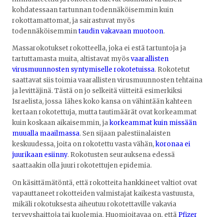
kohdatessaan tartunnan todennäköisemmin kuin
rokottamattomat, ja sairastuvat myös
todennäköisemmin
taudin vakavaan muotoon
.
Massarokotukset rokotteella, joka ei estä tartuntoja ja
tartuttamasta muita, altistavat myös
vaarallisten
virusmuunnosten syntymiselle rokotetuissa
. Rokotetut
saattavat siis toimia vaarallisten virusmuunnosten tehtaina
ja levittäjinä. Tästä on jo selkeitä viitteitä esimerkiksi
Israelista, jossa lähes koko kansa on vähintään kahteen
kertaan rokotettuja, mutta tautimäärät ovat korkeammat
kuin koskaan aikaisemmin, ja
korkeammat kuin missään
muualla maailmassa
. Sen sijaan palestiinalaisten
keskuudessa, joita on rokotettu vasta vähän,
koronaa ei
juurikaan esiinny
. Rokotusten seurauksena edessä
saattaakin olla juuri rokotettujen epidemia.
On käsittämätöntä, että rokotteita hankkineet valtiot ovat
vapauttaneet rokotteiden valmistajat kaikesta vastuusta,
mikäli rokotuksesta aiheutuu rokotettaville vakavia
terveyshaittoja tai kuolemia. Huomioitavaa on, että
Pfizer