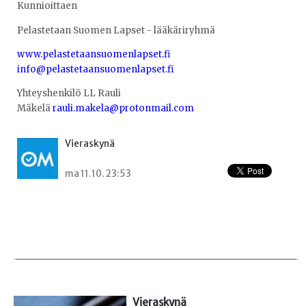
Kunnioittaen
Pelastetaan Suomen Lapset - lääkäriryhmä
www.pelastetaansuomenlapset.fi
info@pelastetaansuomenlapset.fi
Yhteyshenkilö LL Rauli
Mäkelä
rauli.makela@protonmail.com
Vieraskynä
ma 11.10. 23:53
Vieraskynä 