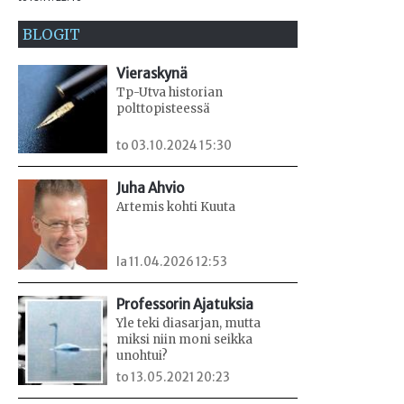
BLOGIT
Vieraskynä
Tp-Utva historian
polttopisteessä
to 03.10.2024 15:30
Juha Ahvio
Artemis kohti Kuuta
la 11.04.2026 12:53
Professorin Ajatuksia
Yle teki diasarjan, mutta
miksi niin moni seikka
unohtui?
to 13.05.2021 20:23