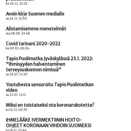
ke 20.12. 22:32
Avoin kirje Suomen medialle
su 26.11. 21:40
Alistamisemme menetelmät
ma 08.08. 23:48
Covid tarinani 2020-2022
ke 09.03. 00:04
Tapio Puolimatka Jyväskylässä 23.1. 2022:
"Ihmisyyden halventaminen
terveysuskonnon nimissä"
su 30.01. 15:29
Youtubesta sensuroitu Tapio Puolimatkan
video
su 23.01. 12:51
Miksi en toistaiseksi ota koronarokotetta?
to 16.12. 00:39
IHMELÄÄKE IVERMEKTIININ HOITO-
OHJEET KORONAAN VIHDOIN SUOMEKSI
to 18.11. 22:46