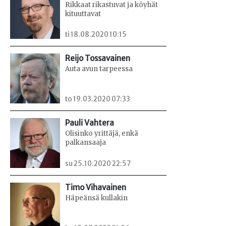
Rikkaat rikastuvat ja köyhät
kituuttavat
ti 18.08.2020 10:15
Reijo Tossavainen
Auta avun tarpeessa
to 19.03.2020 07:33
Pauli Vahtera
Olisinko yrittäjä, enkä
palkansaaja
su 25.10.2020 22:57
Timo Vihavainen
Häpeänsä kullakin