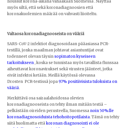
noussut korona-aikana vähääkään Suomessa . Näyttää
myös siltä, että sekä koronadiagnoosien että
koronakuolemien määrää on vahvasti liioiteltu.
Valtaosa koronadiagnooseista on vääriä
SARS-CoV-2 infektiot diagnosoidaan pääasiassa PCR-
testillä, jonka maailman johtavat asiantuntijat ovat
todenneet olevan täysin
sopimaton kyseiseen
tarkoitukseen
, koska se tunnistaa myös tavallista flunssaa
aiheuttavat koronavirukset sekä virusten jäänteet, jotka
eivät infektoi ketään. Meillä käytössä olevassa
Drosten PCR-testissä jopa
97% positiivisista tuloksista on
vääriä
.
Merkittävä osa sairaalahoidossa olevien
koronadiagnooseista on tehty ilman mitään testiä –
pelkästään oireiden perusteella, Suomessa
noin 50%:lle
koronadiagnosoiduista tehohoitopotilaista
. Tämä on tehty
siitä huolimatta että
koronan diagnosointi ei ole