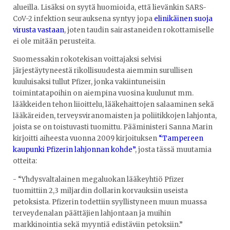
alueilla. Lisäksi on syytä huomioida, että lievänkin SARS-
CoV-2 infektion seurauksena syntyy jopa
elinikäinen suoja
virusta vastaan
, joten taudin sairastaneiden rokottamiselle
ei ole mitään perusteita.
Suomessakin rokotekisan voittajaksi selvisi
järjestäytyneestä rikollisuudesta aiemmin surullisen
kuuluisaksi tullut Pfizer, jonka vakiintuneisiin
toimintatapoihin on aiempina vuosina kuulunut mm.
lääkkeiden tehon liioittelu, lääkehaittojen salaaminen sekä
lääkäreiden, terveysviranomaisten ja poliitikkojen lahjonta,
joista se on toistuvasti tuomittu. Pääministeri Sanna Marin
kirjoitti aiheesta vuonna 2009 kirjoituksen
“Tampereen
kaupunki Pfizerin lahjonnan kohde”
, josta tässä muutamia
otteita:
- “Yhdysvaltalainen megaluokan lääkeyhtiö Pfizer
tuomittiin 2,3 miljardin dollarin korvauksiin useista
petoksista. Pfizerin todettiin syyllistyneen muun muassa
terveydenalan päättäjien lahjontaan ja muihin
markkinointia sekä myyntiä edistäviin petoksiin.”