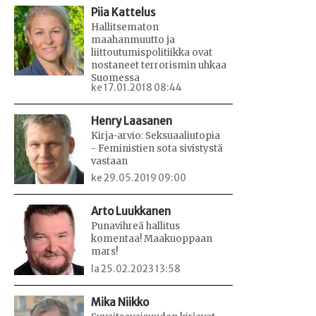
Piia Kattelus
Hallitsematon
maahanmuutto ja
liittoutumispolitiikka ovat
nostaneet terrorismin uhkaa
Suomessa
ke 17.01.2018 08:44
Henry Laasanen
Kirja-arvio: Seksuaaliutopia
- Feministien sota sivistystä
vastaan
ke 29.05.2019 09:00
Arto Luukkanen
Punavihreä hallitus
komentaa! Maakuoppaan
mars!
la 25.02.2023 13:58
Mika Niikko