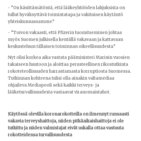
- “On käsittämätöntä, että lääkeyhtiöiden lahjuksista on
tullut hyväksyttävä toimintatapa ja vakituinen käytäntö
yhteiskunnassamme.”
- “Toivon vakaasti, että Pfizerin tuomitseminen johtaa
myös Suomen julkisella kentällä vakavaan ja kattavaan
keskusteluun tällaisen toiminnan oikeellisuudesta.”
Nyt olisi korkea aika vastata pääministeri Marinin vuosien
takaiseen huutoon ja aloittaa perusteellinen rikostutkinta
rokoteteollisuuden harrastamasta korruptiosta Suomessa.
Tutkinnan kohteena tulisi olla ainakin valtamediaa
ohjaileva Mediapooli sekä kaikki terveys- ja
lääketurvallisuudesta vastaavat viranomaistahot.
Käytössä olevilla koronarokotteilla on ilmennyt runsaasti
vakavia terveyshaittoja, niiden pitkäaikaishaittoja ei ole
tutkittu ja niiden valmistajat eivät uskalla ottaa vastuuta
rokotteidensa turvallisuudesta