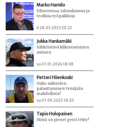
Marko Hamilo
Ydinvoimaa, talouskasvua ja
teollisia työpaikkoja
ti 28.03.2023 20:22
Jukka Hankamäki
Sähköistävä klikinvastainen
uutinen
su 07.01.2024 18:08
Petteri Hiienkoski
Onko suhteiden
palauttaminen Venäjään
mahdollista?
su 07.09.2025 18:20
Tapio Holopainen
Mistä on pienet getot tehty?