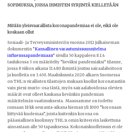
SOPIMUKSIA, JOISSA IHMISTEN SYRJINTÄ KIELLETÄÄN
Mitään yleisvaarallista koronapandemiaa ei ole, eikä ole
koskaan ollut
Sosiaali- ja Terveysministeriön vuonna 2012 julkaiseman
dokumentin “
Kansallinen varautumissuunnitelma
influenssapandemiaan
” sivulla 50 kappaleen 8.1.4
taulukossa 3 on määritelty “lieväksi pandemiaksi” tilanne,
jossa 8 viikon aikana 11.480 ihmistä joutuu sairaalahoitoon
ja kuolleita on 3.450. Maaliskuusta 2020 alkaen Suomessa
on THL:n virallisten tilastojen mukaan kuollut koronatautiin
vain pieni murto-osa tästä, myös sairaalahoidossa olevien
määrät ovat olleet kaukana lievänkin pandemian
määritelmän vaatimuksesta. Maassamme on todettu
runsaan 18 kk seuranta-aikana hieman yli 1000 “koronaan
liittyvää kuolemaa”, joista kuitenkin korona on
pääasiallinen kuolinsyy THL:n omin kriteerein laskettuna
ainoastaan alle 50 tapauksessa. Kokonaiskuolleisuus ei ole