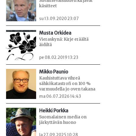
Suvaitsevaisuuden kirjavat
käsitteet
su 13.09.2020 23:07
Musta Orkidea
Vieraskynä: Kirje eräältä
äidiltä
pe 08.02.2019 13:23
Mikko Paunio
Kauhistuttava vihreä
sähkökatastrofi on 100 %
varmuudella jo oven takana
ma 06.07.2026 14:43
Heikki Porkka
Suomalainen media on
järkyttävän huono
la 27.09.2025 10:28