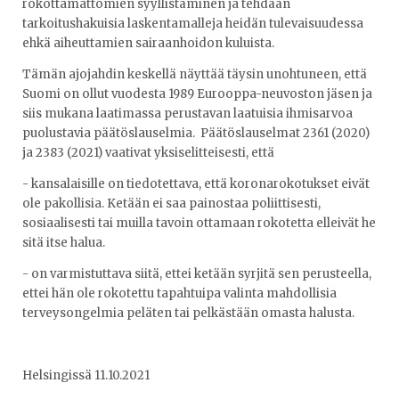
rokottamattomien syyllistäminen ja tehdään
tarkoitushakuisia laskentamalleja heidän tulevaisuudessa
ehkä aiheuttamien sairaanhoidon kuluista.
Tämän ajojahdin keskellä näyttää täysin unohtuneen, että
Suomi on ollut vuodesta 1989 Eurooppa-neuvoston jäsen ja
siis mukana laatimassa perustavan laatuisia ihmisarvoa
puolustavia päätöslauselmia. Päätöslauselmat 2361 (2020)
ja 2383 (2021) vaativat yksiselitteisesti, että
- kansalaisille on tiedotettava, että koronarokotukset eivät
ole pakollisia. Ketään ei saa painostaa poliittisesti,
sosiaalisesti tai muilla tavoin ottamaan rokotetta elleivät he
sitä itse halua.
- on varmistuttava siitä, ettei ketään syrjitä sen perusteella,
ettei hän ole rokotettu tapahtuipa valinta mahdollisia
terveysongelmia peläten tai pelkästään omasta halusta.
Helsingissä 11.10.2021