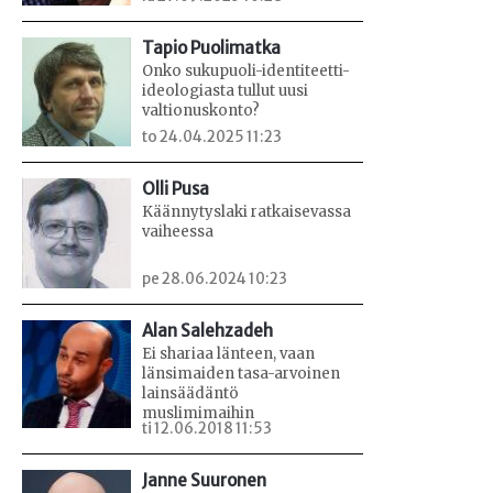
Tapio Puolimatka
Onko sukupuoli-identiteetti-
ideologiasta tullut uusi
valtionuskonto?
to 24.04.2025 11:23
Olli Pusa
Käännytyslaki ratkaisevassa
vaiheessa
pe 28.06.2024 10:23
Alan Salehzadeh
Ei shariaa länteen, vaan
länsimaiden tasa-arvoinen
lainsäädäntö
muslimimaihin
ti 12.06.2018 11:53
Janne Suuronen