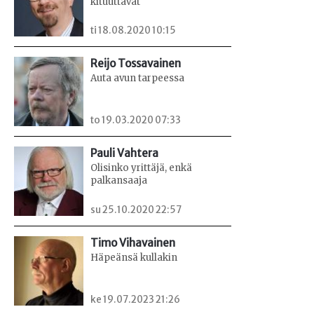
kituuttavat
ti 18.08.2020 10:15
Reijo Tossavainen
Auta avun tarpeessa
to 19.03.2020 07:33
Pauli Vahtera
Olisinko yrittäjä, enkä
palkansaaja
su 25.10.2020 22:57
Timo Vihavainen
Häpeänsä kullakin
ke 19.07.2023 21:26