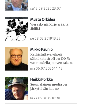
su 13.09.2020 23:07
Musta Orkidea
Vieraskynä: Kirje eräältä
äidiltä
pe 08.02.2019 13:23
Mikko Paunio
Kauhistuttava vihreä
sähkökatastrofi on 100 %
varmuudella jo oven takana
ma 06.07.2026 14:43
Heikki Porkka
Suomalainen media on
järkyttävän huono
la 27.09.2025 10:28