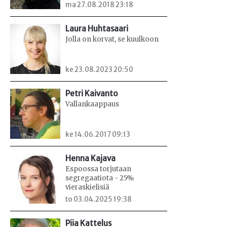
ma 27.08.2018 23:18
Laura Huhtasaari
Jolla on korvat, se kuulkoon
ke 23.08.2023 20:50
Petri Kaivanto
Vallankaappaus
ke 14.06.2017 09:13
Henna Kajava
Espoossa torjutaan
segregaatiota - 25%
vieraskielisiä
to 03.04.2025 19:38
Piia Kattelus