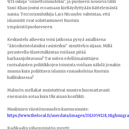
9/11-iskuja "onnettomuudeksi", ja puolueen nouseva tähti
Yasri Khan joutui eroamaan kieltäydyttyään kättelemästä
naisia. Terrorismitutkija Lars Nicander vahvistaa, että
islamistit ovat soluttautuneet Ruotsin
ympäristöpuolueeseen.
Keskustelu aiheesta voisi jatkossa pysyä asiallisena
"äärioikeistolaisiksi rasisteiksi" nimittelyn sijaan. Millä
perusteella tilastotulkintaa voidaan pitää
harhaanjohtavana? Tai miten edellämainittujen
ruotsalaisten poliitikkojen toiminta voidaan nähdä jonakin
muuna kuin poliittisen islamin ensiaskeleina Ruotsin
hallituksessa?
Malmön mellakat muistuttivat muuten huomattavasti
enemmän sotaa kuin Ukrainan konflikti.
Muslimien väestönosuuden kasvuennuste:
https://www.thelocal.fr/userdata/images/1512059128_Highmigr
Radikaalin vähemmistön myytti: