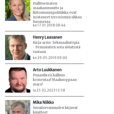
Hallitsematon
maahanmuutto ja
liittoutumispolitiikka ovat
nostaneet terrorismin uhkaa
Suomessa
ke 17.01.2018 08:44
Henry Laasanen
Kirja-arvio: Seksuaaliutopia
- Feministien sota sivistystä
vastaan
ke 29.05.2019 09:00
Arto Luukkanen
Punavihreä hallitus
komentaa! Maakuoppaan
mars!
la 25.02.2023 13:58
Mika Niikko
Suvaitsevaisuuden kirjavat
käsitteet