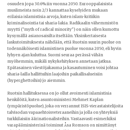
osuuden jopa 30.6%:iin vuonna 2050. Eurooppalaisista
muslimeista noin 2/3 kannattaa kyselyiden mukaan
erilaisia islamistisia arvoja, kuten islam-kritiikin
kriminalisointia tai sharia-lakia. Radikaalin vähemmistön
myytti ("myth of radical minority") on näin ollen kumottu
kysymällä asianosaisilta itseltään. Yksinkertaisesta
laskutoimituksesta nähdään, että Ruotsin suurin puolue on
todennäköisesti islamistinen puolue vuonna 2050, eli hyvin
lyhyen ajan kuluttua. Suomi seuraa perässä vähän
myöhemmin, mikäli nykykehityksen annetaan jatkua.
Epätasainen väestöjakauma ja kasautuminen voisi johtaa
sharia-lailla hallittuihin laajoihin paikallisalueisiin
(hyperghettoihin) jo aiemmin.
Ruotsin hallituksessa on jo ollut avoimesti islamistisia
henkilöitä, kuten asuntoministeri Mehmet Kaplan
(ympäristöpuolue), joka on verrannut ISIS-vierastaistelijoita
talvisodan vapaaehtoisveteraaneihin ja jolla on yhteyksiä
turkkilaisiin äärinationalisteihin. Vastaavasti esimerkiksi
varapääministerinä toiminut Åsa Romson on nimittänyt