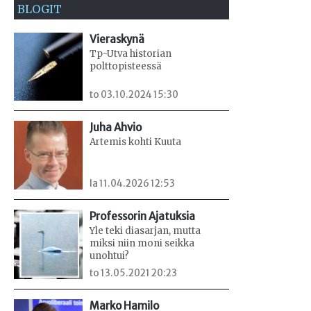
BLOGIT
Vieraskynä
Tp-Utva historian
polttopisteessä
to 03.10.2024 15:30
Juha Ahvio
Artemis kohti Kuuta
la 11.04.2026 12:53
Professorin Ajatuksia
Yle teki diasarjan, mutta
miksi niin moni seikka
unohtui?
to 13.05.2021 20:23
Marko Hamilo