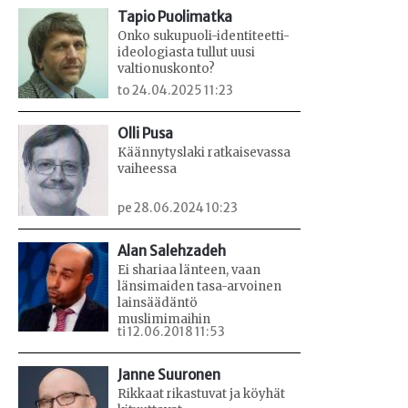
Tapio Puolimatka
Onko sukupuoli-identiteetti-
ideologiasta tullut uusi
valtionuskonto?
to 24.04.2025 11:23
Olli Pusa
Käännytyslaki ratkaisevassa
vaiheessa
pe 28.06.2024 10:23
Alan Salehzadeh
Ei shariaa länteen, vaan
länsimaiden tasa-arvoinen
lainsäädäntö
muslimimaihin
ti 12.06.2018 11:53
Janne Suuronen
Rikkaat rikastuvat ja köyhät