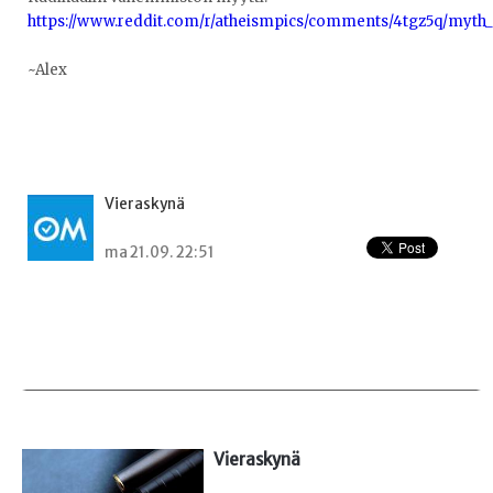
https://www.reddit.com/r/atheismpics/comments/4tgz5q/myth_o
~Alex
Vieraskynä
ma 21.09. 22:51
Vieraskynä 