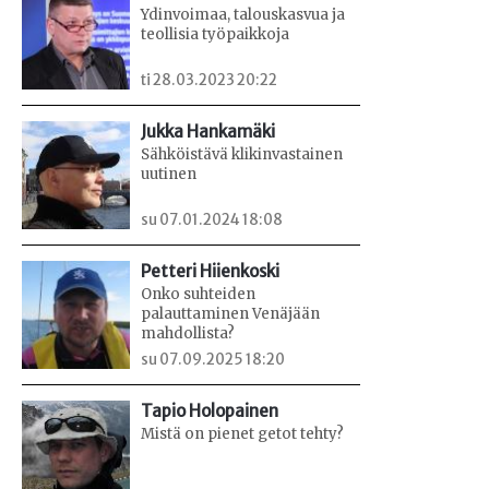
Ydinvoimaa, talouskasvua ja
teollisia työpaikkoja
ti 28.03.2023 20:22
Jukka Hankamäki
Sähköistävä klikinvastainen
uutinen
su 07.01.2024 18:08
Petteri Hiienkoski
Onko suhteiden
palauttaminen Venäjään
mahdollista?
su 07.09.2025 18:20
Tapio Holopainen
Mistä on pienet getot tehty?