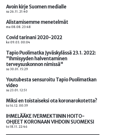
Avoin kirje Suomen medialle
su 26.11. 21:40
Alistamisemme menetelmät
ma 08.08. 23:48
Covid tarinani 2020-2022
ke 09.03. 00:04
Tapio Puolimatka Jyväskylässä 23.1. 2022:
"Ihmisyyden halventaminen
terveysuskonnon nimissä"
su 30.01. 15:29
Youtubesta sensuroitu Tapio Puolimatkan
video
su 23.01. 12:51
Miksi en toistaiseksi ota koronarokotetta?
to 16.12. 00:39
IHMELÄÄKE IVERMEKTIININ HOITO-
OHJEET KORONAAN VIHDOIN SUOMEKSI
to 18.11. 22:46