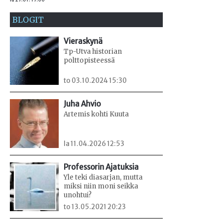
BLOGIT
Vieraskynä
Tp-Utva historian
polttopisteessä
to 03.10.2024 15:30
Juha Ahvio
Artemis kohti Kuuta
la 11.04.2026 12:53
Professorin Ajatuksia
Yle teki diasarjan, mutta
miksi niin moni seikka
unohtui?
to 13.05.2021 20:23