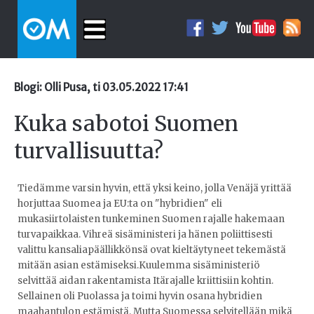
Blogi: Olli Pusa, ti 03.05.2022 17:41
Kuka sabotoi Suomen
turvallisuutta?
Tiedämme varsin hyvin, että yksi keino, jolla Venäjä yrittää
horjuttaa Suomea ja EU:ta on "hybridien" eli
mukasiirtolaisten tunkeminen Suomen rajalle hakemaan
turvapaikkaa. Vihreä sisäministeri ja hänen poliittisesti
valittu kansaliapäällikkönsä ovat kieltäytyneet tekemästä
mitään asian estämiseksi.Kuulemma sisäministeriö
selvittää aidan rakentamista Itärajalle kriittisiin kohtin.
Sellainen oli Puolassa ja toimi hyvin osana hybridien
maahantulon estämistä. Mutta Suomessa selvitellään mikä