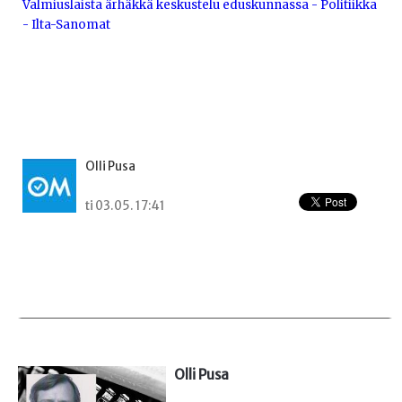
Valmiuslaista ärhäkkä keskustelu eduskunnassa - Politiikka
- Ilta-Sanomat
Olli Pusa
ti 03.05. 17:41
Olli Pusa