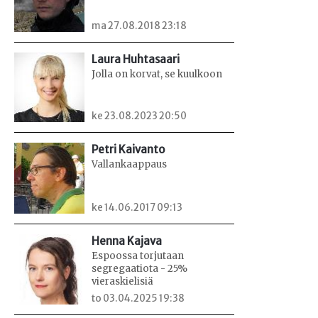
ma 27.08.2018 23:18
Laura Huhtasaari
Jolla on korvat, se kuulkoon
ke 23.08.2023 20:50
Petri Kaivanto
Vallankaappaus
ke 14.06.2017 09:13
Henna Kajava
Espoossa torjutaan
segregaatiota - 25%
vieraskielisiä
to 03.04.2025 19:38