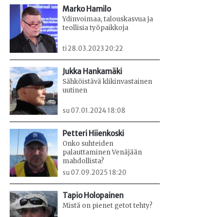
Marko Hamilo
Ydinvoimaa, talouskasvua ja
teollisia työpaikkoja
ti 28.03.2023 20:22
Jukka Hankamäki
Sähköistävä klikinvastainen
uutinen
su 07.01.2024 18:08
Petteri Hiienkoski
Onko suhteiden
palauttaminen Venäjään
mahdollista?
su 07.09.2025 18:20
Tapio Holopainen
Mistä on pienet getot tehty?