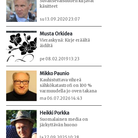
Suvaitsevaisuuden kirjavat
käsitteet
su 13.09.2020 23:07
Musta Orkidea
Vieraskynä: Kirje eräältä
äidiltä
pe 08.02.2019 13:23
Mikko Paunio
Kauhistuttava vihreä
sähkökatastrofi on 100 %
varmuudella jo oven takana
ma 06.07.2026 14:43
Heikki Porkka
Suomalainen media on
järkyttävän huono
la 27.09.2025 10:28