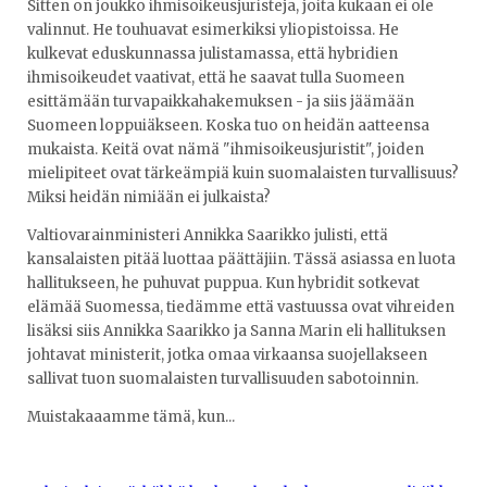
Sitten on joukko ihmisoikeusjuristeja, joita kukaan ei ole
valinnut. He touhuavat esimerkiksi yliopistoissa. He
kulkevat eduskunnassa julistamassa, että hybridien
ihmisoikeudet vaativat, että he saavat tulla Suomeen
esittämään turvapaikkahakemuksen - ja siis jäämään
Suomeen loppuiäkseen. Koska tuo on heidän aatteensa
mukaista. Keitä ovat nämä "ihmisoikeusjuristit", joiden
mielipiteet ovat tärkeämpiä kuin suomalaisten turvallisuus?
Miksi heidän nimiään ei julkaista?
Valtiovarainministeri Annikka Saarikko julisti, että
kansalaisten pitää luottaa päättäjiin. Tässä asiassa en luota
hallitukseen, he puhuvat puppua. Kun hybridit sotkevat
elämää Suomessa, tiedämme että vastuussa ovat vihreiden
lisäksi siis Annikka Saarikko ja Sanna Marin eli hallituksen
johtavat ministerit, jotka omaa virkaansa suojellakseen
sallivat tuon suomalaisten turvallisuuden sabotoinnin.
Muistakaaamme tämä, kun...