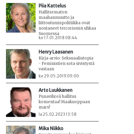
Piia Kattelus
Hallitsematon
maahanmuutto ja
liittoutumispolitiikka ovat
nostaneet terrorismin uhkaa
Suomessa
ke 17.01.2018 08:44
Henry Laasanen
Kirja-arvio: Seksuaaliutopia
- Feministien sota sivistystä
vastaan
ke 29.05.2019 09:00
Arto Luukkanen
Punavihreä hallitus
komentaa! Maakuoppaan
mars!
la 25.02.2023 13:58
Mika Niikko