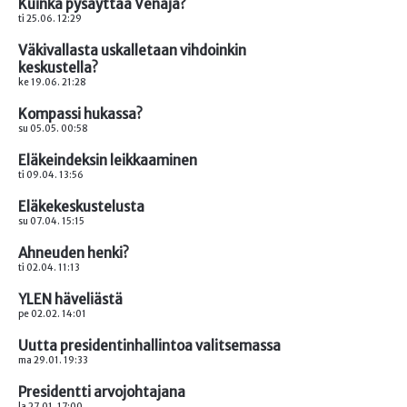
Kuinka pysäyttää Venäjä?
ti 25.06. 12:29
Väkivallasta uskalletaan vihdoinkin
keskustella?
ke 19.06. 21:28
Kompassi hukassa?
su 05.05. 00:58
Eläkeindeksin leikkaaminen
ti 09.04. 13:56
Eläkekeskustelusta
su 07.04. 15:15
Ahneuden henki?
ti 02.04. 11:13
YLEN häveliästä
pe 02.02. 14:01
Uutta presidentinhallintoa valitsemassa
ma 29.01. 19:33
Presidentti arvojohtajana
la 27.01. 17:00