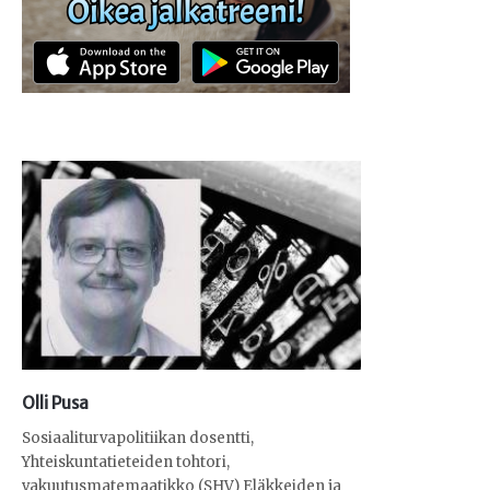
Olli Pusa
Sosiaaliturvapolitiikan dosentti,
Yhteiskuntatieteiden tohtori,
vakuutusmatemaatikko (SHV) Eläkkeiden ja