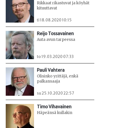
Rikkaat rikastuvat ja köyhät
kituuttavat
ti 18.08.2020 10:15
Reijo Tossavainen
Auta avun tarpeessa
to 19.03.2020 07:33
Pauli Vahtera
Olisinko yrittäjä, enkä
palkansaaja
su 25.10.2020 22:57
Timo Vihavainen
Häpeänsä kullakin