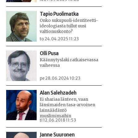
Tapio Puolimatka
Onko sukupuoli-identiteetti-
ideologiasta tullut uusi
valtionuskonto?
to 24.04.2025 11:23
Olli Pusa
Käännytyslaki ratkaisevassa
vaiheessa
pe 28.06.2024 10:23
Alan Salehzadeh
Ei shariaa länteen, vaan
länsimaiden tasa-arvoinen
lainsäädäntö
muslimimaihin
ti 12.06.2018 11:53
Janne Suuronen