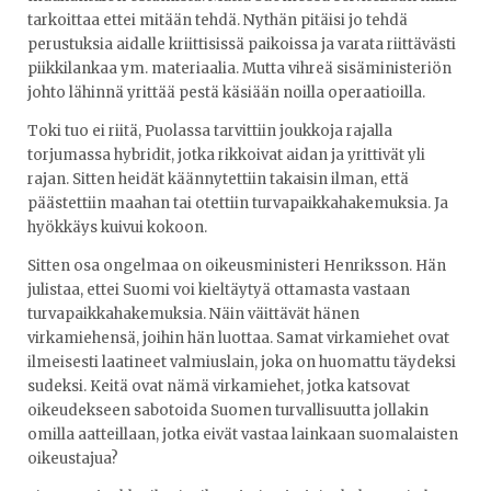
tarkoittaa ettei mitään tehdä. Nythän pitäisi jo tehdä
perustuksia aidalle kriittisissä paikoissa ja varata riittävästi
piikkilankaa ym. materiaalia. Mutta vihreä sisäministeriön
johto lähinnä yrittää pestä käsiään noilla operaatioilla.
Toki tuo ei riitä, Puolassa tarvittiin joukkoja rajalla
torjumassa hybridit, jotka rikkoivat aidan ja yrittivät yli
rajan. Sitten heidät käännytettiin takaisin ilman, että
päästettiin maahan tai otettiin turvapaikkahakemuksia. Ja
hyökkäys kuivui kokoon.
Sitten osa ongelmaa on oikeusministeri Henriksson. Hän
julistaa, ettei Suomi voi kieltäytyä ottamasta vastaan
turvapaikkahakemuksia. Näin väittävät hänen
virkamiehensä, joihin hän luottaa. Samat virkamiehet ovat
ilmeisesti laatineet valmiuslain, joka on huomattu täydeksi
sudeksi. Keitä ovat nämä virkamiehet, jotka katsovat
oikeudekseen sabotoida Suomen turvallisuutta jollakin
omilla aatteillaan, jotka eivät vastaa lainkaan suomalaisten
oikeustajua?