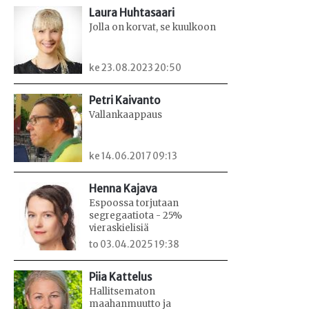
Laura Huhtasaari
Jolla on korvat, se kuulkoon
ke 23.08.2023 20:50
Petri Kaivanto
Vallankaappaus
ke 14.06.2017 09:13
Henna Kajava
Espoossa torjutaan
segregaatiota - 25%
vieraskielisiä
to 03.04.2025 19:38
Piia Kattelus
Hallitsematon
maahanmuutto ja