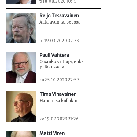
ti 18.08.2020 10:15
Reijo Tossavainen
Auta avun tarpeessa
to 19.03.2020 07:33
Pauli Vahtera
Olisinko yrittäjä, enkä
palkansaaja
su 25.10.2020 22:57
Timo Vihavainen
Häpeänsä kullakin
ke 19.07.2023 21:26
Matti Viren