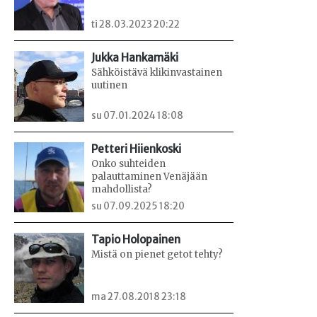
ti 28.03.2023 20:22
Jukka Hankamäki
Sähköistävä klikinvastainen
uutinen
su 07.01.2024 18:08
Petteri Hiienkoski
Onko suhteiden
palauttaminen Venäjään
mahdollista?
su 07.09.2025 18:20
Tapio Holopainen
Mistä on pienet getot tehty?
ma 27.08.2018 23:18