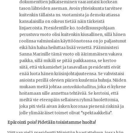
dokumenttien julkaiseminen vaarantaisi korkean
tason lähteiden aseman. Avoin yhteiskunta tarvitsee
kuitenkin tällaista ns. vuotamista ja demokratiassa
kansalaisilla on oikeus tietää näin tärkeistä
linjaeroista. Presidentille ko. todellisuuspohjaan
perustuva vuoto olisi kuitenkin kiusallinen, sillä hänen
roolinsa valmiuslain käyttöönotossa on jo paljastunut
eikä hän halua heiluttaa lisää venettä. Pääministeri
Sanna Marinille tämä vuoto oli äärimmäisen vakava
paikka, sillä mikäli se pitää paikkaansa, se kertoo
siitä, että virkamiehet ja tasavallan presidentti eivät
enää luota hänen kriisinjohtajuuteensa. Se vahvistaisi
asioista perillä olevien piirien kuulemia huhuja. Niiden
mukaan meitä johtaa
untuvikkohallitus
, joka ei kykene
hoitamaan sille annettua tehtävää. Se kertoisi, että
meiltä vie eteenpäin sellainen ryhmä huolettomia,
joka piti vielä aivan äsken koronaa pienenä riskinä ja
jolle ylimääräiset toimet olivat ”spektaakkelia”.
Epärointi pois! Pidetään toisistamme huolta!
Viittaan vielä presidentti Niinistön haastatteluun, jossa hän