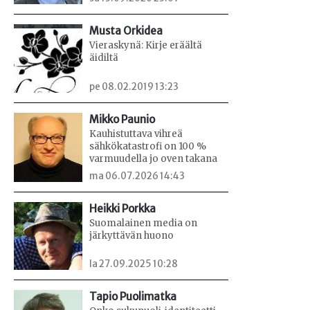
Musta Orkidea
Vieraskynä: Kirje eräältä
äidiltä
pe 08.02.2019 13:23
Mikko Paunio
Kauhistuttava vihreä
sähkökatastrofi on 100 %
varmuudella jo oven takana
ma 06.07.2026 14:43
Heikki Porkka
Suomalainen media on
järkyttävän huono
la 27.09.2025 10:28
Tapio Puolimatka