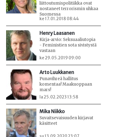
liittoutumispolitiikka ovat
nostaneet terrorismin uhkaa
Suomessa
ke 17.01.2018 08:44
Henry Laasanen
Kirja-arvio: Seksuaaliutopia
- Feministien sota sivistystä
vastaan
ke 29.05.2019 09:00
Arto Luukkanen
Punavihreä hallitus
komentaa! Maakuoppaan
mars!
la 25.02.2023 13:58
Mika Niikko
Suvaitsevaisuuden kirjavat
käsitteet
su 13.09.2020 23:07