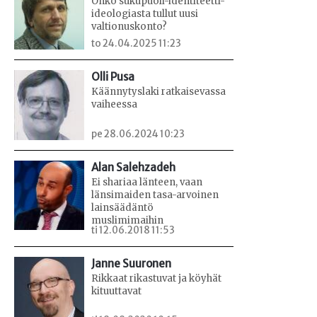
Onko sukupuoli-identiteetti-
ideologiasta tullut uusi
valtionuskonto?
to 24.04.2025 11:23
Olli Pusa
Käännytyslaki ratkaisevassa
vaiheessa
pe 28.06.2024 10:23
Alan Salehzadeh
Ei shariaa länteen, vaan
länsimaiden tasa-arvoinen
lainsäädäntö
muslimimaihin
ti 12.06.2018 11:53
Janne Suuronen
Rikkaat rikastuvat ja köyhät
kituuttavat