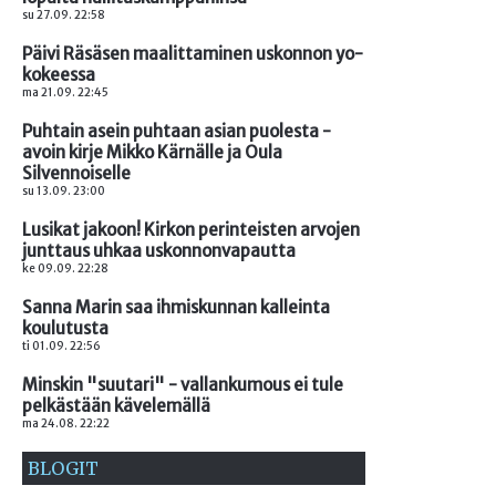
su 27.09. 22:58
Päivi Räsäsen maalittaminen uskonnon yo-
kokeessa
ma 21.09. 22:45
Puhtain asein puhtaan asian puolesta -
avoin kirje Mikko Kärnälle ja Oula
Silvennoiselle
su 13.09. 23:00
Lusikat jakoon! Kirkon perinteisten arvojen
junttaus uhkaa uskonnonvapautta
ke 09.09. 22:28
Sanna Marin saa ihmiskunnan kalleinta
koulutusta
ti 01.09. 22:56
Minskin "suutari" - vallankumous ei tule
pelkästään kävelemällä
ma 24.08. 22:22
BLOGIT