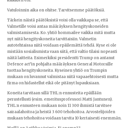
kaikkien etu.
Vatuloinnin aika on ohitse. Tarvitsemme päätöksiä.
Tärkein näistä päätöksistä voisi olla vaikkapa se, että
Valmetille voisi antaa määräyksen hengityskoneiden
valmistamisesta. Ko. yhtiö hommailee vaikka mitä mutta
nyt niitä hengityskoneita tarvittaisiin. Valmetin
autotehtaissa niitä voidaan epäilemättä tehdä. Kyse ei ole
mistään sosialismista vaan siitä, että valtio tilaisi nopeasti
näitä laitteita. Esimerkiksi presidentti Trump on antanut
Defence act’in pohjalta määräyksen General Motorsille
tuottaa hengityskoneita. Kyseinen yhtiö on Trumpin
mukaan on luvannut valmistaa niitä vapaaehtoisesti mutta
firma on hidastellut eikä ole pitänyt lupauksiaan.
Koneita tarvitaan sillä THL:n ennusteita epäillään
perustellusti (esim. emeritusprofessori Matti Jantunen).
THL:n ennusteen mukaan noin 11 300 ihmistä tarvitsee
sairaalahoitoa ja heistä 3 600 tehohoitoa. Arvostelijoiden
mukaan tehohoitoa voidaan tarvita 10 kertaisesti enemmän.