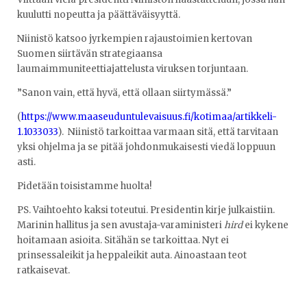
kuulutti nopeutta ja päättäväisyyttä.
Niinistö katsoo jyrkempien rajaustoimien kertovan
Suomen siirtävän strategiaansa
laumaimmuniteettiajattelusta viruksen torjuntaan.
”Sanon vain, että hyvä, että ollaan siirtymässä.”
(
https://www.maaseuduntulevaisuus.fi/kotimaa/artikkeli-
1.1033033
). Niinistö tarkoittaa varmaan sitä, että tarvitaan
yksi ohjelma ja se pitää johdonmukaisesti viedä loppuun
asti.
Pidetään toisistamme huolta!
PS. Vaihtoehto kaksi toteutui. Presidentin kirje julkaistiin.
Marinin hallitus ja sen avustaja-varaministeri
hird
ei kykene
hoitamaan asioita. Sitähän se tarkoittaa. Nyt ei
prinsessaleikit ja heppaleikit auta. Ainoastaan teot
ratkaisevat.