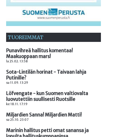
TUOREIMMAT
Punavihreä hallitus komentaa!
Maakuoppaan mars!
la 25.02. 13:58
Sota-Lintilän horinat - Taivaan lahja
Putinille?
su 11.09. 13:29
Löfvengate - kun Suomen valtiovalta
luovutettiin suullisesti Ruotsille
ke 18.11. 17:19
Miljardien Sanna! Miljardien Matti!
su 25.10. 23:07
Marinin hallitus petti omat sanansa ja
lopulta hallituskumppaninsa