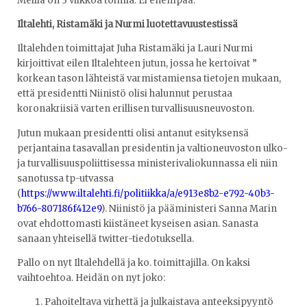
Meillä on 3 viikkoa toimia. Ei enempää.
Iltalehti, Ristamäki ja Nurmi luotettavuustestissä
Iltalehden toimittajat Juha Ristamäki ja Lauri Nurmi
kirjoittivat eilen Iltalehteen jutun, jossa he kertoivat ”
korkean tason lähteistä varmistamiensa tietojen mukaan,
että presidentti Niinistö olisi halunnut perustaa
koronakriisiä varten erillisen turvallisuusneuvoston.
Jutun mukaan presidentti olisi antanut esityksensä
perjantaina tasavallan presidentin ja valtioneuvoston ulko-
ja turvallisuuspoliittisessa ministerivaliokunnassa eli niin
sanotussa tp-utvassa
(
https://www.iltalehti.fi/politiikka/a/e913e8b2-e792-40b3-
b766-807186f412e9
). Niinistö ja pääministeri Sanna Marin
ovat ehdottomasti kiistäneet kyseisen asian. Sanasta
sanaan yhteisellä twitter-tiedotuksella.
Pallo on nyt Iltalehdellä ja ko. toimittajilla. On kaksi
vaihtoehtoa. Heidän on nyt joko:
Pahoiteltava virhettä ja julkaistava anteeksipyyntö