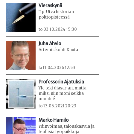
Vieraskynä
Tp-Utva historian
polttopisteessä
to 03.10.2024 15:30
Juha Ahvio
Artemis kohti Kuuta
la 11.04.2026 12:53
Professorin Ajatuksia
Yle teki diasarjan, mutta
miksi niin moni seikka
unohtui?
to 13.05.2021 20:23
Marko Hamilo
Ydinvoimaa, talouskasvua ja
teollisia työpaikkoja