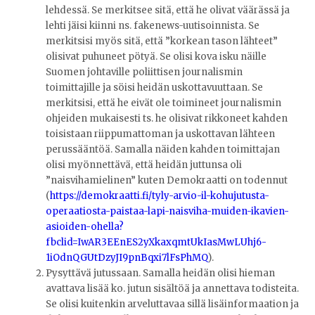
lehdessä. Se merkitsee sitä, että he olivat väärässä ja
lehti jäisi kiinni ns. fakenews-uutisoinnista. Se
merkitsisi myös sitä, että ”korkean tason lähteet”
olisivat puhuneet pötyä. Se olisi kova isku näille
Suomen johtaville poliittisen journalismin
toimittajille ja söisi heidän uskottavuuttaan. Se
merkitsisi, että he eivät ole toimineet journalismin
ohjeiden mukaisesti ts. he olisivat rikkoneet kahden
toisistaan riippumattoman ja uskottavan lähteen
perussääntöä. Samalla näiden kahden toimittajan
olisi myönnettävä, että heidän juttunsa oli
”naisvihamielinen” kuten Demokraatti on todennut
(
https://demokraatti.fi/tyly-arvio-il-kohujutusta-
operaatiosta-paistaa-lapi-naisviha-muiden-ikavien-
asioiden-ohella?
fbclid=IwAR3EEnES2yXkaxqmtUkIasMwLUhj6-
1iOdnQGUtDzyJI9pnBqxi7lFsPhMQ
).
Pysyttävä jutussaan. Samalla heidän olisi hieman
avattava lisää ko. jutun sisältöä ja annettava todisteita.
Se olisi kuitenkin arveluttavaa sillä lisäinformaation ja