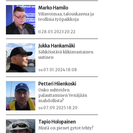
Marko Hamilo
Ydinvoimaa, talouskasvua ja
teollisia työpaikkoja
ti 28.03.2023 20:22
Jukka Hankamäki
Sähköistävä klikinvastainen
uutinen
su 07.01.2024 18:08
Petteri Hiienkoski
Onko suhteiden
palauttaminen Venäjään
mahdollista?
su 07.09.2025 18:20
Tapio Holopainen
Mistä on pienet getot tehty?