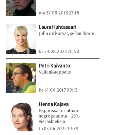
ma 27.08.2018 23:18
Laura Huhtasaari
Jolla on korvat, se kuulkoon
ke 23.08.2023 20:50
Petri Kaivanto
Vallankaappaus
ke 14.06.2017 09:13
Henna Kajava
Espoossa torjutaan
segregaatiota - 25%
vieraskielisiä
to 03.04.2025 19:38