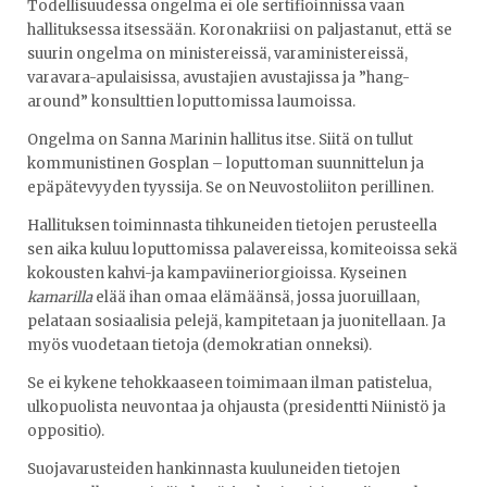
Todellisuudessa ongelma ei ole sertifioinnissa vaan
hallituksessa itsessään. Koronakriisi on paljastanut, että se
suurin ongelma on ministereissä, varaministereissä,
varavara-apulaisissa, avustajien avustajissa ja ”hang-
around” konsulttien loputtomissa laumoissa.
Ongelma on Sanna Marinin hallitus itse. Siitä on tullut
kommunistinen Gosplan – loputtoman suunnittelun ja
epäpätevyyden tyyssija. Se on Neuvostoliiton perillinen.
Hallituksen toiminnasta tihkuneiden tietojen perusteella
sen aika kuluu loputtomissa palavereissa, komiteoissa sekä
kokousten kahvi-ja kampaviineriorgioissa. Kyseinen
kamarilla
elää ihan omaa elämäänsä, jossa juoruillaan,
pelataan sosiaalisia pelejä, kampitetaan ja juonitellaan. Ja
myös vuodetaan tietoja (demokratian onneksi).
Se ei kykene tehokkaaseen toimimaan ilman patistelua,
ulkopuolista neuvontaa ja ohjausta (presidentti Niinistö ja
oppositio).
Suojavarusteiden hankinnasta kuuluneiden tietojen