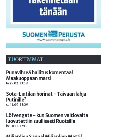
TUOREIMMAT
Punavihreä hallitus komentaa!
Maakuoppaan mars!
la 25.02. 13:58
Sota-Lintilän horinat - Taivaan lahja
Putinille?
su 11.09. 13:29
Löfvengate - kun Suomen valtiovalta
luovutettiin suullisesti Ruotsille
ke 18.11. 17:19
Miljardien Sanna! Miljardien Matti!