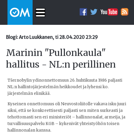
Blogi: Arto Luukkanen, ti 28.04.2020 23:29
Marinin "Pullonkaula"
hallitus - NL:n perillinen
Tšernobylin ydinonnettomuus 26. huhtikuuta 1986 paljasti
NL:n hallintojärjestelmän heikkoudet ja lyhensi ko.
järjestelmän elinikää.
Kyseinen onnettomuus oli Neuvostoliitolle vakava isku juuri
siksi, että se konkreettisesti paljasti sen miten surkeasti ja
tehottomasti sen eri ministeriöt – hallinnonalat, armeija, ja
turvallisuuspalvelu KGB – kykenivät yhteistyöhön toisen
hallinnonalan kanssa.