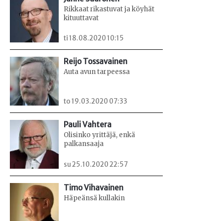
Rikkaat rikastuvat ja köyhät
kituuttavat
ti 18.08.2020 10:15
Reijo Tossavainen
Auta avun tarpeessa
to 19.03.2020 07:33
Pauli Vahtera
Olisinko yrittäjä, enkä
palkansaaja
su 25.10.2020 22:57
Timo Vihavainen
Häpeänsä kullakin