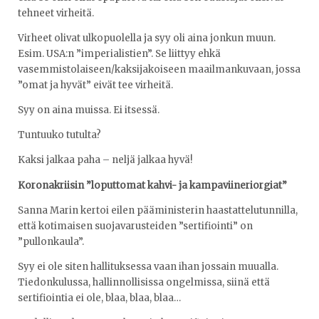
tehneet virheitä.
Virheet olivat ulkopuolella ja syy oli aina jonkun muun.
Esim. USA:n ”imperialistien”. Se liittyy ehkä
vasemmistolaiseen/kaksijakoiseen maailmankuvaan, jossa
”omat ja hyvät” eivät tee virheitä.
Syy on aina muissa. Ei itsessä.
Tuntuuko tutulta?
Kaksi jalkaa paha – neljä jalkaa hyvä!
Koronakriisin ”loputtomat kahvi- ja kampaviineriorgiat”
Sanna Marin kertoi eilen pääministerin haastattelutunnilla,
että kotimaisen suojavarusteiden ”sertifiointi” on
”pullonkaula”.
Syy ei ole siten hallituksessa vaan ihan jossain muualla.
Tiedonkulussa, hallinnollisissa ongelmissa, siinä että
sertifiointia ei ole, blaa, blaa, blaa…