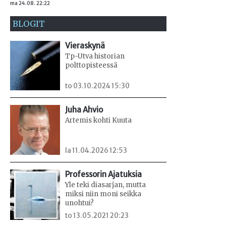
ma 24.08. 22:22
BLOGIT
Vieraskynä
Tp-Utva historian
polttopisteessä
to 03.10.2024 15:30
Juha Ahvio
Artemis kohti Kuuta
la 11.04.2026 12:53
Professorin Ajatuksia
Yle teki diasarjan, mutta
miksi niin moni seikka
unohtui?
to 13.05.2021 20:23