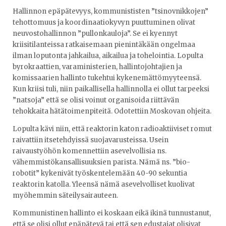
Hallinnon epäpätevyys, kommunististen ”tsinovnikkojen”
tehottomuus ja koordinaatiokyvyn puuttuminen olivat
neuvostohallinnon ”pullonkauloja”. Se ei kyennyt
kriisitilanteissa ratkaisemaan pienintäkään ongelmaa
ilman loputonta jahkailua, aikailua ja tohelointia. Lopulta
byrokraattien, varaministerien, hallintojohtajien ja
komissaarien hallinto tukehtui kykenemättömyyteensä.
Kun kriisi tuli, niin paikallisella hallinnolla ei ollut tarpeeksi
”natsoja” että se olisi voinut organisoida riittävän
tehokkaita hätätoimenpiteitä. Odotettiin Moskovan ohjeita.
Lopulta kävi niin, että reaktorin katon radioaktiiviset romut
raivattiin itsetehdyissä suojavarusteissa. Usein
raivaustyöhön komennettiin asevelvollisia ns.
vähemmistökansallisuuksien parista. Nämä ns. ”bio-
robotit” kykenivät työskentelemään 40-90 sekuntia
reaktorin katolla. Yleensä nämä asevelvolliset kuolivat
myöhemmin säteilysairauteen.
Kommunistinen hallinto ei koskaan eikä ikinä tunnustanut,
että se olisi ollut epäpätevä tai että sen edustajat olisivat