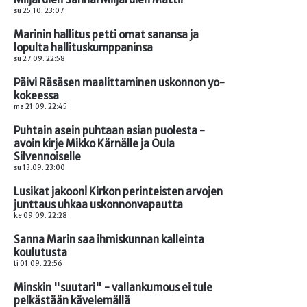
su 25.10. 23:07
Marinin hallitus petti omat sanansa ja
lopulta hallituskumppaninsa
su 27.09. 22:58
Päivi Räsäsen maalittaminen uskonnon yo-
kokeessa
ma 21.09. 22:45
Puhtain asein puhtaan asian puolesta -
avoin kirje Mikko Kärnälle ja Oula
Silvennoiselle
su 13.09. 23:00
Lusikat jakoon! Kirkon perinteisten arvojen
junttaus uhkaa uskonnonvapautta
ke 09.09. 22:28
Sanna Marin saa ihmiskunnan kalleinta
koulutusta
ti 01.09. 22:56
Minskin "suutari" - vallankumous ei tule
pelkästään kävelemällä