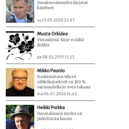
Suvaitsevaisuuden kirjavat
käsitteet
su 13.09.2020 23:07
Musta Orkidea
Vieraskynä: Kirje eräältä
äidiltä
pe 08.02.2019 13:23
Mikko Paunio
Kauhistuttava vihreä
sähkökatastrofi on 100 %
varmuudella jo oven takana
ma 06.07.2026 14:43
Heikki Porkka
Suomalainen media on
järkyttävän huono