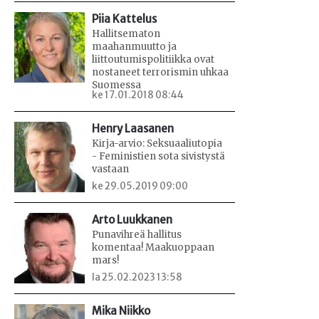
Piia Kattelus
Hallitsematon
maahanmuutto ja
liittoutumispolitiikka ovat
nostaneet terrorismin uhkaa
Suomessa
ke 17.01.2018 08:44
Henry Laasanen
Kirja-arvio: Seksuaaliutopia
- Feministien sota sivistystä
vastaan
ke 29.05.2019 09:00
Arto Luukkanen
Punavihreä hallitus
komentaa! Maakuoppaan
mars!
la 25.02.2023 13:58
Mika Niikko