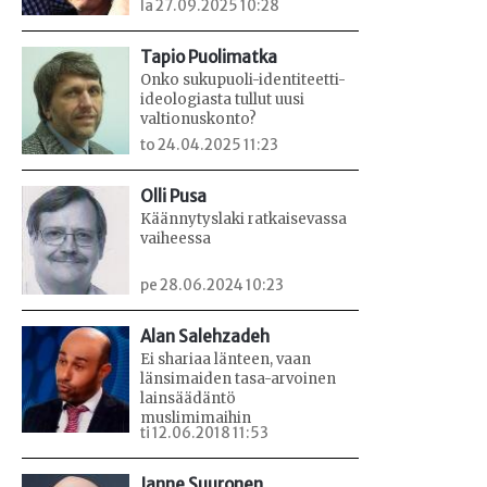
la 27.09.2025 10:28
Tapio Puolimatka
Onko sukupuoli-identiteetti-
ideologiasta tullut uusi
valtionuskonto?
to 24.04.2025 11:23
Olli Pusa
Käännytyslaki ratkaisevassa
vaiheessa
pe 28.06.2024 10:23
Alan Salehzadeh
Ei shariaa länteen, vaan
länsimaiden tasa-arvoinen
lainsäädäntö
muslimimaihin
ti 12.06.2018 11:53
Janne Suuronen