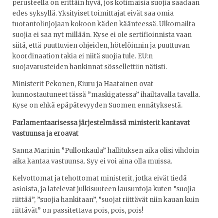
perusteella on erittäin hyvä, jos kotimaisia suojia saadaan
edes syksyllä. Yksityiset toimittajat eivät saa omia
tuotantolinjojaan kokoon käden käänteessä. Ulkomailta
suojia ei saa nyt millään. Kyse ei ole sertifioinnista vaan
siitä, että puuttuvien ohjeiden, hötelöinnin ja puuttuvan
koordinaation takia ei niitä suojia tule. EU:n
suojavarusteiden hankinnat sössellettiin nätisti.
Ministerit Pekonen, Kiuru ja Haatainen ovat
kunnostautuneet tässä ”maskigatessa” ihailtavalla tavalla.
Kyse on ehkä epäpätevyyden Suomen ennätyksestä.
Parlamentaarisessa järjestelmässä ministerit kantavat
vastuunsa ja eroavat
Sanna Marinin ”Pullonkaula” hallituksen aika olisi vihdoin
aika kantaa vastuunsa. Syy ei voi aina olla muissa.
Kelvottomat ja tehottomat ministerit, jotka eivät tiedä
asioista, ja latelevat julkisuuteen lausuntoja kuten ”suojia
riittää”, ”suojia hankitaan”, ”suojat riittävät niin kauan kuin
riittävät” on passitettava pois, pois, pois!