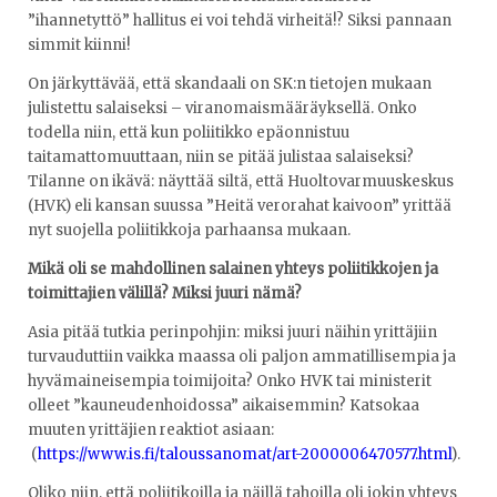
”ihannetyttö” hallitus ei voi tehdä virheitä!? Siksi pannaan
simmit kiinni!
On järkyttävää, että skandaali on SK:n tietojen mukaan
julistettu salaiseksi – viranomaismääräyksellä. Onko
todella niin, että kun poliitikko epäonnistuu
taitamattomuuttaan, niin se pitää julistaa salaiseksi?
Tilanne on ikävä: näyttää siltä, että Huoltovarmuuskeskus
(HVK) eli kansan suussa ”Heitä verorahat kaivoon” yrittää
nyt suojella poliitikkoja parhaansa mukaan.
Mikä oli se mahdollinen salainen yhteys poliitikkojen ja
toimittajien välillä? Miksi juuri nämä?
Asia pitää tutkia perinpohjin: miksi juuri näihin yrittäjiin
turvauduttiin vaikka maassa oli paljon ammatillisempia ja
hyvämaineisempia toimijoita? Onko HVK tai ministerit
olleet ”kauneudenhoidossa” aikaisemmin? Katsokaa
muuten yrittäjien reaktiot asiaan:
(
https://www.is.fi/taloussanomat/art-2000006470577.html
).
Oliko niin, että poliitikoilla ja näillä tahoilla oli jokin yhteys