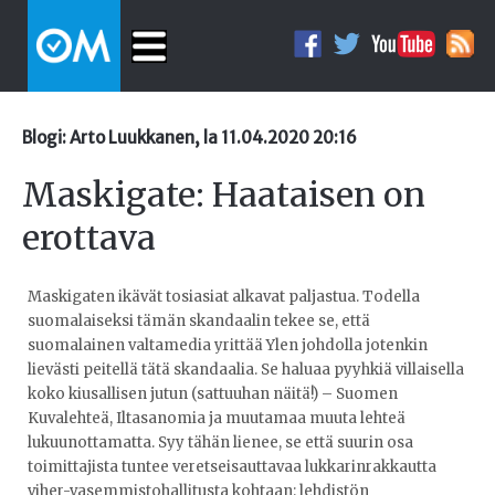
Blogi: Arto Luukkanen, la 11.04.2020 20:16
Maskigate: Haataisen on
erottava
Maskigaten ikävät tosiasiat alkavat paljastua. Todella
suomalaiseksi tämän skandaalin tekee se, että
suomalainen valtamedia yrittää Ylen johdolla jotenkin
lievästi peitellä tätä skandaalia. Se haluaa pyyhkiä villaisella
koko kiusallisen jutun (sattuuhan näitä!) – Suomen
Kuvalehteä, Iltasanomia ja muutamaa muuta lehteä
lukuunottamatta. Syy tähän lienee, se että suurin osa
toimittajista tuntee veretseisauttavaa lukkarinrakkautta
viher-vasemmistohallitusta kohtaan: lehdistön