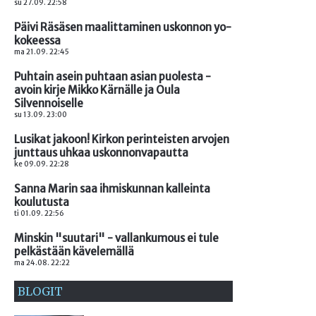
su 27.09. 22:58
Päivi Räsäsen maalittaminen uskonnon yo-
kokeessa
ma 21.09. 22:45
Puhtain asein puhtaan asian puolesta -
avoin kirje Mikko Kärnälle ja Oula
Silvennoiselle
su 13.09. 23:00
Lusikat jakoon! Kirkon perinteisten arvojen
junttaus uhkaa uskonnonvapautta
ke 09.09. 22:28
Sanna Marin saa ihmiskunnan kalleinta
koulutusta
ti 01.09. 22:56
Minskin "suutari" - vallankumous ei tule
pelkästään kävelemällä
ma 24.08. 22:22
BLOGIT