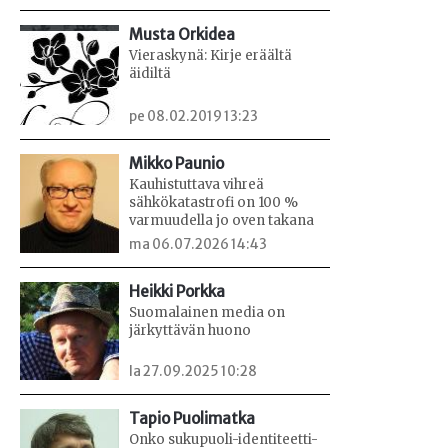
Musta Orkidea
Vieraskynä: Kirje eräältä
äidiltä
pe 08.02.2019 13:23
Mikko Paunio
Kauhistuttava vihreä
sähkökatastrofi on 100 %
varmuudella jo oven takana
ma 06.07.2026 14:43
Heikki Porkka
Suomalainen media on
järkyttävän huono
la 27.09.2025 10:28
Tapio Puolimatka
Onko sukupuoli-identiteetti-