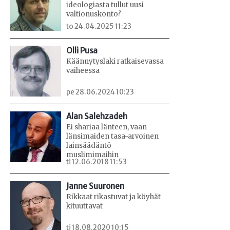
ideologiasta tullut uusi
valtionuskonto?
to 24.04.2025 11:23
Olli Pusa
Käännytyslaki ratkaisevassa
vaiheessa
pe 28.06.2024 10:23
Alan Salehzadeh
Ei shariaa länteen, vaan
länsimaiden tasa-arvoinen
lainsäädäntö
muslimimaihin
ti 12.06.2018 11:53
Janne Suuronen
Rikkaat rikastuvat ja köyhät
kituuttavat
ti 18.08.2020 10:15