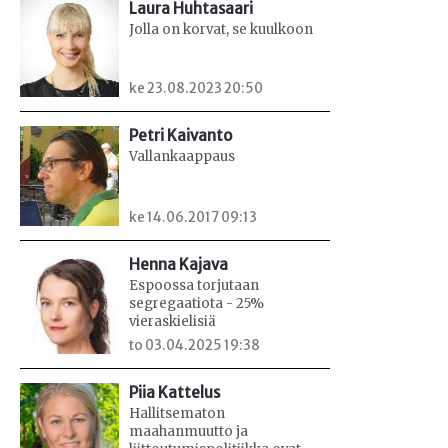
Laura Huhtasaari
Jolla on korvat, se kuulkoon
ke 23.08.2023 20:50
Petri Kaivanto
Vallankaappaus
ke 14.06.2017 09:13
Henna Kajava
Espoossa torjutaan
segregaatiota - 25%
vieraskielisiä
to 03.04.2025 19:38
Piia Kattelus
Hallitsematon
maahanmuutto ja