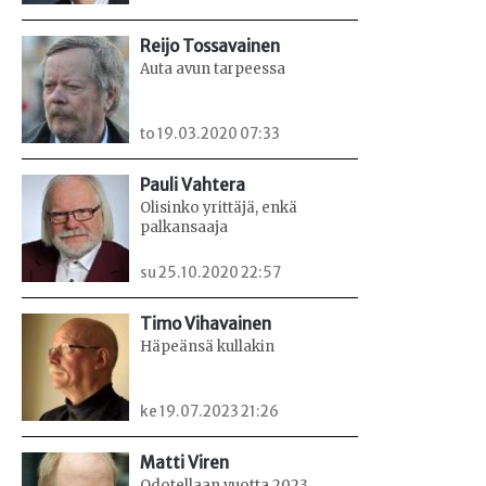
Reijo Tossavainen
Auta avun tarpeessa
to 19.03.2020 07:33
Pauli Vahtera
Olisinko yrittäjä, enkä
palkansaaja
su 25.10.2020 22:57
Timo Vihavainen
Häpeänsä kullakin
ke 19.07.2023 21:26
Matti Viren
Odotellaan vuotta 2023