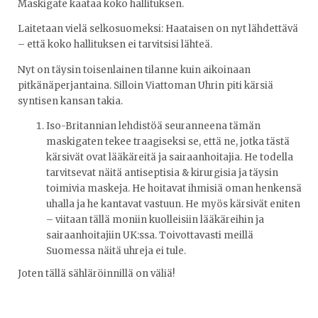
Maskigate kaataa koko hallituksen.
Laitetaan vielä selkosuomeksi: Haataisen on nyt lähdettävä
– että koko hallituksen ei tarvitsisi lähteä.
Nyt on täysin toisenlainen tilanne kuin aikoinaan
pitkänäperjantaina. Silloin Viattoman Uhrin piti kärsiä
syntisen kansan takia.
Iso-Britannian lehdistöä seuranneena tämän
maskigaten tekee traagiseksi se, että ne, jotka tästä
kärsivät ovat lääkäreitä ja sairaanhoitajia. He todella
tarvitsevat näitä antiseptisia & kirurgisia ja täysin
toimivia maskeja. He hoitavat ihmisiä oman henkensä
uhalla ja he kantavat vastuun. He myös kärsivät eniten
– viitaan tällä moniin kuolleisiin lääkäreihin ja
sairaanhoitajiin UK:ssa. Toivottavasti meillä
Suomessa näitä uhreja ei tule.
Joten tällä sähläröinnillä on väliä!