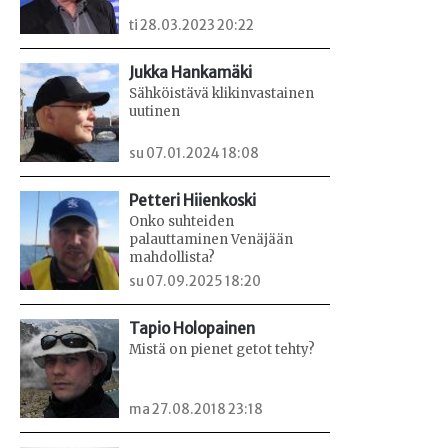
ti 28.03.2023 20:22
Jukka Hankamäki
Sähköistävä klikinvastainen
uutinen
su 07.01.2024 18:08
Petteri Hiienkoski
Onko suhteiden
palauttaminen Venäjään
mahdollista?
su 07.09.2025 18:20
Tapio Holopainen
Mistä on pienet getot tehty?
ma 27.08.2018 23:18