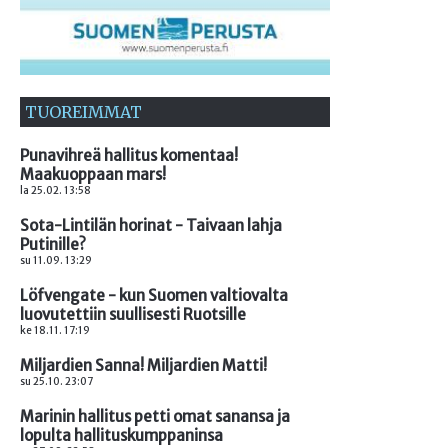
TUOREIMMAT
Punavihreä hallitus komentaa!
Maakuoppaan mars!
la 25.02. 13:58
Sota-Lintilän horinat - Taivaan lahja
Putinille?
su 11.09. 13:29
Löfvengate - kun Suomen valtiovalta
luovutettiin suullisesti Ruotsille
ke 18.11. 17:19
Miljardien Sanna! Miljardien Matti!
su 25.10. 23:07
Marinin hallitus petti omat sanansa ja
lopulta hallituskumppaninsa