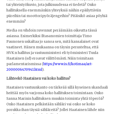
tai yhteistyökuvio, jota julkisuudessa ei tiedetä? Onko
hallituksella enemmänkin yhteyksiä näihin epäilyttäviin
piireihin tai moottoripyöräjengeihin? Pitäisikö asiaa pöyhiä
enemmän?
Media on vihdoin ruvennut peräämään oikeutta tässä
asiassa. Esimerkiksi Iltasanomien toimittaja Timo
Paunonen uskaltaa jo sanoa sen, mitä kansalaiset ovat
vaatineet. Hänen mukaansa on täysin perusteltua, että
HVK:n hallitus ja vastuuministeri eli työministeri Tuula
Haatainen (sd) eroavat välittömästi. Näin toimitaan
parlamentarismissa (
https://www.is.fi/kotimaa/art-
2000006470941.html
).
Lähteekö Haatainen vai koko hallitus?
Haataisen vastuunkanto on tärkeää sillä kyseinen skandaali
heittää myös varjonsa koko hallituksen toimintaan. Onko
Sanna Marinin hallituksen muukin toiminta yhtä töperöä?
Onko Haatainen pelkästään sähläri vai onko se koko
porukka ihan täysiä sähläreitä? Jollei Haatainen lähde niin