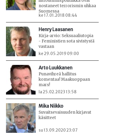
liittoutumispolitiikka ovat
nostaneet terrorismin uhkaa
Suomessa
ke 17.01.2018 08:44
Henry Laasanen
Kirja-arvio: Seksuaaliutopia
- Feministien sota sivistystä
vastaan
ke 29.05.2019 09:00
Arto Luukkanen
Punavihreä hallitus
komentaa! Maakuoppaan
mars!
la 25.02.2023 13:58
Mika Niikko
Suvaitsevaisuuden kirjavat
käsitteet
su 13.09.2020 23:07