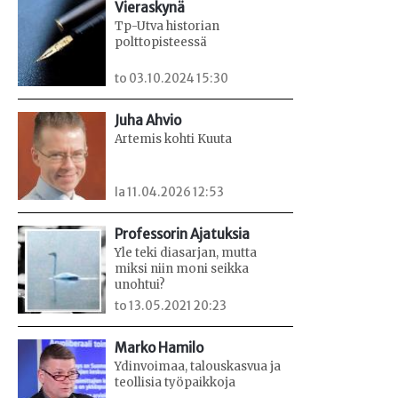
Vieraskynä
Tp-Utva historian
polttopisteessä
to 03.10.2024 15:30
Juha Ahvio
Artemis kohti Kuuta
la 11.04.2026 12:53
Professorin Ajatuksia
Yle teki diasarjan, mutta
miksi niin moni seikka
unohtui?
to 13.05.2021 20:23
Marko Hamilo
Ydinvoimaa, talouskasvua ja
teollisia työpaikkoja