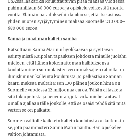
USA:ssa lääkäriksi kouluttautuvan pitää maksaa vuodessa
pahimmillaan 60 000 euroa ja opiskelu voi kestää monta
vuotta. Elämän paradokseihin kuuluu se, että itse asiassa
yhden nuoren syrjäytyminen maksaa Suomelle 230 000–
680 000 euroa.
Sanna ja maailman kallein samba
Katsottuani Sanna Marinin hyökkäävää ja syyttävää
esiintymistä Kaipolan tapauksen johdosta minulle juolahti
mieleen, että hänen kokemattoman hallituksensa
kouluttaminen suomalaisten veronmaksajien rahoilla on
ihmiskunnan kalleinta koulutusta. Jo pelkästään Sannan
kaarti maksaa maltaita; sen 100 päinen joukon hinta on
Suomelle vuodessa 12 miljoonaa euroa. Tähän ei lasketa
sitä tukiopetusta ja neuvontaa, jota virkamiehet antavat
omalla ajallaan tälle joukolle, että se osaisi tehdä sitä mitä
varten se on palkattu.
Suomen valtiolle kaikkein kallein koulutusta on kuitenkin
se, jota pääministeri Sanna Marin nauttii. Hän opiskelee
valtion johtamista.