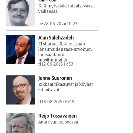
Käännytyslaki ratkaisevassa
vaiheessa
pe 28.06.2024 10:23
Alan Salehzadeh
Ei shariaa länteen, vaan
länsimaiden tasa-arvoinen
lainsäädäntö
muslimimaihin
ti 12.06.2018 11:53
Janne Suuronen
Rikkaat rikastuvat ja köyhät
kituuttavat
ti 18.08.2020 10:15
Reijo Tossavainen
Auta avun tarpeessa