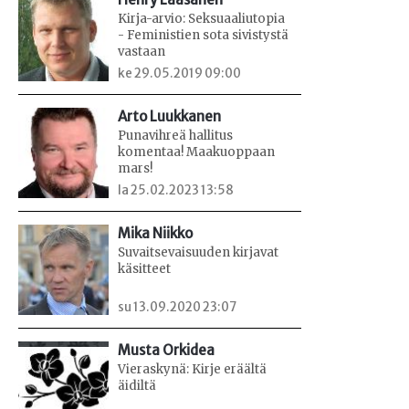
Kirja-arvio: Seksuaaliutopia
- Feministien sota sivistystä
vastaan
ke 29.05.2019 09:00
Arto Luukkanen
Punavihreä hallitus
komentaa! Maakuoppaan
mars!
la 25.02.2023 13:58
Mika Niikko
Suvaitsevaisuuden kirjavat
käsitteet
su 13.09.2020 23:07
Musta Orkidea
Vieraskynä: Kirje eräältä
äidiltä