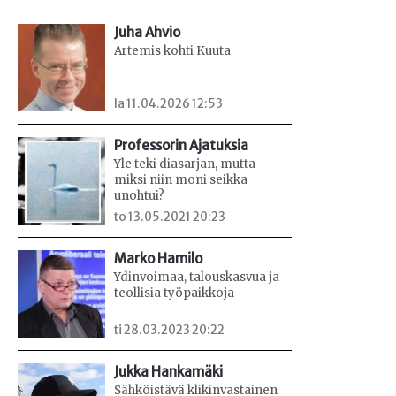
Juha Ahvio
Artemis kohti Kuuta
la 11.04.2026 12:53
Professorin Ajatuksia
Yle teki diasarjan, mutta
miksi niin moni seikka
unohtui?
to 13.05.2021 20:23
Marko Hamilo
Ydinvoimaa, talouskasvua ja
teollisia työpaikkoja
ti 28.03.2023 20:22
Jukka Hankamäki
Sähköistävä klikinvastainen