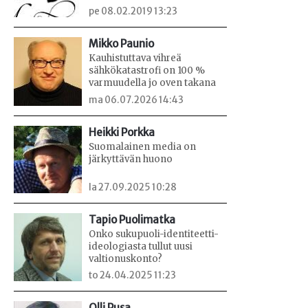
pe 08.02.2019 13:23
Mikko Paunio
Kauhistuttava vihreä
sähkökatastrofi on 100 %
varmuudella jo oven takana
ma 06.07.2026 14:43
Heikki Porkka
Suomalainen media on
järkyttävän huono
la 27.09.2025 10:28
Tapio Puolimatka
Onko sukupuoli-identiteetti-
ideologiasta tullut uusi
valtionuskonto?
to 24.04.2025 11:23
Olli Pusa