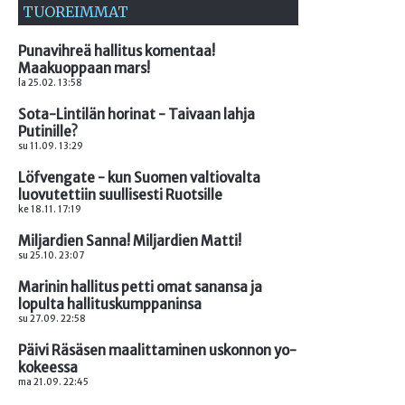
TUOREIMMAT
Punavihreä hallitus komentaa!
Maakuoppaan mars!
la 25.02. 13:58
Sota-Lintilän horinat - Taivaan lahja
Putinille?
su 11.09. 13:29
Löfvengate - kun Suomen valtiovalta
luovutettiin suullisesti Ruotsille
ke 18.11. 17:19
Miljardien Sanna! Miljardien Matti!
su 25.10. 23:07
Marinin hallitus petti omat sanansa ja
lopulta hallituskumppaninsa
su 27.09. 22:58
Päivi Räsäsen maalittaminen uskonnon yo-
kokeessa
ma 21.09. 22:45