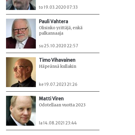
to 19.03.2020 07:33
Pauli Vahtera
Olisinko yrittäjä, enkä
palkansaaja
su 25.10.2020 22:57
Timo Vihavainen
Häpeänsä kullakin
ke 19.07.2023 21:26
Matti Viren
Odotellaan vuotta 2023
la 14.08.2021 23:44