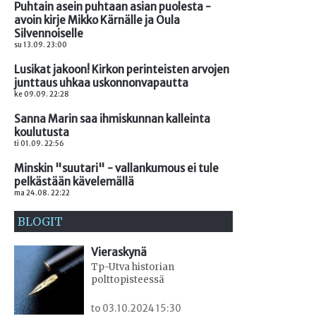
Puhtain asein puhtaan asian puolesta -
avoin kirje Mikko Kärnälle ja Oula
Silvennoiselle
su 13.09. 23:00
Lusikat jakoon! Kirkon perinteisten arvojen
junttaus uhkaa uskonnonvapautta
ke 09.09. 22:28
Sanna Marin saa ihmiskunnan kalleinta
koulutusta
ti 01.09. 22:56
Minskin "suutari" - vallankumous ei tule
pelkästään kävelemällä
ma 24.08. 22:22
BLOGIT
Vieraskynä
Tp-Utva historian
polttopisteessä
to 03.10.2024 15:30