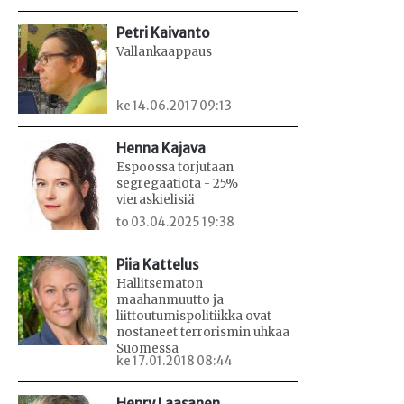
Petri Kaivanto
Vallankaappaus
ke 14.06.2017 09:13
Henna Kajava
Espoossa torjutaan
segregaatiota - 25%
vieraskielisiä
to 03.04.2025 19:38
Piia Kattelus
Hallitsematon
maahanmuutto ja
liittoutumispolitiikka ovat
nostaneet terrorismin uhkaa
Suomessa
ke 17.01.2018 08:44
Henry Laasanen