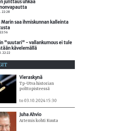
en junttaus uhkaa
nonvapautta
. 22:28
 Marin saa ihmiskunnan kalleinta
tusta
 22:56
n "suutari" - vallankumous ei tule
stään kävelemällä
. 22:22
GIT
Vieraskynä
Tp-Utva historian
polttopisteessä
to 03.10.2024 15:30
Juha Ahvio
Artemis kohti Kuuta