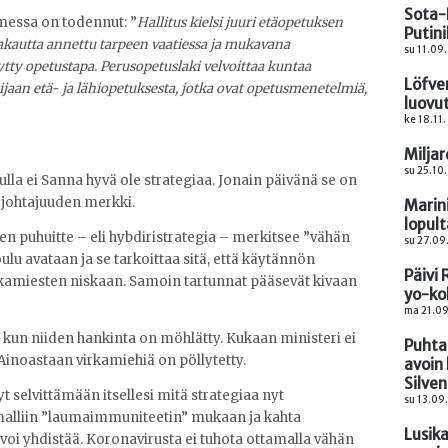
Sota-L
omessa on todennut: ”
H
allitus kielsi juuri etäopetuksen
Putini
kautta annettu tarpeen vaatiessa ja mukavana
su 11.09.
ytty opetustapa. Perusopetuslaki velvoittaa kuntaa
Löfve
ijaan etä- ja lähiopetuksesta, jotka ovat opetusmenetelmiä,
luovut
ke 18.11.
Miljar
su 25.10
nulla ei Sanna hyvä ole strategiaa. Jonain päivänä se on
n johtajuuden merkki.
Marini
lopul
tten puhuitte – eli hybdiristrategia – merkitsee ”vähän
su 27.09
oulu avataan ja se tarkoittaa sitä, että käytännön
Päivi
rkamiesten niskaan. Samoin tartunnat pääsevät kivaan
yo-ko
ma 21.09
e, kun niiden hankinta on möhlätty. Kukaan ministeri ei
Puhta
Ainoastaan virkamiehiä on pöllytetty.
avoin 
Silven
yt selvittämään itsellesi mitä strategiaa nyt
su 13.09
alliin ”laumaimmuniteetin” mukaan ja kahta
Lusika
 voi yhdistää. Koronavirusta ei tuhota ottamalla vähän