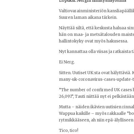
Lopuksi: Nergin nimitysnäytelmä
Valtiovarainministeriön kansliapääl
Suuren laman aikana tärkein.
Näyttää siltä, että keskusta haluaa sin
hän on maa- ja metsätalouden maisteri
hallintokyky ovat myös hakusessa.
Nyt kannattaa olla viisas ja ratkaista t
Ei Nerg.
Sitten. Uutiset UK:sta ovat hälyttävi
many-uk-coronavirus-cases-update-t
”The number of confirmed UK cases has
26,097.”, Tauti niittää nyt ei pelkästä
Mutta – näiden ikävien uutisien rinna
Wappua kaikille – myös rakkaalle ”bo
rytmikkääseen, ah niin epä-älyllisee
Tico, tico!