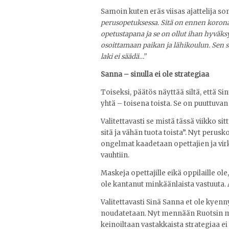
Samoin kuten eräs viisas ajattelija s
perusopetuksessa. Sitä on ennen korona
opetustapana ja se on ollut ihan hyväks
osoittamaan paikan ja lähikoulun. Sen s
laki ei säädä…”
Sanna – sinulla ei ole strategiaa
Toiseksi, päätös näyttää siltä, että Si
yhtä – toisena toista. Se on puuttuva
Valitettavasti se mistä tässä viikko si
sitä ja vähän tuota toista”. Nyt perusk
ongelmat kaadetaan opettajien ja vi
vauhtiin.
Maskeja opettajille eikä oppilaille ol
ole kantanut minkäänlaista vastuuta. 
Valitettavasti Sinä Sanna et ole kyenn
noudatetaan. Nyt mennään Ruotsin m
keinoiltaan vastakkaista strategiaa ei