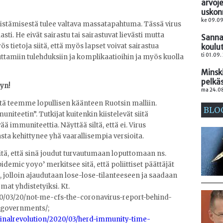
arvoj
uskon
ke 09.09
istämisestä tulee valtava massatapahtuma. Tässä virus
asti. He eivät sairastu tai sairastuvat lievästi mutta
Sanna
ös tietoja siitä, että myös lapset voivat sairastua
koulu
ti 01.09.
uttamiin tulehduksiin ja komplikaatioihin ja myös kuolla
Minski
pelkä
yyn!
ma 24.08
tä teemme lopullisen käänteen Ruotsin malliin.
BLO
eetin”. Tutkijat kuitenkin kiistelevät siitä
ä immuniteettia. Näyttää siltä, että ei. Virus
sta kehittynee yhä vaarallisempia versioita.
itä, että sinä joudut turvautumaan loputtomaan ns.
idemic yoyo’ merkitsee sitä, että poliittiset päättäjät
, jolloin ajaudutaan lose-lose-tilanteeseen ja saadaan
at yhdistetyiksi. Kt.
0/03/20/not-me-cfs-the-coronavirus-report-behind-
s-governments/;
ginalrevolution/2020/03/herd-immunity-time-