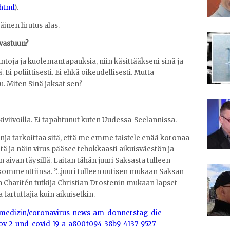
html
).
inen lirutus alas.
vastuun?
ntoja ja kuolemantapauksia, niin käsittääkseni sinä ja
. Ei poliittisesti. Ei ehkä oikeudellisesti. Mutta
u. Miten Sinä jaksat sen?
kiviivoilla. Ei tapahtunut kuten Uudessa-Seelannissa.
ja tarkoittaa sitä, että me emme taistele enää koronaa
sitä ja näin virus pääsee tehokkaasti aikuisväestön ja
ivan täysillä. Laitan tähän juuri Saksasta tulleen
n kommenttiinsa. ”…juuri tulleen uutisen mukaan Saksan
n Charitén tutkija Christian Drostenin mukaan lapset
tartuttajia kuin aikuisetkin.
t/medizin/coronavirus-news-am-donnerstag-die-
ov-2-und-covid-19-a-a800f094-38b9-4137-9527-