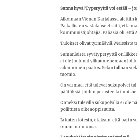
Sanna hyvä! Typeryyttä voi estää – jos
Aikoinaan Vienan Karjalassa alettiin
Paikallisten vastalauseet siitä, että m
kommunistijohtajia. Pääasia oli, ett
Tulokset olivat tyrmääviä. Maissista t
Samanlaista syvätyperyyttä on liikke
ei ole joutunut ylikuumenemaan johtuu 
aikamoinen päätös. Sekin tullaan viel
tuomio.
On varmaa, että tulevat sukupolvet tul
päätöksiä, joiden perusteella ihmishen
Onneksi tulevilla sukupolvilla ei ole n
poliittista oikeaoppisuutta.
Ja kuten totesin, otaksun, että parin
oman tuomionsa.