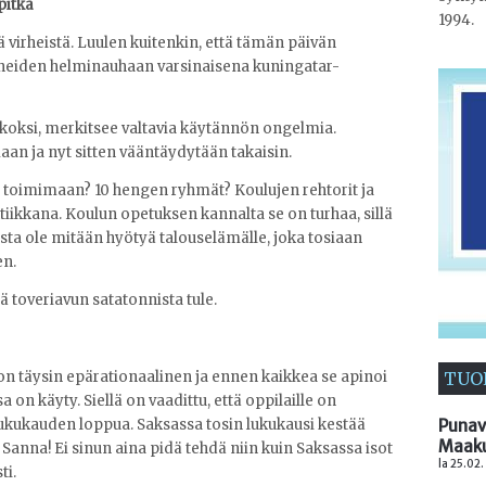
pitkä
1994.
virheistä. Luulen kuitenkin, että tämän päivän
virheiden helminauhaan varsinaisena kuningatar-
iikoksi, merkitsee valtavia käytännön ongelmia.
aan ja nyt sitten vääntäydytään takaisin.
 toimimaan? 10 hengen ryhmät? Koulujen rehtorit ja
ktiikkana. Koulun opetuksen kannalta se on turhaa, sillä
sta ole mitään hyötyä talouselämälle, joka tosiaan
en.
tä toveriavun satatonnista tule.
i on täysin epärationaalinen ja ennen kaikkea se apinoi
TUO
 on käyty. Siellä on vaadittu, että oppilaille on
lukukauden loppua. Saksassa tosin lukukausi kestää
Punav
Maaku
Sanna! Ei sinun aina pidä tehdä niin kuin Saksassa isot
la 25.02.
ti.