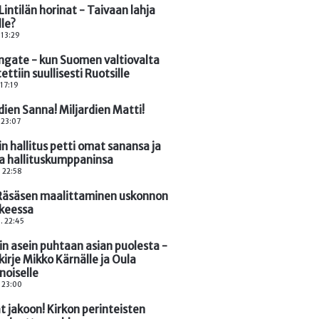
intilän horinat - Taivaan lahja
lle?
 13:29
ngate - kun Suomen valtiovalta
ettiin suullisesti Ruotsille
 17:19
dien Sanna! Miljardien Matti!
. 23:07
n hallitus petti omat sanansa ja
ta hallituskumppaninsa
. 22:58
 Räsäsen maalittaminen uskonnon
keessa
. 22:45
in asein puhtaan asian puolesta -
kirje Mikko Kärnälle ja Oula
noiselle
. 23:00
t jakoon! Kirkon perinteisten