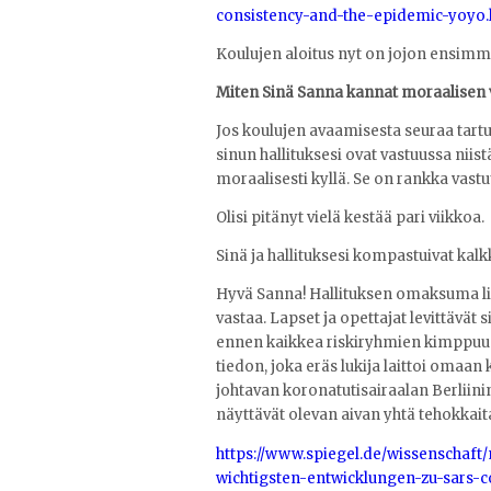
consistency-and-the-epidemic-yoyo.
Koulujen aloitus nyt on jojon ensimmä
Miten Sinä Sanna kannat moraalisen 
Jos koulujen avaamisesta seuraa tartu
sinun hallituksesi ovat vastuussa niistä
moraalisesti kyllä. Se on rankka vastu
Olisi pitänyt vielä kestää pari viikkoa.
Sinä ja hallituksesi kompastuivat kalk
Hyvä Sanna! Hallituksen omaksuma lin
vastaa. Lapset ja opettajat levittävät 
ennen kaikkea riskiryhmien kimppuun a
tiedon, joka eräs lukija laittoi omaa
johtavan koronatutisairaalan Berliini
näyttävät olevan aivan yhtä tehokkaita 
https://www.spiegel.de/wissenschaf
wichtigsten-entwicklungen-zu-sars-c