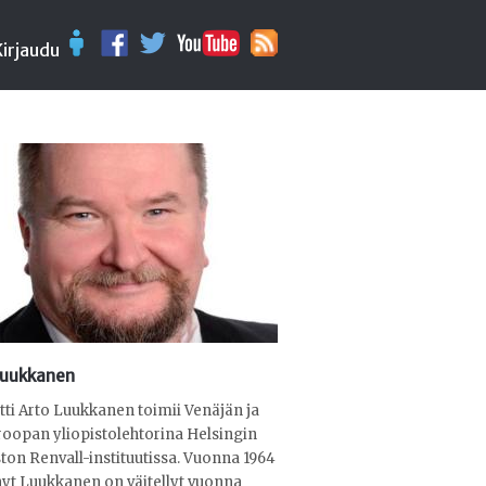
Kirjaudu
Luukkanen
ti Arto Luukkanen toimii Venäjän ja
roopan yliopistolehtorina Helsingin
ston Renvall-instituutissa. Vuonna 1964
yt Luukkanen on väitellyt vuonna