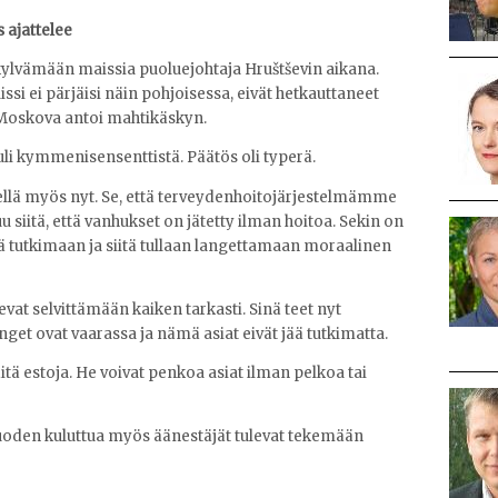
 ajattelee
 kylvämään maissia puoluejohtaja Hruštševin aikana.
aissi ei pärjäisi näin pohjoisessa, eivät hetkauttaneet
ä Moskova antoi mahtikäskyn.
uli kymmenisensenttistä. Päätös oli typerä.
ellä myös nyt. Se, että terveydenhoitojärjestelmämme
siitä, että vanhukset on jätetty ilman hoitoa. Sekin on
ä tutkimaan ja siitä tullaan langettamaan moraalinen
evat selvittämään kaiken tarkasti. Sinä teet nyt
get ovat vaarassa ja nämä asiat eivät jää tutkimatta.
äitä estoja. He voivat penkoa asiat ilman pelkoa tai
 vuoden kuluttua myös äänestäjät tulevat tekemään