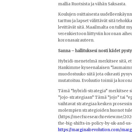
mallia Ruotsista ja vähän Saksasta.
Koulujen osittaisesta uudelleenkäynn
tarttuu ja lapset välittävät sitä tehokka
levittävät sitä. Maailmalta on tullut my
verenkiertoon liittyviin koronan aihe
koronasairauteen.
Sanna – hallituksesi nosti kädet pyst
Hybridi-menetelmä merkitsee sitä, et
Hankimme kyseenalaisen ”laumaimmunit
muodostuuko siitä jota oikeasti pysyvä
mutatoituu. Evoluutio toimii ja korona
Tämä ”hybridi-strategia” merkitsee s
”jojo-strategiaan” Tämä ”jojo” tai ”ep
vaihtavat strategiaa kesken prosessin
molempien strategioiden huonot tulem
(https://mecfsresearchreview.me/202
the-big-shifts-in-policy-by-uk-and-u
https://marginalrevolution.com/mar