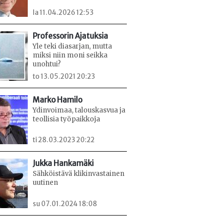
la 11.04.2026 12:53
Professorin Ajatuksia
Yle teki diasarjan, mutta
miksi niin moni seikka
unohtui?
to 13.05.2021 20:23
Marko Hamilo
Ydinvoimaa, talouskasvua ja
teollisia työpaikkoja
ti 28.03.2023 20:22
Jukka Hankamäki
Sähköistävä klikinvastainen
uutinen
su 07.01.2024 18:08