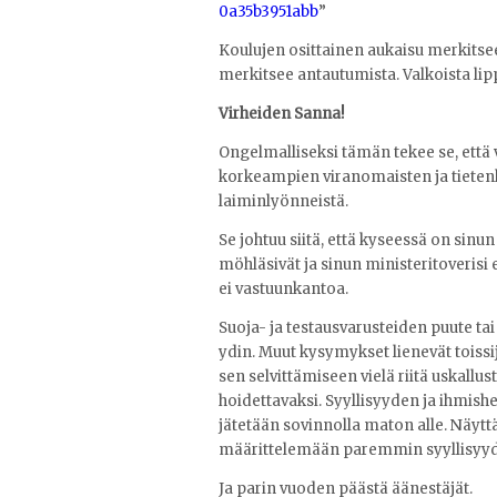
0a35b3951abb
”
Koulujen osittainen aukaisu merkitsee 
merkitsee antautumista. Valkoista lip
Virheiden Sanna!
Ongelmalliseksi tämän tekee se, että
korkeampien viranomaisten ja tietenk
laiminlyönneistä.
Se johtuu siitä, että kyseessä on sinun
möhläsivät ja sinun ministeritoverisi e
ei vastuunkantoa.
Suoja- ja testausvarusteiden puute ta
ydin. Muut kysymykset lienevät toissij
sen selvittämiseen vielä riitä uskallus
hoidettavaksi. Syyllisyyden ja ihmishe
jätetään sovinnolla maton alle. Näyttä
määrittelemään paremmin syyllisyyd
Ja parin vuoden päästä äänestäjät.