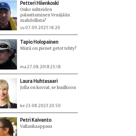
Petteri Hiienkoski
Onko suhteiden
palauttaminen Venäjään
mahdollista?
su 07.09.2025 18:20
Tapio Holopainen
Mistä on pienet getot tehty?
ma 27.08.2018 23:18
Laura Huhtasaari
Jolla on korvat, se kuulkoon
ke 23.08.2023 20:50
Petri Kaivanto
Vallankaappaus