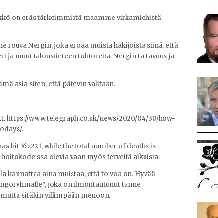
likkö on eräs tärkeimmistä maamme virkamiehistä.
ne rouva Nergin, joka eroaa muista hakijoista siinä, että
 ja muut taloustieteen tohtoreita. Nergin taitavuus ja
ämä asia siten, että pätevin valitaan.
ä. Kt. https://www.telegraph.co.uk/news/2020/04/30/how-
odays/.
 hit 165,221, while the total number of deaths is
än hoitokodeissa olevia vaan myös terveitä aikuisia.
lla kannattaa aina muistaa, että toivoa on. Hyvää
ngoryhmälle”, joka on ilmoittautunut tänne
n mutta sitäkin villimpään menoon.