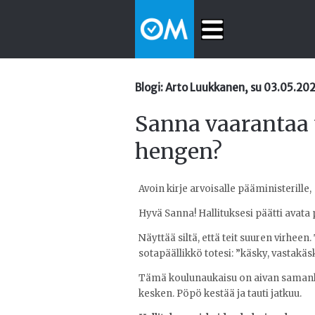
Blogi: Arto Luukkanen, su 03.05.20
Sanna vaarantaa t
hengen?
Avoin kirje arvoisalle pääministerille,
Hyvä Sanna! Hallituksesi päätti avat
Näyttää siltä, että teit suuren virhee
sotapäällikkö totesi: ”käsky, vastakäsk
Tämä koulunaukaisu on aivan samanlain
kesken. Pöpö kestää ja tauti jatkuu.