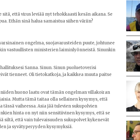
sitä, että virus leviää nyt tehokkaasti kesän aikana. Se
pua. Ethän sinä halua samaistua siihen väriin?
 varsinainen ongelma, suojavarusteiden puute, johtunee
in vastuullisten ministerien laiminlyönneistä. Sinunkin
 hallituksesi Sanna. Sinun. Sinun puoluetoverisi
ivät tienneet. Oli tietokatkoja, ja kaikkea muuta paitse
i niiden huono laatu ovat tämän ongelman villakoiran
aisia. Mutta tämä taitaa olla sellainen kysymys, että
ta tässä vaiheessa. Asia jää tulevien sukupolvien
nkien hinta on nyt niin sensitiivinen kysymys, että se
ä siltä, että vain tulevaisuuden sukupolvet kykenevät
en ja syvätyperyyden kysymyksiä.