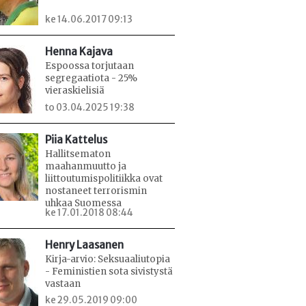
ke 14.06.2017 09:13
Henna Kajava
Espoossa torjutaan
segregaatiota - 25%
vieraskielisiä
to 03.04.2025 19:38
Piia Kattelus
Hallitsematon
maahanmuutto ja
liittoutumispolitiikka ovat
nostaneet terrorismin
uhkaa Suomessa
ke 17.01.2018 08:44
Henry Laasanen
Kirja-arvio: Seksuaaliutopia
- Feministien sota sivistystä
vastaan
ke 29.05.2019 09:00