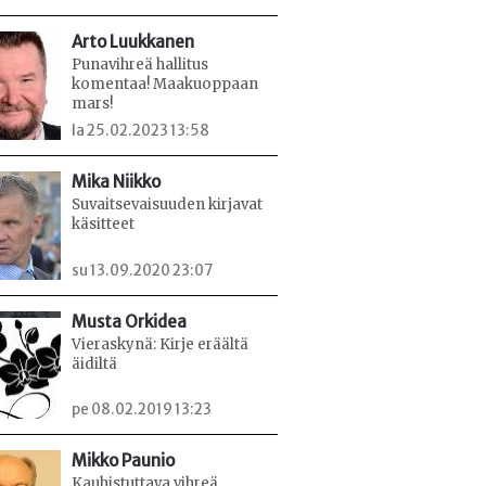
Arto Luukkanen
Punavihreä hallitus
komentaa! Maakuoppaan
mars!
la 25.02.2023 13:58
Mika Niikko
Suvaitsevaisuuden kirjavat
käsitteet
su 13.09.2020 23:07
Musta Orkidea
Vieraskynä: Kirje eräältä
äidiltä
pe 08.02.2019 13:23
Mikko Paunio
Kauhistuttava vihreä