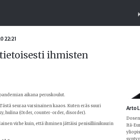
20 22:21
ietoisesti ihmisten
a pandemian aikana peruskoulut.
n. Tästä seuraa varsinainen kaaos. Kuten eräs suuri
Arto 
y, hulina (Order, counter-order, disorder).
Dosent
en virhe kuin, että ihminen jättäisi penisilliinikuurin
Itä-Eu
yliopi
syntyn