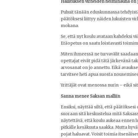
Hallituksen virheiden helminauha on 
Puhuit tänään eduskunnassa tehdyistä 
päätöksesi liittyy näiden lukuisten 
mokana.
Se, että nyt koulu avataan kahdeksi v
Etäopetus on saatu loistavasti toimim
Miten ihmeessä ne turvavälit saadaan
opettajat eivät pidä tätä järkevänä ta
arvosanat on jo annettu. Eikä avaukse
tarvitsee heti apua suosta nousemise
Yrittäjät ovat menossa nurin – eikä si
Sanna menee Saksan malliin
Ensiksi, näyttää siltä, että päätökses
suoraan sitä keskustelua mitä Saksassa
näytettävä, että koulu aukeaa ennen 
pitkälle kesäkuuta saakka. Mutta hyvä 
pojat haluavat. Voisit toimia itsenäises