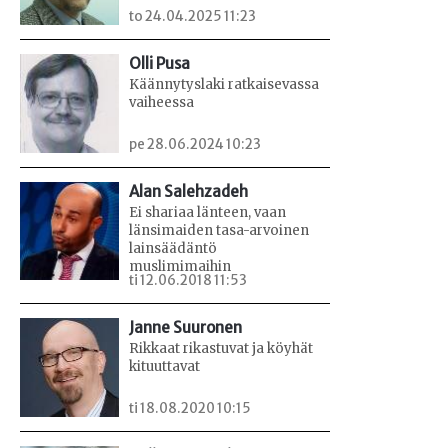
to 24.04.2025 11:23
Olli Pusa
Käännytyslaki ratkaisevassa
vaiheessa
pe 28.06.2024 10:23
Alan Salehzadeh
Ei shariaa länteen, vaan
länsimaiden tasa-arvoinen
lainsäädäntö
muslimimaihin
ti 12.06.2018 11:53
Janne Suuronen
Rikkaat rikastuvat ja köyhät
kituuttavat
ti 18.08.2020 10:15