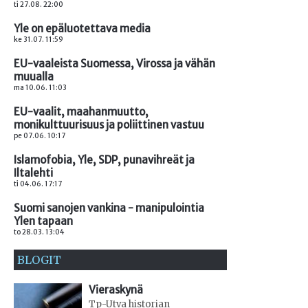
ti 27.08. 22:00
Yle on epäluotettava media
ke 31.07. 11:59
EU-vaaleista Suomessa, Virossa ja vähän
muualla
ma 10.06. 11:03
EU-vaalit, maahanmuutto,
monikulttuurisuus ja poliittinen vastuu
pe 07.06. 10:17
Islamofobia, Yle, SDP, punavihreät ja
Iltalehti
ti 04.06. 17:17
Suomi sanojen vankina - manipulointia
Ylen tapaan
to 28.03. 13:04
BLOGIT
Vieraskynä
Tp-Utva historian