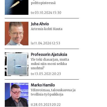
polttopisteessä
to 03.10.2024 15:30
Juha Ahvio
Artemis kohti Kuuta
la 11.04.2026 12:53
Professorin Ajatuksia
Yle teki diasarjan, mutta
miksi niin moni seikka
unohtui?
to 13.05.2021 20:23
Marko Hamilo
Ydinvoimaa, talouskasvua ja
teollisia työpaikkoja
ti 28.03.2023 20:22