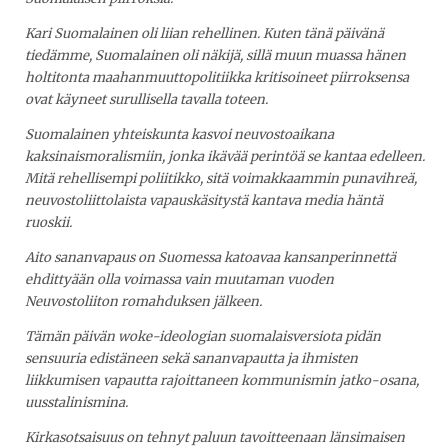
Kari Suomalainen oli liian rehellinen. Kuten tänä päivänä
tiedämme, Suomalainen oli näkijä, sillä muun muassa hänen
holtitonta maahanmuuttopolitiikka kritisoineet piirroksensa
ovat käyneet surullisella tavalla toteen.
Suomalainen yhteiskunta kasvoi neuvostoaikana
kaksinaismoralismiin, jonka ikävää perintöä se kantaa edelleen.
Mitä rehellisempi poliitikko, sitä voimakkaammin punavihreä,
neuvostoliittolaista vapauskäsitystä kantava media häntä
ruoskii.
Aito sananvapaus on Suomessa katoavaa kansanperinnettä
ehdittyään olla voimassa vain muutaman vuoden
Neuvostoliiton romahduksen jälkeen.
Tämän päivän woke-ideologian suomalaisversiota pidän
sensuuria edistäneen sekä sananvapautta ja ihmisten
liikkumisen vapautta rajoittaneen kommunismin jatko-osana,
uusstalinismina.
Kirkasotsaisuus on tehnyt paluun tavoitteenaan länsimaisen