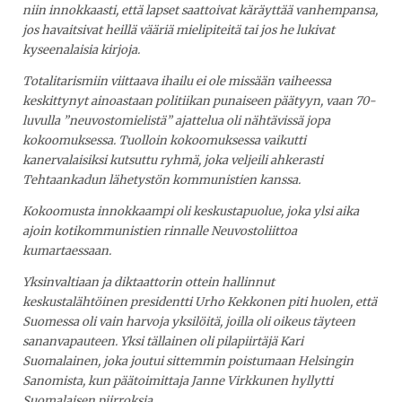
niin innokkaasti, että lapset saattoivat käräyttää vanhempansa,
jos havaitsivat heillä vääriä mielipiteitä tai jos he lukivat
kyseenalaisia kirjoja.
Totalitarismiin viittaava ihailu ei ole missään vaiheessa
keskittynyt ainoastaan politiikan punaiseen päätyyn, vaan 70-
luvulla ”neuvostomielistä” ajattelua oli nähtävissä jopa
kokoomuksessa. Tuolloin kokoomuksessa vaikutti
kanervalaisiksi kutsuttu ryhmä, joka veljeili ahkerasti
Tehtaankadun lähetystön kommunistien kanssa.
Kokoomusta innokkaampi oli keskustapuolue, joka ylsi aika
ajoin kotikommunistien rinnalle Neuvostoliittoa
kumartaessaan.
Yksinvaltiaan ja diktaattorin ottein hallinnut
keskustalähtöinen presidentti Urho Kekkonen piti huolen, että
Suomessa oli vain harvoja yksilöitä, joilla oli oikeus täyteen
sananvapauteen. Yksi tällainen oli pilapiirtäjä Kari
Suomalainen, joka joutui sittemmin poistumaan Helsingin
Sanomista, kun päätoimittaja Janne Virkkunen hyllytti
Suomalaisen piirroksia.