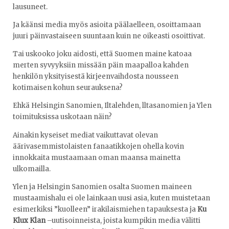
lausuneet.
Ja käänsi media myös asioita päälaelleen, osoittamaan
juuri päinvastaiseen suuntaan kuin ne oikeasti osoittivat.
Tai uskooko joku aidosti, että Suomen maine katoaa
merten syvyyksiin missään päin maapalloa kahden
henkilön yksityisestä kirjeenvaihdosta nousseen
kotimaisen kohun seurauksena?
Ehkä Helsingin Sanomien, Iltalehden, lltasanomien ja Ylen
toimituksissa uskotaan näin?
Ainakin kyseiset mediat vaikuttavat olevan
äärivasemmistolaisten fanaatikkojen ohella kovin
innokkaita mustaamaan oman maansa mainetta
ulkomailla.
Ylen ja Helsingin Sanomien osalta Suomen maineen
mustaamishalu ei ole lainkaan uusi asia, kuten muistetaan
esimerkiksi ”kuolleen” irakilaismiehen tapauksesta ja
Ku
Klux Klan
–uutisoinneista, joista kumpikin media välitti