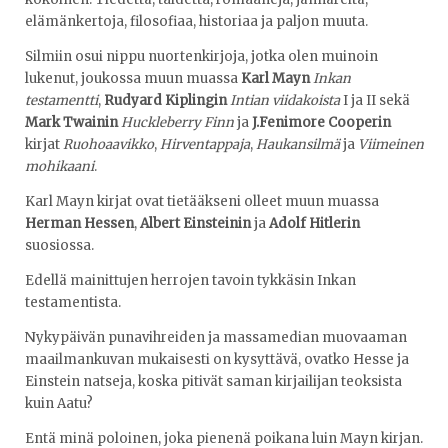
elämänkertoja, filosofiaa, historiaa ja paljon muuta.
Silmiin osui nippu nuortenkirjoja, jotka olen muinoin
lukenut, joukossa muun muassa
Karl Mayn
Inkan
testamentti
,
Rudyard Kiplingin
Intian viidakoista
I ja II sekä
Mark Twainin
Huckleberry Finn
ja
J.Fenimore Cooperin
kirjat
Ruohoaavikko
,
Hirventappaja
,
Haukansilmä
ja
Viimeinen
mohikaani
.
Karl Mayn kirjat ovat tietääkseni olleet muun muassa
Herman Hessen
,
Albert Einsteinin
ja
Adolf Hitlerin
suosiossa.
Edellä mainittujen herrojen tavoin tykkäsin Inkan
testamentista.
Nykypäivän punavihreiden ja massamedian muovaaman
maailmankuvan mukaisesti on kysyttävä, ovatko Hesse ja
Einstein natseja, koska pitivät saman kirjailijan teoksista
kuin Aatu?
Entä minä poloinen, joka pienenä poikana luin Mayn kirjan.