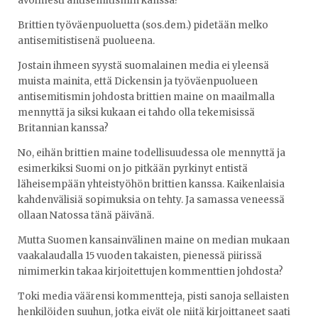
avoimesti antisemitismin kanssa?
Brittien työväenpuoluetta (sos.dem.) pidetään melko
antisemitistisenä puolueena.
Jostain ihmeen syystä suomalainen media ei yleensä
muista mainita, että Dickensin ja työväenpuolueen
antisemitismin johdosta brittien maine on maailmalla
mennyttä ja siksi kukaan ei tahdo olla tekemisissä
Britannian kanssa?
No, eihän brittien maine todellisuudessa ole mennyttä ja
esimerkiksi Suomi on jo pitkään pyrkinyt entistä
läheisempään yhteistyöhön brittien kanssa. Kaikenlaisia
kahdenvälisiä sopimuksia on tehty. Ja samassa veneessä
ollaan Natossa tänä päivänä.
Mutta Suomen kansainvälinen maine on median mukaan
vaakalaudalla 15 vuoden takaisten, pienessä piirissä
nimimerkin takaa kirjoitettujen kommenttien johdosta?
Toki media väärensi kommentteja, pisti sanoja sellaisten
henkilöiden suuhun, jotka eivät ole niitä kirjoittaneet saati