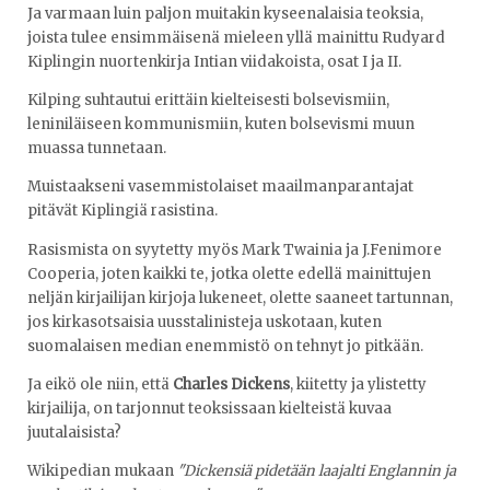
Ja varmaan luin paljon muitakin kyseenalaisia teoksia,
joista tulee ensimmäisenä mieleen yllä mainittu Rudyard
Kiplingin nuortenkirja Intian viidakoista, osat I ja II.
Kilping suhtautui erittäin kielteisesti bolsevismiin,
leniniläiseen kommunismiin, kuten bolsevismi muun
muassa tunnetaan.
Muistaakseni vasemmistolaiset maailmanparantajat
pitävät Kiplingiä rasistina.
Rasismista on syytetty myös Mark Twainia ja J.Fenimore
Cooperia, joten kaikki te, jotka olette edellä mainittujen
neljän kirjailijan kirjoja lukeneet, olette saaneet tartunnan,
jos kirkasotsaisia uusstalinisteja uskotaan, kuten
suomalaisen median enemmistö on tehnyt jo pitkään.
Ja eikö ole niin, että
Charles Dickens
, kiitetty ja ylistetty
kirjailija, on tarjonnut teoksissaan kielteistä kuvaa
juutalaisista?
Wikipedian mukaan
"Dickensiä pidetään laajalti Englannin ja