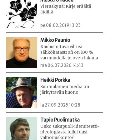
Vieraskynä: Kirje eräältä
äidiltä
pe 08.02.2019 13:23
Mikko Paunio
Kauhistuttava vihreä
sähkökatastrofi on 100 %
varmuudella jo oven takana
ma 06.07.2026 14:43
Heikki Porkka
Suomalainen media on
järkyttävän huono
la 27.09.2025 10:28
Tapio Puolimatka
Onko sukupuoli-identiteetti-
ideologiasta tullut uusi
valtionuskonto?