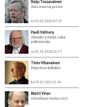
Reijo Tossavainen
Auta avun tarpeessa
to 19.03.2020 07:33
Pauli Vahtera
Olisinko yrittäjä, enkä
palkansaaja
su 25.10.2020 22:57
Timo Vihavainen
Häpeänsä kullakin
ke 19.07.2023 21:26
Matti Viren
Odotellaan vuotta 2023