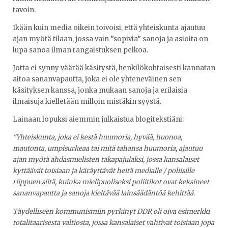
tavoin.
Ikään kuin media oikein toivoisi, että yhteiskunta ajautuu
ajan myötä tilaan, jossa vain ”sopivia” sanoja ja asioita on
lupa sanoa ilman rangaistuksen pelkoa.
Jotta ei synny väärää käsitystä, henkilökohtaisesti kannatan
aitoa sananvapautta, joka ei ole yhteneväinen sen
käsityksen kanssa, jonka mukaan sanoja ja erilaisia
ilmaisuja kielletään milloin mistäkin syystä.
Lainaan lopuksi aiemmin julkaistua blogitekstiäni:
"Yhteiskunta, joka ei kestä huumoria, hyvää, huonoa,
mautonta, umpisurkeaa tai mitä tahansa huumoria, ajautuu
ajan myötä ahdasmielisten takapajulaksi, jossa kansalaiset
kyttäävät toisiaan ja käräyttävät heitä medialle / poliisille
riippuen siitä, kuinka mielipuoliseksi poliitikot ovat keksineet
sananvapautta ja sanoja kieltävää lainsäädäntöä kehittää.
Täydelliseen kommunismiin pyrkinyt DDR oli oiva esimerkki
totalitaarisesta valtiosta, jossa kansalaiset vahtivat toisiaan jopa