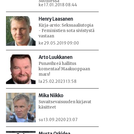
Suomessa
ke 17.01.2018 08:44
Henry Laasanen
Kirja-arvio: Seksuaaliutopia
- Feministien sota sivistystä
vastaan
ke 29.05.2019 09:00
Arto Luukkanen
Punavihreä hallitus
komentaa! Maakuoppaan
mars!
la 25.02.2023 13:58
Mika Niikko
Suvaitsevaisuuden kirjavat
käsitteet
su 13.09.2020 23:07
Musta Orkidea