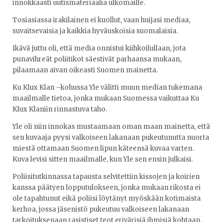
innokkaasti uutismateriaalia ulkomaille.
Tosiasiassa irakilainen ei kuollut, vaan huijasi mediaa,
suvaitsevaisia ja kaikkia hyväuskoisia suomalaisia.
Ikävä juttu oli, että media onnistui kiihkoilullaan, jota
punavihreät poliitikot säestivät parhaansa mukaan,
pilaamaan aivan oikeasti Suomen mainetta.
Ku Klux Klan –kohussa Yle välitti muun median tukemana
maailmalle tietoa, jonka mukaan Suomessa vaikuttaa Ku
Klux Klaniin rinnastuva taho.
Yle oli niin innokas mustaamaan oman maan mainetta, että
sen kuvaaja pyysi valkoiseen lakanaan pukeutunutta nuorta
miestä ottamaan Suomen lipun käteensä kuvaa varten.
Kuva levisi sitten maailmalle, kun Yle sen ensin julkaisi.
Poliisitutkinnassa tapausta selvitettiin kissojen ja koirien
kanssa päätyen lopputulokseen, jonka mukaan rikosta ei
ole tapahtunut eikä poliisi löytänyt myöskään kotimaista
kerhoa, jossa jäsenistö pukeutuu valkoiseen lakanaan
tarkoituksenaan rasistiset teot erivärisiä ihmisiä kohtaan.