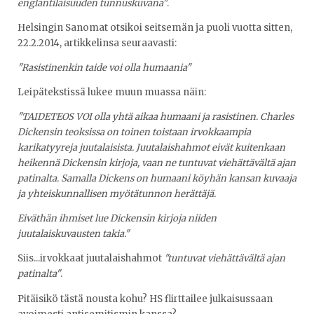
englantilaisuuden tunnuskuvana"
.
Helsingin Sanomat otsikoi seitsemän ja puoli vuotta sitten,
22.2.2014, artikkelinsa seuraavasti:
"Rasistinenkin taide voi olla humaania"
Leipätekstissä lukee muun muassa näin:
"TAIDETEOS VOI olla yhtä aikaa humaani ja rasistinen. Charles
Dickensin teoksissa on toinen toistaan irvokkaampia
karikatyyreja juutalaisista. Juutalaishahmot eivät kuitenkaan
heikennä Dickensin kirjoja, vaan ne tuntuvat viehättävältä ajan
patinalta. Samalla Dickens on humaani köyhän kansan kuvaaja
ja yhteiskunnallisen myötätunnon herättäjä.
Eiväthän ihmiset lue Dickensin kirjoja niiden
juutalaiskuvausten takia."
Siis...irvokkaat juutalaishahmot
"tuntuvat viehättävältä ajan
patinalta"
.
Pitäisikö tästä nousta kohu? HS flirttailee julkaisussaan