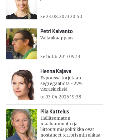
ke 23.08.2023 20:50
Petri Kaivanto
Vallankaappaus
ke 14.06.2017 09:13
Henna Kajava
Espoossa torjutaan
segregaatiota - 25%
vieraskielisiä
to 03.04.2025 19:38
Piia Kattelus
Hallitsematon
maahanmuutto ja
liittoutumispolitiikka ovat
nostaneet terrorismin uhkaa