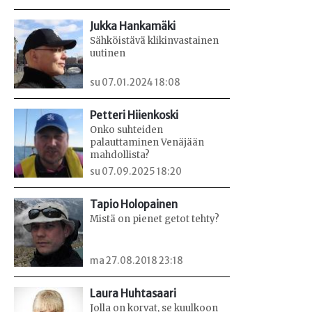
Jukka Hankamäki
Sähköistävä klikinvastainen
uutinen
su 07.01.2024 18:08
Petteri Hiienkoski
Onko suhteiden
palauttaminen Venäjään
mahdollista?
su 07.09.2025 18:20
Tapio Holopainen
Mistä on pienet getot tehty?
ma 27.08.2018 23:18
Laura Huhtasaari
Jolla on korvat, se kuulkoon