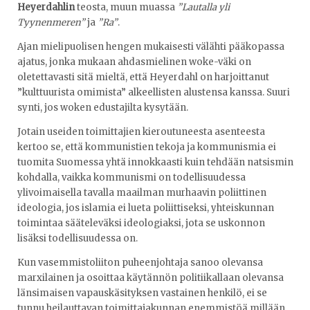
Heyerdahlin
teosta, muun muassa
”Lautalla yli
Tyynenmeren”
ja
”Ra”
.
Ajan mielipuolisen hengen mukaisesti välähti pääkopassa
ajatus, jonka mukaan ahdasmielinen woke-väki on
oletettavasti sitä mieltä, että Heyerdahl on harjoittanut
”kulttuurista omimista” alkeellisten alustensa kanssa. Suuri
synti, jos woken edustajilta kysytään.
Jotain useiden toimittajien kieroutuneesta asenteesta
kertoo se, että kommunistien tekoja ja kommunismia ei
tuomita Suomessa yhtä innokkaasti kuin tehdään natsismin
kohdalla, vaikka kommunismi on todellisuudessa
ylivoimaisella tavalla maailman murhaavin poliittinen
ideologia, jos islamia ei lueta poliittiseksi, yhteiskunnan
toimintaa sääteleväksi ideologiaksi, jota se uskonnon
lisäksi todellisuudessa on.
Kun vasemmistoliiton puheenjohtaja sanoo olevansa
marxilainen ja osoittaa käytännön politiikallaan olevansa
länsimaisen vapauskäsityksen vastainen henkilö, ei se
tunnu heilauttavan toimittajakunnan enemmistöä millään