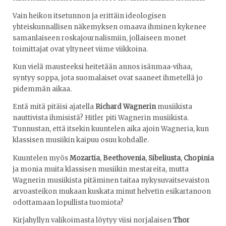
Vain heikon itsetunnon ja erittäin ideologisen
yhteiskunnallisen näkemyksen omaava ihminen kykenee
samanlaiseen roskajournalismiin, jollaiseen monet
toimittajat ovat yltyneet viime viikkoina.
Kun vielä mausteeksi heitetään annos isänmaa-vihaa,
syntyy soppa, jota suomalaiset ovat saaneet ihmetellä jo
pidemmän aikaa.
Entä mitä pitäisi ajatella
Richard
Wagnerin
musiikista
nauttivista ihmisistä? Hitler piti Wagnerin musiikista.
Tunnustan, että itsekin kuuntelen aika ajoin Wagneria, kun
klassisen musiikin kaipuu osuu kohdalle.
Kuuntelen myös
Mozartia
,
Beethovenia
,
Sibeliusta
,
Chopinia
ja monia muita klassisen musiikin mestareita, mutta
Wagnerin musiikista pitäminen taitaa nykysuvaitsevaiston
arvoasteikon mukaan kuskata minut helvetin esikartanoon
odottamaan lopullista tuomiota?
Kirjahyllyn valikoimasta löytyy viisi norjalaisen
Thor