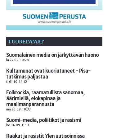
TUOREIMMAT
Suomalainen media on järkyttävän huono
la 27.09. 10:28
Kultamunat ovat kuoriutuneet - Pisa-
tutkimus paljastaa
ti 01.10. 14:12
Folkrockia, raamatullista sanomaa,
äärimieliä, elokapinaa ja
maailmanparannusta
ma 30.09. 10:33
Suomi-media, poliitikot ja rasismi
ke 04.09. 11:31
Raakut ja rasistit Ylen uutisoinnissa