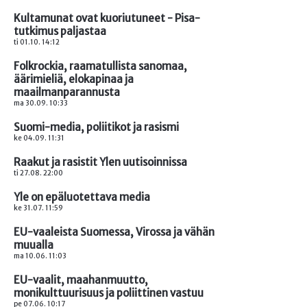
Kultamunat ovat kuoriutuneet - Pisa-
tutkimus paljastaa
ti 01.10. 14:12
Folkrockia, raamatullista sanomaa,
äärimieliä, elokapinaa ja
maailmanparannusta
ma 30.09. 10:33
Suomi-media, poliitikot ja rasismi
ke 04.09. 11:31
Raakut ja rasistit Ylen uutisoinnissa
ti 27.08. 22:00
Yle on epäluotettava media
ke 31.07. 11:59
EU-vaaleista Suomessa, Virossa ja vähän
muualla
ma 10.06. 11:03
EU-vaalit, maahanmuutto,
monikulttuurisuus ja poliittinen vastuu
pe 07.06. 10:17