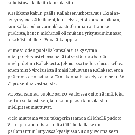
kohdistuvat kaikkiin kansalaisiin.
Kirsikkana kakun päälle Kallaksen uskottavuus Ukraina-
kysymyksessä heikkeni, kun selvisi, että samaan aikaan,
kun Kallas puhui voimakkaasti Ukrainan auttamisen
puolesta, hänen miehensä oli mukana yritystoiminnassa,
joka kävi edelleen Venäjä-kauppaa.
Viime vuoden puolella kansalaisilta kysyttiin
mielipidetiedustelussa neljä tai viisi kertaa heidän
mielipidettiin Kallaksesta. Jokaisessa tiedustelussa selkeä
enemmistö virolaisista ilmaisi haluavansa Kallaksen eroa
pääministerin paikalta. Eroa kannatti kyselystä toiseen 66 -
71 prosenttia vastaajista.
Virossa Isamaa-puolue sai EU-vaaleissa eniten ääniä, joka
kertoo selkeästi sen, kuinka nopeasti kansalaisten
mielipiteet muuttuvat.
Vielä muutama vuosi takaperin Isamaa oli lähellä pudota
Viron parlamentista, mutta tällä hetkellä se on
parlamenttiin liittyvissä kyselyissä Viron ylivoimaisesti