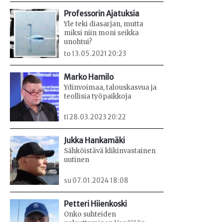
Professorin Ajatuksia
Yle teki diasarjan, mutta
miksi niin moni seikka
unohtui?
to 13.05.2021 20:23
Marko Hamilo
Ydinvoimaa, talouskasvua ja
teollisia työpaikkoja
ti 28.03.2023 20:22
Jukka Hankamäki
Sähköistävä klikinvastainen
uutinen
su 07.01.2024 18:08
Petteri Hiienkoski
Onko suhteiden