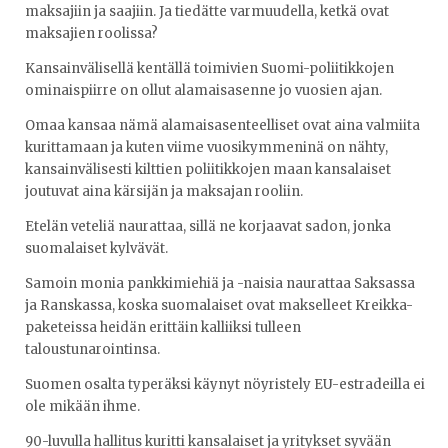
maksajiin ja saajiin. Ja tiedätte varmuudella, ketkä ovat
maksajien roolissa?
Kansainvälisellä kentällä toimivien Suomi-poliitikkojen
ominaispiirre on ollut alamaisasenne jo vuosien ajan.
Omaa kansaa nämä alamaisasenteelliset ovat aina valmiita
kurittamaan ja kuten viime vuosikymmeninä on nähty,
kansainvälisesti kilttien poliitikkojen maan kansalaiset
joutuvat aina kärsijän ja maksajan rooliin.
Etelän veteliä naurattaa, sillä ne korjaavat sadon, jonka
suomalaiset kylvävät.
Samoin monia pankkimiehiä ja -naisia naurattaa Saksassa
ja Ranskassa, koska suomalaiset ovat makselleet Kreikka-
paketeissa heidän erittäin kalliiksi tulleen
taloustunarointinsa.
Suomen osalta typeräksi käynyt nöyristely EU-estradeilla ei
ole mikään ihme.
90-luvulla hallitus kuritti kansalaiset ja yritykset syvään