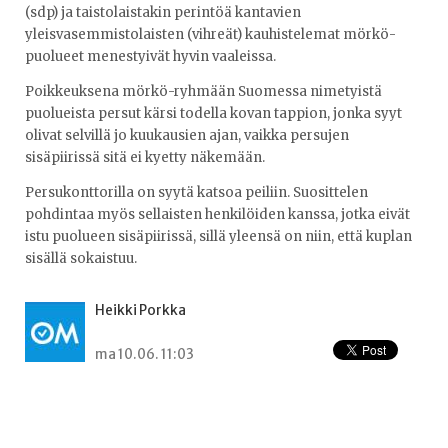
(sdp) ja taistolaistakin perintöä kantavien
yleisvasemmistolaisten (vihreät) kauhistelemat mörkö-
puolueet menestyivät hyvin vaaleissa.
Poikkeuksena mörkö-ryhmään Suomessa nimetyistä
puolueista persut kärsi todella kovan tappion, jonka syyt
olivat selvillä jo kuukausien ajan, vaikka persujen
sisäpiirissä sitä ei kyetty näkemään.
Persukonttorilla on syytä katsoa peiliin. Suosittelen
pohdintaa myös sellaisten henkilöiden kanssa, jotka eivät
istu puolueen sisäpiirissä, sillä yleensä on niin, että kuplan
sisällä sokaistuu.
Heikki Porkka
ma 10.06. 11:03