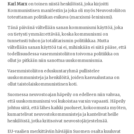
Karl Marx
on toinen niistä henkilöistä, joka kirjoitti
Kommunistisen manifestin ja joka oli myös Neuvostoliiton
toteuttaman politiikan esikuva (marxismi-leninismi).
Tänä päivänä vältellään sanan kommunismi käyttöä, joka
on tietysti ymmärrettävää, koska kommunismi on
tunnetusti tuhon ja totalitarismin politiikkaa. Mutta
vältellään sanan käyttöä tai ei, mihinkään ei siitä pääse, että
todellisuudessa vasemmistoliiton toivoma politiikka on
ollut jo pitkään niin sanottua uuskommunismia.
Vasemmistoliiton eduskuntaryhmä pullistelee
uuskommunisteja ja henkilöitä, joiden kasvualustana on
ollut taistolaiskommunistinen koti.
Suomessa neuvostoajan häpeily on edelleen niin vahvaa,
että uuskommunismi voi kukoistaa varsin vapaasti. Häpeily
johtuu siitä, että lähes kaikki puolueet, kokoomusta myöten,
kumartelivat neuvostokommunisteja ja kantelivat heille
henkilöistä, jotka kritisoivat neuvostojärjestelmää.
EU-vaalien merkittäviin häviäjiin Suomen osalta kuuluvat