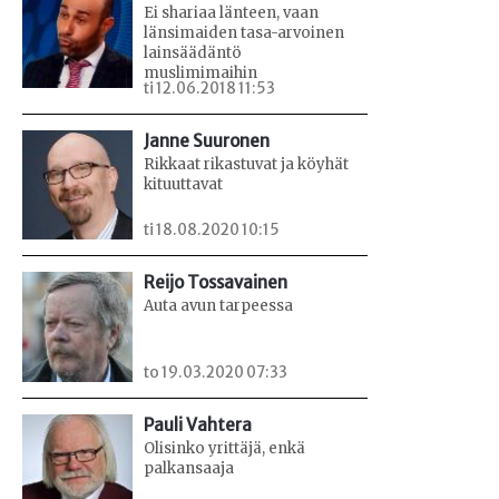
Ei shariaa länteen, vaan
länsimaiden tasa-arvoinen
lainsäädäntö
muslimimaihin
ti 12.06.2018 11:53
Janne Suuronen
Rikkaat rikastuvat ja köyhät
kituuttavat
ti 18.08.2020 10:15
Reijo Tossavainen
Auta avun tarpeessa
to 19.03.2020 07:33
Pauli Vahtera
Olisinko yrittäjä, enkä
palkansaaja