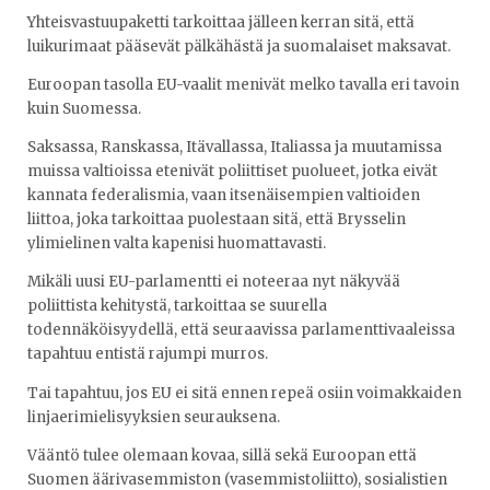
Yhteisvastuupaketti tarkoittaa jälleen kerran sitä, että
luikurimaat pääsevät pälkähästä ja suomalaiset maksavat.
Euroopan tasolla EU-vaalit menivät melko tavalla eri tavoin
kuin Suomessa.
Saksassa, Ranskassa, Itävallassa, Italiassa ja muutamissa
muissa valtioissa etenivät poliittiset puolueet, jotka eivät
kannata federalismia, vaan itsenäisempien valtioiden
liittoa, joka tarkoittaa puolestaan sitä, että Brysselin
ylimielinen valta kapenisi huomattavasti.
Mikäli uusi EU-parlamentti ei noteeraa nyt näkyvää
poliittista kehitystä, tarkoittaa se suurella
todennäköisyydellä, että seuraavissa parlamenttivaaleissa
tapahtuu entistä rajumpi murros.
Tai tapahtuu, jos EU ei sitä ennen repeä osiin voimakkaiden
linjaerimielisyyksien seurauksena.
Vääntö tulee olemaan kovaa, sillä sekä Euroopan että
Suomen äärivasemmiston (vasemmistoliitto), sosialistien