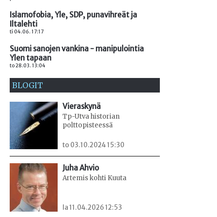
Islamofobia, Yle, SDP, punavihreät ja
Iltalehti
ti 04.06. 17:17
Suomi sanojen vankina - manipulointia
Ylen tapaan
to 28.03. 13:04
BLOGIT
Vieraskynä
Tp-Utva historian
polttopisteessä
to 03.10.2024 15:30
Juha Ahvio
Artemis kohti Kuuta
la 11.04.2026 12:53