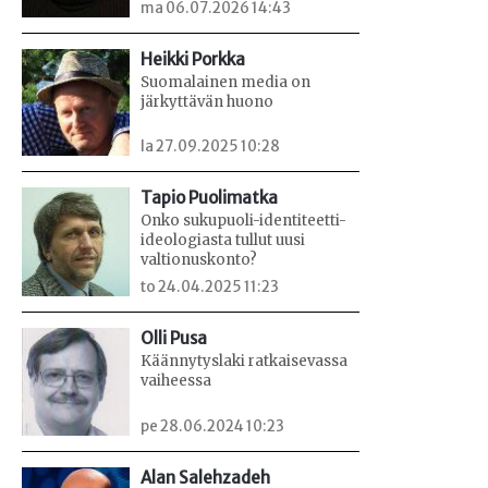
ma 06.07.2026 14:43
Heikki Porkka
Suomalainen media on
järkyttävän huono
la 27.09.2025 10:28
Tapio Puolimatka
Onko sukupuoli-identiteetti-
ideologiasta tullut uusi
valtionuskonto?
to 24.04.2025 11:23
Olli Pusa
Käännytyslaki ratkaisevassa
vaiheessa
pe 28.06.2024 10:23
Alan Salehzadeh