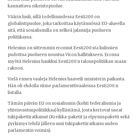
kannattava oikeistopuolue.
Väärin luuli, sillä todellisuudessa Eesti200 on
globalistipuolue, joka tarkoittaa käytännössä EU-alueella
sitä, että sosialismilla on selkeä jalansija puolueen
politiikassa.
Helenius on sittemmin eronnut Eesti200:sta kulissien
pudottua puolueen noustua Viron hallitukseen. Eronsa
myötä Helenius haukkui Eesti200:n talouspolitiikan maan
rakoon.
Vielä ennen vaaleja Helenius haaveili ministerin paikasta.
Hän oli ehdolla viime parlamenttivaaleissa Eesti200:n
listalla.
Tämän päivän EU on sosialismin (kohti federalismia ja
yhteisvastuupolitiikkaa) kyllästämä, josta kertovat useat
tukipakettiratkaisut (Kreikka-paketit ja elpymispaketti sekä
pyrkimys tehdä jälleen uusi tukipakettiratkaisu uuden
parlamentin voimin).