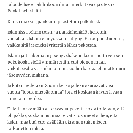
taloudelliseen ahdinkoon ilman merkittävää protestia.
Pankit pelastettiin.
Kansa maksoi, pankkiirit päästettiin pälkähästä.
Islannissa tehtiin toisin ja pankkihenkilöt heitettiin
vankilaan. Islanti ei myöskään liittynyt Euroopan Unioniin,
vaikka sitä jäseneksi yritettiin lähes pakottaa.
Islanti jätti aikoinaan jäsenyyshakemuksen, mutta veti sen
pois, koska siellä ymmärrettiin, että pienen maan
vaikutusvalta varsinkin omiin asioihin katoaa olemattomiin
jäsenyyden mukana.
Ja kuten tiedetään, Suomi kerää jälleen seuraavat viisi
vuotta "luottamuspääomaa", jota ei koskaan käytetä, vaan
annetaan periksi.
Tulette näkemään yhteisvastuupaketin, josta todetaan, että
oli pakko, koska muut maat eivät suostuneet siihen, että
kukin maa budjetoi sisällään Ukrainan tukemiseen
tarkoitettua rahaa.