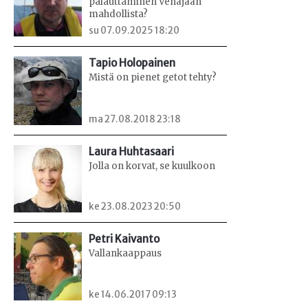
palauttaminen Venäjään
mahdollista?
su 07.09.2025 18:20
Tapio Holopainen
Mistä on pienet getot tehty?
ma 27.08.2018 23:18
Laura Huhtasaari
Jolla on korvat, se kuulkoon
ke 23.08.2023 20:50
Petri Kaivanto
Vallankaappaus
ke 14.06.2017 09:13