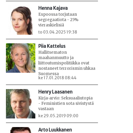
Henna Kajava
Espoossa torjutaan
segregaatiota - 25%
vieraskielisiä
to 03.04.2025 19:38
Piia Kattelus
Hallitsematon
maahanmuutto ja
liittoutumispolitiikka ovat
nostaneet terrorismin uhkaa
Suomessa
ke 17.01.2018 08:44
Henry Laasanen
Kirja-arvio: Seksuaaliutopia
- Feministien sota sivistystä
vastaan
ke 29.05.2019 09:00
Arto Luukkanen