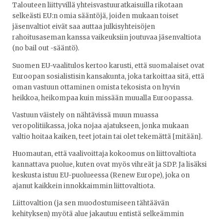
Talouteen liittyvillä yhteisvastuuratkaisuilla rikotaan
selkeästi EU:n omia sääntöjä, joiden mukaan toiset
jäsenvaltiot eivät saa auttaa julkisyhteisöjen
rahoitusaseman kanssa vaikeuksiin joutuvaa jäsenvaltiota
(no bail out -sääntö).
Suomen EU-vaalitulos kertoo karusti, että suomalaiset ovat
Euroopan sosialistisin kansakunta, joka tarkoittaa sitä, että
oman vastuun ottaminen omista tekosista on hyvin
heikkoa, heikompaa kuin missään muualla Euroopassa.
Vastuun väistely on nähtävissä muun muassa
veropolitiikassa, joka nojaa ajatukseen, jonka mukaan
valtio hoitaa kaiken, teet jotain tai olet tekemättä [mitään].
Huomautan, että vaalivoittaja kokoomus on liittovaltiota
kannattava puolue, kuten ovat myös vihreät ja SDP. Ja lisäksi
keskusta istuu EU-puolueessa (Renew Europe), joka on
ajanut kaikkein innokkaimmin liittovaltiota.
Liittovaltion (ja sen muodostumiseen tähtäävän
kehityksen) myötä alue jakautuu entistä selkeämmin