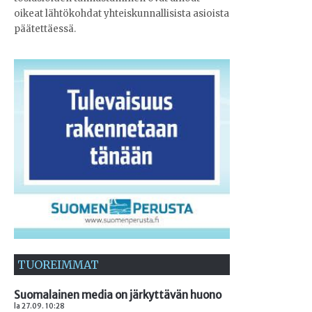
oikeat lähtökohdat yhteiskunnallisista asioista
päätettäessä.
TUOREIMMAT
Suomalainen media on järkyttävän huono
la 27.09. 10:28