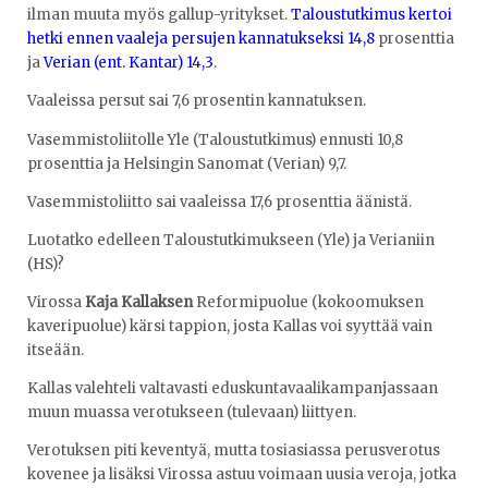
ilman muuta myös gallup-yritykset.
Taloustutkimus kertoi
hetki ennen vaaleja persujen kannatukseksi 14,8
prosenttia
ja
Verian (ent. Kantar) 14,3
.
Vaaleissa persut sai 7,6 prosentin kannatuksen.
Vasemmistoliitolle Yle (Taloustutkimus) ennusti 10,8
prosenttia ja Helsingin Sanomat (Verian) 9,7.
Vasemmistoliitto sai vaaleissa 17,6 prosenttia äänistä.
Luotatko edelleen Taloustutkimukseen (Yle) ja Verianiin
(HS)?
Virossa
Kaja Kallaksen
Reformipuolue (kokoomuksen
kaveripuolue) kärsi tappion, josta Kallas voi syyttää vain
itseään.
Kallas valehteli valtavasti eduskuntavaalikampanjassaan
muun muassa verotukseen (tulevaan) liittyen.
Verotuksen piti keventyä, mutta tosiasiassa perusverotus
kovenee ja lisäksi Virossa astuu voimaan uusia veroja, jotka