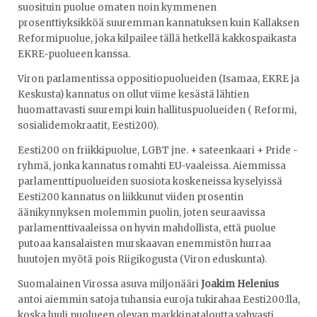
suosituin puolue omaten noin kymmenen
prosenttiyksikköä suuremman kannatuksen kuin Kallaksen
Reformipuolue, joka kilpailee tällä hetkellä kakkospaikasta
EKRE-puolueen kanssa.
Viron parlamentissa oppositiopuolueiden (Isamaa, EKRE ja
Keskusta) kannatus on ollut viime kesästä lähtien
huomattavasti suurempi kuin hallituspuolueiden ( Reformi,
sosialidemokraatit, Eesti200).
Eesti200 on friikkipuolue, LGBT jne. + sateenkaari + Pride -
ryhmä, jonka kannatus romahti EU-vaaleissa. Aiemmissa
parlamenttipuolueiden suosiota koskeneissa kyselyissä
Eesti200 kannatus on liikkunut viiden prosentin
äänikynnyksen molemmin puolin, joten seuraavissa
parlamenttivaaleissa on hyvin mahdollista, että puolue
putoaa kansalaisten murskaavan enemmistön hurraa
huutojen myötä pois Riigikogusta (Viron eduskunta).
Suomalainen Virossa asuva miljonääri
Joakim Helenius
antoi aiemmin satoja tuhansia euroja tukirahaa Eesti200:lla,
koska luuli puolueen olevan markkinataloutta vahvasti