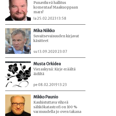
Punavihreä hallitus
komentaa! Maakuoppaan
mars!
la 25.02.2023 13:58
Mika Niikko
Suvaitsevaisuuden kirjavat
käsitteet
su 13.09.2020 23:07
Musta Orkidea
Vieraskynä: Kirje eräältä
äidiltä
pe 08.02.2019 13:23
Mikko Paunio
Kauhistuttava vihreä
sähkökatastrofi on 100 %
varmuudella jo oven takana