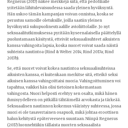
Regnerus (2017) näkee merkkejä siitä, että pedofilialle
yritetään lähitulevaisuudessa saada yleinen hyväksyntä.
Hän uskoo tämän kampanjan voivan onnistua, koska se
perustuu samoille oletuksille, joilla saatiin yleinen
hyväksyntä sukupuolineutraalille avioliittolaille. Jo nyt
seksuaalitutkimuksessa pyritään kyseenalaisella päättelyllä
puolustamaan käsitystä, etteivät seksuaalisuhteet aikuisten
kanssa vahingoita lapsia, koska nuoret voivat saada näistä
suhteista nautintoa (Rind & Welter 2014; Rind 2017a; Rind
2017b).
Se, että nuoret voivat kokea nautintoa seksuaalisuhteissa
aikuisten kanssa, ei kuitenkaan merkitse sitä, etteikö seksi
aikuisen kanssa vahingoittaisi nuoria. Vahingoittuminen voi
tapahtua, vaikkei hän olisi tietoinen kokemastaan
vahingosta. Nuori helposti erehtyy sen osalta, mikä hänen
ihmisyydelleen on pitkällä tähtäimellä arvokasta ja tärkeää.
Seksuaalisen nautinnon kokemus vääristyy suhteessa, jossa
nuori ei ole tasavertainen osapuoli, mikä johtaa eroottisen
halun kehitystä epäterveeseen suuntaan. Niinpä Regnerus
(2017) luonnehtiikin tällaista nuorten seksuaalista