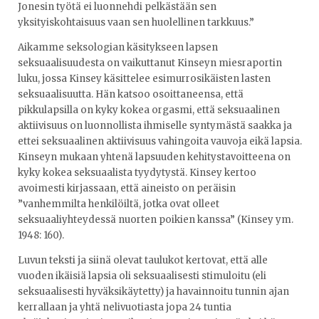
Jonesin työtä ei luonnehdi pelkästään sen
yksityiskohtaisuus vaan sen huolellinen tarkkuus.”
Aikamme seksologian käsitykseen lapsen
seksuaalisuudesta on vaikuttanut Kinseyn miesraportin
luku, jossa Kinsey käsittelee esimurrosikäisten lasten
seksuaalisuutta. Hän katsoo osoittaneensa, että
pikkulapsilla on kyky kokea orgasmi, että seksuaalinen
aktiivisuus on luonnollista ihmiselle syntymästä saakka ja
ettei seksuaalinen aktiivisuus vahingoita vauvoja eikä lapsia.
Kinseyn mukaan yhtenä lapsuuden kehitystavoitteena on
kyky kokea seksuaalista tyydytystä. Kinsey kertoo
avoimesti kirjassaan, että aineisto on peräisin
”vanhemmilta henkilöiltä, jotka ovat olleet
seksuaaliyhteydessä nuorten poikien kanssa” (Kinsey ym.
1948: 160).
Luvun teksti ja siinä olevat taulukot kertovat, että alle
vuoden ikäisiä lapsia oli seksuaalisesti stimuloitu (eli
seksuaalisesti hyväksikäytetty) ja havainnoitu tunnin ajan
kerrallaan ja yhtä nelivuotiasta jopa 24 tuntia