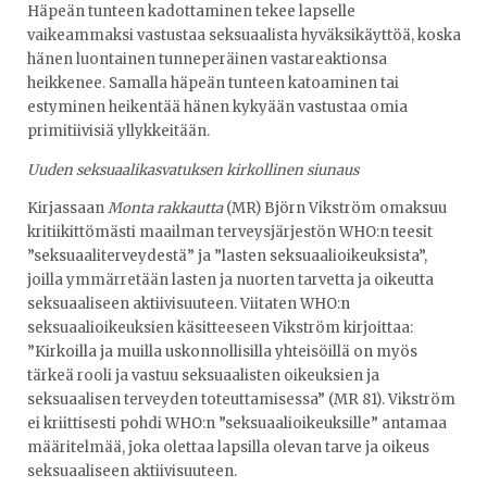
Häpeän tunteen kadottaminen tekee lapselle
vaikeammaksi vastustaa seksuaalista hyväksikäyttöä, koska
hänen luontainen tunneperäinen vastareaktionsa
heikkenee. Samalla häpeän tunteen katoaminen tai
estyminen heikentää hänen kykyään vastustaa omia
primitiivisiä yllykkeitään.
Uuden seksuaalikasvatuksen kirkollinen siunaus
Kirjassaan
Monta rakkautta
(MR) Björn Vikström omaksuu
kritiikittömästi maailman terveysjärjestön WHO:n teesit
”seksuaaliterveydestä” ja ”lasten seksuaalioikeuksista”,
joilla ymmärretään lasten ja nuorten tarvetta ja oikeutta
seksuaaliseen aktiivisuuteen. Viitaten WHO:n
seksuaalioikeuksien käsitteeseen Vikström kirjoittaa:
”Kirkoilla ja muilla uskonnollisilla yhteisöillä on myös
tärkeä rooli ja vastuu seksuaalisten oikeuksien ja
seksuaalisen terveyden toteuttamisessa” (MR 81). Vikström
ei kriittisesti pohdi WHO:n ”seksuaalioikeuksille” antamaa
määritelmää, joka olettaa lapsilla olevan tarve ja oikeus
seksuaaliseen aktiivisuuteen.