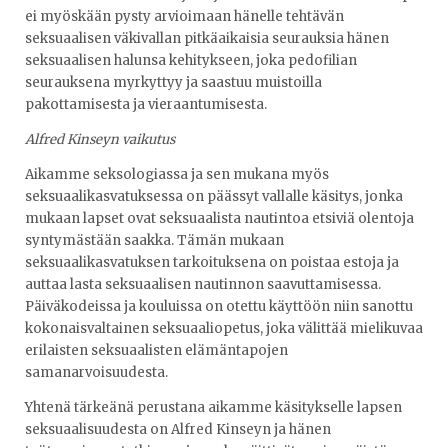
ei myöskään pysty arvioimaan hänelle tehtävän
seksuaalisen väkivallan pitkäaikaisia seurauksia hänen
seksuaalisen halunsa kehitykseen, joka pedofilian
seurauksena myrkyttyy ja saastuu muistoilla
pakottamisesta ja vieraantumisesta.
Alfred Kinseyn vaikutus
Aikamme seksologiassa ja sen mukana myös
seksuaalikasvatuksessa on päässyt vallalle käsitys, jonka
mukaan lapset ovat seksuaalista nautintoa etsiviä olentoja
syntymästään saakka. Tämän mukaan
seksuaalikasvatuksen tarkoituksena on poistaa estoja ja
auttaa lasta seksuaalisen nautinnon saavuttamisessa.
Päiväkodeissa ja kouluissa on otettu käyttöön niin sanottu
kokonaisvaltainen seksuaaliopetus, joka välittää mielikuvaa
erilaisten seksuaalisten elämäntapojen
samanarvoisuudesta.
Yhtenä tärkeänä perustana aikamme käsitykselle lapsen
seksuaalisuudesta on Alfred Kinseyn ja hänen