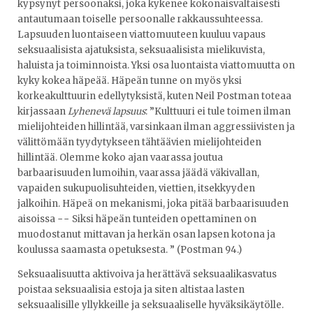
kypsynyt persoonaksi, joka kykenee kokonaisvaltaisesti
antautumaan toiselle persoonalle rakkaussuhteessa.
Lapsuuden luontaiseen viattomuuteen kuuluu vapaus
seksuaalisista ajatuksista, seksuaalisista mielikuvista,
haluista ja toiminnoista. Yksi osa luontaista viattomuutta on
kyky kokea häpeää. Häpeän tunne on myös yksi
korkeakulttuurin edellytyksistä, kuten Neil Postman toteaa
kirjassaan
Lyhenevä lapsuus
: ”Kulttuuri ei tule toimen ilman
mielijohteiden hillintää, varsinkaan ilman aggressiivisten ja
välittömään tyydytykseen tähtäävien mielijohteiden
hillintää. Olemme koko ajan vaarassa joutua
barbaarisuuden lumoihin, vaarassa jäädä väkivallan,
vapaiden sukupuolisuhteiden, viettien, itsekkyyden
jalkoihin. Häpeä on mekanismi, joka pitää barbaarisuuden
aisoissa −− Siksi häpeän tunteiden opettaminen on
muodostanut mittavan ja herkän osan lapsen kotona ja
koulussa saamasta opetuksesta. ” (Postman 94.)
Seksuaalisuutta aktivoiva ja herättävä seksuaalikasvatus
poistaa seksuaalisia estoja ja siten altistaa lasten
seksuaalisille yllykkeille ja seksuaaliselle hyväksikäytölle.