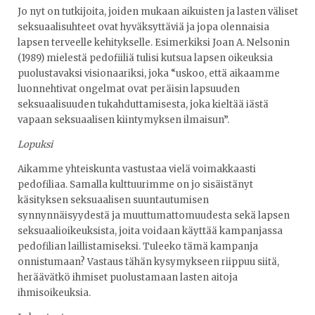
Jo nyt on tutkijoita, joiden mukaan aikuisten ja lasten väliset
seksuaalisuhteet ovat hyväksyttäviä ja jopa olennaisia
lapsen terveelle kehitykselle. Esimerkiksi Joan A. Nelsonin
(1989) mielestä pedofiiliä tulisi kutsua lapsen oikeuksia
puolustavaksi visionaariksi, joka “uskoo, että aikaamme
luonnehtivat ongelmat ovat peräisin lapsuuden
seksuaalisuuden tukahduttamisesta, joka kieltää iästä
vapaan seksuaalisen kiintymyksen ilmaisun”.
Lopuksi
Aikamme yhteiskunta vastustaa vielä voimakkaasti
pedofiliaa. Samalla kulttuurimme on jo sisäistänyt
käsityksen seksuaalisen suuntautumisen
synnynnäisyydestä ja muuttumattomuudesta sekä lapsen
seksuaalioikeuksista, joita voidaan käyttää kampanjassa
pedofilian laillistamiseksi. Tuleeko tämä kampanja
onnistumaan? Vastaus tähän kysymykseen riippuu siitä,
heräävätkö ihmiset puolustamaan lasten aitoja
ihmisoikeuksia.