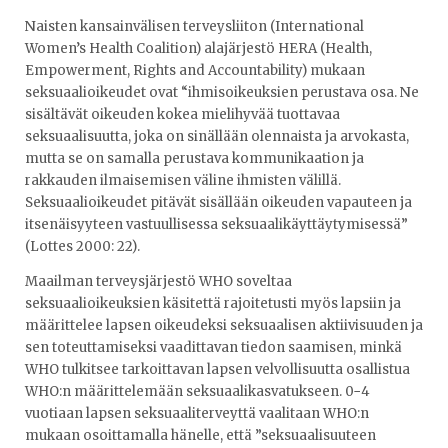
Naisten kansainvälisen terveysliiton (International
Women’s Health Coalition) alajärjestö HERA (Health,
Empowerment, Rights and Accountability) mukaan
seksuaalioikeudet ovat “ihmisoikeuksien perustava osa. Ne
sisältävät oikeuden kokea mielihyvää tuottavaa
seksuaalisuutta, joka on sinällään olennaista ja arvokasta,
mutta se on samalla perustava kommunikaation ja
rakkauden ilmaisemisen väline ihmisten välillä.
Seksuaalioikeudet pitävät sisällään oikeuden vapauteen ja
itsenäisyyteen vastuullisessa seksuaalikäyttäytymisessä”
(Lottes 2000: 22).
Maailman terveysjärjestö WHO soveltaa
seksuaalioikeuksien käsitettä rajoitetusti myös lapsiin ja
määrittelee lapsen oikeudeksi seksuaalisen aktiivisuuden ja
sen toteuttamiseksi vaadittavan tiedon saamisen, minkä
WHO tulkitsee tarkoittavan lapsen velvollisuutta osallistua
WHO:n määrittelemään seksuaalikasvatukseen. 0−4
vuotiaan lapsen seksuaaliterveyttä vaalitaan WHO:n
mukaan osoittamalla hänelle, että ”seksuaalisuuteen