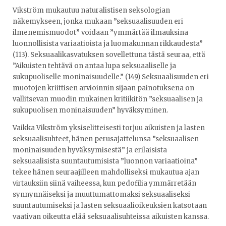
Vikström mukautuu naturalistisen seksologian
näkemykseen, jonka mukaan ”seksuaalisuuden eri
ilmenemismuodot” voidaan ”ymmärtää ilmauksina
luonnollisista variaatioista ja luomakunnan rikkaudesta”
(113). Seksuaalikasvatuksen sovellettuna tästä seuraa, että
”Aikuisten tehtävä on antaa lupa seksuaaliselle ja
sukupuoliselle moninaisuudelle.” (149) Seksuaalisuuden eri
muotojen kriittisen arvioinnin sijaan painotuksena on
vallitsevan muodin mukainen kritiikitön ”seksuaalisen ja
sukupuolisen moninaisuuden” hyväksyminen.
Vaikka Vikström yksiselitteisesti torjuu aikuisten ja lasten
seksuaalisuhteet, hänen perusajattelunsa ”seksuaalisen
moninaisuuden hyväksymisestä” ja erilaisista
seksuaalisista suuntautumisista ”luonnon variaatioina”
tekee hänen seuraajilleen mahdolliseksi mukautua ajan
virtauksiin siinä vaiheessa, kun pedofilia ymmärretään
synnynnäiseksi ja muuttumattomaksi seksuaaliseksi
suuntautumiseksi ja lasten seksuaalioikeuksien katsotaan
vaativan oikeutta elää seksuaalisuhteissa aikuisten kanssa.