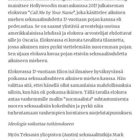
mainitsee Hollywoodin marraskuussa 2017 julkaiseman
elokuvan ”
Call Me by Your Name
”, joka käsittelee aikuisen
miehen seksuaalisuhdetta 17-vuotiaan pojan kanssa eli
pederastiaa. Se on saanut ylistäviä arvosteluja useissa
amerikkalaisissa lehdissä ja elokuva-arvostelijat ehdottavat
sille jo Oscaria. Elokuvassa ei kuvata tavallista tilannetta,
jossa aikuinen mies pyrkii viettelemään nuoremman pojan.
Sen sijaan elokuva kuvaa pojan etsivän seksuaalisuhdetta
aikuiseen mieheen.
Elokuvassa 17-vuotiaan Elion isä ilmaisee hyväksyvänsä
poikansa seksuaalisuhteen aikuisen miehen kanssa. Hän
valittaa sitä, ettei hänellä ollut samanlaisia mahdollisuuksia
silloin, kun hän oli poikansa ikäinen. Tällä tavalla elokuva
antaa vanhemmille mallin ”normaalista” suhtautumisesta
nuoren seksuaalisiin kokeiluihin ja pyrkii näin
turhentamaan vanhempien luontaisen suojelutaipumuksen.
Ideologia vaikuttaa tutkimukseen
Myös Teksasin yliopiston (Austin) seksuaalitutkija Mark