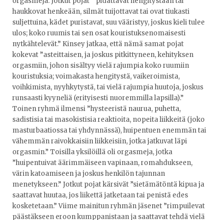
orgasmeja. Jotkut pojat ” pidättävät hengitystään tai
haukkovat henkeään, silmät tuijottavat tai ovat tiukasti
suljettuina, kädet puristavat, suu vääristyy, joskus kieli tulee
ulos; koko ruumis tai sen osat kouristuksenomaisesti
nytkähtelevät.” Kinsey jatkaa, että nämä samat pojat
kokevat ”asteittaisen, ja joskus pitkittyneen, kehityksen
orgasmiin, johon sisältyy vielä rajumpia koko ruumiin
kouristuksia; voimakasta hengitystä, vaikeroimista,
voihkimista, nyyhkytystä, tai vielä rajumpia huutoja, joskus
runsaasti kyyneliä (erityisesti nuoremmilla lapsilla).”
Toinen ryhmä ilmensi ”hysteeristä naurua, puhetta,
sadistisia tai masokistisia reaktioita, nopeita liikkeitä (joko
masturbaatiossa tai yhdynnässä), huipentuen enemmän tai
vähemmän raivokkaisiin liikkeisiin, jotka jatkuvat läpi
orgasmin.” Toisilla yksilöillä oli orgasmeja, jotka
”huipentuivat äärimmäiseen vapinaan, romahdukseen,
värin katoamiseen ja joskus henkilön tajunnan
menetykseen.” Jotkut pojat kärsivät ”sietämätöntä kipua ja
saattavat huutaa, jos liikettä jatketaan tai penistä edes
kosketetaan.” Viime mainitun ryhmän jäsenet ”rimpuilevat
päästäkseen eroon kumppanistaan ja saattavat tehdä vielä