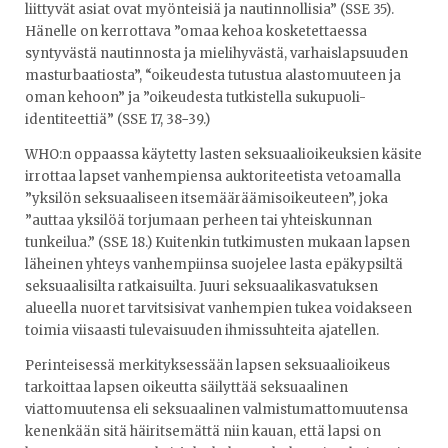
liittyvät asiat ovat myönteisiä ja nautinnollisia” (SSE 35).
Hänelle on kerrottava ”omaa kehoa kosketettaessa
syntyvästä nautinnosta ja mielihyvästä, varhaislapsuuden
masturbaatiosta”, “oikeudesta tutustua alastomuuteen ja
oman kehoon” ja ”oikeudesta tutkistella sukupuoli-
identiteettiä” (SSE 17, 38−39.)
WHO:n oppaassa käytetty lasten seksuaalioikeuksien käsite
irrottaa lapset vanhempiensa auktoriteetista vetoamalla
”yksilön seksuaaliseen itsemääräämisoikeuteen”, joka
”auttaa yksilöä torjumaan perheen tai yhteiskunnan
tunkeilua.” (SSE 18.) Kuitenkin tutkimusten mukaan lapsen
läheinen yhteys vanhempiinsa suojelee lasta epäkypsiltä
seksuaalisilta ratkaisuilta. Juuri seksuaalikasvatuksen
alueella nuoret tarvitsisivat vanhempien tukea voidakseen
toimia viisaasti tulevaisuuden ihmissuhteita ajatellen.
Perinteisessä merkityksessään lapsen seksuaalioikeus
tarkoittaa lapsen oikeutta säilyttää seksuaalinen
viattomuutensa eli seksuaalinen valmistumattomuutensa
kenenkään sitä häiritsemättä niin kauan, että lapsi on