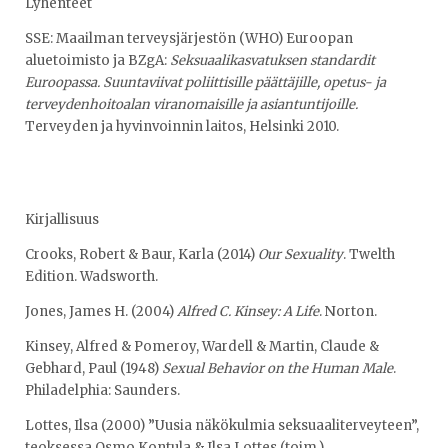
Lyhenteet
SSE: Maailman terveysjärjestön (WHO) Euroopan
aluetoimisto ja BZgA:
Seksuaalikasvatuksen standardit
Euroopassa. Suuntaviivat poliittisille päättäjille, opetus- ja
terveydenhoitoalan viranomaisille ja asiantuntijoille.
Terveyden ja hyvinvoinnin laitos, Helsinki 2010.
Kirjallisuus
Crooks, Robert & Baur, Karla (2014)
Our Sexuality
. Twelth
Edition. Wadsworth.
Jones, James H. (2004)
Alfred C. Kinsey: A Life
. Norton.
Kinsey, Alfred & Pomeroy, Wardell & Martin, Claude &
Gebhard, Paul (1948)
Sexual Behavior on the Human Male
.
Philadelphia: Saunders.
Lottes, Ilsa (2000) ”Uusia näkökulmia seksuaaliterveyteen”,
teoksessa Osmo Kontula & Ilsa Lottes (toim.)