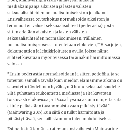
Doug Mainwaringin (2017) analyysin mukaan
mediakampanja aikuisten ja lasten välisten
seksuaalisuhteiden normalisoimiseksi on jo alkanut.
Ensivaiheessa on tarkoitus normalisoida aikuisten ja
teininuorten väliset seksuaalisuhteet (pederastia), josta
sitten edetään aikuisten ja lasten välisten
seksuaalisuhteiden normalisoimiseen. Tällainen
normalisoimisprosessi toteutetaan elokuvien, TV-sarjojen,
dokumenttien ja lehtikirjoitusten avulla, joissa nämä
suhteet kuvataan myönteisessä tai ainakin harmittomassa
valossa.
”Ensin pederastia normalisoidaan ja sitten pedofilia. Ja se
toteutuu samalla tavalla kuin meidän elämämme aikana on
saavutettu täydellinen hyväksyntä homoseksuaalisuudelle.
Siitä puhutaan taukoamatta mediassa ja sitä kuvataan
toistuvasti elokuvissa ja TV:ssä hyvänä asiana niin, että siitä
ei tule pelkästään tavanomaista vaan pitkästyttävää.”
(Mainwaring 2017) Kun siitä on tullut harmitonta ja
pitkästyttävää, sen laillistaminen tulee mahdolliseksi.
Esimerkkinä tämän strategian ensivaiheesta Mainwaring