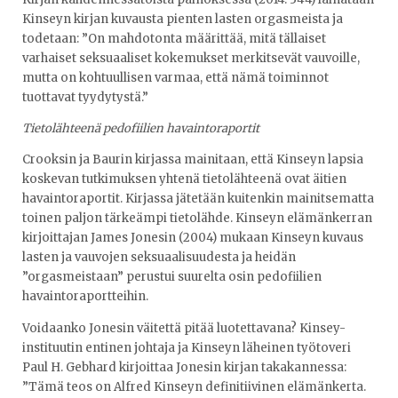
Kinseyn kirjan kuvausta pienten lasten orgasmeista ja
todetaan: ”On mahdotonta määrittää, mitä tällaiset
varhaiset seksuaaliset kokemukset merkitsevät vauvoille,
mutta on kohtuullisen varmaa, että nämä toiminnot
tuottavat tyydytystä.”
Tietolähteenä pedofiilien havaintoraportit
Crooksin ja Baurin kirjassa mainitaan, että Kinseyn lapsia
koskevan tutkimuksen yhtenä tietolähteenä ovat äitien
havaintoraportit. Kirjassa jätetään kuitenkin mainitsematta
toinen paljon tärkeämpi tietolähde. Kinseyn elämänkerran
kirjoittajan James Jonesin (2004) mukaan Kinseyn kuvaus
lasten ja vauvojen seksuaalisuudesta ja heidän
”orgasmeistaan” perustui suurelta osin pedofiilien
havaintoraportteihin.
Voidaanko Jonesin väitettä pitää luotettavana? Kinsey-
instituutin entinen johtaja ja Kinseyn läheinen työtoveri
Paul H. Gebhard kirjoittaa Jonesin kirjan takakannessa:
”Tämä teos on Alfred Kinseyn definitiivinen elämänkerta.