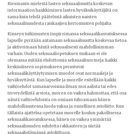
Riesmanin mielestä lasten seksuaalisuutta koskevan
informaation hankkiminen lasten hyväksikäyttäjiltä on
sama kuin tehdä päätelmiä aikuisten naisten
seksuaalisuudesta raiskaajien kertomusten pohjalta
Kinseyn tutkimusten inspiroimassa seksuaalikasvatuksessa
lapselle pyritään antamaan seksuaalisuutta koskevaa tietoa
ja aktivoimaan häntä seksuaalisesti mahdollisimman
varhain. Uuden seksuaaliopetuksen mukaan ei ole
olemassa mitään ehdottomia seksuaalinormeja: kaikki
keskinäiseen sopimukseen perustuvat
seksuaalikäyttäytymisen muodot ovat normaaleja ja
hyväksyttäviä. Kun lapselle ja nuorelle esitellään kaikki
vaihtoehdot samanarvoisina ilman moraalista tai edes
terveydellistä arviota, nuoren on vaikea hahmottaa, että osa
näistä vaihtoehdoista on omiaan tuhoamaan hänen
mahdollisuutensa luoda vakaa ja onnellinen avioliitto. Kun
tällaista ajattelua opetetaan nuorelle koulun pakollisessa
seksuaalikasvatuksessa, hänen on vaikea ymmärtää
seksuaalisuuden suhdetta rakkauteen ja siirtää
seksuaalielämänsä avioliittoon.