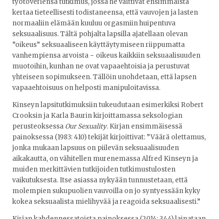
työtoveriensa tutkimus, jossa he väittivät ensimmäistä
kertaa tieteellisesti todistaneensa, että vauvojen ja lasten
normaaliin elämään kuuluu orgasmiin huipentuva
seksuaalisuus. Tältä pohjalta lapsilla ajatellaan olevan
”oikeus” seksuaaliseen käyttäytymiseen riippumatta
vanhempiensa arvoista − oikeus kaikkiin seksuaalisuuden
muotoihin, kunhan ne ovat vapaaehtoisia ja perustuvat
yhteiseen sopimukseen. Tällöin unohdetaan, että lapsen
vapaaehtoisuus on helposti manipuloitavissa.
Kinseyn lapsitutkimuksiin tukeudutaan esimerkiksi Robert
Crooksin ja Karla Baurin kirjoittamassa seksologian
perusteoksessa
Our Sexuality
. Kirjan ensimmäisessä
painoksessa (1983: 410) tekijät kirjoittivat: ”Väärä olettamus,
jonka mukaan lapsuus on piilevän seksuaalisuuden
aikakautta, on vähitellen murenemassa Alfred Kinseyn ja
muiden merkittävien tutkijoiden tutkimustulosten
vaikutuksesta. Itse asiassa nykyään tunnustetaan, että
molempien sukupuolien vauvoilla on jo syntyessään kyky
kokea seksuaalista mielihyvää ja reagoida seksuaalisesti.”
Kirjan kahdennessatoista painoksessa (2014: 344) lainataan