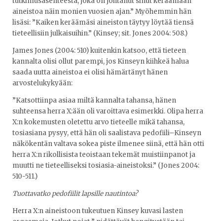
tutkimusasenteesta, joka on johtanut sinut keräämään
aineistoa näin monien vuosien ajan.” Myöhemmin hän
lisäsi: ”Kaiken keräämäsi aineiston täytyy löytää tiensä
tieteellisiin julkaisuihin.” (Kinsey; sit. Jones 2004: 508.)
James Jones (2004: 510) kuitenkin katsoo, että tieteen
kannalta olisi ollut parempi, jos Kinseyn kiihkeä halua
saada uutta aineistoa ei olisi hämärtänyt hänen
arvostelukykyään:
”Katsottiinpa asiaa miltä kannalta tahansa, hänen
suhteensa herra X:ään oli varoittava esimerkki. Olipa herra
X:n kokemusten oletettu arvo tieteelle mikä tahansa,
tosiasiana pysyy, että hän oli saalistava pedofiili ̶̶ ̶ Kinseyn
näkökentän valtava sokea piste ilmenee siinä, että hän otti
herra X:n rikollisista teoistaan tekemät muistiinpanot ja
muutti ne tieteelliseksi tosiasia-aineistoksi.” (Jones 2004:
510-511.)
Tuottavatko pedofiilit lapsille nautintoa?
Herra X:n aineistoon tukeutuen Kinsey kuvasi lasten