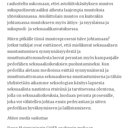
rauhoiteltu uskomaan, ettei avioliittokäsityksen muutos
sukupuolineutraaliksi aiheuta laajempia muutoksia
yhteiskunnassa. Avioliittolain muutos on kuitenkin
johtamassa muutokseen myös äitiys- ja isyyslaissa ja
sukupuoli- ja seksuaalikasvatuksessa.
Miten pitkälle tämä muutosprosessi tulee johtamaan?
Jotkut tutkijat ovat esittäneet, että mielikuvat seksuaalisen
suuntautumisen synnynnäisyydestä ja
muuttumattomuudesta luovat perustan myös kampanjalle
pedofiilien seksuaalioikeuksien puolustamiseksi. Kun
pedofilia aletaan medioissa esittää synnynnäisenä ja
muuttumattomana seksuaalisena suuntautumisena ja tähän
yhdistetään aikamme seksologian käsitys lapsesta
seksuaalista nautintoa etsivänä ja tarvitsevana olentona,
jolla on seksuaalioikeuksia, luodaan perusta prosessille,
joka voi vähitellen johtaa ensin pederastian ja sitten
pedofilian hyväksymiseen ja laillistamiseen.
Miten media vaikuttaa