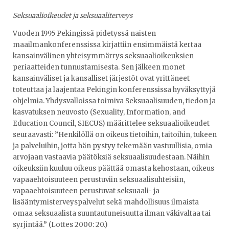
Seksuaalioikeudet ja seksuaaliterveys
Vuoden 1995 Pekingissä pidetyssä naisten
maailmankonferenssissa kirjattiin ensimmäistä kertaa
kansainvälinen yhteisymmärrys seksuaalioikeuksien
periaatteiden tunnustamisesta. Sen jälkeen monet
kansainväliset ja kansalliset järjestöt ovat yrittäneet
toteuttaa ja laajentaa Pekingin konferenssissa hyväksyttyjä
ohjelmia. Yhdysvalloissa toimiva Seksuaalisuuden, tiedon ja
kasvatuksen neuvosto (Sexuality, Information, and
Education Council, SIECUS) määrittelee seksuaalioikeudet
seuraavasti: ”Henkilöllä on oikeus tietoihin, taitoihin, tukeen
ja palveluihin, jotta hän pystyy tekemään vastuullisia, omia
arvojaan vastaavia päätöksiä seksuaalisuudestaan. Näihin
oikeuksiin kuuluu oikeus päättää omasta kehostaan, oikeus
vapaaehtoisuuteen perustuviin seksuaalisuhteisiin,
vapaaehtoisuuteen perustuvat seksuaali- ja
lisääntymisterveyspalvelut sekä mahdollisuus ilmaista
omaa seksuaalista suuntautuneisuutta ilman väkivaltaa tai
syrjintää.” (Lottes 2000: 20.)