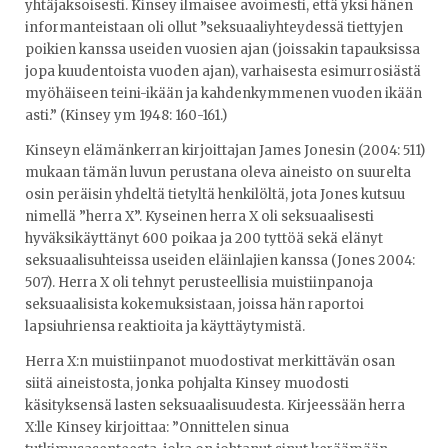
yhtäjaksoisesti. Kinsey ilmaisee avoimesti, että yksi hänen
informanteistaan oli ollut ”seksuaaliyhteydessä tiettyjen
poikien kanssa useiden vuosien ajan (joissakin tapauksissa
jopa kuudentoista vuoden ajan), varhaisesta esimurrosiästä
myöhäiseen teini-ikään ja kahdenkymmenen vuoden ikään
asti.” (Kinsey ym 1948: 160-161.)
Kinseyn elämänkerran kirjoittajan James Jonesin (2004: 511)
mukaan tämän luvun perustana oleva aineisto on suurelta
osin peräisin yhdeltä tietyltä henkilöltä, jota Jones kutsuu
nimellä ”herra X”. Kyseinen herra X oli seksuaalisesti
hyväksikäyttänyt 600 poikaa ja 200 tyttöä sekä elänyt
seksuaalisuhteissa useiden eläinlajien kanssa (Jones 2004:
507). Herra X oli tehnyt perusteellisia muistiinpanoja
seksuaalisista kokemuksistaan, joissa hän raportoi
lapsiuhriensa reaktioita ja käyttäytymistä.
Herra X:n muistiinpanot muodostivat merkittävän osan
siitä aineistosta, jonka pohjalta Kinsey muodosti
käsityksensä lasten seksuaalisuudesta. Kirjeessään herra
X:lle Kinsey kirjoittaa: ”Onnittelen sinua