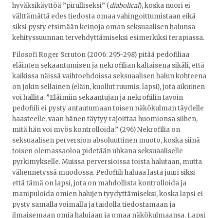
hyväksikäyttöä ”pirulliseksi” (
diabolical
), koska nuori ei
välttämättä edes tiedosta omaa vahingoittumistaan eikä
siksi pysty etsimään keinoja oman seksuaalisen halunsa
kehityssuunnan tervehdyttämiseksi esimerkiksi terapiassa.
Filosofi Roger Scruton (2006: 295−298) pitää pedofiliaa
eläinten sekaantumisen ja nekrofilian kaltaisena sikäli, että
kaikissa näissä vaihtoehdoissa seksuaalisen halun kohteena
on jokin sellainen (eläin, kuollut ruumis, lapsi), jota aikuinen
voi hallita. ”Eläimiin sekaantujan ja nekrofiilin tavoin
pedofiili ei pysty antautumaan toisen näkökulman täydelle
haasteelle, vaan hänen täytyy rajoittaa huomionsa siihen,
mitä hän voi myös kontrolloida.” (296) Nekrofilia on
seksuaalisen perversion absoluuttinen muoto, koska siinä
toisen olemassaoloa pidetään uhkana seksuaaliselle
pyrkimykselle. Muissa perversioissa toista halutaan, mutta
vähennetyssä muodossa. Pedofiili haluaa lasta juuri siksi
että tämä on lapsi, jota on mahdollista kontrolloida ja
manipuloida omien halujen tyydyttämiseksi, koska lapsi ei
pysty samalla voimalla ja taidolla tiedostamaan ja
ilmaisemaan omia halujaan ja omaa näkökulmaansa. Lapsi