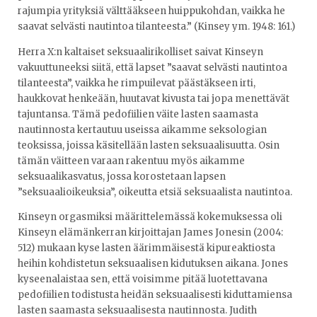
rajumpia yrityksiä välttääkseen huippukohdan, vaikka he
saavat selvästi nautintoa tilanteesta.” (Kinsey ym. 1948: 161.)
Herra X:n kaltaiset seksuaalirikolliset saivat Kinseyn
vakuuttuneeksi siitä, että lapset ”saavat selvästi nautintoa
tilanteesta”, vaikka he rimpuilevat päästäkseen irti,
haukkovat henkeään, huutavat kivusta tai jopa menettävät
tajuntansa. Tämä pedofiilien väite lasten saamasta
nautinnosta kertautuu useissa aikamme seksologian
teoksissa, joissa käsitellään lasten seksuaalisuutta. Osin
tämän väitteen varaan rakentuu myös aikamme
seksuaalikasvatus, jossa korostetaan lapsen
”seksuaalioikeuksia”, oikeutta etsiä seksuaalista nautintoa.
Kinseyn orgasmiksi määrittelemässä kokemuksessa oli
Kinseyn elämänkerran kirjoittajan James Jonesin (2004:
512) mukaan kyse lasten äärimmäisestä kipureaktiosta
heihin kohdistetun seksuaalisen kidutuksen aikana. Jones
kyseenalaistaa sen, että voisimme pitää luotettavana
pedofiilien todistusta heidän seksuaalisesti kiduttamiensa
lasten saamasta seksuaalisesta nautinnosta. Judith