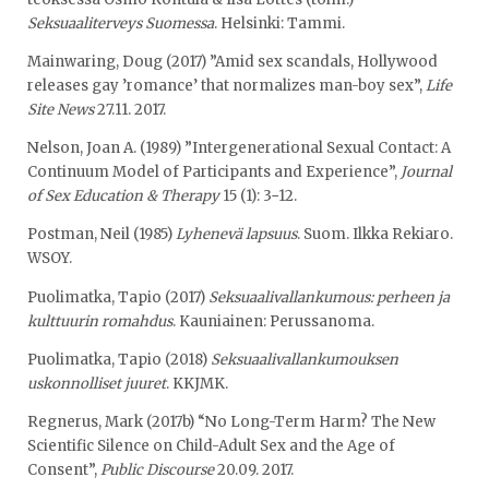
Seksuaaliterveys Suomessa
. Helsinki: Tammi.
Mainwaring, Doug (2017) ”Amid sex scandals, Hollywood
releases gay ’romance’ that normalizes man-boy sex”,
Life
Site News
27.11. 2017.
Nelson, Joan A. (1989) ”Intergenerational Sexual Contact: A
Continuum Model of Participants and Experience”,
Journal
of Sex Education & Therapy
15 (1): 3−12.
Postman, Neil (1985)
Lyhenevä lapsuus
. Suom. Ilkka Rekiaro.
WSOY.
Puolimatka, Tapio (2017)
Seksuaalivallankumous: perheen ja
kulttuurin romahdus
. Kauniainen: Perussanoma.
Puolimatka, Tapio (2018)
Seksuaalivallankumouksen
uskonnolliset juuret
. KKJMK.
Regnerus, Mark (2017b) “No Long-Term Harm? The New
Scientific Silence on Child-Adult Sex and the Age of
Consent”,
Public Discourse
20.09. 2017.