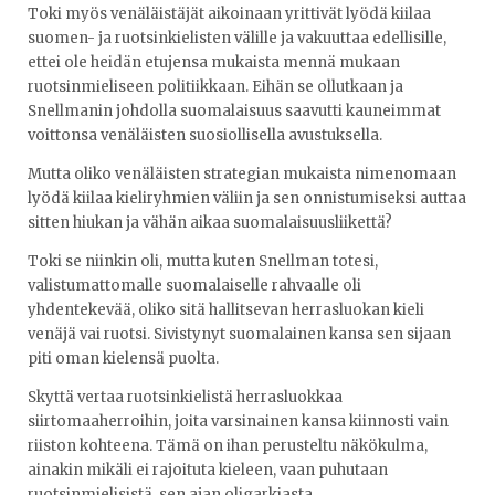
Toki myös venäläistäjät aikoinaan yrittivät lyödä kiilaa
suomen- ja ruotsinkielisten välille ja vakuuttaa edellisille,
ettei ole heidän etujensa mukaista mennä mukaan
ruotsinmieliseen politiikkaan. Eihän se ollutkaan ja
Snellmanin johdolla suomalaisuus saavutti kauneimmat
voittonsa venäläisten suosiollisella avustuksella.
Mutta oliko venäläisten strategian mukaista nimenomaan
lyödä kiilaa kieliryhmien väliin ja sen onnistumiseksi auttaa
sitten hiukan ja vähän aikaa suomalaisuusliikettä?
Toki se niinkin oli, mutta kuten Snellman totesi,
valistumattomalle suomalaiselle rahvaalle oli
yhdentekevää, oliko sitä hallitsevan herrasluokan kieli
venäjä vai ruotsi. Sivistynyt suomalainen kansa sen sijaan
piti oman kielensä puolta.
Skyttä vertaa ruotsinkielistä herrasluokkaa
siirtomaaherroihin, joita varsinainen kansa kiinnosti vain
riiston kohteena. Tämä on ihan perusteltu näkökulma,
ainakin mikäli ei rajoituta kieleen, vaan puhutaan
ruotsinmielisistä, sen ajan oligarkiasta.