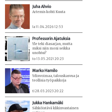
Juha Ahvio
Artemis kohti Kuuta
la 11.04.2026 12:53
Professorin Ajatuksia
Yle teki diasarjan, mutta
miksi niin moni seikka
unohtui?
to 13.05.2021 20:23
Marko Hamilo
Ydinvoimaa, talouskasvua ja
teollisia työpaikkoja
ti 28.03.2023 20:22
Jukka Hankamäki
Sähköistävä klikinvastainen