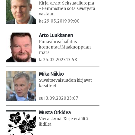
Kirja-arvio: Seksuaaliutopia
- Feministien sota sivistystä
vastaan
ke 29.05.2019 09:00
Arto Luukkanen
Punavihreä hallitus
komentaa! Maakuoppaan
mars!
la 25.02.2023 13:58
Mika Niikko
Suvaitsevaisuuden kirjavat
käsitteet
su 13.09.2020 23:07
Musta Orkidea
Vieraskynä: Kirje eräältä
äidiltä