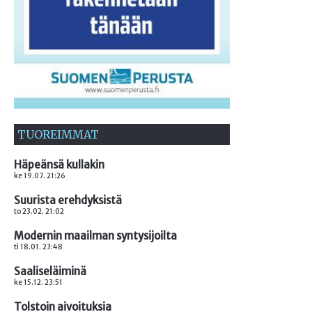
TUOREIMMAT
Häpeänsä kullakin
ke 19.07. 21:26
Suurista erehdyksistä
to 23.02. 21:02
Modernin maailman syntysijoilta
ti 18.01. 23:48
Saaliseläiminä
ke 15.12. 23:51
Tolstoin aivoituksia