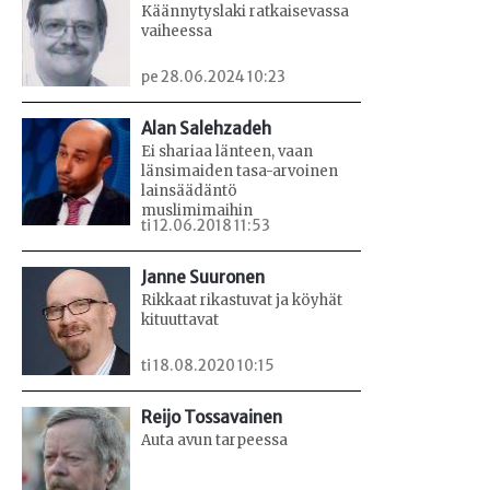
Käännytyslaki ratkaisevassa
vaiheessa
pe 28.06.2024 10:23
Alan Salehzadeh
Ei shariaa länteen, vaan
länsimaiden tasa-arvoinen
lainsäädäntö
muslimimaihin
ti 12.06.2018 11:53
Janne Suuronen
Rikkaat rikastuvat ja köyhät
kituuttavat
ti 18.08.2020 10:15
Reijo Tossavainen
Auta avun tarpeessa