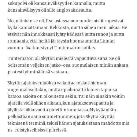
sukupolvi oli kansainvälisyyden kannalla, mutta
kansainvälisyys oli sille anglosaksisuutta.
No, näinhän se oli. Itse asiassa nuo modernistit rupesivat
kyllä kannattamaan Kekkosta, mutta siihen meni aikaa. He
etsivät niin innokkaasti lyhty kädessä uutta runoa ja uutta
romaania, että heiltä jäi täysin huomaamatta Linnan
vuonna -54 ilmestynyt Tuntematon sotilas.
Tuntematon oli Skytän mielestä vapauttava sana. Se oli
Seitsemän veljeksen jatko-osa, suomalaisen minän ankara
protesti yliminäänsä vastaan…
Skytän ajatuksenjuoksu vaikuttaa joskus hieman
ongelmalliseltakin, mutta epäilemättä hänen tapansa
katsoa asioita on oikeutettu sekin. Tai näin ainakin voitiin
ajatella vielä siihen aikaan, kun ajatuksenvapautta ja
älyllistä liikkuvuutta pidettiin kunniassa. Nykyäänhän
pelkästään sana suomettuminen, jota Skyttä käyttää
teknisenä terminä, tekisi hänen ajatuksistaan mahdottomia
ns. edistyksellisissä piireissä.