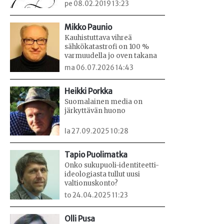
pe 08.02.2019 13:23
Mikko Paunio
Kauhistuttava vihreä
sähkökatastrofi on 100 %
varmuudella jo oven takana
ma 06.07.2026 14:43
Heikki Porkka
Suomalainen media on
järkyttävän huono
la 27.09.2025 10:28
Tapio Puolimatka
Onko sukupuoli-identiteetti-
ideologiasta tullut uusi
valtionuskonto?
to 24.04.2025 11:23
Olli Pusa