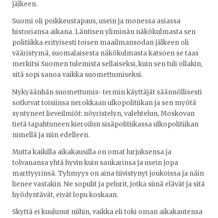
jälkeen.
Suomi oli poikkeustapaus, usein ja monessa asiassa
historiansa aikana. Läntisen yliminän näkökulmasta sen
politiikka erityisesti toisen maailmansodan jälkeen oli
vääristymä, suomalaisesta näkökulmasta katsoen se taas
merkitsi Suomen tulemista sellaiseksi, kuin sen tuli ollakin,
sitä sopi sanoa vaikka suomettumiseksi.
Nykyäänhän suomettumis- termin käyttäjät säännöllisesti
sotkevat toisiinsa nerokkaan ulkopolitiikan ja sen myötä
syntyneet lieveilmiöt: nöyristelyn, valehtelun, Moskovan
tietä tapahtuneen kieroilun sisäpolitiikassa ulkopolitiikan
nimellä ja niin edelleen.
Mutta kaikilla aikakausilla on omat lurjuksensa ja
tolvanansa yhtä hyvin kuin sankarinsa ja usein jopa
marttyyrinsä. Tyhmyys on aina tiivistynyt joukoissa ja näin
lienee vastakin. Ne sopulit ja pelurit, jotka siinä elävät ja sitä
hyödyntävät, eivät lopu koskaan.
Skyttä ei kuulunut niihin, vaikka eli toki oman aikakautensa