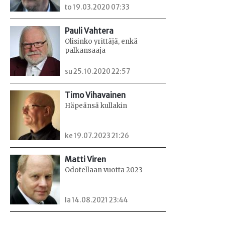
to 19.03.2020 07:33
Pauli Vahtera
Olisinko yrittäjä, enkä
palkansaaja
su 25.10.2020 22:57
Timo Vihavainen
Häpeänsä kullakin
ke 19.07.2023 21:26
Matti Viren
Odotellaan vuotta 2023
la 14.08.2021 23:44