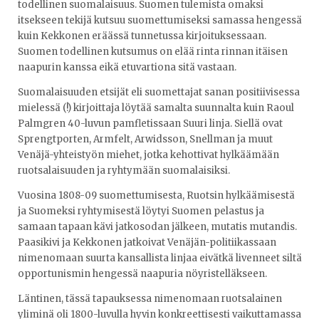
todellinen suomalaisuus. Suomen tulemista omaksi
itsekseen tekijä kutsuu suomettumiseksi samassa hengessä
kuin Kekkonen eräässä tunnetussa kirjoituksessaan.
Suomen todellinen kutsumus on elää rinta rinnan itäisen
naapurin kanssa eikä etuvartiona sitä vastaan.
Suomalaisuuden etsijät eli suomettajat sanan positiivisessa
mielessä (!) kirjoittaja löytää samalta suunnalta kuin Raoul
Palmgren 40-luvun pamfletissaan Suuri linja. Siellä ovat
Sprengtporten, Armfelt, Arwidsson, Snellman ja muut
Venäjä-yhteistyön miehet, jotka kehottivat hylkäämään
ruotsalaisuuden ja ryhtymään suomalaisiksi.
Vuosina 1808-09 suomettumisesta, Ruotsin hylkäämisestä
ja Suomeksi ryhtymisestä löytyi Suomen pelastus ja
samaan tapaan kävi jatkosodan jälkeen, mutatis mutandis.
Paasikivi ja Kekkonen jatkoivat Venäjän-politiikassaan
nimenomaan suurta kansallista linjaa eivätkä livenneet siltä
opportunismin hengessä naapuria nöyristelläkseen.
Läntinen, tässä tapauksessa nimenomaan ruotsalainen
yliminä oli 1800-luvulla hyvin konkreettisesti vaikuttamassa