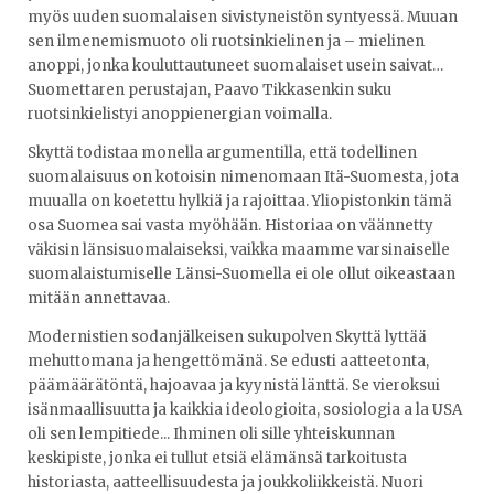
myös uuden suomalaisen sivistyneistön syntyessä. Muuan
sen ilmenemismuoto oli ruotsinkielinen ja – mielinen
anoppi, jonka kouluttautuneet suomalaiset usein saivat…
Suomettaren perustajan, Paavo Tikkasenkin suku
ruotsinkielistyi anoppienergian voimalla.
Skyttä todistaa monella argumentilla, että todellinen
suomalaisuus on kotoisin nimenomaan Itä-Suomesta, jota
muualla on koetettu hylkiä ja rajoittaa. Yliopistonkin tämä
osa Suomea sai vasta myöhään. Historiaa on väännetty
väkisin länsisuomalaiseksi, vaikka maamme varsinaiselle
suomalaistumiselle Länsi-Suomella ei ole ollut oikeastaan
mitään annettavaa.
Modernistien sodanjälkeisen sukupolven Skyttä lyttää
mehuttomana ja hengettömänä. Se edusti aatteetonta,
päämäärätöntä, hajoavaa ja kyynistä länttä. Se vieroksui
isänmaallisuutta ja kaikkia ideologioita, sosiologia a la USA
oli sen lempitiede... Ihminen oli sille yhteiskunnan
keskipiste, jonka ei tullut etsiä elämänsä tarkoitusta
historiasta, aatteellisuudesta ja joukkoliikkeistä. Nuori