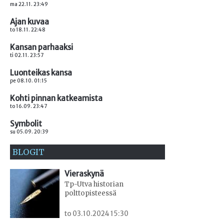
ma 22.11. 23:49
Ajan kuvaa
to 18.11. 22:48
Kansan parhaaksi
ti 02.11. 23:57
Luonteikas kansa
pe 08.10. 01:15
Kohti pinnan katkeamista
to 16.09. 23:47
Symbolit
su 05.09. 20:39
BLOGIT
Vieraskynä
Tp-Utva historian
polttopisteessä
to 03.10.2024 15:30