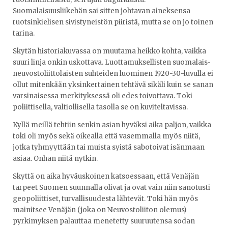
Suomalaisuusliikehän sai sitten johtavan aineksensa
ruotsinkielisen sivistyneistön piiristä, mutta se on jo toinen
tarina.
Skytän historiakuvassa on muutama heikko kohta, vaikka
suuri linja onkin uskottava. Luottamuksellisten suomalais-
neuvostoliittolaisten suhteiden luominen 1920-30-luvulla ei
ollut mitenkään yksinkertainen tehtävä sikäli kuin se sanan
varsinaisessa merkityksessä oli edes toivottava. Toki
poliittisella, valtiollisella tasolla se on kuviteltavissa.
Kyllä meillä tehtiin senkin asian hyväksi aika paljon, vaikka
toki oli myös sekä oikealla että vasemmalla myös niitä,
jotka tyhmyyttään tai muista syistä sabotoivat isänmaan
asiaa. Onhan niitä nytkin.
Skyttä on aika hyväuskoinen katsoessaan, että Venäjän
tarpeet Suomen suunnalla olivat ja ovat vain niin sanotusti
geopoliittiset, turvallisuudesta lähtevät. Toki hän myös
mainitsee Venäjän (joka on Neuvostoliiton olemus)
pyrkimyksen palauttaa menetetty suuruutensa sodan