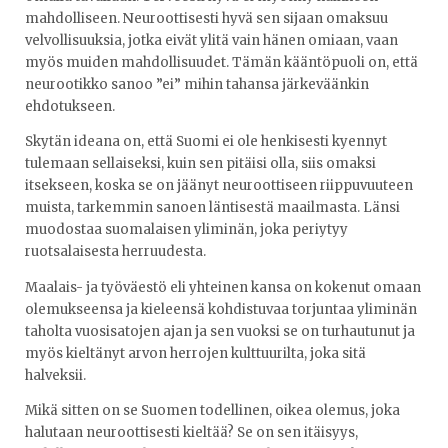
mahdolliseen. Neuroottisesti hyvä sen sijaan omaksuu
velvollisuuksia, jotka eivät ylitä vain hänen omiaan, vaan
myös muiden mahdollisuudet. Tämän kääntöpuoli on, että
neurootikko sanoo ”ei” mihin tahansa järkeväänkin
ehdotukseen.
Skytän ideana on, että Suomi ei ole henkisesti kyennyt
tulemaan sellaiseksi, kuin sen pitäisi olla, siis omaksi
itsekseen, koska se on jäänyt neuroottiseen riippuvuuteen
muista, tarkemmin sanoen läntisestä maailmasta. Länsi
muodostaa suomalaisen yliminän, joka periytyy
ruotsalaisesta herruudesta.
Maalais- ja työväestö eli yhteinen kansa on kokenut omaan
olemukseensa ja kieleensä kohdistuvaa torjuntaa yliminän
taholta vuosisatojen ajan ja sen vuoksi se on turhautunut ja
myös kieltänyt arvon herrojen kulttuurilta, joka sitä
halveksii.
Mikä sitten on se Suomen todellinen, oikea olemus, joka
halutaan neuroottisesti kieltää? Se on sen itäisyys,