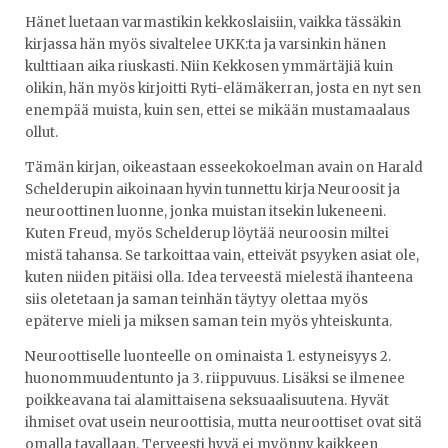
Hänet luetaan varmastikin kekkoslaisiin, vaikka tässäkin
kirjassa hän myös sivaltelee UKK:ta ja varsinkin hänen
kulttiaan aika riuskasti. Niin Kekkosen ymmärtäjiä kuin
olikin, hän myös kirjoitti Ryti-elämäkerran, josta en nyt sen
enempää muista, kuin sen, ettei se mikään mustamaalaus
ollut.
Tämän kirjan, oikeastaan esseekokoelman avain on Harald
Schelderupin aikoinaan hyvin tunnettu kirja Neuroosit ja
neuroottinen luonne, jonka muistan itsekin lukeneeni.
Kuten Freud, myös Schelderup löytää neuroosin miltei
mistä tahansa. Se tarkoittaa vain, etteivät psyyken asiat ole,
kuten niiden pitäisi olla. Idea terveestä mielestä ihanteena
siis oletetaan ja saman teinhän täytyy olettaa myös
epäterve mieli ja miksen saman tein myös yhteiskunta.
Neuroottiselle luonteelle on ominaista 1. estyneisyys 2.
huonommuudentunto ja 3. riippuvuus. Lisäksi se ilmenee
poikkeavana tai alamittaisena seksuaalisuutena. Hyvät
ihmiset ovat usein neuroottisia, mutta neuroottiset ovat sitä
omalla tavallaan. Terveesti hyvä ei myönny kaikkeen