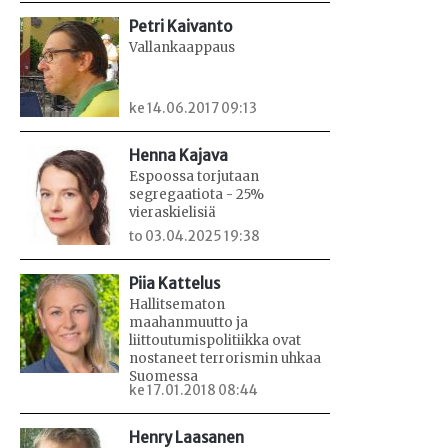
Petri Kaivanto
Vallankaappaus
ke 14.06.2017 09:13
Henna Kajava
Espoossa torjutaan
segregaatiota - 25%
vieraskielisiä
to 03.04.2025 19:38
Piia Kattelus
Hallitsematon
maahanmuutto ja
liittoutumispolitiikka ovat
nostaneet terrorismin uhkaa
Suomessa
ke 17.01.2018 08:44
Henry Laasanen