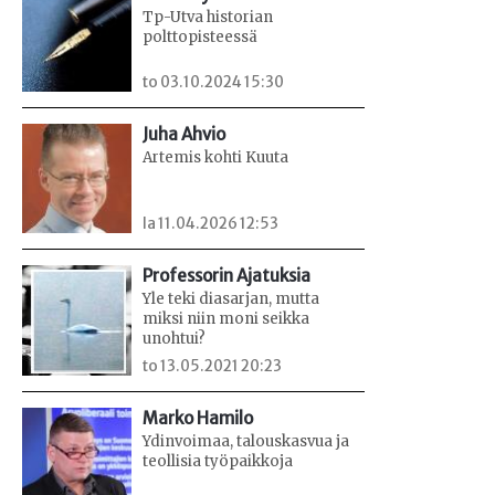
Tp-Utva historian
polttopisteessä
to 03.10.2024 15:30
Juha Ahvio
Artemis kohti Kuuta
la 11.04.2026 12:53
Professorin Ajatuksia
Yle teki diasarjan, mutta
miksi niin moni seikka
unohtui?
to 13.05.2021 20:23
Marko Hamilo
Ydinvoimaa, talouskasvua ja
teollisia työpaikkoja