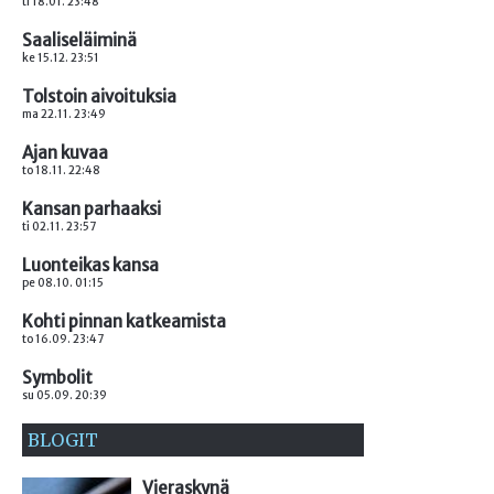
ti 18.01. 23:48
Saaliseläiminä
ke 15.12. 23:51
Tolstoin aivoituksia
ma 22.11. 23:49
Ajan kuvaa
to 18.11. 22:48
Kansan parhaaksi
ti 02.11. 23:57
Luonteikas kansa
pe 08.10. 01:15
Kohti pinnan katkeamista
to 16.09. 23:47
Symbolit
su 05.09. 20:39
BLOGIT
Vieraskynä