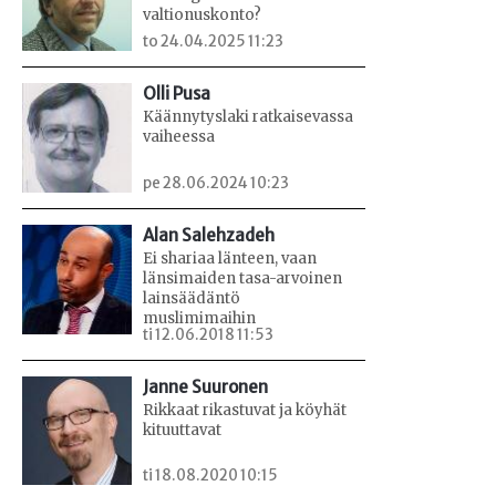
valtionuskonto?
to 24.04.2025 11:23
Olli Pusa
Käännytyslaki ratkaisevassa
vaiheessa
pe 28.06.2024 10:23
Alan Salehzadeh
Ei shariaa länteen, vaan
länsimaiden tasa-arvoinen
lainsäädäntö
muslimimaihin
ti 12.06.2018 11:53
Janne Suuronen
Rikkaat rikastuvat ja köyhät
kituuttavat
ti 18.08.2020 10:15