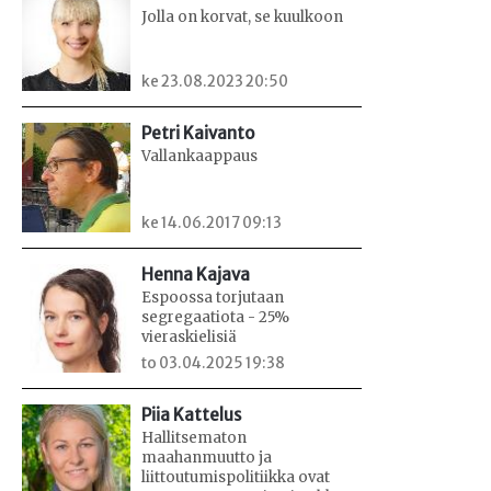
Jolla on korvat, se kuulkoon
ke 23.08.2023 20:50
Petri Kaivanto
Vallankaappaus
ke 14.06.2017 09:13
Henna Kajava
Espoossa torjutaan
segregaatiota - 25%
vieraskielisiä
to 03.04.2025 19:38
Piia Kattelus
Hallitsematon
maahanmuutto ja
liittoutumispolitiikka ovat