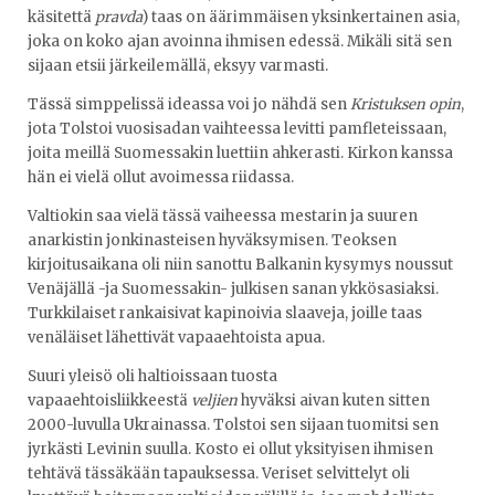
käsitettä
pravda
) taas on äärimmäisen yksinkertainen asia,
joka on koko ajan avoinna ihmisen edessä. Mikäli sitä sen
sijaan etsii järkeilemällä, eksyy varmasti.
Tässä simppelissä ideassa voi jo nähdä sen
Kristuksen opin
,
jota Tolstoi vuosisadan vaihteessa levitti pamfleteissaan,
joita meillä Suomessakin luettiin ahkerasti. Kirkon kanssa
hän ei vielä ollut avoimessa riidassa.
Valtiokin saa vielä tässä vaiheessa mestarin ja suuren
anarkistin jonkinasteisen hyväksymisen. Teoksen
kirjoitusaikana oli niin sanottu Balkanin kysymys noussut
Venäjällä -ja Suomessakin- julkisen sanan ykkösasiaksi.
Turkkilaiset rankaisivat kapinoivia slaaveja, joille taas
venäläiset lähettivät vapaaehtoista apua.
Suuri yleisö oli haltioissaan tuosta
vapaaehtoisliikkeestä
veljien
hyväksi aivan kuten sitten
2000-luvulla Ukrainassa. Tolstoi sen sijaan tuomitsi sen
jyrkästi Levinin suulla. Kosto ei ollut yksityisen ihmisen
tehtävä tässäkään tapauksessa. Veriset selvittelyt oli