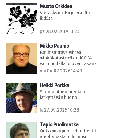
Musta Orkidea
Vieraskynä: Kirje eräältä
äidiltä
pe 08.02.2019 13:23
Mikko Paunio
Kauhistuttava vihreä
sähkökatastrofi on 100 %
varmuudella jo oven takana
ma 06.07.2026 14:43
Heikki Porkka
Suomalainen media on
järkyttävän huono
la 27.09.2025 10:28
Tapio Puolimatka
Onko sukupuoli-identiteetti-
ideologiasta tullut uusi