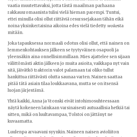
vaatia muutettavaksi, jotta tästä maailman parhaana
rakkausromaanista tulisi vielä hieman parempi. Tuntui,
ettei minulla olisi ollut riittäviä resurssejakaan tähän eikä
noina yksinkertaisina aikoina edes vielä tiedetty
woke
sta
mitään.
Joka tapauksessa normaali odotus olisi ollut, että nainen on
lemmenkohtauksen jälkeen se tyytyväinen osapuoli ja
yleensäkin aina onnellisimmillaan. Mies ajattelee sen sijaan
välittömästi aktin jälkeen jo muita asioita, vaikkapa nyt vain
sitä, jäivätkö traktorin valot palamaan tai oliko tullut
hankittua riittävästi olutta saunaa varten. Nainen saattaa
pitää tätä asiain tilaa loukkaavana, mutta se on itsensä
luojan järjestämä.
Yhtä kaikki, Anna ja Vronski eivät intohimosuhteessaan
näytä kokeneen lainkaan varsinaisesti autuaallisia hetkiä tai
sitten, mikä on luultavampaa, Tolstoi on jättänyt ne
kuvaamatta.
Luulenpa arvaavani syynkin. Naineen naisen avioliiton