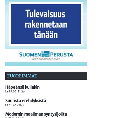
TUOREIMMAT
Häpeänsä kullakin
ke 19.07. 21:26
Suurista erehdyksistä
to 23.02. 21:02
Modernin maailman syntysijoilta