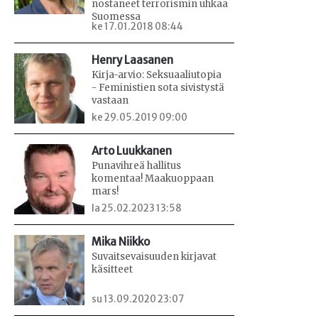
nostaneet terrorismin uhkaa
Suomessa
ke 17.01.2018 08:44
Henry Laasanen
Kirja-arvio: Seksuaaliutopia
- Feministien sota sivistystä
vastaan
ke 29.05.2019 09:00
Arto Luukkanen
Punavihreä hallitus
komentaa! Maakuoppaan
mars!
la 25.02.2023 13:58
Mika Niikko
Suvaitsevaisuuden kirjavat
käsitteet
su 13.09.2020 23:07