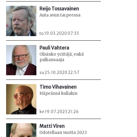
Reijo Tossavainen
Auta avun tarpeessa
to 19.03.2020 07:33
Pauli Vahtera
Olisinko yrittäjä, enkä
palkansaaja
su 25.10.2020 22:57
Timo Vihavainen
Häpeänsä kullakin
ke 19.07.2023 21:26
Matti Viren
Odotellaan vuotta 2023