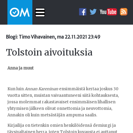
Blogi: Timo Vihavainen, ma 22.11.2021 23:49
Tolstoin aivoituksia
Anna ja muut
Kun luin
Annan Kareninan
ensimmäistä kertaa joskus 30
vuotta sitten, muistan vaivaantuneeni siitä kohtauksesta,
jossa molemmat rakastavaiset ensimmäisen lihallisen
yhtymisen jälkeen olivat onnettomia ja neuvottomia,
Annakin oli kuin metsästäjän ampuma saalis.
Kirjailija on tietenkin omien henkilöidensä demiurgi ja
täysivaltainen herra, joten Tolstoin kuvausta ei auttanut