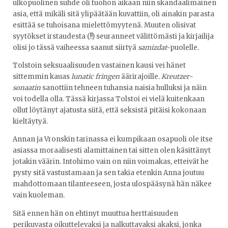
ulkopuolinen suhde oli tuohon aikaan niin skandaalimainen
asia, että mikäli sitä ylipäätään kuvattiin, oli ainakin parasta
esittää se tuhoisana mielettömyytenä. Muuten olisivat
syytökset irstaudesta (!!) seuranneet välittömästi ja kirjailija
olisi jo tässä vaiheessa saanut siirtyä
samizdat-
puolelle.
Tolstoin seksuaalisuuden vastainen kausi vei hänet
sittemmin kauas
lunatic fringen
äärirajoille.
Kreutzer-
sonaatin
sanottiin tehneen tuhansia naisia hulluksi ja näin
voi todella olla. Tässä kirjassa Tolstoi ei vielä kuitenkaan
ollut löytänyt ajatusta siitä, että seksistä pitäisi kokonaan
kieltäytyä.
Annan ja Vronskin tarinassa ei kumpikaan osapuoli ole itse
asiassa moraalisesti alamittainen tai sitten olen käsittänyt
jotakin väärin. Intohimo vain on niin voimakas, etteivät he
pysty sitä vastustamaan ja sen takia etenkin Anna joutuu
mahdottomaan tilanteeseen, josta ulospääsynä hän näkee
vain kuoleman.
Sitä ennen hän on ehtinyt muuttua herttaisuuden
perikuvasta oikuttelevaksi ja nalkuttavaksi akaksi, jonka