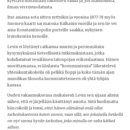
kyettävä hoitamaan valtioiden välillä ja, jos mahdollista,
ilman verenvuodatusta.
Itse asiassa sota sitten syttyikin ja vuosina 1877-78 myös
Suomen kaarti sai marssia Balkanin vuorilla ja sen tie vei
aina Konstantinopolin porteille saakka, nykyisen
lentokentän tienoille.
Levin ei löytänyt ratkaisua suuriin ja perimmäisiin
kysymyksiinsä tieteellisistä tutkimuksistaan, jotka
kohdistuivat venäläisen talonpojan erikoislaatuun. Hänen
suorittamansa, eräänlaista ”kommunismia” lähentelevä
yhteiskuntakokeilu oli pelkkä floppi ja koko tämän ajan
muodikas filosofia luonnontieteineen oli yhtä tyhjän
kanssa.
Uuden vakaumuksensa mukaisesti Levin sen sijaan alistui
siihen, että ei järjellään käsittänyt asioita. Siitä huolimatta
hän rukoili ja tunsi,
ettei hänen elämänsä enää ollut
tarkoituksetonta kuten ennen, vaan sillä, sen jokaisella hetkellä
on nyt varma hyvän tarkoitus, joka minulla on valta kätkeä
siihen.