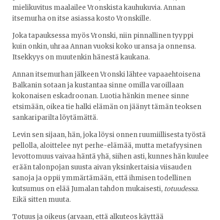
mielikuvitus maalailee Vronskista kauhukuvia. Annan
itsemurha on itse asiassa kosto Vronskille.
Joka tapauksessa myös Vronski, niin pinnallinen tyyppi
kuin onkin, uhraa Annan vuoksi koko uransa ja onnensa.
Itsekkyys on muutenkin hänestä kaukana.
Annan itsemurhan jälkeen Vronski lähtee vapaaehtoisena
Balkanin sotaan ja kustantaa sinne omilla varoillaan
kokonaisen eskadroonan. Luotia hänkin menee sinne
etsimään, oikea tie halki elämän on jäänyt tämän teoksen
sankariparilta löytämättä.
Levin sen sijaan, hän, joka löysi onnen ruumiillisesta työstä
pellolla, aloittelee nyt perhe-elämää, mutta metafyysinen
levottomuus vaivaa häntä yhä, siihen asti, kunnes hän kuulee
erään talonpojan suusta aivan yksinkertaisia viisauden
sanoja ja oppii ymmärtämään, että ihmisen todellinen
kutsumus on elää Jumalan tahdon mukaisesti,
totuudessa
.
Eikä sitten muuta.
Totuus ja oikeus (arvaan, että alkuteos käyttää