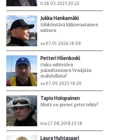
ti 28.03.2023 20:22
Jukka Hankamäki
Sähköistävä klikinvastainen
uutinen
su 07.01.2024 18:08
Petteri Hiienkoski
Onko suhteiden
palauttaminen Venäjään
mahdollista?
su 07.09.2025 18:20
Tapio Holopainen
Mistä on pienet getot tehty?
ma 27.08.2018 23:18
Laura Huhtasaari