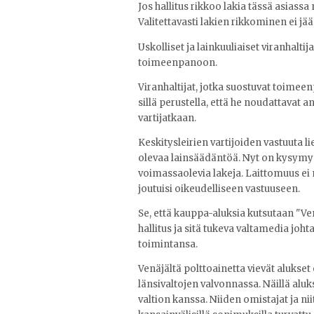
Jos hallitus rikkoo lakia tässä asiassa
Valitettavasti lakien rikkominen ei jää
Uskolliset ja lainkuuliaiset viranhalti
toimeenpanoon.
Viranhaltijat, jotka suostuvat toime
sillä perustella, että he noudattavat 
vartijatkaan.
Keskitysleirien vartijoiden vastuuta li
olevaa lainsäädäntöä. Nyt on kysymys 
voimassaolevia lakeja. Laittomuus ei mu
joutuisi oikeudelliseen vastuuseen.
Se, että kauppa-aluksia kutsutaan "Ve
hallitus ja sitä tukeva valtamedia jo
toimintansa.
Venäjältä polttoainetta vievät alukset
länsivaltojen valvonnassa. Näillä aluk
valtion kanssa. Niiden omistajat ja n