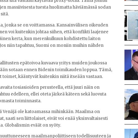
nassa sitä vastaan käytävää proxy-sotaa. Tämä johtuu
ltojen massiivisesta tuesta huolimatta häviämässä sodan
sitä.
taa, jonka se on voittamassa.
K
ansainvälisen oikeuden
voi kuitenkin johtaa siihen, että konflikti laajenee
inen kerta, kun merenkulkuun kohdistettu laiton
Jos niin tapahtuu, Suomi on moniin muihin nähden
allitusten epätoivoa kuvaava yritys muiden joukossa
vään sotaan ennen Bidenin toimikauden loppua. Tämä,
 toimet, kääntyvät kuitenkin niitä itseään vastaan.
avaita tosiasioiden perusteella, että juuri näin on
tuu edelleen, ellei oteta järkeä käteen sekä luovuta
ttomasta toiminnasta.
kä Venäjä ole katoamassa mihinkään. Maailma on
saati sen liittolaiset, eivät voi enää yksinvaltaisesti
a. Globalismin eväät on syöty.
muuttuneeseen maailmanpoliittiseen todellisuuteen ja