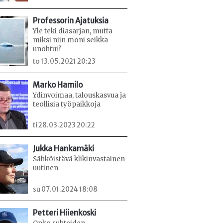
Professorin Ajatuksia
Yle teki diasarjan, mutta
miksi niin moni seikka
unohtui?
to 13.05.2021 20:23
Marko Hamilo
Ydinvoimaa, talouskasvua ja
teollisia työpaikkoja
ti 28.03.2023 20:22
Jukka Hankamäki
Sähköistävä klikinvastainen
uutinen
su 07.01.2024 18:08
Petteri Hiienkoski