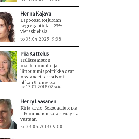
Henna Kajava
Espoossa torjutaan
segregaatiota - 25%
vieraskielisiä
to 03.04.2025 19:38
Piia Kattelus
Hallitsematon
maahanmuutto ja
liittoutumispolitiikka ovat
nostaneet terrorismin
uhkaa Suomessa
ke 17.01.2018 08:44
Henry Laasanen
Kirja-arvio: Seksuaaliutopia
- Feministien sota sivistystä
vastaan
ke 29.05.2019 09:00