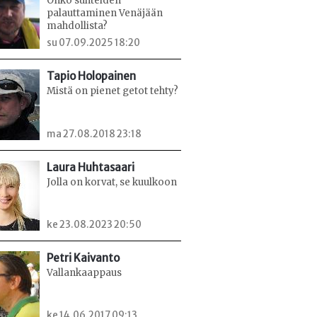
Onko suhteiden
palauttaminen Venäjään
mahdollista?
su 07.09.2025 18:20
Tapio Holopainen
Mistä on pienet getot tehty?
ma 27.08.2018 23:18
Laura Huhtasaari
Jolla on korvat, se kuulkoon
ke 23.08.2023 20:50
Petri Kaivanto
Vallankaappaus
ke 14.06.2017 09:13