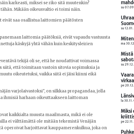
mahdo
 näin karkeasti, miksei se riko sitä muutenkin?
su 07.09
 tähän. Mikään oikeusvaltio ei toimi näin.
Uhraa
jat eivät saa osallistua laittomien päätösten
Suom
su 12.01
enpanemaan laittomia päätöksiä, eivät vapaudu vastuusta
Miten
annettuja käskyjä yhtä vähän kuin keskitysleirien
ma 30.12
Mistä
sabot
eventävä tekijä oli se, että he noudattivat voimassa
su 29.12
siitä, että toimitaan vastoin sitovia sopimuksia ja
utu oikeutetuksi, vaikka siitä ei jäisi kiinni eikä
Vaara
virka
pe 20.12
näjän varjolaivastoksi", on silkkaa propagandaa, jolla
Länsi
htaa ihmisiä harhaan oikeuttaakseen laittoman
la 30.11.
Miksi 
 ovat kaikkialta muusta maailmasta, mikä ei ole
kriitt
silla ei välttämättä ole mitään tekemistä Venäjän
pe 22.11.
iitä operoivat harjoittavat kauppamerenkulkua, joka on
Puhke