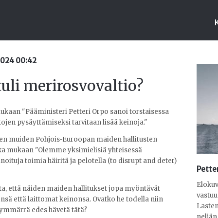
.2024 00:42
uli merirosvovaltio?
kaan "Pääministeri Petteri Orpo sanoi torstaisessa
stojen pysäyttämiseksi tarvitaan lisää keinoja."
iden muiden Pohjois-Euroopan maiden hallitusten
nka mukaan
"Olemme yksimielisiä yhteisessä
tuja toimia häiritä ja pelotella (to disrupt and deter)
Petter
Elokuv
a, että näiden maiden hallitukset jopa myöntävät
vastuu
änsä että laittomat keinonsa. Ovatko he todella niin
Laste
t ymmärrä edes hävetä tätä?
neljän