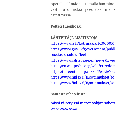
opetella elämään ottamalla huomioo
vastuuta toimistaan ja edistää oman 
estettävissä.
Petteri Hiienkoski
LÄHTEITÄ JA LISÄTIETOJA:
https://www.is.fi/kotimaa/art-2000010
https://www.gov.uk/government/publi
russias-shadow-fleet
https://www.valitsus.ee/en/news/12-
https://en.wikipedia.org/wiki/Freedo
https://tieteentermipankki.fi/wiki/O
https://www.finlex.fi/fi/sopimukset/s
https://www.finlex.fi/fi/sopimukset/
Samasta aihepiiristä:
Mistä väitetyissä merenpohjan sabo
29.12.2024 05:46