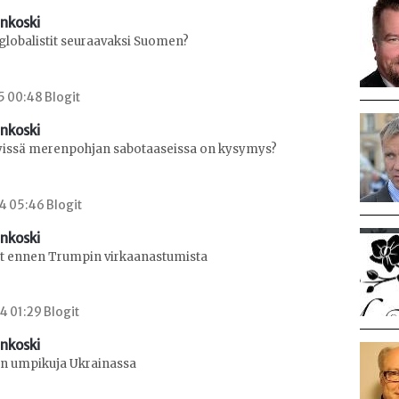
enkoski
globalistit seuraavaksi Suomen?
5 00:48 Blogit
enkoski
tyissä merenpohjan sabotaaseissa on kysymys?
4 05:46 Blogit
enkoski
ot ennen Trumpin virkaanastumista
4 01:29 Blogit
enkoski
en umpikuja Ukrainassa