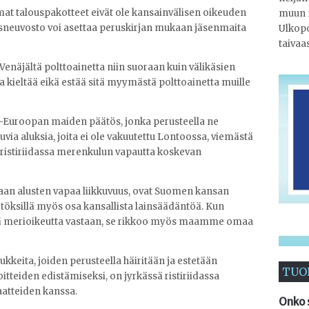
at talouspakotteet eivät ole kansainvälisen oikeuden
muun 
usneuvosto voi asettaa peruskirjan mukaan jäsenmaita
Ulkopo
taivaa
Venäjältä polttoainetta niin suoraan kuin välikäsien
tta kieltää eikä estää sitä myymästä polttoainetta muille
s-Euroopan maiden päätös, jonka perusteella ne
kkuvia aluksia, joita ei ole vakuutettu Lontoossa, viemästä
a ristiriidassa merenkulun vapautta koskevan
taan alusten vapaa liikkuvuus, ovat Suomen kansan
öksillä myös osa kansallista lainsäädäntöä. Kun
stä merioikeutta vastaan, se rikkoo myös maamme omaa
erukkeita, joiden perusteella häiritään ja estetään
TUO
itteiden edistämiseksi, on jyrkässä ristiriidassa
aatteiden kanssa.
Onko 