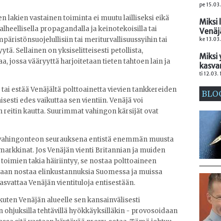
pe 15.03
lakien vastainen toiminta ei muutu lailliseksi eikä
Miksi 
valheellisella propagandalla ja keinotekoisilla tai
Venäj
mpäristönsuojelullisiin tai meriturvallisuussyihin tai
ke 13.03
ytä. Sellainen on yksiselitteisesti petollista,
Miksi 
a, jossa vääryyttä harjoitetaan tieten tahtoen lain ja
kasva
ti 12.03.
ä tai estää Venäjältä polttoainetta vievien tankkereiden
BLO
esti edes vaikuttaa sen vientiin. Venäjä voi
en reitin kautta. Suurimmat vahingon kärsijät ovat
ät vahingonteon seurauksena entistä enemmän muusta
arkkinat. Jos Venäjän vienti Britannian ja muiden
oimien takia häiriintyy, se nostaa polttoaineen
aan nostaa elinkustannuksia Suomessa ja muissa
kasvattaa Venäjän vientituloja entisestään.
uten Venäjän alueelle sen kansainvälisesti
en ohjuksilla tehtävillä hyökkäyksilläkin - provosoidaan