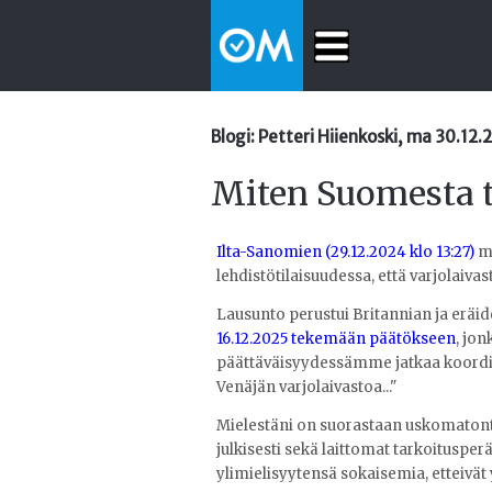
Blogi: Petteri Hiienkoski, ma 30.12
Miten Suomesta t
Ilta-Sanomien (29.12.2024 klo 13:27)
mu
lehdistötilaisuudessa, että varjolaiva
Lausunto perustui Britannian ja erä
16.12.2025 tekemään päätökseen
, jo
päättäväisyydessämme jatkaa koordinoi
Venäjän varjolaivastoa..."
Mielestäni on suorastaan uskomatont
julkisesti sekä laittomat tarkoitusper
ylimielisyytensä sokaisemia, etteivä