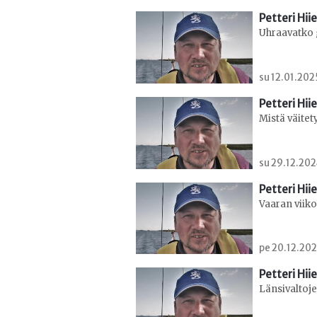
Petteri Hii
Uhraavatko 
su 12.01.202
Petteri Hii
Mistä väite
su 29.12.202
Petteri Hii
Vaaran viik
pe 20.12.202
Petteri Hii
Länsivaltoj