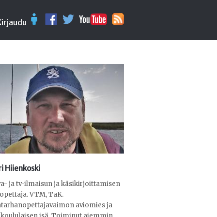
Kirjaudu
i Hiienkoski
a- ja tv-ilmaisun ja käsikirjoittamisen
opettaja. VTM, TaK.
ntarhanopettajavaimon aviomies ja
 koululaisen isä. Toiminut aiemmin