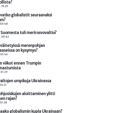
llista?
. 18:20
vatko globalistit seuraavaksi
en?
. 00:48
 Suomesta tuli merirosvovaltio?
. 00:42
 väitetyissä merenpohjan
aaseissa on kysymys?
. 05:46
n viikot ennen Trumpin
anastumista
. 01:29
valtojen umpikuja Ukrainassa
 04:21
ohjusiskujen aloittaminen ylitti
isen rajan?
 01:28
aako globalismin kupla Ukrainaan?