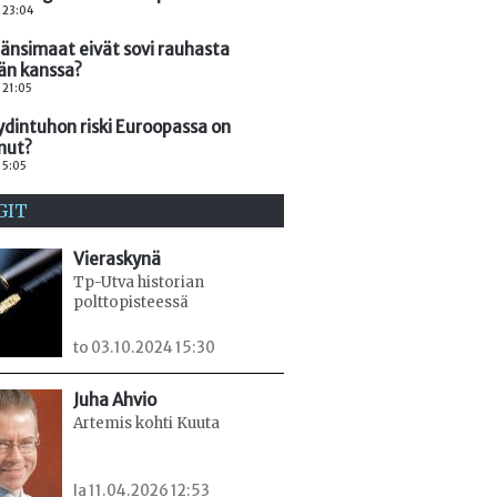
. 23:04
länsimaat eivät sovi rauhasta
än kanssa?
. 21:05
ydintuhon riski Euroopassa on
nut?
 15:05
GIT
Vieraskynä
Tp-Utva historian
polttopisteessä
to 03.10.2024 15:30
Juha Ahvio
Artemis kohti Kuuta
la 11.04.2026 12:53