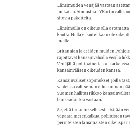
Länsimaiden Venäjää vastaan asettam
mukaisia. Ainoastaan YK:n turvallisu
sitovia pakotteita.
Länsimailla on oikeus olla ostamatta 
kautta. Niillä ei kuitenkaan ole oikeu
maille.
Britannian ja eräiden muiden Pohjoi
rajoittavat kansainvälisillä vesillä lii
Venäjältä polttoainetta, on karkeass
kansainvälisen oikeuden kanssa.
Kansainväliset sopimukset, joilla taa
vaaleissa valitseman eduskunnan päät
Suomen hallitus rikkoo kansainväli
lainsäädäntöä vastaan.
Se, että tarkoituksellisesti etsitään v
vapaata merenkulkua, poliittisten tavo
perinteisten länsimaisten oikeusperi