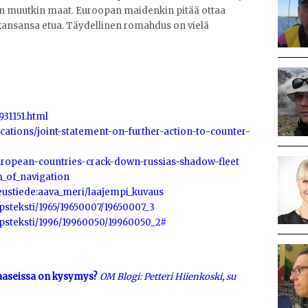
n muutkin maat. Euroopan maidenkin pitää ottaa
kansansa etua. Täydellinen romahdus on vielä
931151.html
cations/joint-statement-on-further-action-to-counter-
european-countries-crack-down-russias-shadow-fleet
m_of_navigation
ikeustiede:aava_meri/laajempi_kuvaus
opsteksti/1965/19650007/19650007_3
sopsteksti/1996/19960050/19960050_2#
taaseissa on kysymys?
OM Blogi: Petteri Hiienkoski, su