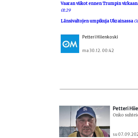
Vaaran viikot ennen Trumpin virkaa
01:29
Länsivaltojen umpikuja Ukrainassa
OM
Petteri Hiienkoski
ma 30.12. 00:42
Petteri Hii
Onko suhtei
su 07.09.202