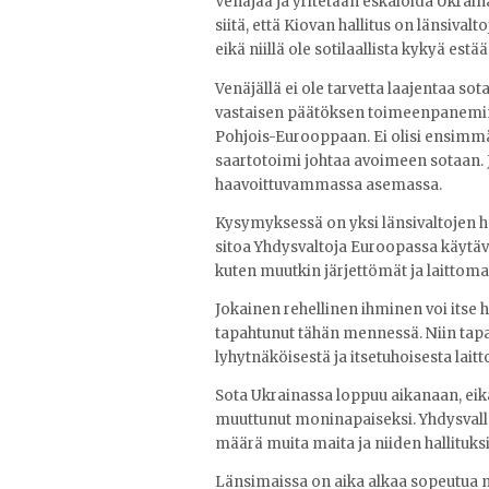
Venäjää ja yritetään eskaloida Ukrai
siitä, että Kiovan hallitus on länsiva
eikä niillä ole sotilaallista kykyä estää 
Venäjällä ei ole tarvetta laajentaa so
vastaisen päätöksen toimeenpaneminen 
Pohjois-Eurooppaan. Ei olisi ensimmä
saartotoimi johtaa avoimeen sotaan.
haavoittuvammassa asemassa.
Kysymyksessä on yksi länsivaltojen h
sitoa Yhdysvaltoja Euroopassa käytä
kuten muutkin järjettömät ja laittomat
Jokainen rehellinen ihminen voi itse h
tapahtunut tähän mennessä. Niin tapah
lyhytnäköisestä ja itsetuhoisesta lai
Sota Ukrainassa loppuu aikanaan, ei
muuttunut moninapaiseksi. Yhdysvallat, 
määrä muita maita ja niiden hallituksi
Länsimaissa on aika alkaa sopeutua 