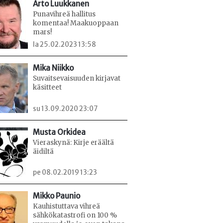
Arto Luukkanen
Punavihreä hallitus
komentaa! Maakuoppaan
mars!
la 25.02.2023 13:58
Mika Niikko
Suvaitsevaisuuden kirjavat
käsitteet
su 13.09.2020 23:07
Musta Orkidea
Vieraskynä: Kirje eräältä
äidiltä
pe 08.02.2019 13:23
Mikko Paunio
Kauhistuttava vihreä
sähkökatastrofi on 100 %