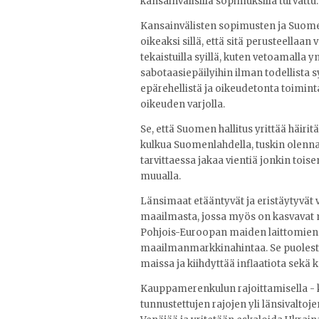
kansainvälisillä sopimuksilla turvattu.
Kansainvälisten sopimusten ja Suomen 
oikeaksi sillä, että sitä perusteellaan 
tekaistuilla syillä, kuten vetoamalla y
sabotaasiepäilyihin ilman todellista sy
epärehellistä ja oikeudetonta toiminta
oikeuden varjolla.
Se, että Suomen hallitus yrittää häirit
kulkua Suomenlahdella, tuskin olennais
tarvittaessa jakaa vientiä jonkin tois
muualla.
Länsimaat etääntyvät ja eristäytyv
maailmasta, jossa myös on kasvavat m
Pohjois-Euroopan maiden laittomien t
maailmanmarkkinahintaa. Se puolest
maissa ja kiihdyttää inflaatiota sekä 
Kauppamerenkulun rajoittamisella - k
tunnustettujen rajojen yli länsivaltoj