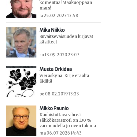
komentaa! Maakuoppaan
mars!
la 25.02.2023 13:58
Mika Niikko
Suvaitsevaisuuden kirjavat
käsitteet
su 13.09.2020 23:07
Musta Orkidea
Vieraskynä: Kirje eräältä
äidiltä
pe 08.02.2019 13:23
Mikko Paunio
Kauhistuttava vihreä
sähkökatastrofi on 100 %
varmuudella jo oven takana
ma 06.07.2026 14:43