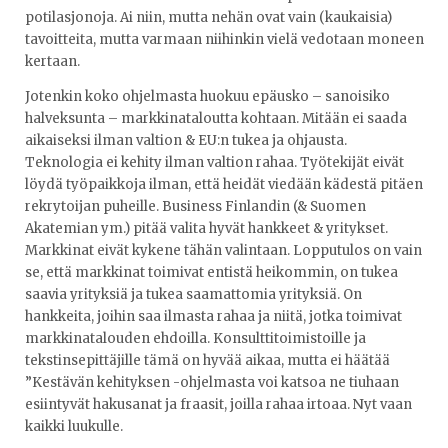
potilasjonoja. Ai niin, mutta nehän ovat vain (kaukaisia)
tavoitteita, mutta varmaan niihinkin vielä vedotaan moneen
kertaan.
Jotenkin koko ohjelmasta huokuu epäusko – sanoisiko
halveksunta – markkinataloutta kohtaan. Mitään ei saada
aikaiseksi ilman valtion & EU:n tukea ja ohjausta.
Teknologia ei kehity ilman valtion rahaa. Työtekijät eivät
löydä työpaikkoja ilman, että heidät viedään kädestä pitäen
rekrytoijan puheille. Business Finlandin (& Suomen
Akatemian ym.) pitää valita hyvät hankkeet & yritykset.
Markkinat eivät kykene tähän valintaan. Lopputulos on vain
se, että markkinat toimivat entistä heikommin, on tukea
saavia yrityksiä ja tukea saamattomia yrityksiä. On
hankkeita, joihin saa ilmasta rahaa ja niitä, jotka toimivat
markkinatalouden ehdoilla. Konsulttitoimistoille ja
tekstinsepittäjille tämä on hyvää aikaa, mutta ei häätää
”Kestävän kehityksen -ohjelmasta voi katsoa ne tiuhaan
esiintyvät hakusanat ja fraasit, joilla rahaa irtoaa. Nyt vaan
kaikki luukulle.