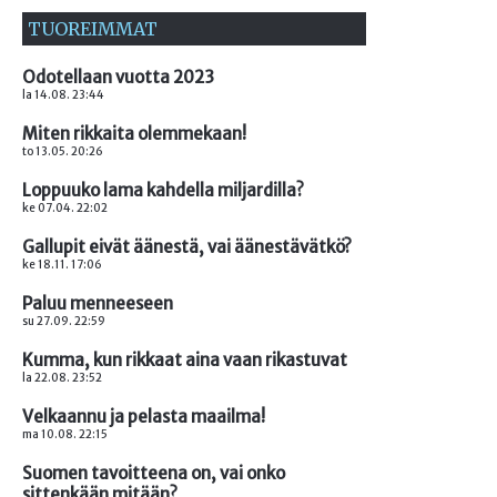
TUOREIMMAT
Odotellaan vuotta 2023
la 14.08. 23:44
Miten rikkaita olemmekaan!
to 13.05. 20:26
Loppuuko lama kahdella miljardilla?
ke 07.04. 22:02
Gallupit eivät äänestä, vai äänestävätkö?
ke 18.11. 17:06
Paluu menneeseen
su 27.09. 22:59
Kumma, kun rikkaat aina vaan rikastuvat
la 22.08. 23:52
Velkaannu ja pelasta maailma!
ma 10.08. 22:15
Suomen tavoitteena on, vai onko
sittenkään mitään?