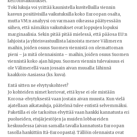
kerroinvaikutukset.
Toki lukuja voi yrittää kaunistella kuvitelluilla viennin
kasvun positiivisilla vaikutuksilla koko Euroopan osalta,
mutta VM:n analyysi on varmaan oikeassa päätyessään
siihen, että nämäkin vaikutukset ovat loppujen lopuksi
marginaalisia. Sekin pitää pitää mielessä, että pääosa EU:n
lahjoista ja yhteisvastuullista lainoista menee Välimeren
maihin, joiden osuus Suomen viennistä on olemattoman
pieni – ja mitä olennaisinta – maihin, joiden osuus Suomen
viennistä koko ajan hiipuu. Suomen viennin tulevaisuus ei
ole Välimerellä vaan jossain aivan muualla: lähinnä
kaakkois-Aasiassa (ks. kuva).
Entä sitten ne elvytyskohteet?
Jo kohteiden nimet kertovat, että kyse ei ole mistään
Korona-elvytyksestä vaan jostain aivan muusta. Kun vielä
ajatellaan aikatauluja, päätelmä tulee entistä selvemmäksi.
Paketilla ei ole tarkoitus elvyttää vaan hankki kannatusta eri
puolueiden, etujärjestöjen ja muiden lobbareiden
keskuudessa (aivan samalla tavalla kannatusta Euroopan
tasolla hankittiin Itä-Euroopasta). Tällöin olennaista ovat