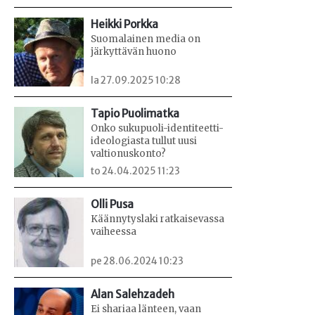
Heikki Porkka
Suomalainen media on
järkyttävän huono
la 27.09.2025 10:28
Tapio Puolimatka
Onko sukupuoli-identiteetti-
ideologiasta tullut uusi
valtionuskonto?
to 24.04.2025 11:23
Olli Pusa
Käännytyslaki ratkaisevassa
vaiheessa
pe 28.06.2024 10:23
Alan Salehzadeh
Ei shariaa länteen, vaan