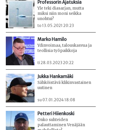
Professorin Ajatuksia
Yle teki diasarjan, mutta
miksi niin moni seikka
unohtui?
to 13.05.2021 20:23
Marko Hamilo
Ydinvoimaa, talouskasvua ja
teollisia työpaikkoja
ti 28.03.2023 20:22
Jukka Hankamäki
Sähköistävä klikinvastainen
uutinen
su 07.01.2024 18:08
Petteri Hiienkoski
Onko suhteiden
palauttaminen Venäjään