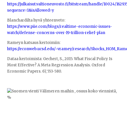
https://julkaisut.valtioneuvosto.fi/bitstream/handle/10024/162
sequence=1&isAllowed=y
Blanchardilta hyvä yhteenveto:
https://www.piie.com/blogs/realtime-economic-issues-
watch/defense-concerns-over-19-trillion-relief-plan
Rameyn katsaus kertoimiin:
https://econweb.ucsd.edu/~vramey/research/Shocks_HOM_Rame
Dataa kertoimista: Gechert, S., 2015. What Fiscal Policy Is
Most Effective? A Meta Regression Analysis. Oxford
Economic Papers. 67, 553-580.