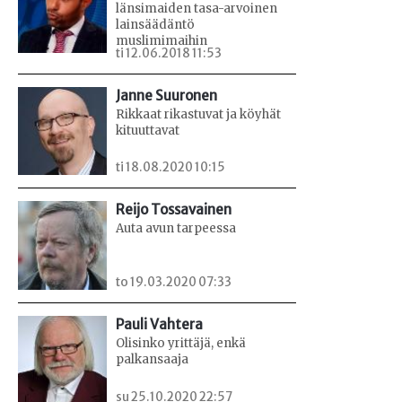
länsimaiden tasa-arvoinen
lainsäädäntö
muslimimaihin
ti 12.06.2018 11:53
Janne Suuronen
Rikkaat rikastuvat ja köyhät
kituuttavat
ti 18.08.2020 10:15
Reijo Tossavainen
Auta avun tarpeessa
to 19.03.2020 07:33
Pauli Vahtera
Olisinko yrittäjä, enkä
palkansaaja
su 25.10.2020 22:57