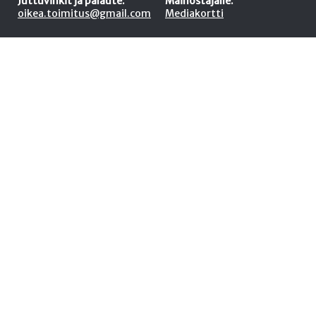
Juttuvinkit ja palaute:
Mainostajalle:
oikea.toimitus@gmail.com
Mediakortti