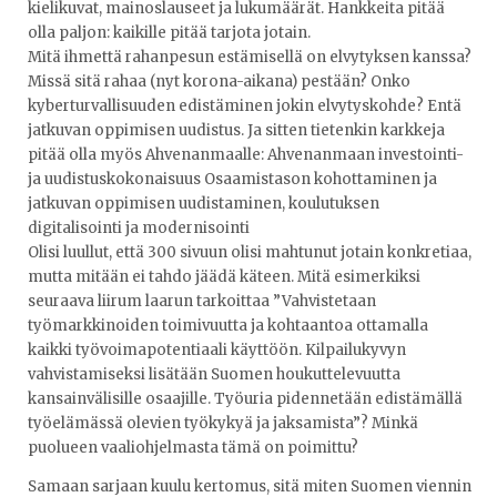
kielikuvat, mainoslauseet ja lukumäärät. Hankkeita pitää
olla paljon: kaikille pitää tarjota jotain.
Mitä ihmettä rahanpesun estämisellä on elvytyksen kanssa?
Missä sitä rahaa (nyt korona-aikana) pestään? Onko
kyberturvallisuuden edistäminen jokin elvytyskohde? Entä
jatkuvan oppimisen uudistus. Ja sitten tietenkin karkkeja
pitää olla myös Ahvenanmaalle: Ahvenanmaan investointi-
ja uudistuskokonaisuus Osaamistason kohottaminen ja
jatkuvan oppimisen uudistaminen, koulutuksen
digitalisointi ja modernisointi
Olisi luullut, että 300 sivuun olisi mahtunut jotain konkretiaa,
mutta mitään ei tahdo jäädä käteen. Mitä esimerkiksi
seuraava liirum laarun tarkoittaa ”Vahvistetaan
työmarkkinoiden toimivuutta ja kohtaantoa ottamalla
kaikki työvoimapotentiaali käyttöön. Kilpailukyvyn
vahvistamiseksi lisätään Suomen houkuttelevuutta
kansainvälisille osaajille. Työuria pidennetään edistämällä
työelämässä olevien työkykyä ja jaksamista”? Minkä
puolueen vaaliohjelmasta tämä on poimittu?
Samaan sarjaan kuulu kertomus, sitä miten Suomen viennin