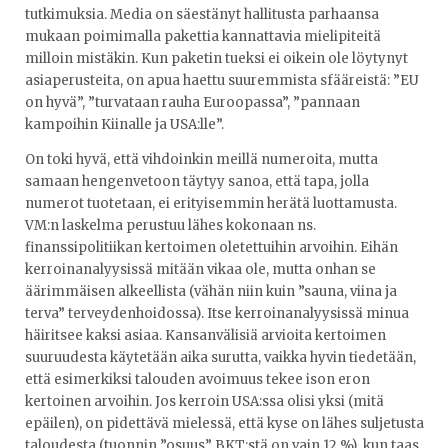
tutkimuksia. Media on säestänyt hallitusta parhaansa
mukaan poimimalla pakettia kannattavia mielipiteitä
milloin mistäkin. Kun paketin tueksi ei oikein ole löytynyt
asiaperusteita, on apua haettu suuremmista sfääreistä: ”EU
on hyvä”, ”turvataan rauha Euroopassa”, ”pannaan
kampoihin Kiinalle ja USA:lle”.
On toki hyvä, että vihdoinkin meillä numeroita, mutta
samaan hengenvetoon täytyy sanoa, että tapa, jolla
numerot tuotetaan, ei erityisemmin herätä luottamusta.
VM:n laskelma perustuu lähes kokonaan ns.
finanssipolitiikan kertoimen oletettuihin arvoihin. Eihän
kerroinanalyysissä mitään vikaa ole, mutta onhan se
äärimmäisen alkeellista (vähän niin kuin ”sauna, viina ja
terva” terveydenhoidossa). Itse kerroinanalyysissä minua
häiritsee kaksi asiaa. Kansanvälisiä arvioita kertoimen
suuruudesta käytetään aika surutta, vaikka hyvin tiedetään,
että esimerkiksi talouden avoimuus tekee ison eron
kertoinen arvoihin. Jos kerroin USA:ssa olisi yksi (mitä
epäilen), on pidettävä mielessä, että kyse on lähes suljetusta
taloudesta (tuonnin ”osuus” BKT:stä on vain 12 %), kun taas