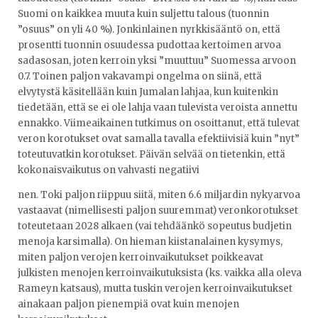
Suomi on kaikkea muuta kuin suljettu talous (tuonnin
”osuus” on yli 40 %). Jonkinlainen nyrkkisääntö on, että
prosentti tuonnin osuudessa pudottaa kertoimen arvoa
sadasosan, joten kerroin yksi ”muuttuu” Suomessa arvoon
0.7. Toinen paljon vakavampi ongelma on siinä, että
elvytystä käsitellään kuin Jumalan lahjaa, kun kuitenkin
tiedetään, että se ei ole lahja vaan tulevista veroista annettu
ennakko. Viimeaikainen tutkimus on osoittanut, että tulevat
veron korotukset ovat samalla tavalla efektiivisiä kuin ”nyt”
toteutuvatkin korotukset. Päivän selvää on tietenkin, että
kokonaisvaikutus on vahvasti negatiivi
nen. Toki paljon riippuu siitä, miten 6.6 miljardin nykyarvoa
vastaavat (nimellisesti paljon suuremmat) veronkorotukset
toteutetaan 2028 alkaen (vai tehdäänkö sopeutus budjetin
menoja karsimalla). On hieman kiistanalainen kysymys,
miten paljon verojen kerroinvaikutukset poikkeavat
julkisten menojen kerroinvaikutuksista (ks. vaikka alla oleva
Rameyn katsaus), mutta tuskin verojen kerroinvaikutukset
ainakaan paljon pienempiä ovat kuin menojen