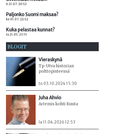
ti 21.07. 20:52
Paljonko Suomi maksaa?
ke 01.07. 22:52
Kuka pelastaa kunnat?
to 21.05. 23:15
BLOGIT
Vieraskynä
Tp-Utva historian
polttopisteessä
to 03.10.2024 15:30
Juha Ahvio
Artemis kohti Kuuta
la 11.04.2026 12:53