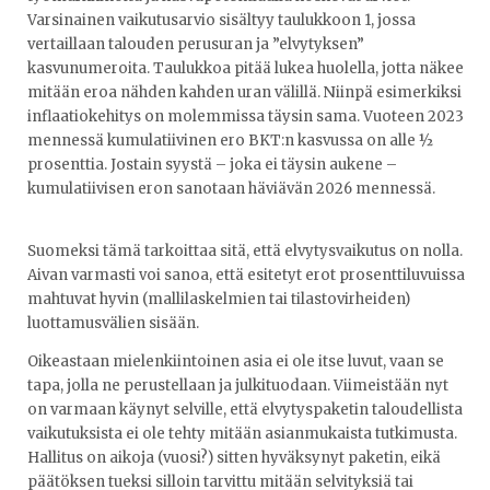
Varsinainen vaikutusarvio sisältyy taulukkoon 1, jossa
vertaillaan talouden perusuran ja ”elvytyksen”
kasvunumeroita. Taulukkoa pitää lukea huolella, jotta näkee
mitään eroa nähden kahden uran välillä. Niinpä esimerkiksi
inflaatiokehitys on molemmissa täysin sama. Vuoteen 2023
mennessä kumulatiivinen ero BKT:n kasvussa on alle ½
prosenttia. Jostain syystä – joka ei täysin aukene –
kumulatiivisen eron sanotaan häviävän 2026 mennessä.
Suomeksi tämä tarkoittaa sitä, että elvytysvaikutus on nolla.
Aivan varmasti voi sanoa, että esitetyt erot prosenttiluvuissa
mahtuvat hyvin (mallilaskelmien tai tilastovirheiden)
luottamusvälien sisään.
Oikeastaan mielenkiintoinen asia ei ole itse luvut, vaan se
tapa, jolla ne perustellaan ja julkituodaan. Viimeistään nyt
on varmaan käynyt selville, että elvytyspaketin taloudellista
vaikutuksista ei ole tehty mitään asianmukaista tutkimusta.
Hallitus on aikoja (vuosi?) sitten hyväksynyt paketin, eikä
päätöksen tueksi silloin tarvittu mitään selvityksiä tai