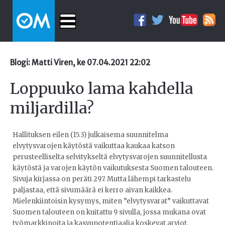
Blogi: Matti Viren, ke 07.04.2021 22:02
Loppuuko lama kahdella
miljardilla?
Hallituksen eilen (15.3) julkaisema suunnitelma
elvytysvarojen käytöstä vaikuttaa kaukaa katson
perusteelliselta selvitykseltä elvytysvarojen suunnitellusta
käytöstä ja varojen käytön vaikutuksesta Suomen talouteen.
Sivuja kirjassa on peräti 297. Mutta lähempi tarkastelu
paljastaa, että sivumäärä ei kerro aivan kaikkea.
Mielenkiintoisin kysymys, miten ”elvytysvarat” vaikuttavat
Suomen talouteen on kuitattu 9 sivulla, jossa mukana ovat
työmarkkinoita ja kasvupotentiaalia koskevat arviot.