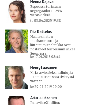
Henna Kajava
Espoossa torjutaan
segregaatiota - 25%
vieraskielisiä
to 03.04.2025 19:38
Piia Kattelus
Hallitsematon
maahanmuutto ja
liittoutumispolitiikka ovat
nostaneet terrorismin uhkaa
Suomessa
ke 17.01.2018 08:44
Henry Laasanen
Kirja-arvio: Seksuaaliutopia
- Feministien sota sivistystä
vastaan
ke 29.05.2019 09:00
Arto Luukkanen
Punavihreä hallitus