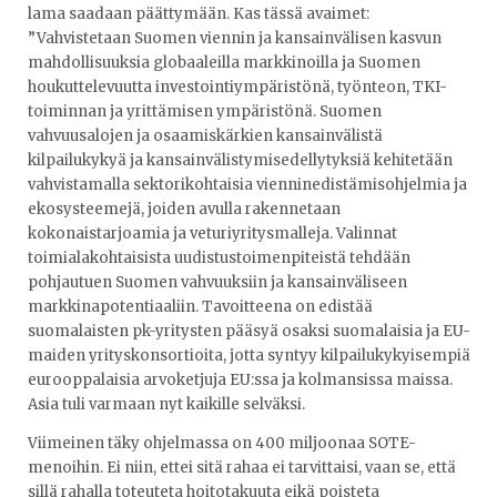
lama saadaan päättymään. Kas tässä avaimet:
”Vahvistetaan Suomen viennin ja kansainvälisen kasvun
mahdollisuuksia globaaleilla markkinoilla ja Suomen
houkuttelevuutta investointiympäristönä, työnteon, TKI-
toiminnan ja yrittämisen ympäristönä. Suomen
vahvuusalojen ja osaamiskärkien kansainvälistä
kilpailukykyä ja kansainvälistymisedellytyksiä kehitetään
vahvistamalla sektorikohtaisia vienninedistämisohjelmia ja
ekosysteemejä, joiden avulla rakennetaan
kokonaistarjoamia ja veturiyritysmalleja. Valinnat
toimialakohtaisista uudistustoimenpiteistä tehdään
pohjautuen Suomen vahvuuksiin ja kansainväliseen
markkinapotentiaaliin. Tavoitteena on edistää
suomalaisten pk-yritysten pääsyä osaksi suomalaisia ja EU-
maiden yrityskonsortioita, jotta syntyy kilpailukykyisempiä
eurooppalaisia arvoketjuja EU:ssa ja kolmansissa maissa.
Asia tuli varmaan nyt kaikille selväksi.
Viimeinen täky ohjelmassa on 400 miljoonaa SOTE-
menoihin. Ei niin, ettei sitä rahaa ei tarvittaisi, vaan se, että
sillä rahalla toteuteta hoitotakuuta eikä poisteta