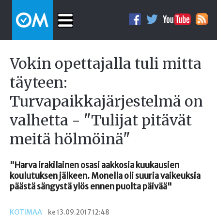
Vokin opettajalla tuli mitta
täyteen:
Turvapaikkajärjestelmä on
valhetta - "Tulijat pitävät
meitä hölmöinä"
"Harva irakilainen osasi aakkosia kuukausien
koulutuksen jälkeen. Monella oli suuria vaikeuksia
päästä sängystä ylös ennen puolta päivää"
KOTIMAA
ke 13.09.2017 12:48