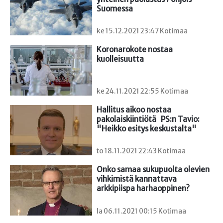
Suomessa
ke 15.12.2021 23:47 Kotimaa
Koronarokote nostaa 
kuolleisuutta
ke 24.11.2021 22:55 Kotimaa
Hallitus aikoo nostaa 
pakolaiskiintiötä   PS:n Tavio: 
"Heikko esitys keskustalta"
to 18.11.2021 22:43 Kotimaa
Onko samaa sukupuolta olevien 
vihkimistä kannattava

arkkipiispa harhaoppinen?
la 06.11.2021 00:15 Kotimaa