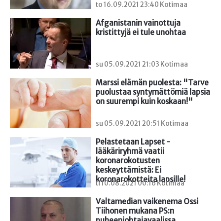
to 16.09.2021 23:40 Kotimaa
Afganistanin vainottuja 
kristittyjä ei tule unohtaa
su 05.09.2021 21:03 Kotimaa
Marssi elämän puolesta: "Tarve 
puolustaa syntymättömiä lapsia 
on suurempi kuin koskaan!"
su 05.09.2021 20:51 Kotimaa
Pelastetaan Lapset -
lääkäriryhmä vaatii 
koronarokotusten 
keskeyttämistä: Ei 
koronarokotteita lapsille!
ti 10.08.2021 00:16 Kotimaa
Valtamedian vaikenema Ossi 
Tiihonen mukana PS:n 
puheenjohtajavaalissa