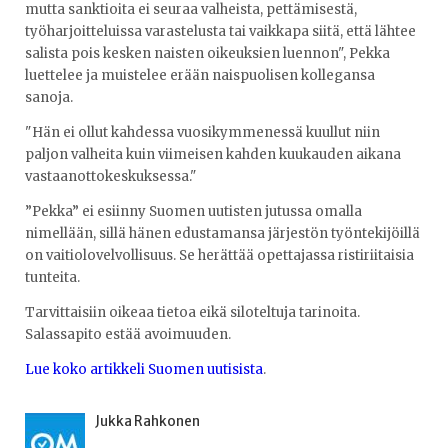
mutta sanktioita ei seuraa valheista, pettämisestä,
työharjoitteluissa varastelusta tai vaikkapa siitä, että lähtee
salista pois kesken naisten oikeuksien luennon", Pekka
luettelee ja muistelee erään naispuolisen kollegansa
sanoja.
"Hän ei ollut kahdessa vuosikymmenessä kuullut niin
paljon valheita kuin viimeisen kahden kuukauden aikana
vastaanottokeskuksessa."
”Pekka” ei esiinny Suomen uutisten jutussa omalla
nimellään, sillä hänen edustamansa järjestön työntekijöillä
on vaitiolovelvollisuus. Se herättää opettajassa ristiriitaisia
tunteita.
Tarvittaisiin oikeaa tietoa eikä siloteltuja tarinoita.
Salassapito estää avoimuuden.
Lue koko artikkeli Suomen uutisista
.
Jukka Rahkonen