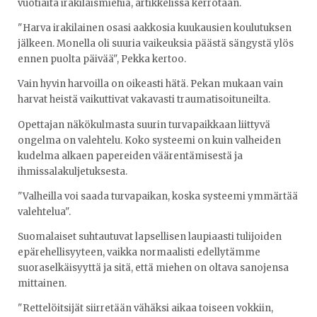
vuotiaita irakilaismiehiä, artikkelissa kerrotaan.
"Harva irakilainen osasi aakkosia kuukausien koulutuksen
jälkeen. Monella oli suuria vaikeuksia päästä sängystä ylös
ennen puolta päivää", Pekka kertoo.
Vain hyvin harvoilla on oikeasti hätä. Pekan mukaan vain
harvat heistä vaikuttivat vakavasti traumatisoituneilta.
Opettajan näkökulmasta suurin turvapaikkaan liittyvä
ongelma on valehtelu. Koko systeemi on kuin valheiden
kudelma alkaen papereiden väärentämisestä ja
ihmissalakuljetuksesta.
"Valheilla voi saada turvapaikan, koska systeemi ymmärtää
valehtelua".
Suomalaiset suhtautuvat lapsellisen laupiaasti tulijoiden
epärehellisyyteen, vaikka normaalisti edellytämme
suoraselkäisyyttä ja sitä, että miehen on oltava sanojensa
mittainen.
"Rettelöitsijät siirretään vähäksi aikaa toiseen vokkiin,