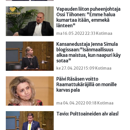
Vapauden liiton puheenjohtaja 
Ossi Tiihonen: "Emme halua 
kumartaa itään, emmekä 
länteen"
ma 16.05.2022 22:33 Kotimaa
Kansanedustaja Jenna Simula 
blogissaan:"Isänmaallisuus 
alkaa maistua, kun naapuri käy 
sotaa"
ke 27.04.2022 15:09 Kotimaa
Päivi Räsäsen voitto 
Raamattukäräjillä on monille 
karvas pala
ma 04.04.2022 00:18 Kotimaa
Tavio: Polttoaineiden alv alas!