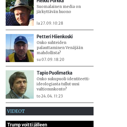
Heikki Porkka
Suomalainen media on
järkyttävän huono
la 27.09. 10:28
Petteri Hiienkoski
Onko suhteiden
palauttaminen Venäjään
mahdollista?
su 07.09. 18:20
Tapio Puolimatka
Onko sukupuoli-identiteetti-
ideologiasta tullut uusi
valtionuskonto?
to 24.04. 11:23
VIDEOT
Trump voitti jälleen