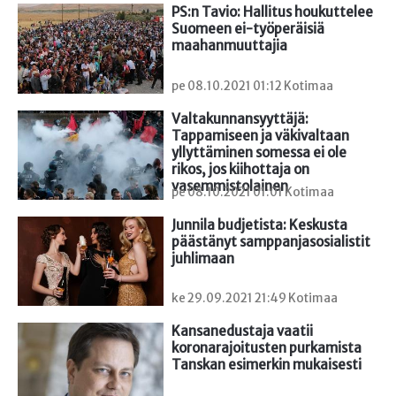
PS:n Tavio: Hallitus houkuttelee 
Suomeen ei-työperäisiä 
maahanmuuttajia
pe 08.10.2021 01:12 Kotimaa
Valtakunnansyyttäjä: 
Tappamiseen ja väkivaltaan 
yllyttäminen somessa ei ole 
rikos, jos kiihottaja on 
vasemmistolainen
pe 08.10.2021 01:01 Kotimaa
Junnila budjetista: Keskusta 
päästänyt samppanjasosialistit 
juhlimaan
ke 29.09.2021 21:49 Kotimaa
Kansanedustaja vaatii 
koronarajoitusten purkamista 
Tanskan esimerkin mukaisesti