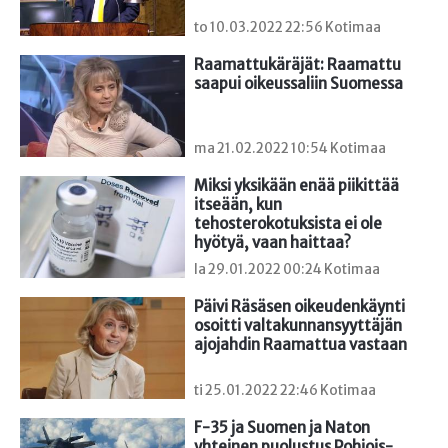
to 10.03.2022 22:56 Kotimaa
Raamattukäräjät: Raamattu 
saapui oikeussaliin Suomessa
ma 21.02.2022 10:54 Kotimaa
Miksi yksikään enää piikittää 
itseään, kun 
tehosterokotuksista ei ole 
hyötyä, vaan haittaa?
la 29.01.2022 00:24 Kotimaa
Päivi Räsäsen oikeudenkäynti 
osoitti valtakunnansyyttäjän 
ajojahdin Raamattua vastaan
ti 25.01.2022 22:46 Kotimaa
F-35 ja Suomen ja Naton 
yhteinen puolustus Pohjois-