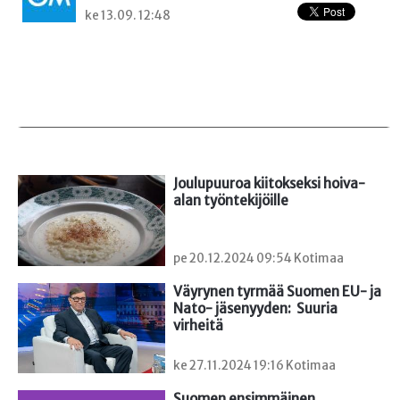
ke 13.09. 12:48
Joulupuuroa kiitokseksi hoiva-
alan työntekijöille
pe 20.12.2024 09:54 Kotimaa
Väyrynen tyrmää Suomen EU- ja 
Nato- jäsenyyden:  Suuria 
virheitä
ke 27.11.2024 19:16 Kotimaa
Suomen ensimmäinen
