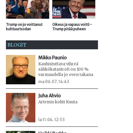
Trump on jo voittanut
Oikeus ja vapaus voitti -
kulttuurisodan
Trump pitää puheen
BLOGIT
Mikko Paunio
Kauhistuttava vihreä
sähkökatastrofi on 100 %
varmuudella jo oven takana
ma 06.07. 14:43
Juha Ahvio
Artemis kohti Kuuta
la 11.04. 12:53