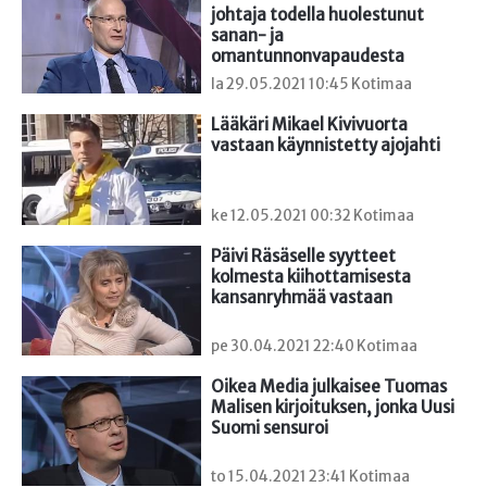
johtaja todella huolestunut 
sanan- ja 
omantunnonvapaudesta
la 29.05.2021 10:45 Kotimaa
Lääkäri Mikael Kivivuorta 
vastaan käynnistetty ajojahti
ke 12.05.2021 00:32 Kotimaa
Päivi Räsäselle syytteet 
kolmesta kiihottamisesta 
kansanryhmää vastaan
pe 30.04.2021 22:40 Kotimaa
Oikea Media julkaisee Tuomas 
Malisen kirjoituksen, jonka Uusi 
Suomi sensuroi
to 15.04.2021 23:41 Kotimaa