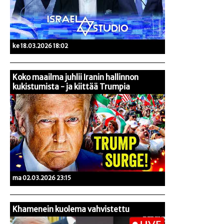
ke 18.03.2026 18:02
Koko maailma juhlii Iranin hallinnon
kukistumista - ja kiittää Trumpia
ma 02.03.2026 23:15
Khamenein kuolema vahvistettu