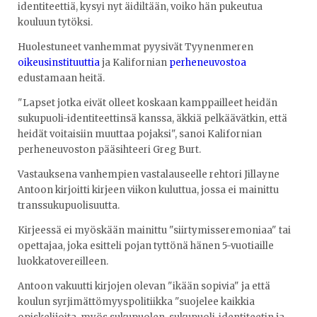
identiteettiä, kysyi nyt äidiltään, voiko hän pukeutua
kouluun tytöksi.
Huolestuneet vanhemmat pyysivät Tyynenmeren
oikeusinstituuttia
ja Kalifornian
perheneuvostoa
edustamaan heitä.
"Lapset jotka eivät olleet koskaan kamppailleet heidän
sukupuoli-identiteettinsä kanssa, äkkiä pelkäävätkin, että
heidät voitaisiin muuttaa pojaksi", sanoi Kalifornian
perheneuvoston pääsihteeri Greg Burt.
Vastauksena vanhempien vastalauseelle rehtori Jillayne
Antoon kirjoitti kirjeen viikon kuluttua, jossa ei mainittu
transsukupuolisuutta.
Kirjeessä ei myöskään mainittu "siirtymisseremoniaa" tai
opettajaa, joka esitteli pojan tyttönä hänen 5-vuotiaille
luokkatovereilleen.
Antoon vakuutti kirjojen olevan "ikään sopivia" ja että
koulun syrjimättömyyspolitiikka "suojelee kaikkia