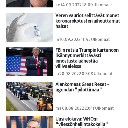
ke 14.09.2022 18:00 Ulkomaat
Veren vauriot selittävät monet 
koronarokotusten aiheuttamat 
haitat
la 10.09.2022 11:43 Ulkomaat
FBI:n ratsia Trumpin kartanoon 
lisännyt merkittävästi 
innostusta äänestää 
välivaaleissa
la 20.08.2022 09:08 Ulkomaat
Alankomaat Great Reset -
agendan "pilottimaa"
ma 08.08.2022 23:41 Ulkomaat
Uusi elokuva: WHO:n 
"väestönhallintakokeilu" 