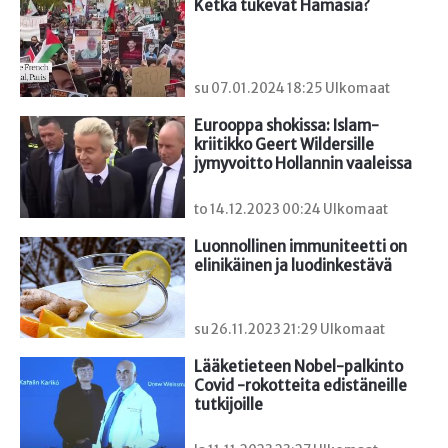
Ketkä tukevat Hamasia?
su 07.01.2024 18:25 Ulkomaat
Eurooppa shokissa: Islam-
kriitikko Geert Wildersille 
jymyvoitto Hollannin vaaleissa
to 14.12.2023 00:24 Ulkomaat
Luonnollinen immuniteetti on 
elinikäinen ja luodinkestävä
su 26.11.2023 21:29 Ulkomaat
Lääketieteen Nobel-palkinto 
Covid -rokotteita edistäneille 
tutkijoille