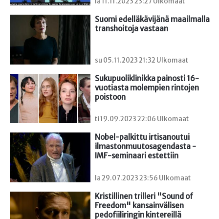
la 11.11.2023 23:27 Ulkomaat
Suomi edelläkävijänä maailmalla 
transhoitoja vastaan
su 05.11.2023 21:32 Ulkomaat
Sukupuoliklinikka painosti 16-
vuotiasta molempien rintojen 
poistoon
ti 19.09.2023 22:06 Ulkomaat
Nobel-palkittu irtisanoutui 
ilmastonmuutosagendasta - 
IMF-seminaari estettiin
la 29.07.2023 23:56 Ulkomaat
Kristillinen trilleri "Sound of 
Freedom" kansainvälisen 
pedofiiliringin kintereillä