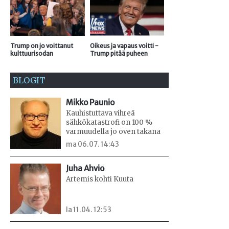
Trump on jo voittanut
Oikeus ja vapaus voitti -
kulttuurisodan
Trump pitää puheen
BLOGIT
Mikko Paunio
Kauhistuttava vihreä
sähkökatastrofi on 100 %
varmuudella jo oven takana
ma 06.07. 14:43
Juha Ahvio
Artemis kohti Kuuta
la 11.04. 12:53