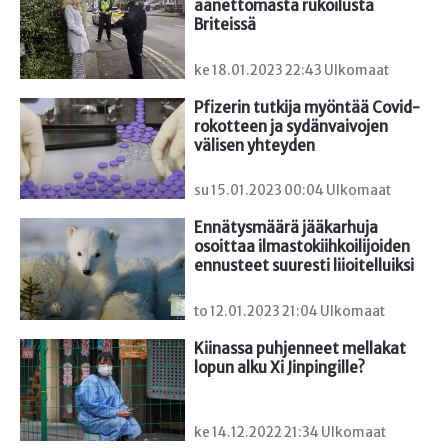
äänettömästä rukoilusta 
Briteissä
ke 18.01.2023 22:43 Ulkomaat
Pfizerin tutkija myöntää Covid-
rokotteen ja sydänvaivojen 
välisen yhteyden
su 15.01.2023 00:04 Ulkomaat
Ennätysmäärä jääkarhuja 
osoittaa ilmastokiihkoilijoiden 
ennusteet suuresti liioitelluiksi
to 12.01.2023 21:04 Ulkomaat
Kiinassa puhjenneet mellakat 
lopun alku Xi Jinpingille?
ke 14.12.2022 21:34 Ulkomaat