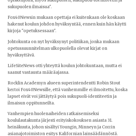
opiskelijoita, myös sukupuolen, sukupuoli-identiteetin ja
sukupuolen ilmaisua".
Fox40Newsin mukaan opettaja ei kuitenkaan ole koskaan
hakenut koulun johdon hyväksyntää, ennen kuin hän käytti
kirjoja "opetuksessaan".
Johtokunta on nyt hyväksynyt politiikan, jonka mukaan
opetussuunnitelman ulkopuolella olevat kirjat on
hyväksyttävä.
LifeSiteNews otti yhteyttä koulun johtokuntaan, mutta ei
saanut vastausta määräajassa.
Rocklin Academyn alueen superintendentti Robin Stout
kertoi Fox40Newsille, että vanhemmille ei ilmoitettu, koska
lapset eivät voi jättäytyä pois sukupuoli-identiteetin ja
ilmaisun oppitunneilta.
Vanhempien huolenaiheiden ratkaisemiseksi
koululautakunta järjesti erityiskokouksen asiasta 31.
heinäkuuta, johon sisältyi Youngin, Minneyn ja Corrin
asianajotoimiston esitys Kalifornian lainsäädännöstä.