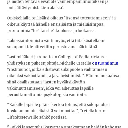
ja niiden tehtäviä eivät ole vanhempainilmoituksen ja
poisjättäytymislakien alaisia".
Opiskelijalla on lisäksi oikeus "itsensä toteuttamiseen" ja
oikeus käyttää hänelle ensisijaista ja mieluisimpaa
pronominia "he" tai she" koulussa ja luokassa.
Lakiasiaintoimisto väitti myös, että tätä käsitellään
sukupuoli-identiteettiin perustuvana häirintänä.
Lastenlääkäri ja American College of Pediatricians -
yhdistyksen puheenjohtaja Michelle Cretella
on tuominnut
"instituutiot, jotka edistävät sukupuolen vaihtamisen
oikeaksi vakuuttamista ja vahvistamista". Hänen mukaansa
siinä osallistutaan "lasten hyväksikäytön
vakiinnuttamiseen", joka voi aiheuttaa lapsille
peruuttamattomia psykologisia vaurioita.
"Kaikille lapsille pitäisi kertoa totuus, että sukupuoli ei
koskaan muutu eikä sitä voi muuttaa", Cretella kertoi
LifeSiteNewsille sähköpostissa.
"Kaikki lapset tulisi kasvattaa omaksumaan heidän kehonsa