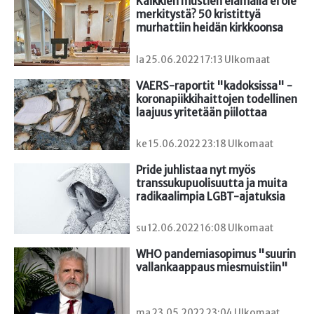
Kaikkien mustien elämällä ei ole 
merkitystä? 50 kristittyä 
murhattiin heidän kirkkoonsa
la 25.06.2022 17:13 Ulkomaat
VAERS-raportit "kadoksissa" - 
koronapiikkihaittojen todellinen 
laajuus yritetään piilottaa
ke 15.06.2022 23:18 Ulkomaat
Pride juhlistaa nyt myös 
transsukupuolisuutta ja muita 
radikaalimpia LGBT-ajatuksia
su 12.06.2022 16:08 Ulkomaat
WHO pandemiasopimus "suurin 
vallankaappaus miesmuistiin"
ma 23.05.2022 23:04 Ulkomaat