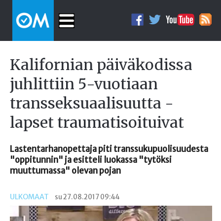
Kalifornian päiväkodissa
juhlittiin 5-vuotiaan
transseksuaalisuutta -
lapset traumatisoituivat
Lastentarhanopettaja piti transsukupuolisuudesta
"oppitunnin" ja esitteli luokassa "tytöksi
muuttumassa" olevan pojan
ULKOMAAT
su 27.08.2017 09:44