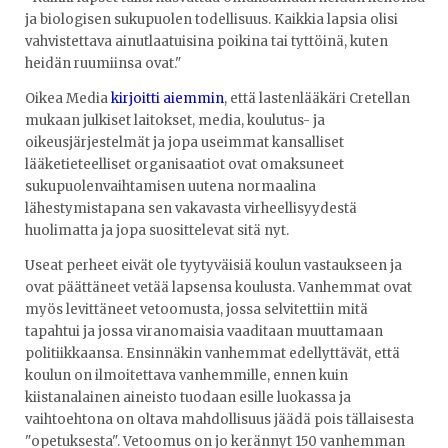
ja biologisen sukupuolen todellisuus. Kaikkia lapsia olisi
vahvistettava ainutlaatuisina poikina tai tyttöinä, kuten
heidän ruumiinsa ovat."
Oikea Media
kirjoitti aiemmin
, että lastenlääkäri Cretellan
mukaan julkiset laitokset, media, koulutus- ja
oikeusjärjestelmät ja jopa useimmat kansalliset
lääketieteelliset organisaatiot ovat omaksuneet
sukupuolenvaihtamisen uutena normaalina
lähestymistapana sen vakavasta virheellisyydestä
huolimatta ja jopa suosittelevat sitä nyt.
Useat perheet eivät ole tyytyväisiä koulun vastaukseen ja
ovat päättäneet vetää lapsensa koulusta. Vanhemmat ovat
myös levittäneet vetoomusta, jossa selvitettiin mitä
tapahtui ja jossa viranomaisia vaaditaan muuttamaan
politiikkaansa. Ensinnäkin vanhemmat edellyttävät, että
koulun on ilmoitettava vanhemmille, ennen kuin
kiistanalainen aineisto tuodaan esille luokassa ja
vaihtoehtona on oltava mahdollisuus jäädä pois tällaisesta
"opetuksesta". Vetoomus on jo kerännyt 150 vanhemman