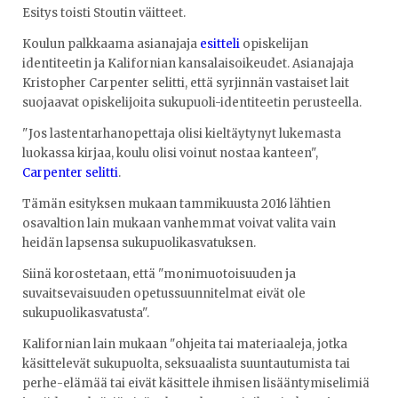
Esitys toisti Stoutin väitteet.
Koulun palkkaama asianajaja
esitteli
opiskelijan
identiteetin ja Kalifornian kansalaisoikeudet. Asianajaja
Kristopher Carpenter selitti, että syrjinnän vastaiset lait
suojaavat opiskelijoita sukupuoli-identiteetin perusteella.
"Jos lastentarhanopettaja olisi kieltäytynyt lukemasta
luokassa kirjaa, koulu olisi voinut nostaa kanteen",
Carpenter selitti
.
Tämän esityksen mukaan tammikuusta 2016 lähtien
osavaltion lain mukaan vanhemmat voivat valita vain
heidän lapsensa sukupuolikasvatuksen.
Siinä korostetaan, että "monimuotoisuuden ja
suvaitsevaisuuden opetussuunnitelmat eivät ole
sukupuolikasvatusta".
Kalifornian lain mukaan "ohjeita tai materiaaleja, jotka
käsittelevät sukupuolta, seksuaalista suuntautumista tai
perhe-elämää tai eivät käsittele ihmisen lisääntymiselimiä