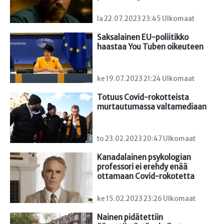
la 22.07.2023 23:45 Ulkomaat
Saksalainen EU-poliitikko 
haastaa You Tuben oikeuteen
ke 19.07.2023 21:24 Ulkomaat
Totuus Covid-rokotteista 
murtautumassa valtamediaan
to 23.02.2023 20:47 Ulkomaat
Kanadalainen psykologian 
professori ei erehdy enää 
ottamaan Covid-rokotetta
ke 15.02.2023 23:26 Ulkomaat
Nainen pidätettiin 