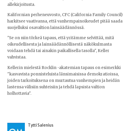
allekirjoitusta.
Kalifornian perheneuvosto, CFC (California Family Council)
harkitsee vaativansa, että vanhempainoikeudet pitää saada
suojelluksi osavaltion lainsäädännössä.
"Se on niin törkeä tapaus, että yritämme selvittää, mitä
oikeudellisesta ja lainsäädännöllisestä näkökulmasta
voidaan tehdä tai ainakin paikallisella tasolla", Keller
vahvistaa.
Kellerin mielestä Rocklin -akatemian tapaus on esimerkki
"kasvavista ponnisteluista länsimaisissa demokratioissa,
joiden tarkoituksena on murtautua vanhempien ja heidän
lastensa välisiin suhteisiin ja tehdä lapsista valtion
holhottavia".
Tytti Salenius