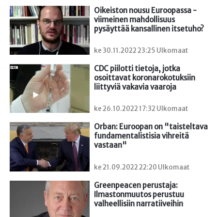
Oikeiston nousu Euroopassa - 
viimeinen mahdollisuus 
pysäyttää kansallinen itsetuho?
ke 30.11.2022 23:25 Ulkomaat
CDC piilotti tietoja, jotka 
osoittavat koronarokotuksiin 
liittyviä vakavia vaaroja
ke 26.10.2022 17:32 Ulkomaat
Orban: Euroopan on "taisteltava 
fundamentalistisia vihreitä 
vastaan"
ke 21.09.2022 22:20 Ulkomaat
Greenpeacen perustaja: 
Ilmastonmuutos perustuu 
valheellisiin narratiiveihin