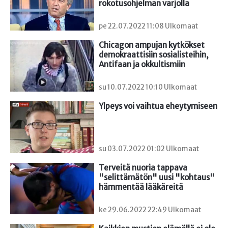
rokotusohjelman varjolla
pe 22.07.2022 11:08 Ulkomaat
Chicagon ampujan kytkökset 
demokraattisiin sosialisteihin, 
Antifaan ja okkultismiin
su 10.07.2022 10:10 Ulkomaat
Ylpeys voi vaihtua eheytymiseen
su 03.07.2022 01:02 Ulkomaat
Terveitä nuoria tappava 
"selittämätön" uusi "kohtaus" 
hämmentää lääkäreitä
ke 29.06.2022 22:49 Ulkomaat