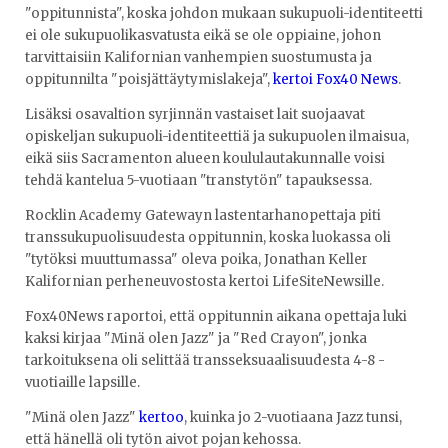
"oppitunnista", koska johdon mukaan sukupuoli-identiteetti
ei ole sukupuolikasvatusta eikä se ole oppiaine, johon
tarvittaisiin Kalifornian vanhempien suostumusta ja
oppitunnilta "poisjättäytymislakeja",
kertoi Fox40 News
.
Lisäksi osavaltion syrjinnän vastaiset lait suojaavat
opiskeljan sukupuoli-identiteettiä ja sukupuolen ilmaisua,
eikä siis Sacramenton alueen koululautakunnalle voisi
tehdä kantelua 5-vuotiaan "transtytön" tapauksessa.
Rocklin Academy Gatewayn lastentarhanopettaja piti
transsukupuolisuudesta oppitunnin, koska luokassa oli
"tytöksi muuttumassa" oleva poika, Jonathan Keller
Kalifornian perheneuvostosta kertoi LifeSiteNewsille.
Fox40News raportoi, että oppitunnin aikana opettaja luki
kaksi kirjaa "Minä olen Jazz" ja "Red Crayon", jonka
tarkoituksena oli selittää transseksuaalisuudesta 4-8 -
vuotiaille lapsille.
"Minä olen Jazz"
kertoo
, kuinka jo 2-vuotiaana Jazz tunsi,
että hänellä oli tytön aivot pojan kehossa.