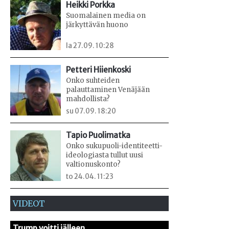
Heikki Porkka
Suomalainen media on
järkyttävän huono
la 27.09. 10:28
Petteri Hiienkoski
Onko suhteiden
palauttaminen Venäjään
mahdollista?
su 07.09. 18:20
Tapio Puolimatka
Onko sukupuoli-identiteetti-
ideologiasta tullut uusi
valtionuskonto?
to 24.04. 11:23
VIDEOT
Trump voitti jälleen