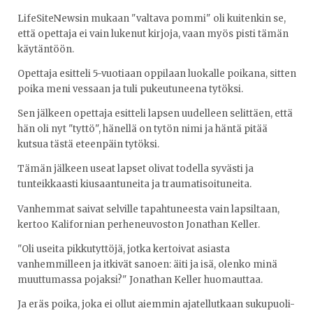
LifeSiteNewsin mukaan "valtava pommi" oli kuitenkin se,
että opettaja ei vain lukenut kirjoja, vaan myös pisti tämän
käytäntöön.
Opettaja esitteli 5-vuotiaan oppilaan luokalle poikana, sitten
poika meni vessaan ja tuli pukeutuneena tytöksi.
Sen jälkeen opettaja esitteli lapsen uudelleen selittäen, että
hän oli nyt "tyttö", hänellä on tytön nimi ja häntä pitää
kutsua tästä eteenpäin tytöksi.
Tämän jälkeen useat lapset olivat todella syvästi ja
tunteikkaasti kiusaantuneita ja traumatisoituneita.
Vanhemmat saivat selville tapahtuneesta vain lapsiltaan,
kertoo Kalifornian perheneuvoston Jonathan Keller.
"Oli useita pikkutyttöjä, jotka kertoivat asiasta
vanhemmilleen ja itkivät sanoen: äiti ja isä, olenko minä
muuttumassa pojaksi?" Jonathan Keller huomauttaa.
Ja eräs poika, joka ei ollut aiemmin ajatellutkaan sukupuoli-