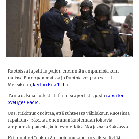
Ruotsissa tapahtuu paljon enemmän ampumisia kuin
muissa Euroopan maissa ja Ruotsia voi pian verrata
Meksikoon,
kertoo Fria Tider
.
Tämä selviää uudesta tutkimusraportista, josta
raportoi
Sveriges Radio
.
Uusi tutkimus osoittaa, että suhteessa väkilukuun Ruotsissa
tapahtuu 4-5 kertaa enemmän kuolemaan johtavia
ampumistapauksia, kuin esimerkiksi Norjassa ja Saksassa.
Kriminologi Joakim Sturupin mukaan on vaikea löytää