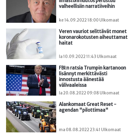
Ilmastonmuutos perustuu 
valheellisiin narratiiveihin
ke 14.09.2022 18:00 Ulkomaat
Veren vauriot selittävät monet 
koronarokotusten aiheuttamat 
haitat
la 10.09.2022 11:43 Ulkomaat
FBI:n ratsia Trumpin kartanoon 
lisännyt merkittävästi 
innostusta äänestää 
välivaaleissa
la 20.08.2022 09:08 Ulkomaat
Alankomaat Great Reset -
agendan "pilottimaa"
ma 08.08.2022 23:41 Ulkomaat