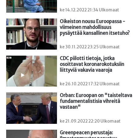
ke 14.12.2022 21:34 Ulkomaat
Oikeiston nousu Euroopassa - 
viimeinen mahdollisuus 
pysäyttää kansallinen itsetuho?
ke 30.11.2022 23:25 Ulkomaat
CDC piilotti tietoja, jotka 
osoittavat koronarokotuksiin 
liittyviä vakavia vaaroja
ke 26.10.2022 17:32 Ulkomaat
Orban: Euroopan on "taisteltava 
fundamentalistisia vihreitä 
vastaan"
ke 21.09.2022 22:20 Ulkomaat
Greenpeacen perustaja: 