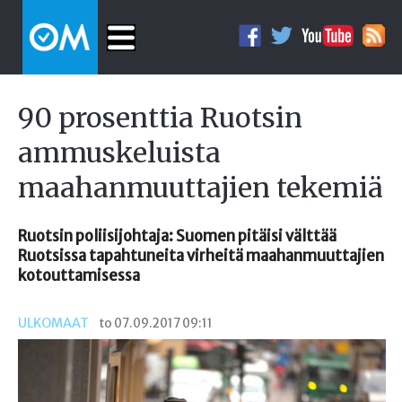
90 prosenttia Ruotsin
ammuskeluista
maahanmuuttajien tekemiä
Ruotsin poliisijohtaja: Suomen pitäisi välttää
Ruotsissa tapahtuneita virheitä maahanmuuttajien
kotouttamisessa
ULKOMAAT
to 07.09.2017 09:11