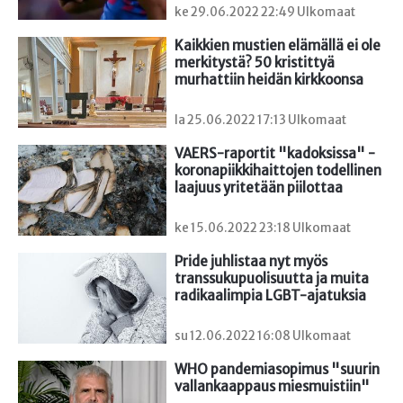
ke 29.06.2022 22:49 Ulkomaat
Kaikkien mustien elämällä ei ole 
merkitystä? 50 kristittyä 
murhattiin heidän kirkkoonsa
la 25.06.2022 17:13 Ulkomaat
VAERS-raportit "kadoksissa" - 
koronapiikkihaittojen todellinen 
laajuus yritetään piilottaa
ke 15.06.2022 23:18 Ulkomaat
Pride juhlistaa nyt myös 
transsukupuolisuutta ja muita 
radikaalimpia LGBT-ajatuksia
su 12.06.2022 16:08 Ulkomaat
WHO pandemiasopimus "suurin 
vallankaappaus miesmuistiin"