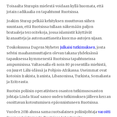
Toisaalta Sturupin mielestä voidaan kyllä huomata, että
jotain radikaalia on tapahtunut Ruotsissa.
Joakim Sturup pelkää kehityksen muuttuvan siihen
suuntaan, että Ruotsissa tullaan näkemään paljon
brutaaleja terroritekoja, jossa islamistit käyttävät
kranaatteja ja automaattiaseita kuorma-autojen sijaan.
Toukokuussa Dagens Nyheter
julkaisi tutkimuksen
, josta
selvisi maahanmuuttajien olevan takana yhdeksässä
tapauksessa kymmenestä Ruotsissa tapahtuneissa
ampumisissa. Valtaosalla eli noin 80 prosentilla miehistä,
on juuret Lähi-idässä ja Pohjois-Afrikassa. Useimmat ovat
kotoisin Irakista, Iranista, Libanonissa, Turkista, Somaliasta
ja Eritreasta.
Ruotsin poliisin operatiivisen osaston tutkimusosaston
johtaja Linda Staaf sanoo uuden tutkimuksen jälleen kerran
osoittavan kotoutumisen epäonnistuneen Ruotsissa.
Vuoden 2016 alussa sama ruotsalainen poliisijohtaja
varoitti