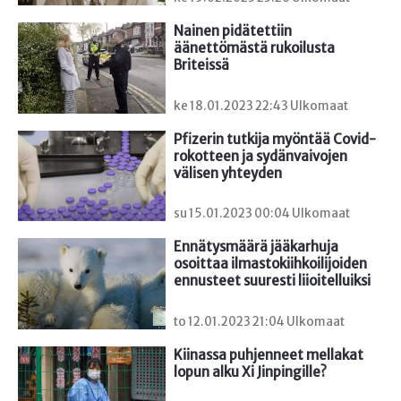
Nainen pidätettiin 
äänettömästä rukoilusta 
Briteissä
ke 18.01.2023 22:43 Ulkomaat
Pfizerin tutkija myöntää Covid-
rokotteen ja sydänvaivojen 
välisen yhteyden
su 15.01.2023 00:04 Ulkomaat
Ennätysmäärä jääkarhuja 
osoittaa ilmastokiihkoilijoiden 
ennusteet suuresti liioitelluiksi
to 12.01.2023 21:04 Ulkomaat
Kiinassa puhjenneet mellakat 
lopun alku Xi Jinpingille?