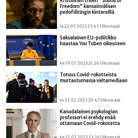
Kristillinen trilleri "Sound of 
Freedom" kansainvälisen 
pedofiiliringin kintereillä
la 22.07.2023 23:45 Ulkomaat
Saksalainen EU-poliitikko 
haastaa You Tuben oikeuteen
ke 19.07.2023 21:24 Ulkomaat
Totuus Covid-rokotteista 
murtautumassa valtamediaan
to 23.02.2023 20:47 Ulkomaat
Kanadalainen psykologian 
professori ei erehdy enää 
ottamaan Covid-rokotetta
ke 15.02.2023 23:26 Ulkomaat