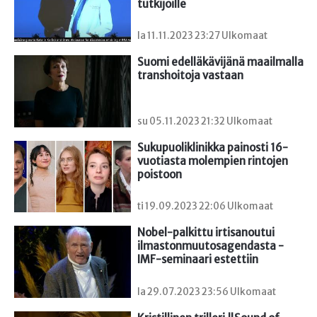
tutkijoille
la 11.11.2023 23:27 Ulkomaat
Suomi edelläkävijänä maailmalla 
transhoitoja vastaan
su 05.11.2023 21:32 Ulkomaat
Sukupuoliklinikka painosti 16-
vuotiasta molempien rintojen 
poistoon
ti 19.09.2023 22:06 Ulkomaat
Nobel-palkittu irtisanoutui 
ilmastonmuutosagendasta - 
IMF-seminaari estettiin
la 29.07.2023 23:56 Ulkomaat