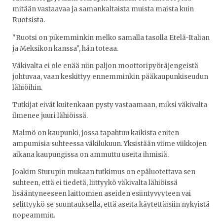
mitään vastaavaa ja samankaltaista muista maista kuin
Ruotsista.
"Ruotsi on pikemminkin melko samalla tasolla Etelä-Italian
ja Meksikon kanssa", hän toteaa.
Väkivalta ei ole enää niin paljon moottoripyöräjengeistä
johtuvaa, vaan keskittyy ennemminkin pääkaupunkiseudun
lähiöihin.
Tutkijat eivät kuitenkaan pysty vastaamaan, miksi väkivalta
ilmenee juuri lähiöissä.
Malmö on kaupunki, jossa tapahtuu kaikista eniten
ampumisia suhteessa väkilukuun. Yksistään viime viikkojen
aikana kaupungissa on ammuttu useita ihmisiä.
Joakim Sturupin mukaan tutkimus on epäluotettava sen
suhteen, että ei tiedetä, liittyykö väkivalta lähiöissä
lisääntyneeseen laittomien aseiden esiintyvyyteen vai
selittyykö se suuntauksella, että aseita käytettäisiin nykyistä
nopeammin.