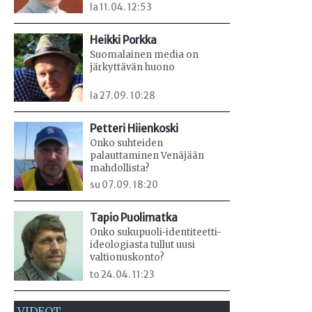
la 11.04. 12:53
Heikki Porkka
Suomalainen media on
järkyttävän huono
la 27.09. 10:28
Petteri Hiienkoski
Onko suhteiden
palauttaminen Venäjään
mahdollista?
su 07.09. 18:20
Tapio Puolimatka
Onko sukupuoli-identiteetti-
ideologiasta tullut uusi
valtionuskonto?
to 24.04. 11:23
VIDEOT