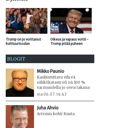
Trump on jo voittanut
Oikeus ja vapaus voitti -
kulttuurisodan
Trump pitää puheen
BLOGIT
Mikko Paunio
Kauhistuttava vihreä
sähkökatastrofi on 100 %
varmuudella jo oven takana
ma 06.07. 14:43
Juha Ahvio
Artemis kohti Kuuta