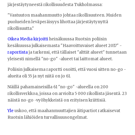
järjestäytyneestä rikollisuudesta Tukholmassa:
"Vastuuton maahanmuutto johtaa rikollisuuteen. Muiden
puolueiden leväperäisyys lihottaa järjestäytynyttä
rikollisuutta."
Oikea Media kirjoitti
heinäkuussa Ruotsin poliisin
kesäkuussa julkaisemasta "Haavoittuvaiset alueet 2017" -
raportista
ja tarkensi, että tällaiset "alttiit alueet" tunnetaan
yleisesti nimellä "no-go" -alueet tai laittomat alueet.
Poliisin julkaisema raportti osoitti, että vuosi sitten no-go -
alueita oli 55 ja nyt niitä on jo 61.
Näillä pahamaineisilla 61 "no-go" -alueella on 200
rikollisverkkoa, joissa on arviolta 5 000 rikollista jäsentä. 23
näistä no-go -vyöhykkeistä on erityisen kriittisiä.
Yle
uskoo, että maahanmuuttajien äitipartiot ratkaisevat
Ruotsin lähiöiden turvallisuusongelmat.