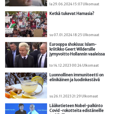
la 29.06.2024 15:07 Ulkomaat
Ketkä tukevat Hamasia?
su 07.01.2024 18:25 Ulkomaat
Eurooppa shokissa: Islam-
kriitikko Geert Wildersille 
jymyvoitto Hollannin vaaleissa
to 14.12.2023 00:24 Ulkomaat
Luonnollinen immuniteetti on 
elinikäinen ja luodinkestävä
su 26.11.2023 21:29 Ulkomaat
Lääketieteen Nobel-palkinto 
Covid -rokotteita edistäneille 