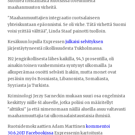
Suomea toistamasta Ruotsissa toteutuneita
maahanmuuton virheitä.
"Maahanmuuttajien integraatio ruotsalaiseen
yhteiskuntaan epäonnistui. Se oli virhe. Tätä virhettä Suomi
voisi yrittää välttää", Linda Staaf painotti tuolloin.
Kesäkuun lopulla Expressen
julkaisi selvityksen
järjestäytyneestä rikollisuudesta Tukholmassa.
192 jengirikollisesta lähes kaikilla, 94,5 prosentilla, oli
ainakin toinen vanhemmista syntynyt ulkomailla. Ja
alkuperämaa osoitti selvästi Irakiin, mutta monet ovat
peräisin myös Bosniasta, Libanonista, Somaliasta,
Syyriasta ja Turkista.
Kriminologi Jerzy Sarneckin mukaan suuri osa ongelmista
keskittyy niille 61 alueelle, jotka poliisi on määritellyt
"alttiiksi" ja että nimenomaan näillä alueilla asuu valtavasti
maahanmuuttajia tai ulkomaalaistaustaisia ihmisiä.
Ruotsidemokraattien Adam Marttinen
kommentoi
30.6.2017 Facebookissa
Expressenin kartoitusta