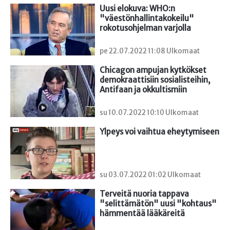
Uusi elokuva: WHO:n 
"väestönhallintakokeilu" 
rokotusohjelman varjolla
pe 22.07.2022 11:08 Ulkomaat
Chicagon ampujan kytkökset 
demokraattisiin sosialisteihin, 
Antifaan ja okkultismiin
su 10.07.2022 10:10 Ulkomaat
Ylpeys voi vaihtua eheytymiseen
su 03.07.2022 01:02 Ulkomaat
Terveitä nuoria tappava 
"selittämätön" uusi "kohtaus" 
hämmentää lääkäreitä