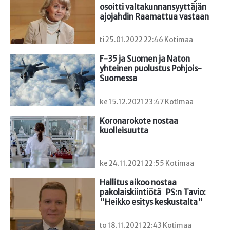
osoitti valtakunnansyyttäjän 
ajojahdin Raamattua vastaan
ti 25.01.2022 22:46 Kotimaa
F-35 ja Suomen ja Naton 
yhteinen puolustus Pohjois-
Suomessa
ke 15.12.2021 23:47 Kotimaa
Koronarokote nostaa 
kuolleisuutta
ke 24.11.2021 22:55 Kotimaa
Hallitus aikoo nostaa 
pakolaiskiintiötä   PS:n Tavio: 
"Heikko esitys keskustalta"
to 18.11.2021 22:43 Kotimaa