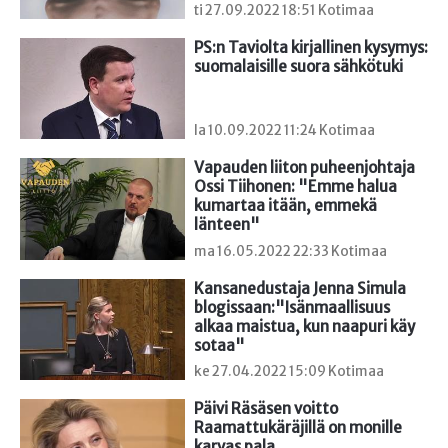
ti 27.09.2022 18:51 Kotimaa
PS:n Taviolta kirjallinen kysymys: 
suomalaisille suora sähkötuki
la 10.09.2022 11:24 Kotimaa
Vapauden liiton puheenjohtaja 
Ossi Tiihonen: "Emme halua 
kumartaa itään, emmekä 
länteen"
ma 16.05.2022 22:33 Kotimaa
Kansanedustaja Jenna Simula 
blogissaan:"Isänmaallisuus 
alkaa maistua, kun naapuri käy 
sotaa"
ke 27.04.2022 15:09 Kotimaa
Päivi Räsäsen voitto 
Raamattukäräjillä on monille 
karvas pala