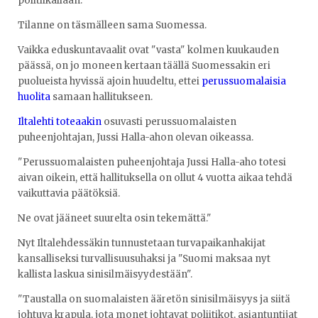
politiikallaan.
Tilanne on täsmälleen sama Suomessa.
Vaikka eduskuntavaalit ovat "vasta" kolmen kuukauden
päässä, on jo moneen kertaan täällä Suomessakin eri
puolueista hyvissä ajoin huudeltu, ettei
perussuomalaisia
huolita
samaan hallitukseen.
Iltalehti toteaakin
osuvasti perussuomalaisten
puheenjohtajan, Jussi Halla-ahon olevan oikeassa.
"Perussuomalaisten puheenjohtaja Jussi Halla-aho totesi
aivan oikein, että hallituksella on ollut 4 vuotta aikaa tehdä
vaikuttavia päätöksiä.
Ne ovat jääneet suurelta osin tekemättä."
Nyt Iltalehdessäkin tunnustetaan turvapaikanhakijat
kansalliseksi turvallisuusuhaksi ja "Suomi maksaa nyt
kallista laskua sinisilmäisyydestään".
"Taustalla on suomalaisten ääretön sinisilmäisyys ja siitä
johtuva krapula, jota monet johtavat poliitikot, asiantuntijat