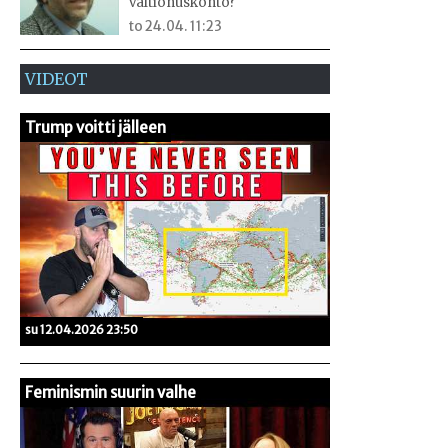
valtionuskonto?
to 24.04. 11:23
VIDEOT
Trump voitti jälleen
su 12.04.2026 23:50
Feminismin suurin valhe