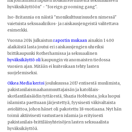
harjoittamasta lapsien houkuttelemisesta seksuaaliseen
hyväksikäyttöön" - "foreign grooming gang".
Iso-Britannia on näistä "monikulttuurisuuden nimessä"
vaietuista seksuaalirikos- ja raiskausjengeistä valitettava
esimerkki.
Vuonna 2014 julkaistun
raportin mukaan
ainakin 1 400
alaikäistä lasta joutui eri raiskausjengien uhreiksi
brittikaupunki Rotherhamissa ja seksuaalinen
hyväksikäyttö oli
kaupungin viranomaisten tiedossa
vuosien ajan. Mitään ei kuitenkaan tehty lasten
suojelemiseksi.
Oikea Media kertoi
joulukuussa 2017 entisestä muslimista,
pakistanilaismaahanmuuttajaisän ja katolilais-
skotlantilaisäidin tyttärestä, Shazia Hobbsista, joka luopui
islamista paettuaan järjestettyä, fyysisesti väkivaltaista
avioliittoa, johon hänet oli pakotettu 18-vuotiaana. Nyt hän
toimii aktiivisesti vastustaen islamia ja erityisesti
pakistanilais-brittiläisyhteisöjen lasten seksuaalista
hyväksikäyttöä.