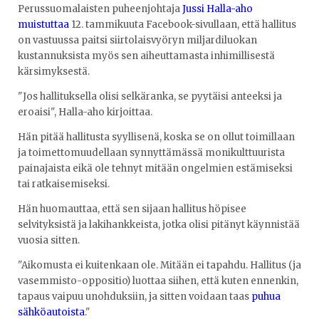
Perussuomalaisten puheenjohtaja
Jussi Halla-aho
muistuttaa
12. tammikuuta Facebook-sivullaan, että hallitus
on vastuussa paitsi siirtolaisvyöryn miljardiluokan
kustannuksista myös sen aiheuttamasta inhimillisestä
kärsimyksestä.
"Jos hallituksella olisi selkäranka, se pyytäisi anteeksi ja
eroaisi", Halla-aho kirjoittaa.
Hän pitää hallitusta syyllisenä, koska se on ollut toimillaan
ja toimettomuudellaan synnyttämässä monikulttuurista
painajaista eikä ole tehnyt mitään ongelmien estämiseksi
tai ratkaisemiseksi.
Hän huomauttaa, että sen sijaan hallitus höpisee
selvityksistä ja lakihankkeista, jotka olisi pitänyt käynnistää
vuosia sitten.
"Aikomusta ei kuitenkaan ole. Mitään ei tapahdu. Hallitus (ja
vasemmisto-oppositio) luottaa siihen, että kuten ennenkin,
tapaus vaipuu unohduksiin, ja sitten voidaan taas
puhua
sähköautoista
."