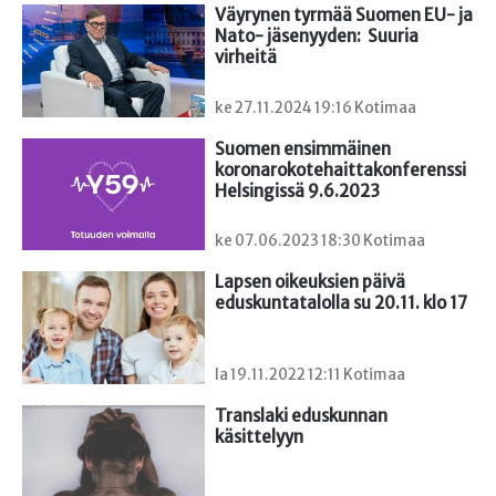
Väyrynen tyrmää Suomen EU- ja 
Nato- jäsenyyden:  Suuria 
virheitä
ke 27.11.2024 19:16 Kotimaa
Suomen ensimmäinen

koronarokotehaittakonferenssi 
Helsingissä 9.6.2023
ke 07.06.2023 18:30 Kotimaa
Lapsen oikeuksien päivä 
eduskuntatalolla su 20.11. klo 17
la 19.11.2022 12:11 Kotimaa
Translaki eduskunnan 
käsittelyyn