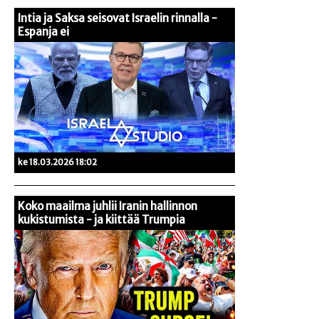
Intia ja Saksa seisovat Israelin rinnalla -
Espanja ei
ke 18.03.2026 18:02
Koko maailma juhlii Iranin hallinnon
kukistumista - ja kiittää Trumpia