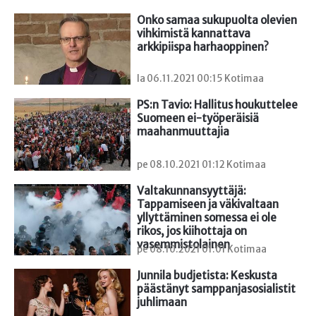
Onko samaa sukupuolta olevien 
vihkimistä kannattava

arkkipiispa harhaoppinen?
la 06.11.2021 00:15 Kotimaa
PS:n Tavio: Hallitus houkuttelee 
Suomeen ei-työperäisiä 
maahanmuuttajia
pe 08.10.2021 01:12 Kotimaa
Valtakunnansyyttäjä: 
Tappamiseen ja väkivaltaan 
yllyttäminen somessa ei ole 
rikos, jos kiihottaja on 
vasemmistolainen
pe 08.10.2021 01:01 Kotimaa
Junnila budjetista: Keskusta 
päästänyt samppanjasosialistit 
juhlimaan