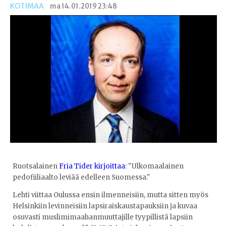
KOTIMAA
ma 14.01.2019 23:48
Ruotsalainen
Fria Tider kirjoittaa
: "Ulkomaalainen
pedofiiliaalto leviää edelleen Suomessa."
Lehti viittaa Oulussa ensin ilmenneisiin, mutta sitten myös
Helsinkiin levinneisiin lapsiraiskaustapauksiin ja kuvaa
osuvasti muslimimaahanmuuttajille tyypillistä lapsiin