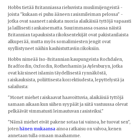
Hobbs tietää Britanniassa riehuvista muslimijengeistä -
joista "kukaan ei puhu ääneen rasismileiman pelossa" -
jotka ovat saaneet raiskata nuoria alaikäisiä tyttöjä vapaasti
ja laillisesti rankaisematta. Suurimmassa osassa näistä
Britannian tapauksista rikoksentekijät ovat pakistanilaista
alkuperää, mutta myös somalimiesten jengit ovat
syyllistyneet näihin kauhistuttaviin rikoksiin.
Hobbs nimeää Iso-Britannian kaupungeista Rochdalen,
Bradfordin, Oxfordin, Rotherhamin ja Aylesburyn, jotka
ovat kärsineet islamin täydellisestä rynnäköstä,
raiskauksista, poliittisesta korrektiudesta, lepyttelystä ja
salailusta:
"Monet miehet raiskaavat haavoittuvia, alaikäisiä tyttöjä
samaan aikaan kun siihen syypäät ja siitä vastuussa olevat
pelkäävät vimmatusti leimautuvan rasisteiksi."
"Nämä miehet eivät pakene sotaa tai vainoa, he tuovat sen",
joten
hänen mukaansa
ainoa ratkaisu on valvoa, kenen
annetaan tulla omaan maahamme.