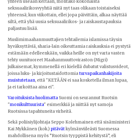
yhteen useaan kertaan, montako kokonaista
seksuaalirikosvyyhtiä niitä nyt taas olikaan toistaiseksi
yhteensä; kun viikottain, ellei jopa päivittäin, alkaa näyttää
siltä, että yhä uusia seksuaalirikos- ja raiskaustapauksia
paljastuu lisää.
Muslimimaahanmuuttajien tehtailemia islamissa täysin
hyväksyttäviä, sharia-lain oikeuttamia raiskauksia ei pystytä
estämään edelleenkään, vaikka heille on nyt varta vasten
tehty uunituoreet Maahanmuuttoviraston (Migri)
julkaisemat, kymmenellä eri kielellä dubatut valistusvideot,
joissa luku- ja kirjoitustaidottomia
turvapaikanhakijoita
muistutetaan
, että "KETÄÄN ei saa kosketella ilman lupaa,
ja ei tarkoittaa aina ei".
Varoituksista huolimatta
Suomi on seurannut Ruotsin
"
monikulttuurista
" esimerkkiä ja niittää nyt samoja
Ruotsissa tapahtuneita virheitä.
Sekä poliisiylijohtaja Seppo Kolehmainen että sisäministeri
Kai Mykkänen (kok.)
pitävät
kylmänviileästi Suomessa
mahdollisena myös ”Ruotsin tyyppistä kehitystä”, eli