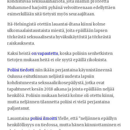
kohdistuvaa seksuaalihäiriötä, jota islamin profeetta
Muhammed harjoitti pyhänä velvoitteenaan edellyttäen
esimerkillään sitä tietysti myös seuraajiltaan.
Itä-Helsingistä otettiin lauantai-iltana kiinni kolme
ulkomaalaistaustaista miestä, joita epäillään lapsen
törkeästä seksuaalisesta hyväksikäytöstä ja törkeästä
raiskauksesta.
Kaksi heistä
on vapautettu
, koska poliisin senhetkisten
tietojen mukaan heitä ei ole syytä epäillä rikoksista.
Poliisi tiedotti
niin ikään perjantaina käynnistäneensä
Oulussa esitutkinnan neljästä uudesta lapsiin
kohdistuneesta seksuaalirikosepäilystä, jotka ovat
tapahtuneet kesän 2018 aikana ja joista epäillään neljää
henkilöä. Poliisin mukaan heistä kolme oli otettu kiinni,
mutta neljännen tilannetta poliisi ei vielä perjantaina
paljastanut.
Lauantaina
poliisi ilmoitti
Ylelle, että "neljännen epäillyn
henkilöllisyys on tiedossa, mutta hänen kiinniottaminen ei