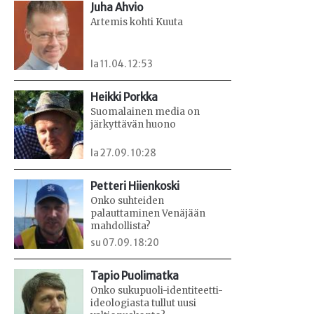
Juha Ahvio
Artemis kohti Kuuta
la 11.04. 12:53
Heikki Porkka
Suomalainen media on
järkyttävän huono
la 27.09. 10:28
Petteri Hiienkoski
Onko suhteiden
palauttaminen Venäjään
mahdollista?
su 07.09. 18:20
Tapio Puolimatka
Onko sukupuoli-identiteetti-
ideologiasta tullut uusi