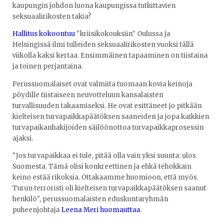
kaupungin johdon luona kaupungissa tutkittavien
seksuaalirikosten takia?
Hallitus kokoontuu
"kriisikokouksiin" Oulussa ja
Helsingissä ilmi tulleiden seksuaalirikosten vuoksi tällä
viikolla kaksi kertaa. Ensimmäinen tapaaminen on tiistaina
ja toinen perjantaina.
Perussuomalaiset ovat valmiita tuomaan kovia keinoja
pöydille tiistaiseen neuvotteluun kansalaisten
turvallisuuden takaamiseksi. He ovat esittäneet jo pitkään
kielteisen turvapaikkapäätöksen saaneiden ja jopa kaikkien
turvapaikanhakijoiden säilöönottoa turvapaikkaprosessin
ajaksi.
"Jos turvapaikkaa ei tule, pitää olla vain yksi suunta: ulos
Suomesta. Tämä olisi konkreettinen ja ehkä tehokkain
keino estää rikoksia. Ottakaamme huomioon, että myös
Turun terroristi oli kielteisen turvapaikkapäätöksen saanut
henkilö", perussuomalaisten eduskuntaryhmän
puheenjohtaja
Leena Meri huomauttaa
.