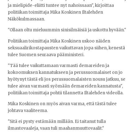
ja mielipide-eliitti tuntee nyt nahoissaan", kirjoittaa
politiikan toimittaja Mika Koskinen Iltalehden
Näkökulmassaan.
"Ollaan oltu mieluummin sinisilmäisiä ja uskottu hyvään."
Politiikan toimittaja Mika Koskinen uskoo näiden
seksuaalirikostapausten vaikuttavan jopa siihen, kenestä
tulee Suomen seuraava pääministeri.
"Tää tulee vaikuttamaan varmasti demareiden ja
kokoomuksen kannatukseen ja perussuomalaiset on jo
hyötynyt tästä eli jos perussuomalaisten nousu jatkuu, se
tulee aivan varmasti syömään demareiden kannatusta",
politiikan toimittaja pohtii tilannetta Iltalehden videolla.
Mika Koskinen on myös aivan varma, että tästä tulee
johtava vaaliteema.
"Sitä ei pysty estämään millään. Ei taitanut tulla
ilmastovaaleja, vaan tuli maahanmuuttovaalit."