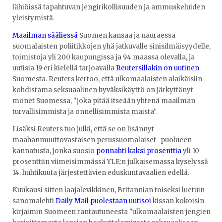
lähiöissä tapahtuvan jengirikollisuuden ja ammuskeluiden
yleistymistä.
Maailman sääliessä
Suomen kansaa ja nauraessa
suomalaisten poliitikkojen yhä jatkuvalle sinisilmäisyydelle,
toimistoja yli 200 kaupungissa ja 94 maassa olevalla, ja
uutisia 19 eri kielellä tarjoavalla
Reutersillakin on uutinen
Suomesta. Reuters kertoo, että ulkomaalaisten alaikäisiin
kohdistama seksuaalinen hyväksikäyttö on järkyttänyt
monet Suomessa, "joka pitää itseään yhtenä maailman
turvallisimmista ja onnellisimmista maista".
Lisäksi Reuters tuo julki, että se on lisännyt
maahanmuuttovastaisen perussuomalaiset -puolueen
kannatusta, jonka suosio
ponnahti kaksi prosenttia
yli 10
prosenttiin viimeisimmässä YLE:n julkaisemassa kyselyssä
14. huhtikuuta järjestettävien eduskuntavaalien edellä.
Kuukausi sitten laajalevikkinen, Britannian toiseksi luetuin
sanomalehti
Daily Mail puolestaan uutisoi
kissan kokoisin
kirjaimin Suomeen rantautuneesta "ulkomaalaisten jengien