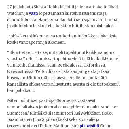
27. joulukuuta Shazia Hobbs kirjoitti jälleen artikkelin Jihad
Watchiin ja
vaati
lopettamaan kiistelyn rasismista ja
islamofobiasta. Hän peräänkuulutti sen sijaan aloittamaan
jo vihdoinkin keskustelut koskien brittilasten raiskauksia.
Hobbs kertoi lukeneensa Rotherhamin joukkoraiskauksia
koskevan raportin ja itkeneen.
"Itkin tietäen, että se, mitä oli tapahtunut kaikkina noina
vuosina Rotherhamissa, tapahtuu vielä tällä hetkelläkin - ei
vain Rotherhamissa, vaan Rochdalessa, Oxfordissa,
Newcastlessa, Telfordissa - lista kaupungeista jatkaa
kasvuaan. Uhrien määrä kasvaa edelleen, mutta tätä
kansallista uhkaa varten luvatusta avusta ei ole tietoakaan",
hän paheksuu.
Miten poliittiset päättäjät Suomessa vastaavat
samankaltaisen joukkoraiskausepidemian puhkeamiseen
Suomessa? Riittääkö sisäministeri Kai Mykkäsen (kok),
pääministeri Juha Sipilän (kesk) sekä sosiaali- ja
terveysministeri Pirkko Mattilan (sin)
pikavisiitti
Oulun