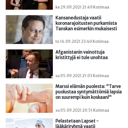
ke 29.09.2021 21:49 Kotimaa
Kansanedustaja vaatii 
koronarajoitusten purkamista 
Tanskan esimerkin mukaisesti
to 16.09.2021 23:40 Kotimaa
Afganistanin vainottuja 
kristittyjä ei tule unohtaa
su 05.09.2021 21:03 Kotimaa
Marssi elämän puolesta: "Tarve 
puolustaa syntymättömiä lapsia 
on suurempi kuin koskaan!"
su 05.09.2021 20:51 Kotimaa
Pelastetaan Lapset -
lääkäriryhmä vaatii 