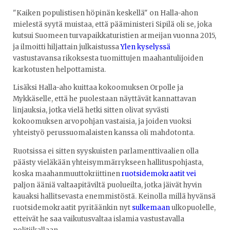
"Kaiken populistisen höpinän keskellä" on Halla-ahon
mielestä syytä muistaa, että pääministeri Sipilä oli se, joka
kutsui Suomeen turvapaikkaturistien armeijan vuonna 2015,
ja ilmoitti hiljattain julkaistussa
Ylen kyselyssä
vastustavansa rikoksesta tuomittujen maahantulijoiden
karkotusten helpottamista.
Lisäksi Halla-aho kuittaa kokoomuksen Orpolle ja
Mykkäselle, että he puolestaan näyttävät kannattavan
linjauksia, jotka vielä hetki sitten olivat syvästi
kokoomuksen arvopohjan vastaisia, ja joiden vuoksi
yhteistyö perussuomalaisten kanssa oli mahdotonta.
Ruotsissa ei sitten syyskuisten parlamenttivaalien olla
päästy vieläkään yhteisymmärrykseen hallituspohjasta,
koska maahanmuuttokriittinen
ruotsidemokraatit vei
paljon ääniä valtaapitäviltä puolueilta, jotka jäivät hyvin
kauaksi hallitsevasta enemmistöstä. Keinolla millä hyvänsä
ruotsidemokraatit pyritäänkin nyt
sulkemaan
ulkopuolelle,
etteivät he saa vaikutusvaltaa islamia vastustavalla