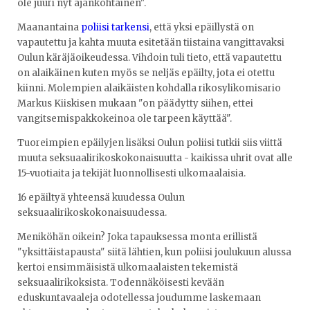
ole juuri nyt ajankohtainen".
Maanantaina
poliisi tarkensi
, että yksi epäillystä on
vapautettu ja kahta muuta esitetään tiistaina vangittavaksi
Oulun käräjäoikeudessa. Vihdoin tuli tieto, että vapautettu
on alaikäinen kuten myös se neljäs epäilty, jota ei otettu
kiinni. Molempien alaikäisten kohdalla rikosylikomisario
Markus Kiiskisen mukaan "on päädytty siihen, ettei
vangitsemispakkokeinoa ole tarpeen käyttää".
Tuoreimpien epäilyjen lisäksi Oulun poliisi tutkii siis viittä
muuta seksuaalirikoskokonaisuutta - kaikissa uhrit ovat alle
15-vuotiaita ja tekijät luonnollisesti ulkomaalaisia.
16 epäiltyä yhteensä kuudessa Oulun
seksuaalirikoskokonaisuudessa.
Meniköhän oikein? Joka tapauksessa monta erillistä
"yksittäistapausta" siitä lähtien, kun poliisi joulukuun alussa
kertoi ensimmäisistä ulkomaalaisten tekemistä
seksuaalirikoksista. Todennäköisesti kevään
eduskuntavaaleja odotellessa joudumme laskemaan