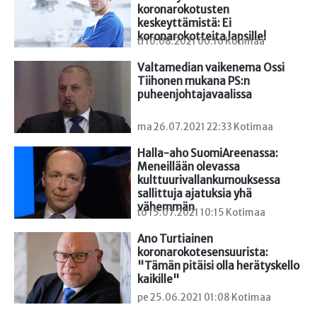
koronarokotusten 
keskeyttämistä: Ei 
koronarokotteita lapsille!
ti 10.08.2021 00:16 Kotimaa
Valtamedian vaikenema Ossi 
Tiihonen mukana PS:n 
puheenjohtajavaalissa
ma 26.07.2021 22:33 Kotimaa
Halla-aho SuomiAreenassa: 
Meneillään olevassa 
kulttuurivallankumouksessa 
sallittuja ajatuksia yhä 
vähemmän
to 15.07.2021 10:15 Kotimaa
Ano Turtiainen 
koronarokotesensuurista: 
"Tämän pitäisi olla herätyskello 
kaikille"
pe 25.06.2021 01:08 Kotimaa