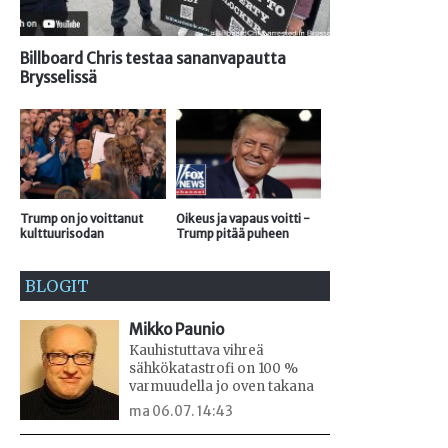
Billboard Chris testaa sananvapautta
Brysselissä
Trump on jo voittanut
Oikeus ja vapaus voitti -
kulttuurisodan
Trump pitää puheen
BLOGIT
Mikko Paunio
Kauhistuttava vihreä
sähkökatastrofi on 100 %
varmuudella jo oven takana
ma 06.07. 14:43