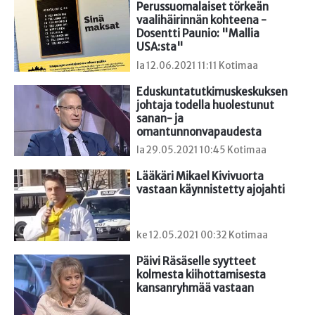
Perussuomalaiset törkeän 
vaalihäirinnän kohteena - 
Dosentti Paunio: "Mallia 
USA:sta"
la 12.06.2021 11:11 Kotimaa
Eduskuntatutkimuskeskuksen 
johtaja todella huolestunut 
sanan- ja 
omantunnonvapaudesta
la 29.05.2021 10:45 Kotimaa
Lääkäri Mikael Kivivuorta 
vastaan käynnistetty ajojahti
ke 12.05.2021 00:32 Kotimaa
Päivi Räsäselle syytteet 
kolmesta kiihottamisesta 
kansanryhmää vastaan