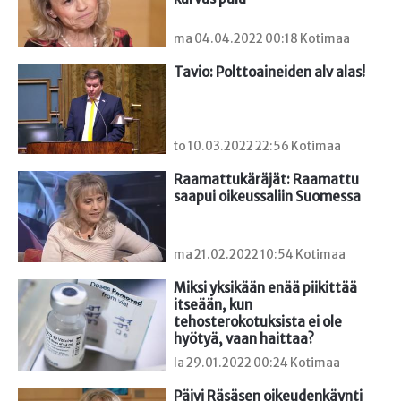
ma 04.04.2022 00:18 Kotimaa
Tavio: Polttoaineiden alv alas!
to 10.03.2022 22:56 Kotimaa
Raamattukäräjät: Raamattu 
saapui oikeussaliin Suomessa
ma 21.02.2022 10:54 Kotimaa
Miksi yksikään enää piikittää 
itseään, kun 
tehosterokotuksista ei ole 
hyötyä, vaan haittaa?
la 29.01.2022 00:24 Kotimaa
Päivi Räsäsen oikeudenkäynti 